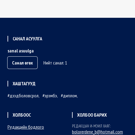
САНАЛ АСУУЛГА
sanal asuulga
Санал өгөх
Нийт санал: 1
ХАШТАГУУД
дээдболовсрол
эрэмбэ
диплом
ХОЛБООС
ХОЛБОО БАРИХ
РЕДАКЦЫН И-МЭИЛ ХАЯГ:
Редакцийн бодлого
bolorerdene_b@hotmail.com