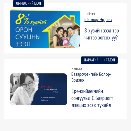
ӨМНӨХ НИЙТЛЭЛ
Нийтлэл
Б.Болор-Эрдэнэ
8 хувийн зээл тэр
чигтээ зогсох уу?
ДАРААГИЙН НИЙТЛЭЛ
Нийтлэл
Базарсүрэнгийн Болор-
Эрдэнэ
Ерөнхийлөгчийн
сонгуульд С.Баярцогт
дэвших эсэх тухайд