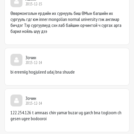
2015-12-15
Өвөрмонголын ердийн их сурнууль биш ӨМын багшийн их
сургууль гдг юм inner mongolian normal university гэж англиар
бичдэг Тэр сургуулиуд схн лаб байшин орчинтой ч сургах арга
барил нойль шүү дээ
Зочин
2015-12-14
bi ereeniig hogjuleed udaj bna shuude
Зочин
2015-12-14
122.254.126 t amnaas chin yamar buzar ug garch bna togloom ch
gesen ugee bodooroi