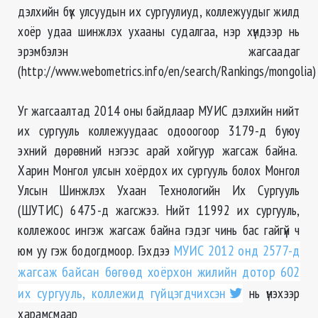
дэлхийн бүх улсуудын их сургуулиуд, коллежуудыг жилд
хоёр удаа шинжлэх ухааны судалгаа, нэр хүндээр нь
эрэмбэлэн жагсаадаг
(http://www.webometrics.info/en/search/Rankings/mongolia)
Уг жагсаалтад 2014 оны байдлаар МУИС дэлхийн нийт
их сургууль коллежуудаас одооогоор 3179-д буюу
эхний дөрөвний нэгээс арай хойгуур жагсаж байна.
Харин Монгол улсын хоёрдох их сургууль болох Монгол
Улсын Шинжлэх Ухаан Технологийн Их Сургууль
(ШУТИС) 6475-д жагсжээ. Нийт
11992 их сургууль,
коллежоос ингэж жагсаж байна гэдэг чинь бас гайгүй ч
юм уу
гэж бодогдмоор. Гэхдээ
МУИС 2012 онд 2577-д
жагсаж байсан бөгөөд хоёрхон жилийн дотор 602
их сургууль, коллежид гүйцэгдчихсэн
нь үнэхээр
харамсмаар