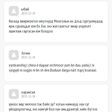
ыбөй
2015-12-14
Яагаад өвөрмонгол оюутнууд Монголын их дээд сургуулиудад
ирж суралцдаг юм бэ. Бас энэ жагсаалтыг ямар үзүүлэлт
ашиглаж гаргасан юм болдоо
Зочин
2015-12-14
xyrdxanshig l china d dagaar orchmoor yum bn duu, yadaj l ix
syrgyyli ni xugjix ni bn sh dee,Buduun darga nart itgej bsanaas
харамсал
2015-12-14
үүнээс өөр эмэгнэл гэж байх уу? хогын намнууд-хүн сүг
үйлдвэрлэгчид, энэ намгүй бол хүн амьдралгүй, хийх бүтээх