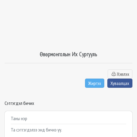
Өвөрмонголын Их Сургууль
Хэвлэх
Жиргэх
Хуваалцах
Сэтгэгдэл бичих
Example textarea