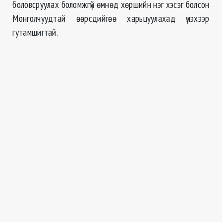
боловсруулах боломжгүй өмнөд хөршийн нэг хэсэг болсон
Монголчуудтай өөрсдийгөө харьцуулахад үнэхээр
гутамшигтай.