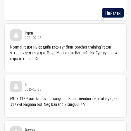
Нийтлэх
irgen
2021-02-16
Normal гэдэг нь ердийн гэсэн үг биш 'teacher training' гэсэн
утгаар хэрэглэгддэг. Өвөр Монголын Багшийн Их Сургууль гэж
нэрлэх хэрэгтэй
LoL
2015-12-15
MUIS 3179 yum bol uvur mongoliin Eruul mendiin institute yagaad
3179-d baigaan bol. Neg bairand 2 surguuli???
Хаххх