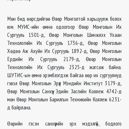
Мөн бид өөрсдийгөө Өвөр Монголтой харьцуулж болох
юм. МУИС-ийн өмнө одоогоор Өвөр Монголын Их
Сургууль 1501-д, Өвөр Монголын Шинжлэх Ухаан
Технологийн Их Сургууль 1736-д, Өвөр Монголын
Хөдөө Аж Ахуйн Их Сургууль 1892-д, Өвөр Монголын
Ердийн Их Сургууль 2179-д, Өвөр Монголын
Технологийн Их Сургууль 2325-д жагсаж байна.
ШУТИС-ын өмнө эрэмблэгдэж байгаа өөр их сургуулиуд
гэвэл Өвөр Монголын Эрүүл Мэндийн Институт 3179-д,
Өвөр Монголын Санхүү, Эдийн Засгийн Коллеж 4742-д
мөн Өвөр Монголын Барилгын Техникийн Коллеж 6231-
д байрлана.
Өөрийн гэсэн санхүүгийн эрх мэдэлгүй, бодлого