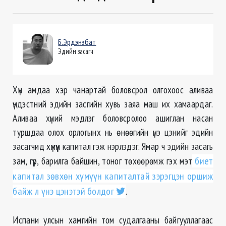
Б.Эрдэнэбат
Эдийн засагч
Хүн амдаа хэр чанартай боловсрол олгохоос аливаа
үндэстний эдийн засгийн хувь заяа маш их хамаардаг.
Аливаа хүний мэдлэг боловсролоо ашиглан насан
туршдаа олох орлогынх нь өнөөгийн үнэ цэнийг эдийн
засагчид хүмүүн капитал гэж нэрлэдэг. Ямар ч эдийн засагь
зам, гүүр, барилга байшин, тоног төхөөрөмж гэх мэт
биет
капитал зөвхөн хүмүүн капиталтай зэрэгцэн оршиж
байж л үнэ цэнэтэй болдог
.
Испани улсын хамгийн том судалгааны байгууллагаас