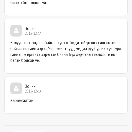
ямар ч бололцоогүй.
Зочин
2015-12-14
Халуун тогоонд нь байгаа хүнээс бодитой үнэлгээ ингэж өгч
байгаа нь сайн хэрэг. Мэргэжилтнүүд медиа рүү бүр их хүч түрж
сайн орж ирцгээх хэрэгтэй байна. Бүх хэрэгсэл технологи нь
бэлэн болсон үе.
Зочин
2015-12-14
Харамсалтай