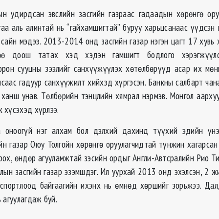
ын удирдсан эвслийн засгийн газраас гадаадын хөрөнгө ору
гаа аль алинтай нь “гайхамшигтай” буруу харьцсанаас үүдсэн
 сайн мэдээ. 2013-2014 онд засгийн газар нэгэн цагт 17 хувь 
төө доош татах хэд хэдэн гамшигт бодлого хэрэгжүүлс
орон сууцны зээлийг санхүүжүүлэх хөтөлбөрүүд асар их мөн
нсаас гадуур санхүүжилт хийхэд хүргэсэн. Банкны салбарт чана
н ханш унав. Төлбөрийн тэнцлийн хямрал нэрмэв. Монгол аарх
 хүсэхэд хүрлээ.
а оноогүй нэг алхам бол дэлхий дахинд түүхий эдийн үн
ийн газар Оюу Толгойн хөрөнгө оруулагчидтай түнжин хагарсан
рох, өндөр агууламжтай зэсийн ордыг Англи-Автсралийн Рио Ти
олын засгийн газар эзэмшдэг. Ил уурхай 2013 онд эхэлсэн, 2 ж
кспортлоод байгаагийн ихэнх нь өмнөд хөршийг зорьжээ. Да
 агуулагдаж буй.