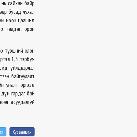
 нь сайхан байр
 өөр бусад чухал
сны нөөц цаашид
р төлдөг, орон
өр түвшний олон
ртэл 1,3 тэрбум
шид үйлдвэрлэл
тээн байгуулалт
йн уналт эргээд
 дүн гардаг бай
өсөл асуудалгүй
эх
Хуваалцах