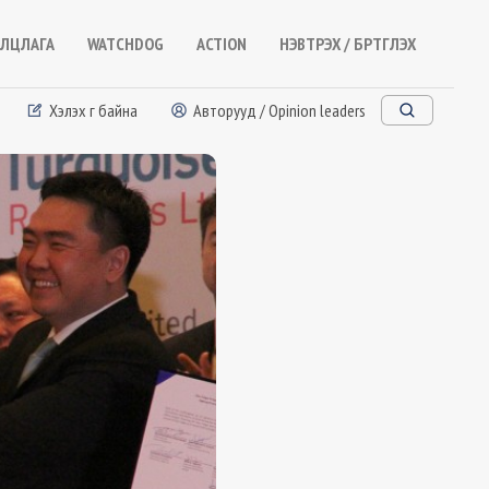
ЛЦЛАГА
WATCHDOG
ACTION
НЭВТРЭХ / БҮРТГҮҮЛЭХ
Хэлэх үг байна
Авторууд / Opinion leaders