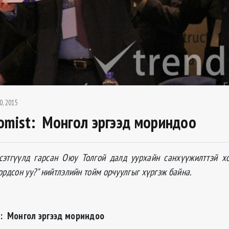
0, 2015
omist: Монгол эргээд мориндоо
сэтгүүлд гарсан Оюу Толгой далд уурхайн санхүүжилттэй х
ордсон уу?" нийтлэлийн тойм орчуулгыг хүргэж байна.
t: Монгол эргээд мориндоо