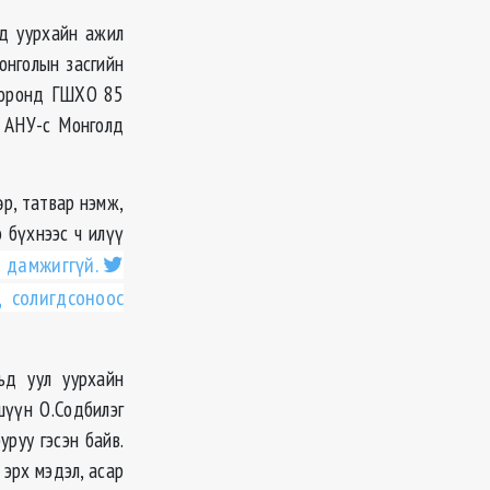
лд уурхайн ажил
онголын засгийн
хооронд ГШХО 85
ж АНУ-с Монголд
өр, татвар нэмж,
 бүхнээс ч илүү
 дамжиггүй.
д солигдсоноос
ьд уул уурхайн
шүүн О.Содбилэг
руу гэсэн байв.
эрх мэдэл, асар