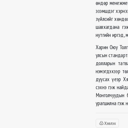
өндөр менежмен
эзэмшдэг хэрнээ
зүйлсийг хөндө
шавхагдана гэ
нутгийн иргэд, 
Харин Оюу Толг
улсын стандарт
долларын татв
нэмэгдэхээр тө
дуусах үеэр Хя
сэхнэ гэж найд
Монголчуудын б
урагшилна гэж н
Хэвлэх