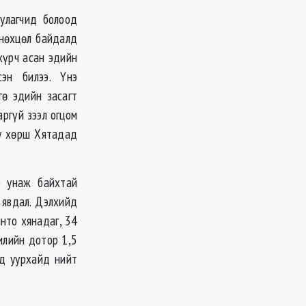
улагчид болоод
 нөхцөл байдалд
хүрч асан эдийн
эн билээ. Үнэ
гө эдийн засагт
ргүй зээл огцом
уу хөрш Хятадад
э унаж байхтай
 явдал. Дэлхийд
нто хянадаг, 34
илийн дотор 1,5
лд уурхайд нийт