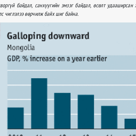
творгүй байдал, санхүүгийн эмзэг байдал, өсөлт удааширсан 
лс чиглэлээ өөрчилж байх шиг байна.