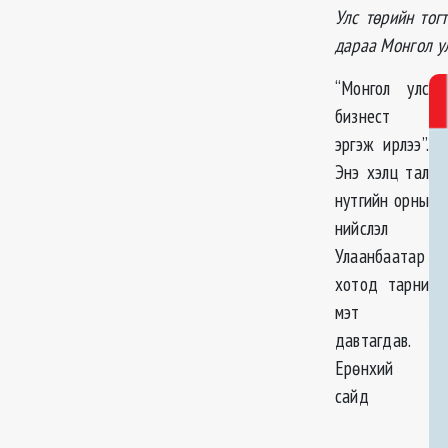
Улс төрийн тог
дараа Монгол у
“Монгол улс
бизнест
эргэж ирлээ”.
Энэ хэлц тал
нутгийн орны
нийслэл
Улаанбаатар
хотод тарни
мэт
давтагдав.
Ерөнхий
сайд