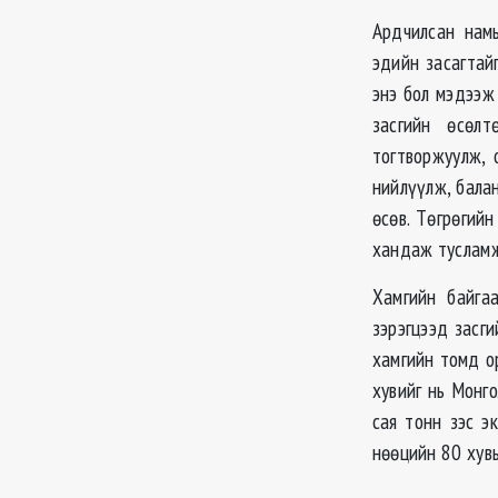
Ардчилсан нам
эдийн засагтай
энэ бол мэдээж
засгийн өсөл
тогтворжуулж, 
нийлүүлж, бала
өсөв. Төгрөгий
хандаж тусламж
Хамгийн байга
зэрэгцээд засг
хамгийн томд о
хувийг нь Монг
сая тонн зэс э
нөөцийн 80 хувь