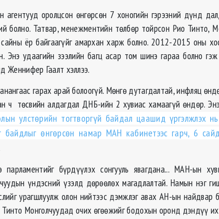
йн агентууд оролцсон өнгөрсөн 7 хоногийн гэрээний дүнд да
ий болно. Татвар, менежментийн төлбөр тойрсон Рио Тинто, М
 сайны ёр байгаагүйг амархан харж болно. 2012-2015 оны 
н. Энэ удаагийн зээлийн багц асар том шинэ гараа болно гэ
йд Женнифер Гаалт хэллээ.
анангаас гарах арай болоогүй. Мөнгө дутагдалтай, инфляц өнд
ан ч төсвийн алдагдал ДНБ-ийн 2 хувиас хамаагүй өндөр. Энэ
лын улстөрийн тогтворгүй байдал цаашид үргэлжлэх нь
г байдлыг өнгөрсөн намар МАН кабинетээс гарч, 6 сай
.
 парламентийг бүрдүүлэх сонгууль явагдана... МАН-ын хув
чуудын үндэсний үзэлд дөрөөлөх магадлалтай. Намын нэг ги
слийг урагшлуулж олон нийтээс дэмжлэг авах АН-ын найдвар бу
 Тинто Монголчуудад очих өгөөжийг бодохын оронд дэндүү их 