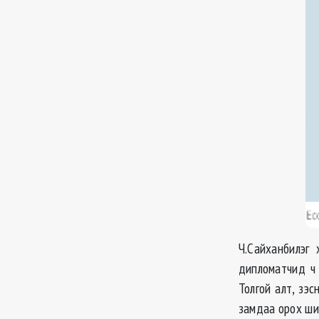
Ч.Сайханбилэг
дипломатчид ч
Толгой алт, зэ
замдаа орох шиг