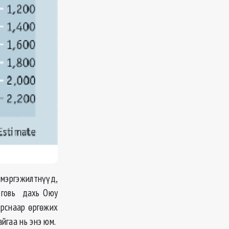
мэргэжилтнүүд,
 говь дахь Оюу
урснаар өргөжих
йгаа нь энэ юм.