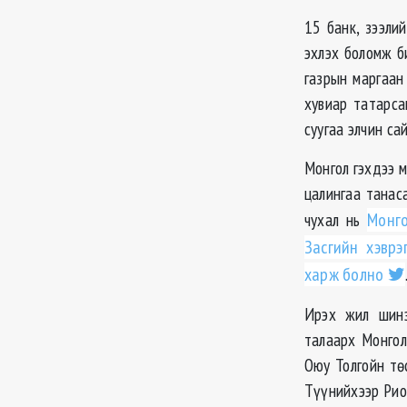
15 банк, зээли
эхлэх боломж б
газрын маргаан
хувиар татарса
суугаа элчин са
Монгол гэхдээ м
цалингаа танас
чухал нь
Монго
Засгийн хэврэ
харж болно
Ирэх жил шинэ
талаарх Монгол
Оюу Толгойн тө
Түүнийхээр Рио