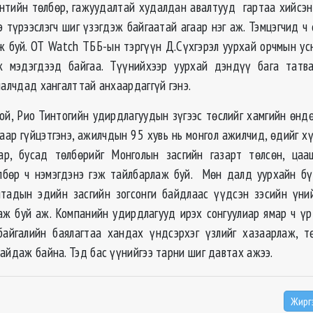
тийн төлбөр, гажуудалтай худалдан авалтууд гартаа хийсэн
 түрээслэгч шиг үзэгдэж байгаатай агаар нэг аж. Тэмцэгчид ч
ж буй. ОТ Watch TББ-ын тэргүүн Д.Сүхгэрэл уурхай орчмын у
ж мэдэгдээд байгаа. Түүнийхээр уурхай дэндүү бага татва
малчдад хангалттай анхаардаггүй гэнэ.
ой, Рио Тинтогийн удирдлагуудын зүгээс төслийг хамгийн өнд
аар гүйцэтгэнэ, ажилчдын 95 хувь нь монгол ажилчид, өдийг хү
ар, бусад төлбөрийг Монголын засгийн газарт төлсөн, цаа
лбөр ч нэмэгдэнэ гэж тайлбарлаж буй. Мөн далд уурхайн бү
тадын эдийн засгийн зогсонги байдлаас үүдсэн зэсийн үни
аж буй аж. Компанийн удирдлагууд ирэх сонгуулиар ямар ч үр
айгалийн баялагтаа хандах үндсэрхэг үзлийг хазаарлаж, т
айдаж байна. Тэд бас үүнийгээ тарни шиг давтах ажээ.
Жирг