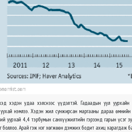
 хэд хэдэн удаа хэлснээс үүдэлтэй. Гадаадын уул уурхайн 
 уухай нэмлээ. Хэдэн жил сунжирсан маргааны дараа өмнийн
сний уурхай 4,4 тэрбумын санхүүжилтийн гэрээнд гарын үсэг з
 боллоо. Арай гэж нэг хөгжөөн дэмжих бодит ахиц харагдаж ба