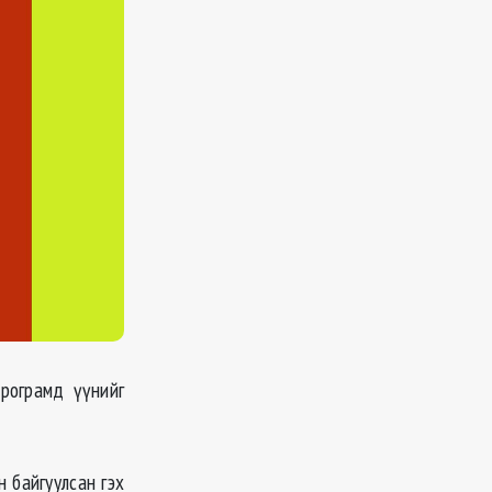
рограмд үүнийг
н байгуулсан гэх