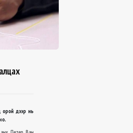
ралцах
д орой дээр нь
но.
 анх Петер Ван