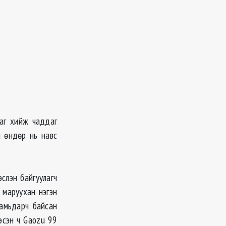
.
хаг хийж чаддаг
н өндөр нь навс
слэн байгуулагч
 маруухан нэгэн
 амьдарч байсан
Гэсэн ч Gaozu 99