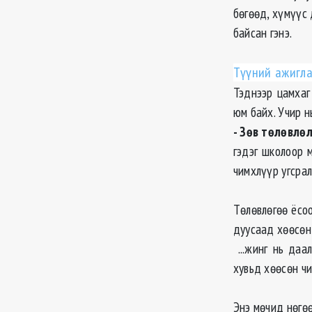
бөгөөд, хүмүүс
байсан гэнэ.
Түүний ажигла
Тэднээр цамхаг
юм байх. Учир н
- Зөв төлөвлө
гэдэг школоор 
чимхлүүр угсрал
Төлөвлөгөө ёсоо
дуусаад хөөсөн 
...жинг нь да
хувьд хөөсөн чи
Энэ мөчид нөгө