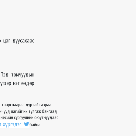
р цаг дуусахаас
. Тэд томчуудын
үгээр нэг өндөр
таа таарснаараа дуртай газраа
омчууд цагийг нь тулгаж байгаад
Бизнесийн сургуулийн оюутнуудаас
д хүргэдэг
байна.