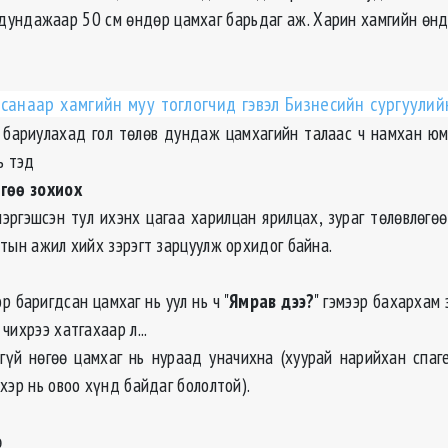
 дундажаар 50 см өндөр цамхаг барьдаг аж. Харин хамгийн өнд
санаар хамгийн муу тоглогчид гэвэл Бизнесийн сургуулийн
 бариулахад гол төлөв дундаж цамхагийн талаас ч намхан юм
ь тэд
лгөө зохиох
мэргэшсэн тул ихэнх цагаа харилцан ярилцах, зураг төлөвлөгөө
тын ажил хийх зэрэгт зарцуулж орхидог байна.
р баригдсан цамхаг нь уул нь ч "
Ямрав дээ?
" гэмээр бахархам
чихрээ хатгахаар л...
алгүй нөгөө цамхаг нь нураад уначихна (хуурай нарийхан спаг
хэр нь овоо хүнд байдаг бололтой).
ө