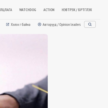
ЛЦЛАГА
WATCHDOG
ACTION
НЭВТРЭХ / БҮРТГҮҮЛЭХ
Хэлэх үг байна
Авторууд / Opinion leaders