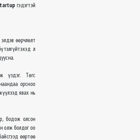
startup
гэдэгтэй
 элдэв өөрчлөлт
бүтэлгүйтэхэд л
дуусна.
ж үздэг. Төгс
анаандаа орсноо
жүүлээд явах нь
р, бодож олсон
н олж болдог оо
 байсгээд өөртөө