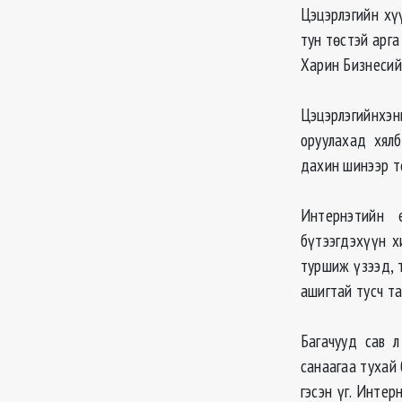
Цэцэрлэгийн хү
тун төстэй арга
Харин Бизнесий
Цэцэрлэгийнхэн
оруулахад хялб
дахин шинээр т
Интернэтийн
бүтээгдэхүүн х
туршиж үзээд, 
ашигтай тусч т
Багачууд сав 
санаагаа тухай
гэсэн үг. Инте