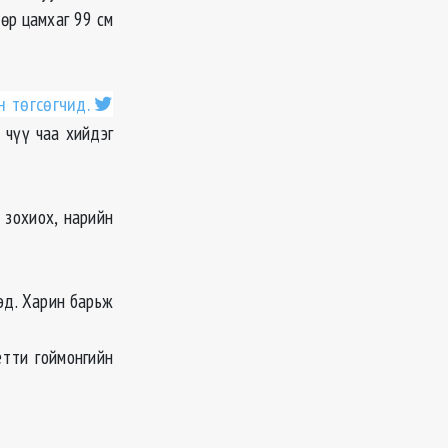
өр цамхаг 99 см
 төгсөгчид.
 чүү чаа хийдэг
 зохиох, нарийн
 эд. Харин барьж
етти гоймонгийн