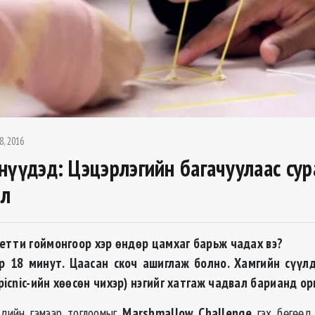
8, 2016
нүүдэд: Цэцэрлэгийн багачуулаас су
йл
гетти гоймонгоор хэр өндөр цамхаг барьж чадах вэ?
р 18 минут. Цаасан скоч ашиглаж болно. Хамгийн сүүл
icnic-ийн хөөсөн чихэр) нэгийг хатгаж чадвал барианд ор
хдийн гэмээр тоглоомыг
Marshmallow Challenge
гэх бөгөөд