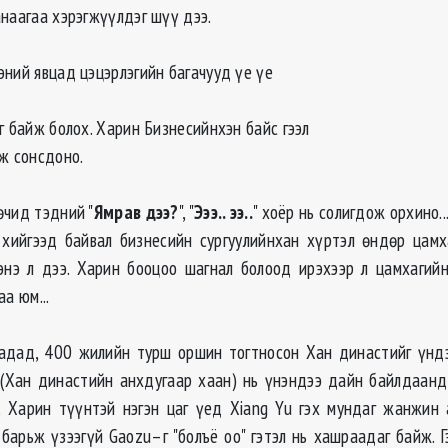
наагаа хэрэгжүүлдэг шүү дээ.
эний явцад цэцэрлэгийн багачууд үе үе
г байж болох. Харин Бизнесийнхэн байс гээл
эж сонсдоно.
өчид тэдний "
Ямрав дээ?
", "
Эээ.. ээ..
" хоёр нь солигдож орхино..
л хийгээд байвал бизнесийн сургуулийнхан хүртэл өндөр цам
энэ л дээ. Харин бооцоо шагнал болоод ирэхээр л цамхагий
а юм...
адад, 400 жилийн турш оршин тогтносон Хан династийг үндэ
(Хан династийн анхдугаар хаан) нь үнэндээ дайн байлдаанд
 Харин түүнтэй нэгэн цаг үед Xiang Yu гэх мундаг жанжин
 барьж үзээгүй Gaozu–г "болъё оо" гэтэл нь хашраадаг байж. 