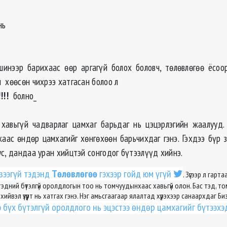
нь
инээр барихаас өөр аргагүй болох боловч, төлөвлөгөө ёсоо
н
хөөсөн чихрээ хатгасан болоо л
!!!!
болно_
хавьгүй чадварлаг цамхаг барьдаг нь цэцэрлэгийн жаалууд
аас өндөр цамхагийг хөнгөхөөн барьчихдаг гэнэ. Гэхдээ бүр з
с, дандаа уран хийцтэй сонгодог бүтээлүүд хийнэ.
зээгүй тэдэнд
Төлөвлөгөө
гэхээр гойд юм үгүй
. Зүгээр л гар
тэдний бүтэлгүй оролдлогын тоо нь томчуудынхаас хавьгүй олон. Бас тэд, т
 хийвэл үзүүрт нь хатгах гэнэ. Нэг амьсгаагаар ялалтад хүрэхээр санаархдаг 
э бүх бүтэлгүй оролдлого нь эцэстээ өндөр цамхагийг бүтээхэ