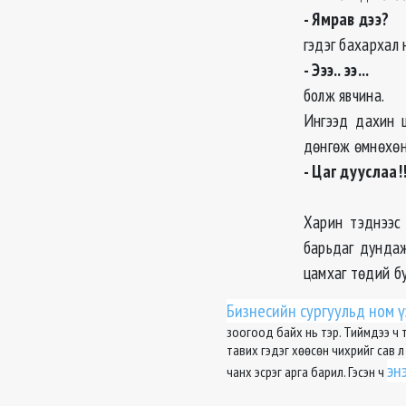
- Ямрав дээ?
гэдэг бахархал 
- Эээ.. ээ...
болж явчина.
Ингээд дахин ш
дөнгөж өмнөхө
- Цаг дууслаа!
Харин тэднээс 
барьдаг дундаж
цамхаг төдий бу
Бизнесийн сургуульд ном ү
зоогоод байх нь тэр. Тиймдээ ч 
тавих гэдэг хөөсөн чихрийг сав л
эн
чанх эсрэг арга барил. Гэсэн ч