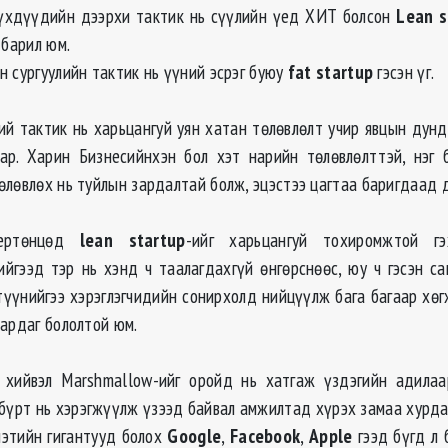
үхдүүдийн дээрхи тактик нь сүүлийн үед ХИТ болсон
Lean 
 барил юм.
н сургуулийн тактик нь үүний эсрэг буюу
fat startup
гэсэн үг.
ий тактик нь харьцангуй уян хатан төлөвлөлт учир явцын дунд
ар. Харин Бизнесийнхэн бол хэт нарийн төлөвлөлттэй, нэг 
өлөвлөх нь туйлын зардалтай болж, эцэстээ цагтаа баригдаад 
 ертөнцөд
lean startup
-ийг харьцангуй тохиромжтой гэ
ийгээд тэр нь хэнд ч таалагдахгүй өнгөрснөөс, юу ч гэсэн с
түүнийгээ хэрэглэгчидийн сонирхолд нийцүүлж бага багаар хөг
аардаг бололтой юм.
л хийвэл Marshmallow-ийг оройд нь хатгаж үздэгийн адилаа
 бүрт нь хэрэгжүүлж үзээд байвал амжилтад хүрэх замаа хурда
рнэтийн гигантууд болох
Google
,
Facebook
,
Apple
гээд бүгд л