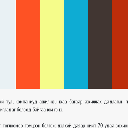
тэй тул, компаниуд ажилчдынхаа багаар ажиллах дадлагын п
игладаг болоод байгаа юм гэнэ.
уг тоглоомоо тэмцээн болгож дэлхий даяар нийт 70 удаа зохио