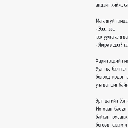
апдэит хийж, са
Магадгүй тэмцэ
- Эээ.. ээ..
гэж уулга алдда
- Ямрав дээ?
г
Харин эцсийн м
Уул нь, бэлтгэ
болоод ирдэг г
унадаг шиг байга
Эрт цагийн Хят
Их хаан Gaozu 
байсан юмсанж.
бөгөөд, сэлэм ч