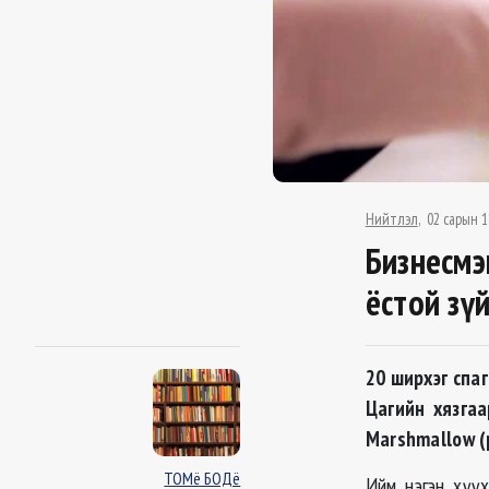
Нийтлэл
02 сарын 1
Бизнесмэ
ёстой зү
20 ширхэг спа
Цагийн хязгаа
Marshmallow (p
ТОМё БОДё
Ийм нэгэн хүү