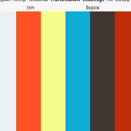
 гэгч бодож ол