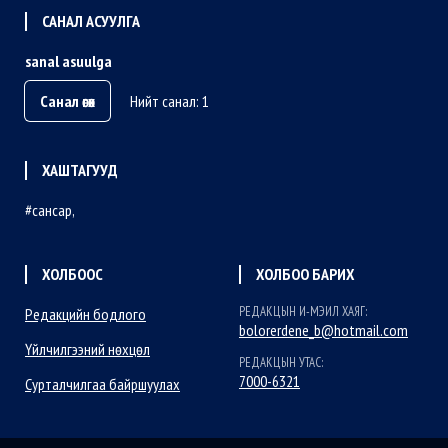
САНАЛ АСУУЛГА
sanal asuulga
Санал өгөх
Нийт санал: 1
ХАШТАГУУД
сансар
ХОЛБООС
ХОЛБОО БАРИХ
РЕДАКЦЫН И-МЭИЛ ХАЯГ:
Редакцийн бодлого
bolorerdene_b@hotmail.com
Үйлчилгээний нөхцөл
РЕДАКЦЫН УТАС:
7000-6321
Сурталчилгаа байршуулах