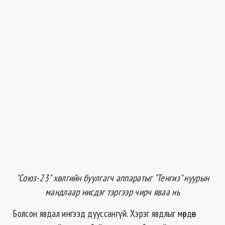
"Союз-23" хөлгийн буулгагч аппаратыг "Тенгиз" нуурын
мандлаар нисдэг тэргээр чирч яваа нь
Болсон явдал ингээд дууссангүй. Хэрэг явдлыг мөрдөн