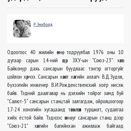
Р.Энхболд
Одоогоос 40 жилийн өмнө, тодруулбал 1976 оны 10
дугаар сарын 14-ний өдөр ЗХУ-ын "Союз-23" хөлөг
Байконур дахь сансарын буудлаас тэнгэр огторгуйг
цойлон хөөрчээ. Сансарын хөлөгт хөлгийн ахлагч В.Д.Зудов,
бүхээгийн инженер В.И.Рожденственский хоёр нисэж
байв. Тэдний даалгавар нь дэлхийн тойрог замд буй
"Салют-5" сансарын станцтай залгагдаж, ойролцоогоор
17-24 хоногийн хугацаанд төлөвлөгөөт туршилт, судалгаа
хийх ёстой байв. Тэднээс өмнө уг сансарын станц дээр
"Союз-21" хөлгийн багийнхан ажиллаж байгаад