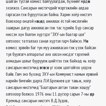
шалган тусгай комисс байгуулагдаж, бүхнийг мөрдөж
эхэлжээ. Сансарын нисгэгчдийг мэргэжлийн алдаа
гаргасан гэж буруутгасан байна. Харин хоёр нисгэгч
болохоор онцгой нөхцөлд ажиллах ёстой нислэгийн
зааврын дагуу ажилласан гэж тас гүрийв. Бүр сансар
ниссэн хүн болгон хүртдэг "ЗХУ-ын баатар цол"
олгохоос татгалзах санал хүртэл гарч байжээ. Мөн
комисс эрлийн баг тун муу ажилласан гэж үзэж байсан
тул буулгагч аппаратыг анх олсон нисдэг тэрэгний
ахмадын цолыг бууруулж шийтгэх гэж байхад нь хоёр
сансарын нисгэгчид өмгөөлсөн үг хэлж цолтойгоо үлдэж
байв. Гэвч энэ бүхэнд ЗХУ-ын Коммунист намын ерөнхий
нарийн бичгийн дарга Л.И.Брежнев цэг тавьж, хоёр
сансарын нисгэгчид "Баатарын алтан таван хошуу"
олгохоор болжээ. 1976 оны 11 дүгээр сарын 7-ны өдөр
Кремльд сансарын нисгэгч В.Д.Зудов,