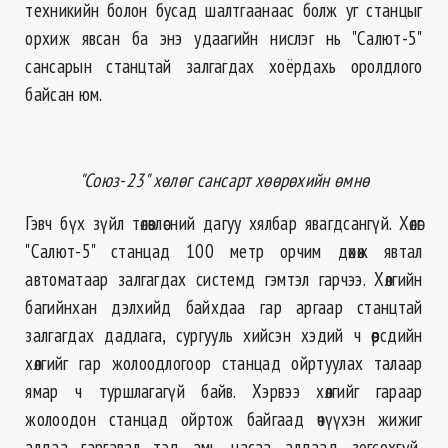
техникийн болон бусад шалтгаанаас болж уг станцыг
орхиж явсан ба энэ удаагийн нислэг нь "Салют-5"
сансарын станцтай залгагдах хоёрдахь оролдлого
байсан юм.
"Союз-23" хөлөг сансарт хөөрөхийн өмнө
Гэвч бүх зүйл төлөвлөсний дагуу хялбар явагдсангүй. Хөлөг
"Салют-5" станцад 100 метр орчим дөхөж явтал
автоматаар залгагдах системд гэмтэл гарчээ. Хөлгийн
багийнхан дэлхийд байхдаа гар аргаар станцтай
залгагдах дадлага, сургууль хийсэн хэдий ч өөрсдийн
хөлгийг гар жолоодлогоор станцад ойртуулах талаар
ямар ч туршлагагүй байв. Хэрвээ хөлгийг гараар
жолоодон станцад ойртож байгаад өчүүхэн жижиг
алдаа гаргавал тэд амь насаа алдаад зогсохгүй,