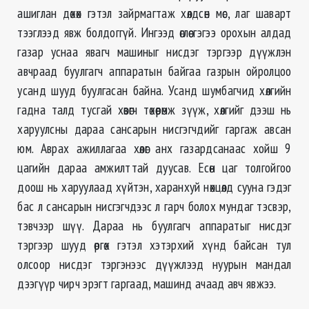
ашиглан дөхөх гэтэл зайрмагтаж хөлдсөн мөс, лаг шаварт
тээглээд явж болдоггүй. Ингээд өглөө гэгээ орохын алдад
газар уснаа явагч машиныг нисдэг тэргээр дүүжлэн
авчраад буулгагч аппаратын байгаа газрын ойролцоо
усанд шууд буулгасан байна. Усанд шумбагчид хөлгийн
гадна талд тусгай хөвөгч төхөөрөмж зүүж, хөлгийг дээш нь
харуулсны дараа сансарын нисгэгчдийг гаргаж авсан
юм. Аврах ажиллагаа хөлөг анх газардсанаас хойш 9
цагийн дараа амжилттай дуусав. Есөн цаг толгойгоо
доош нь харуулаад хүйтэн, харанхуй нөхцөлд сууна гэдэг
бас л сансарын нисгэгчдээс л гарч болох мундаг тэсвэр,
тэвчээр шүү. Дараа нь буулгагч аппаратыг нисдэг
тэргээр шууд өргөх гэтэл хэтэрхий хүнд байсан тул
олсоор нисдэг тэргэнээс дүүжлээд нуурын мандал
дээгүүр чирч эрэгт гаргаад, машинд ачаад авч явжээ.