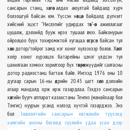
сансарын станц, хөлгөө алдах аюултай байдалд хүрч
болзошгүй байсан юм. Үүссэн нөхцөл байдалд дүгнэлт
хийсний эцэст "Нислэгийг удирдах төв"-өөс ажиллагааг
цуцалж, дэлхийд бууж ирэх тушаал өгчээ. Байконурын
ойролцоо буух тохиромжтой хугацаа өнгөрсөн байсан тул
хөлөг дотор/тойрог замд нэг хоног хүлээхээр болов. Хөлөгт
хоёр хоног хүрэлцэх батарейны цэнэг үлдсэн тул
цахилгаан хэмнэх зорилгоор бүх төхөөрөмжүүдийг салгасны
дотор радиостанц багтаж байв. Ингээд 1976 оны 10
дугаар сарын 16-ны өдрийн 20.45 цагт хөлөг дэлхийн
агаар мандалд орж ирж газардлаа. Гэхдээ сансарын
хөлгийн буугч аппарат казакстаны Тенгиз (манайхаар бол
Тэнгис) нуурын усанд нэлээд хүчтэй газарджээ. Энэ
бол
Зөвлөлтийн сансарын хөгжлийн түүхэнд
хамгийн анхны бөгөөд сүүлийн удаа усан дээр