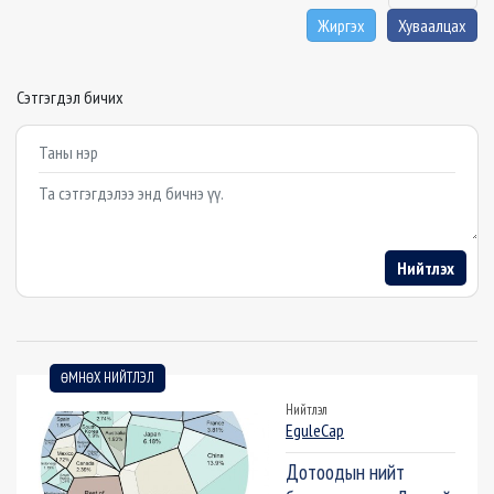
Жиргэх
Хуваалцах
Сэтгэгдэл бичих
Example textarea
Нийтлэх
ӨМНӨХ НИЙТЛЭЛ
Нийтлэл
EguleCap
Дотоодын нийт