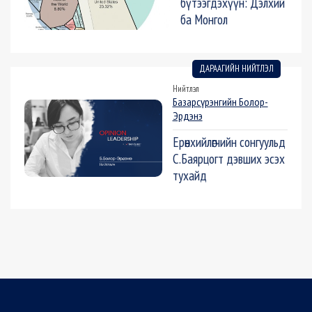
бүтээгдэхүүн: Дэлхий
ба Монгол
ДАРААГИЙН НИЙТЛЭЛ
Нийтлэл
Базарсүрэнгийн Болор-
Эрдэнэ
Ерөнхийлөгчийн сонгуульд
С.Баярцогт дэвших эсэх
тухайд