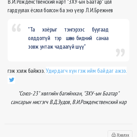
В.И.Рожденственский нарт "ЗХУ-ын Баатар" цол
гардуулах ёслол болсон ба энэ үеэр Л.И.Брежнев
"Та хоёрыг тэнгэрээс буугаад
олддоггүй тэр шөнө бидний санаа
зовж унтаж чадаагүй шүү"
гэж хэлж байжээ.
Удирдагч хүн гэж ийм байдаг ажээ.
"Союз-23" хөлгийн багийнхан, "ЗХУ-ын Баатар"
сансарын нисгэгч В.Д.Зудов, В.И.Рожденственский нар
Хэвлэх