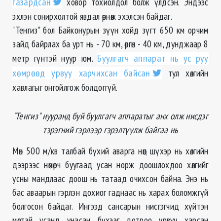
газардсан
ховор тохиолдол болж үлдсэн. Эндээс
эхлэн сонирхолтой явдал өрнөж эхэлсэн байдаг.
"Тенгиз" бол Байконурын зүүн хойд зүгт 650 км орчим
зайд байрлах ба урт нь - 70 км, өргөн - 40 км, дунджаар 8
метр гүнтэй нуур юм.
Буулгагч аппарат нь ус руу
хөмрөөд урвуу харчихсан байсан
тул хөлгийн
хавлагыг онгойлгож болдоггүй.
"Тенгиз" нууранд буй буулгагч аппаратыг анх олж нисдэг
тэрэгний гэрлээр гэрэлтүүлж байгаа нь
Мөн 500 м/кв талбай бүхий аварга нөөц шүхэр нь хөлгийн
дээрээс нөмөрч буугаад усан норж доошлохдоо хөлгийг
усны мандлаас доош нь татаад очихсон байна. Энэ нь
бас аваарын гэрлэн дохиог гаднаас нь харах боломжгүй
болгосон байдаг. Ингээд сансарын нисгэгчид хүйтэн
мөстэй усанд унасан бүхээг дотроо урвуу харсан