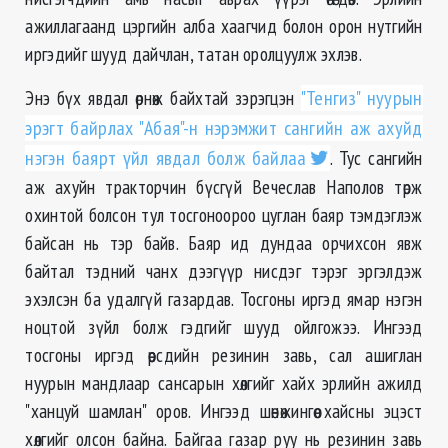
ажиллагаанд цэргийн алба хаагчид болон орон нутгийн
иргэдийг шууд дайчлан, татан оролцуулж эхлэв.
Энэ бүх явдал өрнөж байхтай зэрэгцэн
"Тенгиз" нуурын
эрэгт байрлах "Абая"-н нэрэмжит сангийн аж ахуйд
нэгэн баярт үйл явдал болж байлаа
. Тус сангийн
аж ахуйн тракторчин бүсгүй Вечеслав Наполов төрж
охинтой болсон тул тосгоноороо цуглан баяр тэмдэглэж
байсан нь тэр байв. Баяр ид дундаа орчихсон явж
байтал тэдний чанх дээгүүр нисдэг тэрэг эргэлдэж
эхэлсэн ба удалгүй газардав. Тосгоны иргэд ямар нэгэн
ноцтой зүйл болж гэдгийг шууд ойлгожээ. Ингээд
тосгоны иргэд өөрсдийн резинин завь, сал ашиглан
нуурын мандлаар сансарын хөлгийг хайх эрлийн ажилд
"ханцуй шамлан" оров. Ингээд шөнөжингөө хайсны эцэст
хөлгийг олсон байна. Байгаа газар руу нь резинин завь