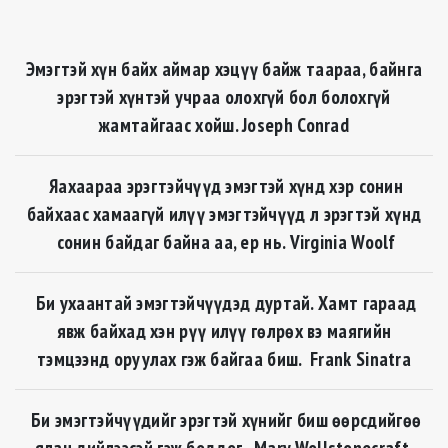
Эмэгтэй хүн байх аймар хэцүү байж таараа, байнга
эрэгтэй хүнтэй учраа олохгүй бол болохгүй
жамтайгаас хойш. Joseph Conrad
Яахаараа эрэгтэйчүүд эмэгтэй хүнд хэр сонин
байхаас хамаагүй илүү эмэгтэйчүүд л эрэгтэй хүнд
сонин байдаг байна аа, ер нь. Virginia Woolf
Би ухаантай эмэгтэйчүүдэд дуртай. Хамт гараад
явж байхад хэн рүү илүү гөлрөх вэ маягийн
тэмцээнд оруулах гэж байгаа биш. Frank Sinatra
Би эмэгтэйчүүдийг эрэгтэй хүнийг биш өөрсдийгөө
ялан дийлээсэй гэж боддог. Mary Wollstonecraft