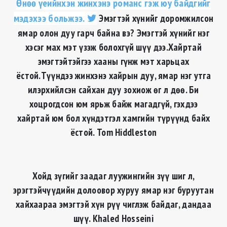
Өнөө үеийнхэн жинхэнэ романс гэж юу байдгийг
мэдэхээ больжээ.
Эмэгтэй хүнийг доромжилсон
ямар олон дуу гарч байна вэ? Эмэгтэй хүнийг нэг
хэсэг мах мэт үзэж болохгүй шүү дээ.Хайртай
эмэгтэйтэйгээ хааны гүнж мэт харьцах
ёстой.Түүндээ жинхэнэ хайрын дуу, ямар нэг утга
илэрхийлсэн сайхан дуу зохиож өг л дөө. Би
хоцрогдсон юм ярьж байж магадгүй, гэхдээ
хайртай юм бол хүндэтгэл хамгийн түрүүнд байх
ёстой. Tom Hiddleston
Хойд зүгийг заадаг луужингийн зүү шиг л,
эрэгтэйчүүдийн долоовор хуруу ямар нэг буруутан
хайхаараа эмэгтэй хүн рүү чиглэж байдаг, дандаа
шүү. Khaled Hosseini