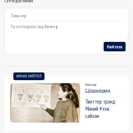
Сэтгэгдэл бичих
Example textarea
Нийтлэх
ӨМНӨХ НИЙТЛЭЛ
Нийтлэл
С.Цэрэндэжид
Твиттер трэнд:
Миний #ээж
сайхан