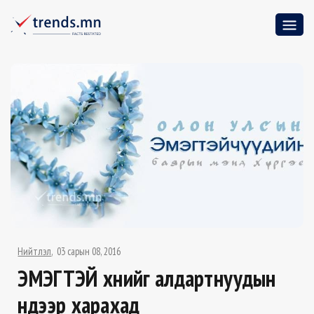
Нийтлэл
03 сарын 08, 2016
ЭМЭГТЭЙ хүнийг алдартнуудын
нүдээр харахад