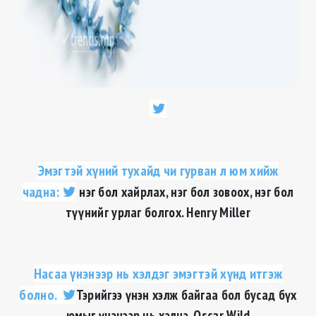
Эмэгтэй хүний тухайд чи гурван л юм хийж
чадна:
нэг бол хайрлах, нэг бол зовоох, нэг бол
түүнийг урлаг болгох. Henry Miller
Насаа үнэнээр нь хэлдэг эмэгтэй хүнд итгэж
болно.
Тэрийгээ үнэн хэлж байгаа бол бусад бүх
юмыг үнэнээр нь хэлнэ. Oscar Wild