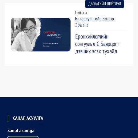
ДАРААГИЙН НИЙТЛЭЛ
Нийтлэл
Базарсүрэнгийн Болор-
Эрдэнэ
Ерөнхийлөгчийн
сонгуульд С.Баярцогт
дэвших эсэх тухайд
САНАЛ АСУУЛГА
sanal asuulga