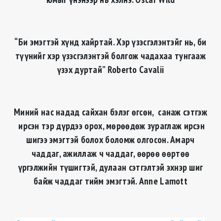
“Би эмэгтэй хүнд хайртай. Хэр үзэсгэлэнтэйг нь, би
түүнийг хэр үзэсгэлэнтэй болгож чадахаа тунгааж
үзэх дуртай” Roberto Cavalii
Миний нас надад сайхан бэлэг өгсөн, санаж сэтгэж
ирсэн тэр дүрдээ орох, мөрөөдөж зураглаж ирсэн
шигээ эмэгтэй болох боломж олгосон. Амарч
чаддаг, ажиллаж ч чаддаг, өөрөө өөртөө
үргэлжийн түшигтэй, дулаан сэтгэлтэй эхнэр шиг
байж чаддаг тийм эмэгтэй. Anne Lamott