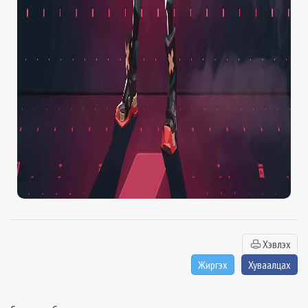
Хэвлэх
Жиргэх
Хуваалцах