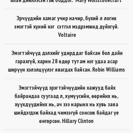
Эрчүүдийн хамаг учир начир, бүхий л логик
эмэгтэй хүний нэг сэтгэл мэдрэмжид дүйхгүй.
Voltaire
Эмэгтэйчүүд дэлхийг удирддаг байсан бол дайн
гарахгүй, харин 28 өдөр тутам нэг удаа асар
ширүүн хэлэлцүүлэг явагдах байсан. Robin Williams
Эмэгтэйчүүд эрэгтэйчүүдийн хажууд байх
байрандаа суугаад л, хүмүүсийн, өөрийнх нь,
хүүхдүүдийнх нь, ач зээ нарынх нь хувь заяа
шийдэгдэж байхад чимээгүй сонсож байдаг үе
өнгөрсөн. Hillary Clinton