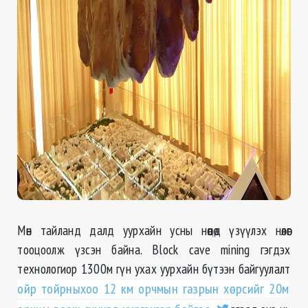
Мөн тайланд далд уурхайн усны нөөцөд үзүүлэх нөлөөг
тооцоолж үзсэн байна. Block cave mining гэгдэх
технологиор 1300м гүн ухах уурхайн бүтээн байгуулалт
ойр тойрныхоо 12 км орчмын газрын хөрсийг 20м