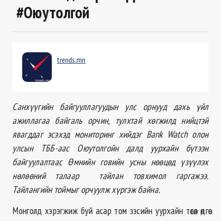
#Оюутолгой
trends.mn
Санхүүгийн байгууллагуудын улс орнууд дахь үйл
ажиллагаа байгаль орчин, тулхтай хөгжилд нийцтэй
явагддаг эсэхэд мониторинг хийдэг Bank Watch олон
улсын ТББ-аас Оюутолгойн далд уурхайн бүтээн
байгуулалтаас Өмнийн говийн усны нөөцөд үзүүлэх
нөлөөний талаар тайлан товхимол гаргажээ.
Тайлангийн тоймыг орчуулж хүргэж байна.
Монголд хэрэгжиж буй асар том зэсийн уурхайн төсөл өдгөө