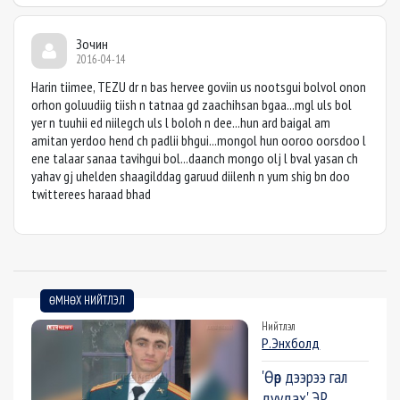
Зочин
2016-04-14
Harin tiimee, TEZU dr n bas hervee goviin us nootsgui bolvol onon
orhon goluudiig tiish n tatnaa gd zaachihsan bgaa...mgl uls bol
yer n tuuhii ed niilegch uls l boloh n dee...hun ard baigal am
amitan yerdoo hend ch padlii bhgui...mongol hun ooroo oorsdoo l
ene talaar sanaa tavihgui bol...daanch mongo olj l bval yasan ch
yahav gj uhelden shaagilddag garuud diilenh n yum shig bn doo
twitterees haraad bhad
ӨМНӨХ НИЙТЛЭЛ
Нийтлэл
Р.Энхболд
'Өөр дээрээ гал
дуудах' ЭР