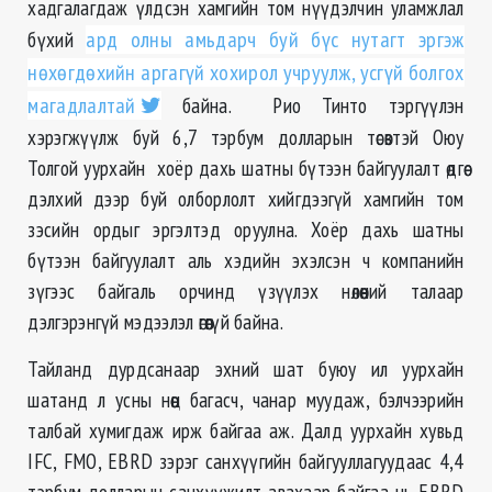
хадгалагдаж үлдсэн хамгийн том нүүдэлчин уламжлал
бүхий
ард олны амьдарч буй бүс нутагт эргэж
нөхөгдөхийн аргагүй хохирол учруулж, усгүй болгох
магадлалтай
байна. Рио Тинто тэргүүлэн
хэрэгжүүлж буй 6,7 тэрбум долларын төсөвтэй Оюу
Толгой уурхайн хоёр дахь шатны бүтээн байгуулалт өдгөө
дэлхий дээр буй олборлолт хийгдээгүй хамгийн том
зэсийн ордыг эргэлтэд оруулна. Хоёр дахь шатны
бүтээн байгуулалт аль хэдийн эхэлсэн ч компанийн
зүгээс байгаль орчинд үзүүлэх нөлөөний талаар
дэлгэрэнгүй мэдээлэл өгөөгүй байна.
Тайланд дурдсанаар эхний шат буюу ил уурхайн
шатанд л усны нөөц багасч, чанар муудаж, бэлчээрийн
талбай хумигдаж ирж байгаа аж. Далд уурхайн хувьд
IFC, FMO, EBRD зэрэг санхүүгийн байгууллагуудаас 4,4
тэрбум долларын санхүүжилт авахаар байгаа нь EBRD