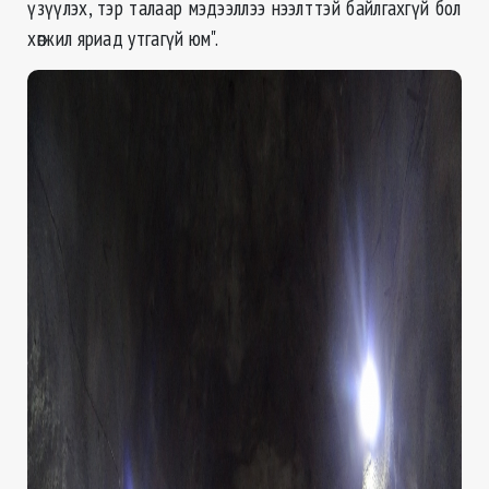
үзүүлэх, тэр талаар мэдээллээ нээлттэй байлгахгүй бол
хөгжил яриад утгагүй юм".