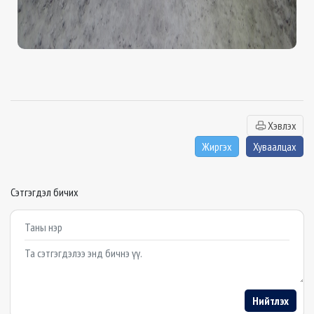
Хэвлэх
Жиргэх
Хуваалцах
Сэтгэгдэл бичих
Example textarea
Нийтлэх