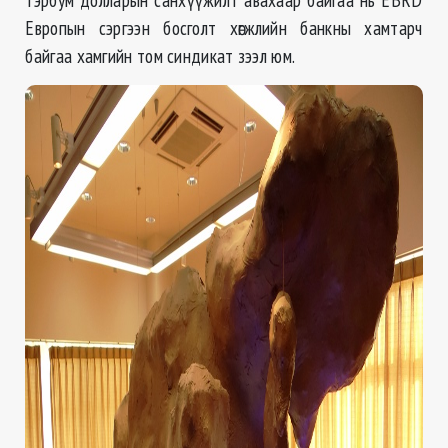
Европын сэргээн босголт хөгжлийн банкны хамтарч
байгаа хамгийн том синдикат зээл юм.