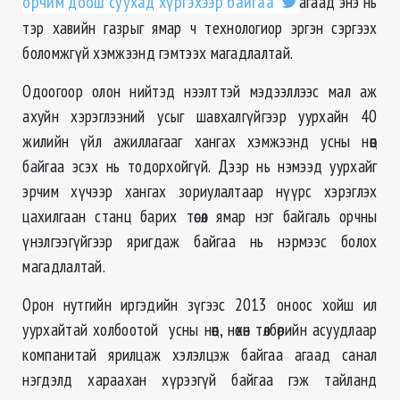
орчим доош суухад хүргэхээр байгаа
агаад энэ нь
тэр хавийн газрыг ямар ч технологиор эргэн сэргээх
боломжгүй хэмжээнд гэмтээх магадлалтай.
Одоогоор олон нийтэд нээлттэй мэдээллээс мал аж
ахуйн хэрэглээний усыг шавхалгүйгээр уурхайн 40
жилийн үйл ажиллагааг хангах хэмжээнд усны нөөц
байгаа эсэх нь тодорхойгүй. Дээр нь нэмээд уурхайг
эрчим хүчээр хангах зориулалтаар нүүрс хэрэглэх
цахилгаан станц барих төсөл ямар нэг байгаль орчны
үнэлгээгүйгээр яригдаж байгаа нь нэрмээс болох
магадлалтай.
Орон нутгийн иргэдийн зүгээс 2013 оноос хойш ил
уурхайтай холбоотой усны нөөц, нөхөн төлбөрийн асуудлаар
компанитай ярилцаж хэлэлцэж байгаа агаад санал
нэгдэлд хараахан хүрээгүй байгаа гэж тайланд