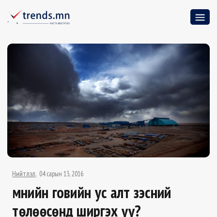
Нийтлэл
04 сарын 13, 2016
Өмнийн говийн ус алт зэсний
төлөөсөнд ширгэх үү?