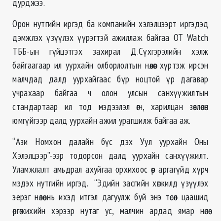
дурджээ.
Орон нутгийн иргэд ба компанийн хэлэлцээрт иргэдэд
дэмжлэх үзүүлэх үүрэгтэй ажиллаж байгаа ОТ Watch
ТББ-ын гүйцэтгэх захирал Д.Сүхгэрэлийн хэлж
байгаагаар ил уурхайн олборлолтын нөлөөг хүртэж ирсэн
малчдад далд уурхайгаас бүр ноцтой үр дагавар
учрахаар байгаа ч олон улсын санхүүжилтын
стандартаар ил тод мэдээлэл өгч, харилцан зөвлөсөн
юмгүйгээр далд уурхайн ажил урагшилж байгаа аж.
“Ази Номхон далайн бүс дэх Уул уурхайн Оны
Хэлэлцээр”-ээр тодорсон далд уурхайн санхүүжилт.
Уламжлалт амьдрал ахуйгаа орхихоос өөр аргагүйд хүрч
мэдэх нутгийн иргэд. “Эдийн засгийн хөгжилд үзүүлэх
эерэг нөлөө нь ихэд итгэл дагуулж буй энэ төсөл цаашид
өргөжихийн хэрээр нутаг ус, малчин ардад ямар нөлөө