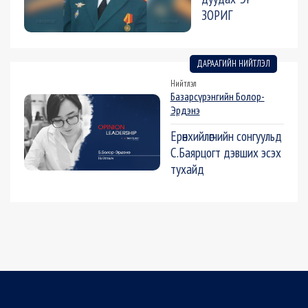
ЗОРИГ
ДАРААГИЙН НИЙТЛЭЛ
Нийтлэл
Базарсүрэнгийн Болор-
Эрдэнэ
Ерөнхийлөгчийн сонгуульд
С.Баярцогт дэвших эсэх
тухайд