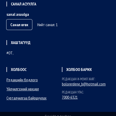
САНАЛ АСУУЛГА
sanal asuulga
Санал өгөх
Нийт санал: 1
ХАШТАГУУД
ОТ
ХОЛБООС
ХОЛБОО БАРИХ
РЕДАКЦЫН И-МЭИЛ ХАЯГ:
Редакцийн бодлого
bolorerdene_b@hotmail.com
Үйлчилгээний нөхцөл
РЕДАКЦЫН УТАС:
7000-6321
Сурталчилгаа байршуулах