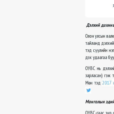
Дэлхий дахины
Олон улсын вал
тайланд дэлхий
тэд сүүлийн нэ
дэх удаагаа бу
ОУВС нь дэлхий
зарласан) гэж 
Мөн тэд
2017 
Монголын эдий
ОУВС-гаас энэ 