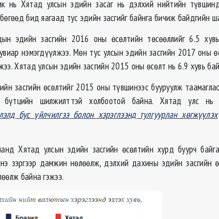
ик нь Хятад улсын эдийн засаг нь дэлхий нийтийн түвши
бөгөөд бид яагаад тус эдийн засгийг байнга бичиж байдгийн ш
ын эдийн засгийн 2016 оны өсөлтийн төсөөллийг 6.5 хувь
хувиар нэмэгдүүлжээ. Мөн тус улсын эдийн засгийн 2017 оны өс
ээ. Хятад улсын эдийн засгийн 2015 оны өсөлт нь 6.9 хувь ба
ийн засгийн өсөлтийг 2015 оны
түвшинээс
бууруулж таамаглас
н бүтцийн шилжилттэй холбоотой байна. Хятад улс нь
лэлд бус үйлчилгээ болон хэрэглээнд тулгуурлан хөгжүүлэх
ланд Хятад улсын эдийн засгийн өсөлтийн хурд буурч байг
нэ зэргээр дамжин нөлөөлж, дэлхий дахины эдийн засгийн 
лөөлж байна гэжээ.