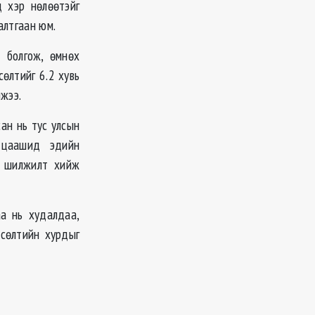
нд
хэр
нөлөөтэйг
алтгаан юм.
 болгож, өмнөх
өлтийг 6.2 хувь
йжээ.
ан нь тус улсын
 цаашид эдийн
шилжилт хийж
аа нь худалдаа,
өсөлтийн хурдыг