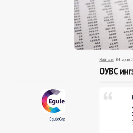
Нийтлэл
04 сарын 2
ОУВС инг
EguleCap