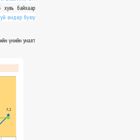
 хувь байхаар
гуй өндөр буюу
ийн үнийн уналт