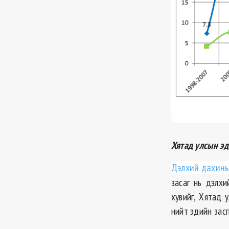
Хятад улсын эд
Дэлхий дахины
засаг нь дэлх
хувийг, Хятад 
нийт эдийн зас