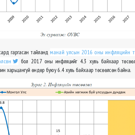
 сард гаргасан тайланд
манай улсын 2016 оны
инфляцийн
т
өлсөн
бол 2017 оны
инфляцийг
4.3 хувь байхаар төсөө
шин
харьцангуй өндөр буюу 6.4 хувь байхаар төсөөлсөн байна.