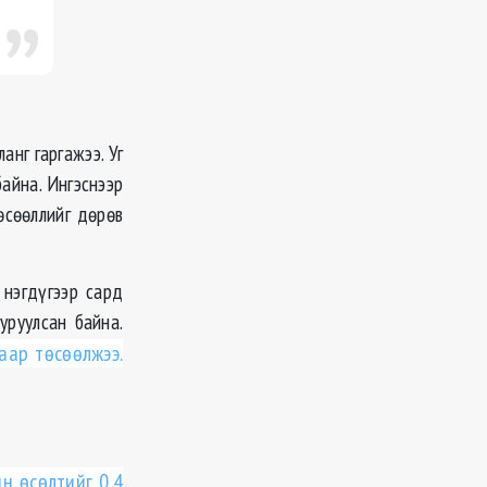
анг гаргажээ. Уг
айна. Ингэснээр
өсөөллийг дөрөв
 нэгдүгээр сард
уруулсан байна.
аар төсөөлжээ.
н өсөлтийг 0.4