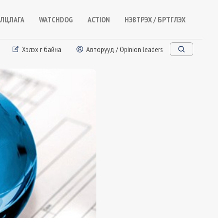
ЛЦЛАГА
WATCHDOG
ACTION
НЭВТРЭХ / БҮРТГҮҮЛЭХ
Хэлэх үг байна
Авторууд / Opinion leaders