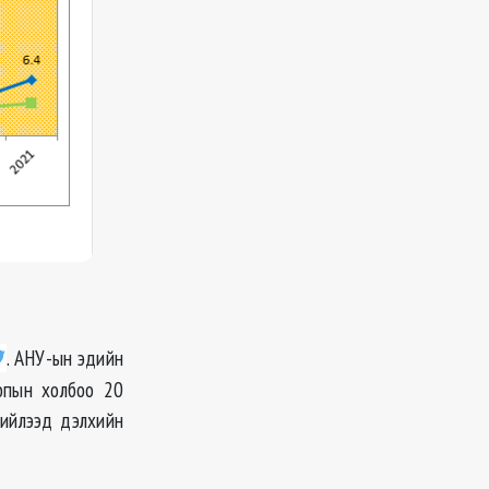
. АНУ-
ын
эдийн
опын холбоо 20
нийлээд дэлхийн