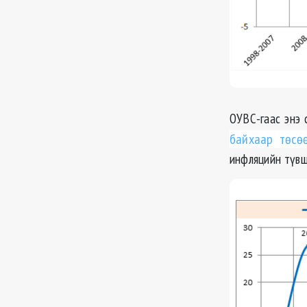
ОУВС
-гаас энэ
байхаар төсө
инфляцийн
түв