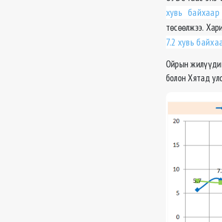
хувь байхаар
төсөөлжээ. Хар
7.2 хувь байха
Ойрын жилүүдий
болон Хятад ул