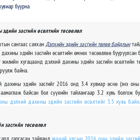
хувиар буурна
 эдийн засгийн өсөлтийн төсөөлөл
ютын сангаас саяхан
Дэлхийн эдийн засгийн төлөв байдлын
тайл
 дахины эдийн засгийн өсөлтийн өмнөх төсөөллөө бууруулсан б
г жилийн хугацаанд дэлхий дахины эдийн засгийн өсөлтийн т
уруулж байна.
 дахины эдийн засгийг 2016 онд 3.4 хувиар өснө (энэ оны
таамаглаж байсан бол сүүлийн тайлангаар 3.2 хувь болгож бу
оны дэлхий дахины эдийн засгийн өсөлтийг 3.5 хувь байх
н засгийн төсөөлөл
сард гаргасан тайланд
манай улсын 2016 оны эдийн засгий