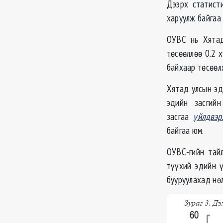
Дээрх статист
харуулж байгаа 
ОУВС
нь Хятад
төсөөллөө 0.2 
байхаар төсөөлж
Хятад улсын эд
эдийн засгий
засгаа
үйлдвэр
байгаа юм.
ОУВС
-гийн тай
түүхий эдийн ү
бууруулахад нө