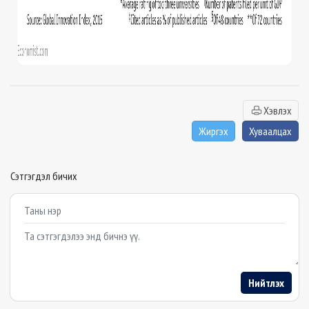
Хэвлэх
Жиргэх
Хуваалцах
Сэтгэгдэл бичих
Example textarea
Нийтлэх