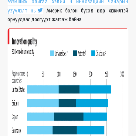
эзэмшиж байгаа хэдий ч инновацийн чанарын
үзүүлэлт нь
Америк болон бусад өндөр хөгжилтэй
орнуудаас доогуурт жагсаж байна.