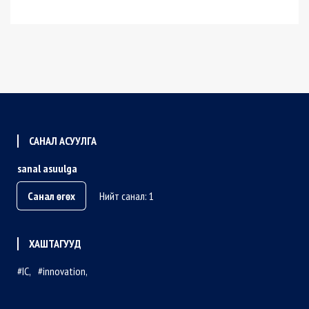
САНАЛ АСУУЛГА
sanal asuulga
Санал өгөх
Нийт санал: 1
ХАШТАГУУД
IC
innovation