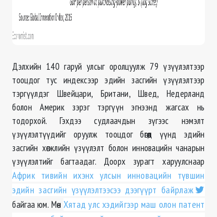
Дэлхийн 140 гаруй улсыг оролцуулж 79 үзүүлэлтээр
тооцдог тус индексээр эдийн засгийн үзүүлэлтээр
тэргүүлдэг Швейцари, Британи, Швед, Недерланд
болон Америк зэрэг тэргүүн эгнээнд жагсах нь
тодорхой. Гэхдээ судлаачдын зүгээс нэмэлт
үзүүлэлтүүдийг оруулж тооцдог бөгөөд үүнд эдийн
засгийн хөгжлийн үзүүлэлт болон инновацийн чанарын
үзүүлэлтийг багтаадаг. Доорх зурагт харуулснаар
Африк тивийн ихэнх улсын инновацийн түвшин
эдийн засгийн үзүүлэлтээсээ дээгүүрт байрлаж
байгаа юм. Мөн
Хятад улс хэдийгээр маш олон патент