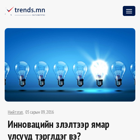
Нийтлэл
05 сарын 09, 2016
Инновацийн үзүүлэлтээр ямар
улсууд тэргүүлдэг вэ?