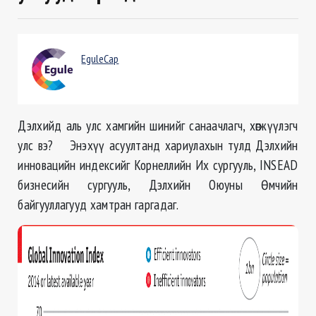
EguleCap
Дэлхийд аль улс хамгийн шинийг санаачлагч, хөгжүүлэгч
улс вэ?
Энэхүү асуултанд хариулахын тулд Дэлхийн
инновацийн индексийг Корнеллийн Их сургууль,
INSEAD
бизнесийн сургууль, Дэлхийн Оюуны Өмчийн
байгууллагууд хамтран гаргадаг.