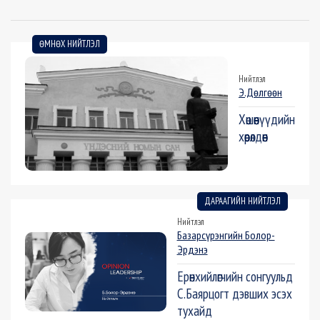
ӨМНӨХ НИЙТЛЭЛ
Нийтлэл
Э.Дөлгөөн
Хөшөөнүүдийн
хөөрөлдөөн
ДАРААГИЙН НИЙТЛЭЛ
Нийтлэл
Базарсүрэнгийн Болор-
Эрдэнэ
Ерөнхийлөгчийн сонгуульд
С.Баярцогт дэвших эсэх
тухайд