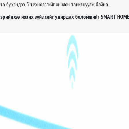
 та бүхэндээ 5 технологийг онцлон танилцуулж байна.
гэрийнхээ ихэнх зүйлсийг удирдах боломжийг
SMART HOM