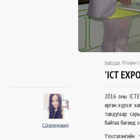
Нийтлэл
05 сарын 1
'ICT EXP
2016 оны ICTE
өргөн хүрээг х
тавдугаар сар
байгаа бөгөөд с
С.Цэрэндэжид
Үзэсгэлэнгийн