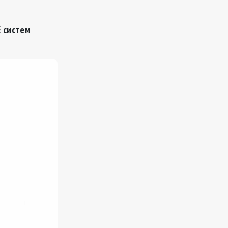
E
систем