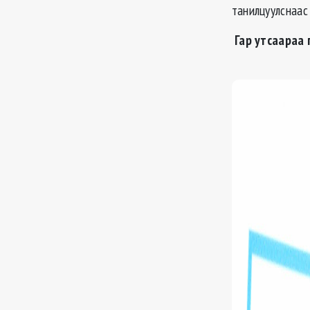
танилцуулснаас
Гар утсаараа 