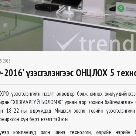
8, 2016
O-2016' үзэсгэлэнгээс ОНЦЛОХ 5 техн
XPO үзэсгэлэнгийн нээлт өнөөдөр болж өмнөх жилүүдийнхээс
амран “ХЯЗГААРГҮЙ БОЛОМЖ” уриан дор зохион байгуулагдаж б
ын 18-22-ны өдрүүдэд Мишээл экспо төвийн үзэсгэлэнгий
онирхсон хүн бүрт нээлттэй юм.
 үеэр компаниуд олон шинэ технологи, өөрийн нэрийн б