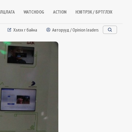
ЛЦЛАГА
WATCHDOG
ACTION
НЭВТРЭХ / БҮРТГҮҮЛЭХ
Хэлэх үг байна
Авторууд / Opinion leaders