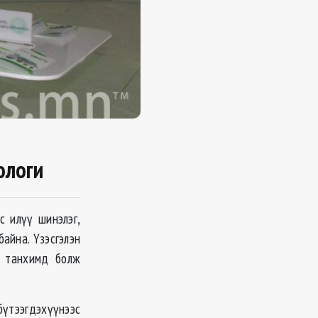
ологи
 илүү шинэлэг,
айна. Үзэсгэлэн
н танхимд болж
үтээгдэхүүнээс