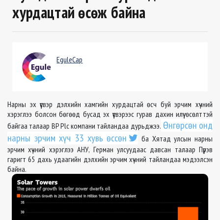
хурдацтай өсөж байна
EguleCap
Нарны эх үүсвэр дэлхийн хамгийн хурдацтай өсч буй эрчим хүчний
хэрэглээ болсон бөгөөд бусад эх үүсвэрээс гурав дахин илүү өсөлттэй
Өнгөрсөн онд
байгаа талаар
BP Plc
компани тайландаа дурьджээ.
нарны эрчим хүч 33 хувь өссөн
ба Хятад улсын нарны
эрчим хүчний хэрэглээ АНУ, Герман улсуудаас давсан талаар Пүрэв
гаригт 65 дахь удаагийн дэлхийн эрчим хүчний тайландаа мэдээлсэн
байна.