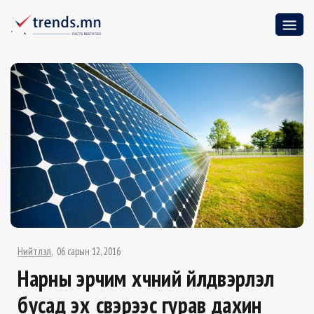
Нийтлэл
06 сарын 12, 2016
Нарны эрчим хүчний үйлдвэрлэл
бусад эх үүсвэрээс гурав дахин