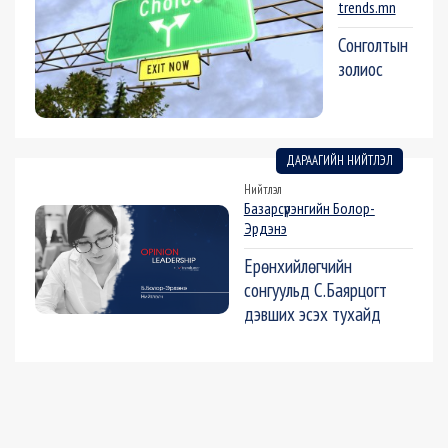
trends.mn
Сонголтын
золиос
ДАРААГИЙН НИЙТЛЭЛ
Нийтлэл
Базарсүрэнгийн Болор-
Эрдэнэ
Ерөнхийлөгчийн
сонгуульд С.Баярцогт
дэвших эсэх тухайд