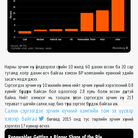
Нарны эрчим хүч үйлдвэрлэл сүүлийн 10 жилд 60 дахин өссөн ба 20 сар
тутамд хоёр дахин өсч байгаа хэмээн
BP
компанийн ерөнхий эдийн
засагч мэдэгджээ.
Сэргээгдэх эрчим хүч 10 жилийн өмнө нийт эрчим хүчний хэрэглээний 0.8
хувийг бүрдүүлж байсан бол одоогоор 2.8 хувь болж өссөн дүнтэй
байна. Нийт хэмжээг нь тооцож үзвэл сэргээгдэх эрчим хүч 213
тераватт цагийн салхи, нар, био түлш зэргээс бүрдэж байгаа аж.
Салхи сэргээгдэх эрчим хүчний хамгийн том эх үүсвэр
хэвээр байгаа
бөгөөд 2015 онд тус төрлийн эрчим хүчний
хэрэглээ 17 хувиар өсчээ.