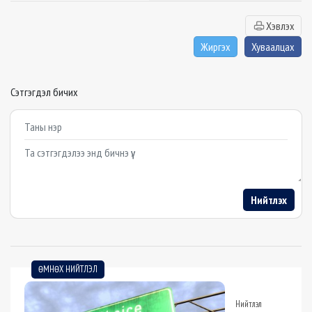
Хэвлэх
Жиргэх
Хуваалцах
Сэтгэгдэл бичих
Example textarea
Нийтлэх
ӨМНӨХ НИЙТЛЭЛ
Нийтлэл