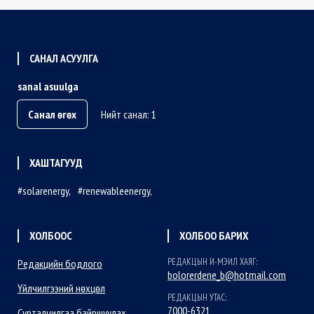
САНАЛ АСУУЛГА
sanal asuulga
Санал өгөх
Нийт санал: 1
ХАШТАГУУД
solarenergy
renewableenergy
ХОЛБООС
ХОЛБОО БАРИХ
РЕДАКЦЫН И-МЭИЛ ХАЯГ:
Редакцийн бодлого
bolorerdene_b@hotmail.com
Үйлчилгээний нөхцөл
РЕДАКЦЫН УТАС:
7000-6321
Сурталчилгаа байршуулах