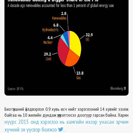
Биотүлшний үйлдвэрлэл 0.9 хувь өсч нийт хэрэглээний 14 хувийг эзэлж
байгаа нь 10 жилийн дундаж үзүүлэлтээсээ доогуур гарсан байна. Харин
нүүрс 2015 онд хэрэглээ нь хамгийн ихээр унасан эрчим
хүчний эх үүсвэр болжээ
.