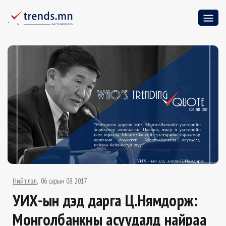
Нийтлэл
06 сарын 08, 2017
УИХ-ын дэд дарга Ц.Нямдорж:
Монголбанкны асуудалд найраа