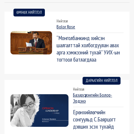
ӨМНӨХ НИЙТЛЭЛ
Нийтлэл
Bolor Rose
“Монголбанкинд хийсэн
шалгалттай холбогдуулан авах
арга хэмжээний тухай” УИХ-ын
тогтоол батлагдлаа
ДАРААГИЙН НИЙТЛЭЛ
Нийтлэл
Базарсүрэнгийн Болор-
Эрдэнэ
Ерөнхийлөгчийн
сонгуульд С.Баярцогт
дэвших эсэх тухайд