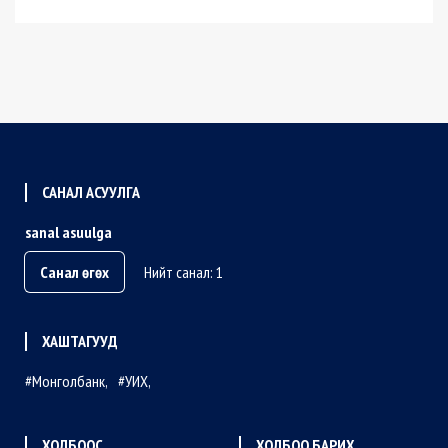
САНАЛ АСУУЛГА
sanal asuulga
Санал өгөх
Нийт санал: 1
ХАШТАГУУД
Монголбанк
УИХ
ХОЛБООС
ХОЛБОО БАРИХ