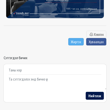
Хэвлэх
Жиргэх
Хуваалцах
Сэтгэгдэл бичих
Example textarea
Нийтлэх