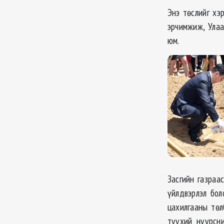
Энэ төслийг хэ
эрчимжиж, Улаа
юм.
Засгийн газраа
үйлдвэрлэл бол
цахилгааны төл
түүхий нүүрсн