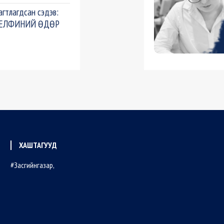
агтлагдсан сэдэв:
ЕЛФИНИЙ ӨДӨР
ХАШТАГУУД
Засгийнгазар