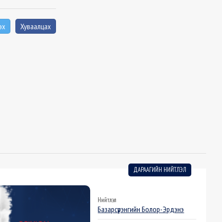
эх
Хуваалцах
ДАРААГИЙН НИЙТЛЭЛ
Нийтлэл
Базарсүрэнгийн Болор-Эрдэнэ