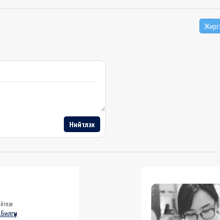
Жирг
Нийтлэх
йтлэл
Билгүүн