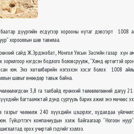
хбаатар дүүргийн есдүгээр хорооны нутаг дэвсгэрт 1008 а
уур” хорооллын шав тавилаа.
рөнхий сайд Ж.Эрдэнэбат, Монгол Улсын Засгийн газар хүн а
х зорилгоор нэгдсэн бодлого боловсруулж, “Хямд өртөгтэй оро
лсан юм. Энэ хөтөлбөрийн нэгээхэн хэсэг болох 1008 айл
оллын шавыг өнөөдөр тавьж байна.
чөлөөлөгдсөн 3,8 га талбайд ерөнхий төлөвлөгөөний дагуу 2
 хүүхдийн багтаамжтай дунд сургууль барих ажил энэ мөчөөс эх
 газрыг чөлөөлж 240 хүүхдийн цэцэрлэг, худалдаа үйлчилг
юм. Гүйцэтгэгч компаниудын хэлж байгаагаар “Ногоон нуур
шиглалтад орох учиртай гэдгийг хэллээ.