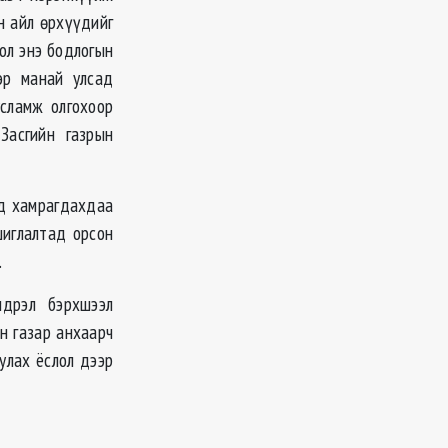
н айл өрхүүдийг
ол энэ бодлогын
эр манай улсад
усламж олгохоор
Засгийн газрын
лд хамрагдахдаа
шиглалтад орсон
.
ндрэл бэрхшээл
н газар анхаарч
улах ёслол дээр