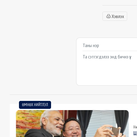
Хэвлэх
Сэтгэгдэл бичих
Example textarea
ӨМНӨХ НИЙТЛЭЛ
Ни
Ш.