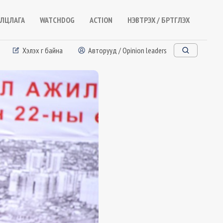
ЛЦЛАГА
WATCHDOG
ACTION
НЭВТРЭХ / БҮРТГҮҮЛЭХ
Хэлэх үг байна
Авторууд / Opinion leaders