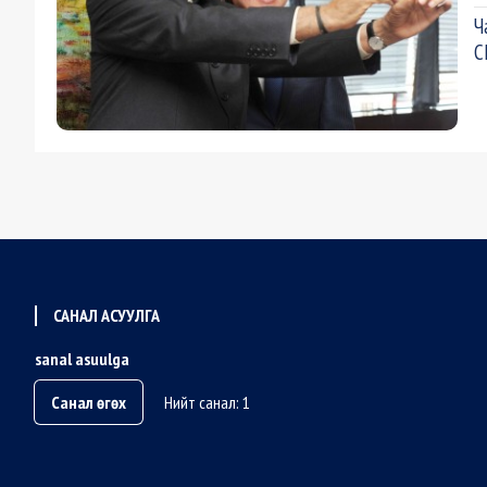
Ч
С
САНАЛ АСУУЛГА
sanal asuulga
Санал өгөх
Нийт санал: 1