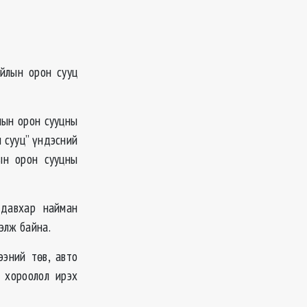
йлын орон сууц
мын орон сууцны
н сууц” үндэсний
ын орон сууцны
1 давхар найман
элж байна.
ээний төв, авто
” хороолол ирэх