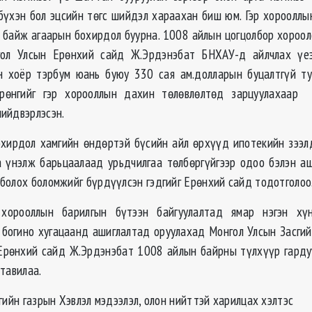
э бүхэн бол эцсийн төгс шийдэл хараахан биш юм. Гэр хорооллы
 байж агаарын бохирдол буурна. 1008 айлын цогцолбор хороол
гол Улсын Ерөнхий сайд Ж.Эрдэнэбат БНХАУ-д айлчлах үе
н хоёр тэрбум юань буюу 330 сая ам.долларын буцалтгүй т
өрөнгийг гэр хорооллын дахин төлөвлөлтөд зарцуулахаар 
ийдвэрлэсэн.
хирдол хамгийн өндөртэй бүсийн айл өрхүүд ипотекийн зээ
 үнэлж барьцаалаад урьдчилгаа төлбөргүйгээр одоо бэлэн а
болох боломжийг бүрдүүлсэн гэдгийг Ерөнхий сайд тодотголоо
 хорооллын барилгын бүтээн байгуулалтад ямар нэгэн хү
, богино хугацаанд ашиглалтад оруулахад Монгол Улсын Засгий
Ерөнхий сайд Ж.Эрдэнэбат 1008 айлын байрны түлхүүр гарду
тавилаа.
гийн газрын Хэвлэл мэдээлэл, олон нийттэй харилцах хэлтэс