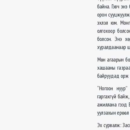
байна. Гэвч эн
орон сууцжуулж
эхлэл юм. Мон
олгохоор болсо
болсон. Энэ х
хуралдаанаар ш
Мөн агаарын бо
хашааны газраа
байруудад орж 
“Ногоон нуур”
гаргахгүй байж
ажиллана гээд 
уулзахын ерөөл 
Эх сурвалж: Зас