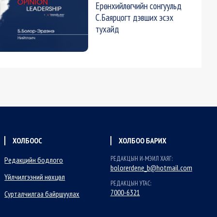
Ерөнхийлөгчийн сонгуульд
С.Баярцогт дэвших эсэх
тухайд
ХОЛБООС
ХОЛБОО БАРИХ
РЕДАКЦЫН И-МЭИЛ ХАЯГ:
Редакцийн бодлого
bolorerdene_b@hotmail.com
Үйлчилгээний нөхцөл
РЕДАКЦЫН УТАС:
7000-6321
Сурталчилгаа байршуулах