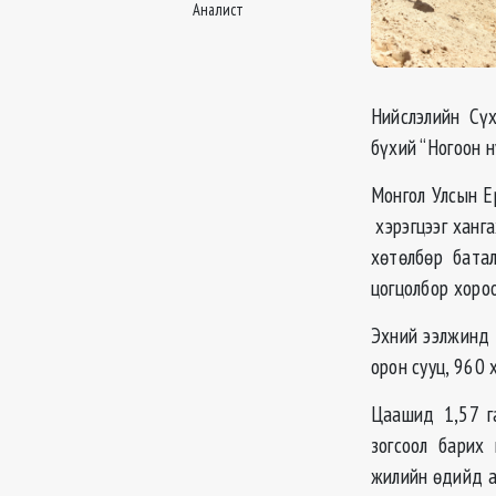
Аналист
Нийслэлийн Сү
бүхий “Ногоон н
Монгол Улсын Е
хэрэгцээг ханга
хөтөлбөр бата
цогцолбор хоро
Эхний ээлжинд 
орон сууц, 960
Цаашид 1,57 га
зогсоол барих 
жилийн өдийд а