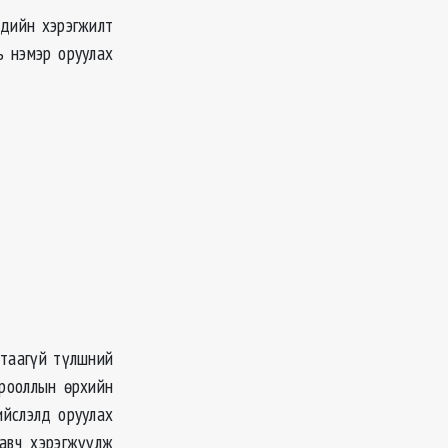
үдийн хэрэгжилт
ь нэмэр оруулах
утаагүй түлшний
орооллын өрхийн
ийслэлд оруулах
авч хэрэгжүүлж