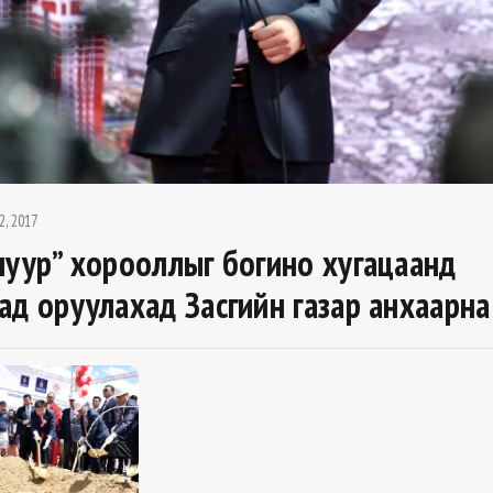
2, 2017
нуур” хорооллыг богино хугацаанд
ад оруулахад Засгийн газар анхаарна