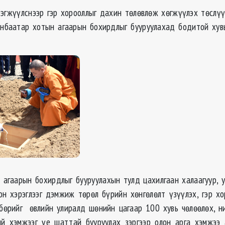
рэгжүүлснээр гэр хорооллыг дахин төлөвлөж хөгжүүлэх төслү
нбаатар хотын агаарын бохирдлыг бууруулахад бодитой хув
с агаарын бохирдлыг бууруулахын тулд цахилгаан халаагуур, 
он хэрэглээг дэмжиж төрөл бүрийн хөнгөлөлт үзүүлэх, гэр х
бөрийг өвлийн улиралд шөнийн цагаар 100 хувь чөлөөлөх, н
ий хэмжээг үе шаттай бууруулах зэргээр олон арга хэмжээ 