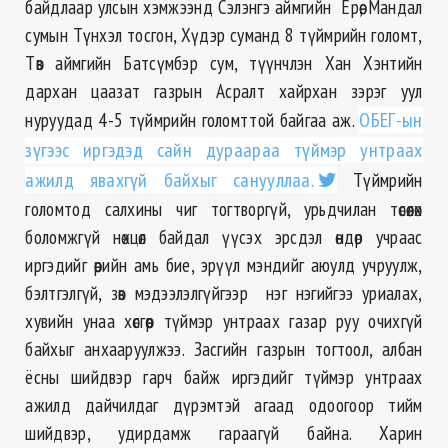
байдлаар улсын хэмжээнд Сэлэнгэ аймгийн Ерөө, Мандал
сумын Түнхэл тосгон, Хүдэр суманд 8 түймрийн голомт,
Төв аймгийн Батсүмбэр сум, түүнчлэн Хан Хэнтийн
дархан цаазат газрын Асралт хайрхан зэрэг уул
нуруудад 4-5 түймрийн голомттой байгаа аж.
ОБЕГ-ын
зүгээс иргэдэд сайн дураараа түймэр унтраах
ажилд явахгүй байхыг санууллаа.
Түймрийн
голомтод салхины чиг тогтворгүй, урьдчилан төсөөлөх
боломжгүй нөхцөл байдал үүсэх эрсдэл өндөр учраас
иргэдийг өөрийн амь бие, эрүүл мэндийг аюулд учруулж,
бэлтгэлгүй, зөв мэдээлэлгүйгээр нэг нэгийгээ уриалах,
хувийн унаа хөсгөөр түймэр унтраах газар руу очихгүй
байхыг анхааруулжээ. Засгийн газрын тогтоол, албан
ёсны шийдвэр гарч байж иргэдийг түймэр унтраах
ажилд дайчилдаг дүрэмтэй агаад одоогоор тийм
шийдвэр, удирдамж гараагүй байна. Харин