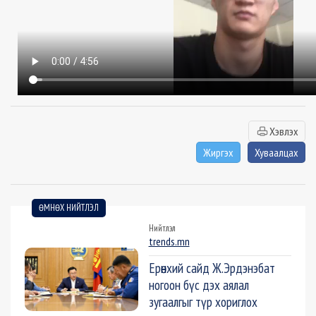
Хэвлэх
Жиргэх
Хуваалцах
ӨМНӨХ НИЙТЛЭЛ
Нийтлэл
trends.mn
Ерөнхий сайд Ж.Эрдэнэбат
ногоон бүс дэх аялал
зугаалгыг түр хориглох