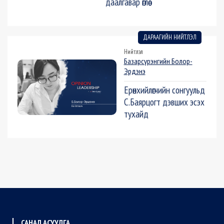
даалгавар өглөө
ДАРААГИЙН НИЙТЛЭЛ
Нийтлэл
Базарсүрэнгийн Болор-
Эрдэнэ
Ерөнхийлөгчийн сонгуульд
С.Баярцогт дэвших эсэх
тухайд
САНАЛ АСУУЛГА