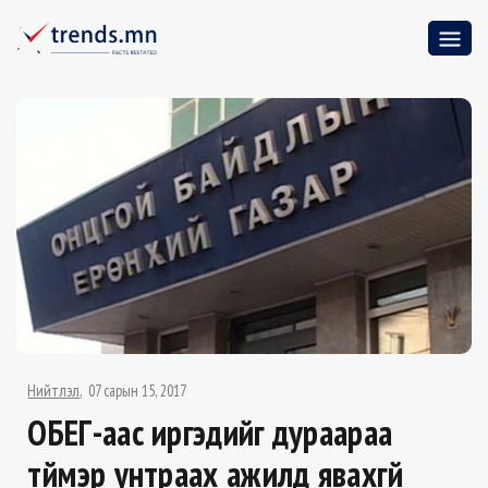
Нийтлэл
07 сарын 15, 2017
ОБЕГ-аас иргэдийг дураараа
түймэр унтраах ажилд явахгүй