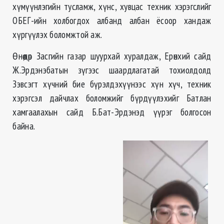
хүмүүнлэгийн тусламж, хүнс, хувцас техник хэрэгслийг
ОБЕГ-ийн холбогдох албанд албан ёсоор хандаж
хүргүүлэх боломжтой аж.
Өнөөдөр Засгийн газар шуурхай хуралдаж, Ерөнхий сайд
Ж.Эрдэнэбатын зүгээс шаардлагатай тохиолдолд
Зэвсэгт хүчний бие бүрэлдэхүүнээс хүн хүч, техник
хэрэгсэл дайчлах боломжийг бүрдүүлэхийг Батлан
хамгаалахын сайд Б.Бат-Эрдэнэд үүрэг болгосон
байна.