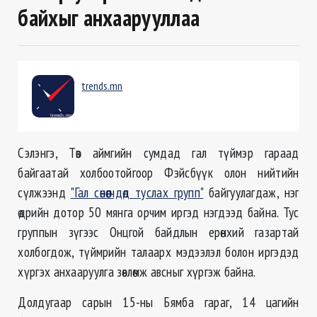
байхыг анхаарууллаа
trends.mn
Сэлэнгэ, Төв аймгийн сумдад гал түймэр гараад
байгаатай холбоотойгоор Фэйсбүүк олон нийтийн
сүлжээнд
"Гал сөнөөгчдөд туслах групп"
байгуулагдаж, нэг
өдрийн дотор 50 мянга орчим иргэд нэгдээд байна. Тус
группын зүгээс Онцгой байдлын ерөнхий газартай
холбогдож, түймрийн талаарх мэдээлэл болон иргэдэд
хүргэх анхааруулга зөвлөмж авсныг хүргэж байна.
Долдугаар сарын 15-ны Бямба гараг, 14 цагийн