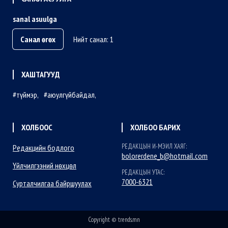
sanal asuulga
Санал өгөх
Нийт санал: 1
ХАШТАГУУД
түймэр
аюулгүйбайдал
ХОЛБООС
ХОЛБОО БАРИХ
РЕДАКЦЫН И-МЭИЛ ХАЯГ:
Редакцийн бодлого
bolorerdene_b@hotmail.com
Үйлчилгээний нөхцөл
РЕДАКЦЫН УТАС:
7000-6321
Сурталчилгаа байршуулах
Copyright © trends.mn