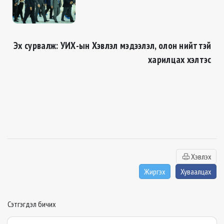
Эх сурвалж: УИХ-ын Хэвлэл мэдээлэл, олон нийттэй
харилцах хэлтэс
Хэвлэх
Жиргэх
Хуваалцах
Сэтгэгдэл бичих