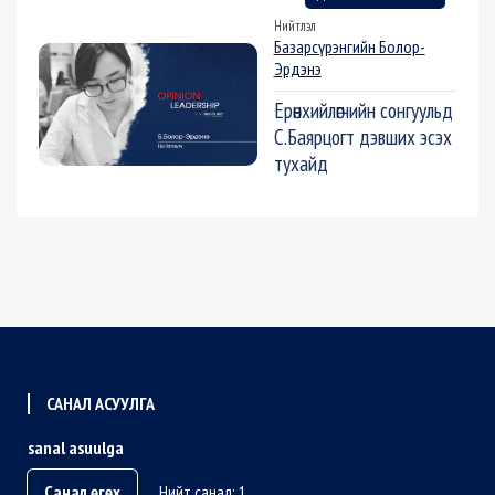
Нийтлэл
Базарсүрэнгийн Болор-
Эрдэнэ
Ерөнхийлөгчийн сонгуульд
С.Баярцогт дэвших эсэх
тухайд
САНАЛ АСУУЛГА
sanal asuulga
Санал өгөх
Нийт санал: 1