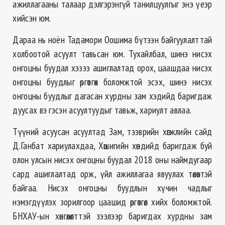
ажиллагааны талаар дэлгэрэнгүй танилцуулгыг энэ үеэр
хийсэн юм.
Дараа нь ноён Тадамори Оошима бүтээн байгуулалттай
холбоотой асуулт тавьсан юм. Тухайлбал, шинэ нисэх
онгоцны буудал хэзээ ашиглалтад орох, цаашдаа нисэх
онгоцны буудлыг өргөтгөх боломжтой эсэх, шинэ нисэх
онгоцны буудлыг дагасан хурдны зам хэдийд баригдаж
дуусах вэ гэсэн асуултуудыг тавьж, хариулт авлаа.
Түүний асуусан асуултад Зам, тээврийн хөгжлийн сайд
Д.Ганбат хариулахдаа, Хөшигийн хөндийд баригдаж буй
олон улсын нисэх онгоцны буудал 2018 оны наймдугаар
сард ашиглалтад орж, үйл ажиллагаа явуулах төлөвтэй
байгаа. Нисэх онгоцны буудлын хүчин чадлыг
нэмэгдүүлэх зорилгоор цаашид өргөтгөл хийх боломжтой.
БНХАУ-ын хөнгөлөлттэй зээлээр баригдах хурдны зам