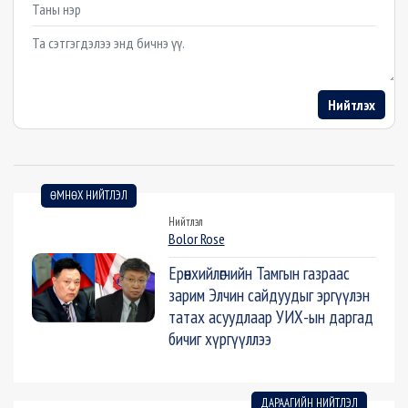
Example textarea
Нийтлэх
ӨМНӨХ НИЙТЛЭЛ
Нийтлэл
Bolor Rose
Ерөнхийлөгчийн Тамгын газраас
зарим Элчин сайдуудыг эргүүлэн
татах асуудлаар УИХ-ын даргад
бичиг хүргүүллээ
ДАРААГИЙН НИЙТЛЭЛ