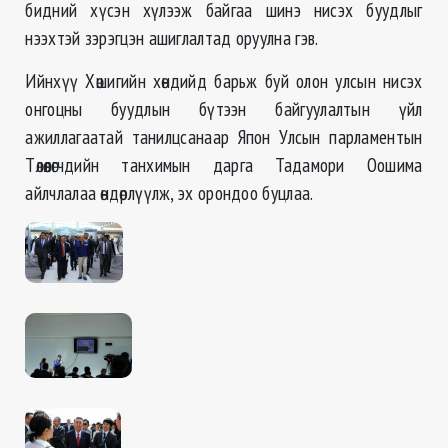
бидний хүсэн хүлээж байгаа шинэ нисэх буудлыг
нээхтэй зэрэгцэн ашиглалтад оруулна гэв.
Ийнхүү Хөшигийн хөндийд барьж буй олон улсын нисэх
онгоцны буудлын бүтээн байгуулалтын үйл
ажиллагаатай танилцсанаар Япон Улсын парламентын
Төлөөлөгчдийн танхимын дарга Тадамори Оошима
айлчлалаа өндөрлүүлж, эх орондоо буцлаа.