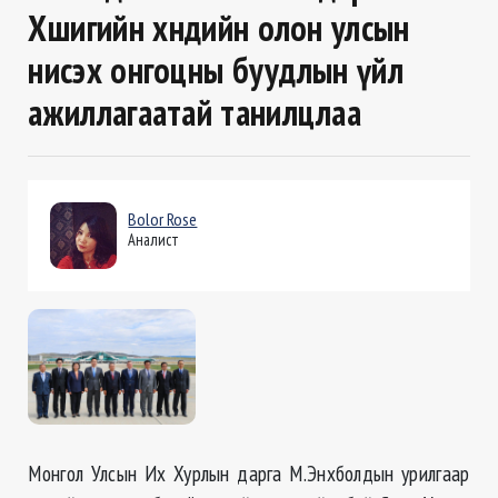
Хөшигийн хөндийн олон улсын
нисэх онгоцны буудлын үйл
ажиллагаатай танилцлаа
Bolor Rose
Аналист
Монгол Улсын Их Хурлын дарга М.Энхболдын урилгаар