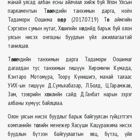
манай улсад албан ёсны айлчлал хийж буй Япон Улсын
парламентын Төлөөлөгчдийн танхимын дарга, ноён
Тадамори Оошима өнөөдөр (2017.07.19) Төв аймгийн
Сэргэлэн сумын нутаг, Хөшигийн хөндийд барьж буй олон
улсын нисэх онгоцны буудлын үйл ажиллагаатай
танилцав.
Төлөөлөгчдийн танхимын дарга Тадамори Оошимаг
дагалдан тус танхимын гишүүн Хиромичи Күмада,
Кэнтаро Мотомүра, Тоорү Күнишигэ, манай талаас
УИХ-ын гишүүн Д.Сумъяабазар, Л.Болд, Ц.Гарамжав,
Зам, тээврийн хөгжлийн сайд Д.Ганбат нарын зэрэг
албаны хүмүүс байлцлаа.
Олон улсын нисэх буудлыг барьж байгуулсан гүйцэтгэгч
компанийн төслийн менежер Яасүши Кацүражима нисэх
буудлын бүтээн байгуулалтын явц, бүтэц, үйл