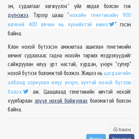
эм, судалгааг хөгжүүлэх” үйл явдал болсон гэж
дүгнэжээ
. Тэрээр цааш “
нохойн генетикийн 900
өвчний 400 өвчин нь хүнийхтэй ижил
" гэсэн
байна.
Клон нохой бүтээсэн амжилтаа ашиглан генетикийн
өвчинг судлахаас гадна нохойн төрөлх мэдрэлүүдийг
сайжруулан илүү урт настай, хурдан, үнэрч "супер"
нохой бүтээх боломжтой болжээ. Жишээ нь
цагдаагийн
албанд зориулан илүү үнэрч, хүчтэй нохой бүтээж
болох
аж. Цаашлаад генетикийн өвчтэй нохойг
хуулбарлан
эрүүл нохой бойжуулах
боломжтой болсон
байна.
Хэвлэх
Жиргэх
Хуваалцах