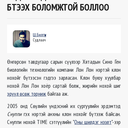
БҮТЭЭХ БОЛОМЖТОЙ БОЛЛОО
Ш.Билгүүн
Судлаач
Өнгөрсөн тавдугаар сарын сүүлээр Хятадын Сино Ген
биологийн технологийн компани Лон Лон нэртэй клон
нохойг бүтээсэн гэдгээ зарласан. Клон буюу хуулбар
нохой Лон Лон хоёр сартай болж, жирийн нохой шиг
эрүүл өсөж торниж
байгаа аж.
2005 онд Сөүлийн үндэсний их сургуулийн эрдэмтэд
Снуппи
гэх нэртэй анхны клон нохойг бүтээж байсан.
Снуппи нохой TIME сэтгүүлийн "
Оны шилдэг нээлт
"-ээр