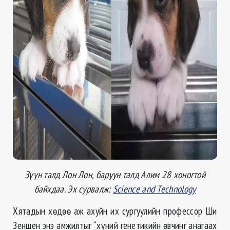
Зүүн талд Лон Лон, баруун талд Алим 28 хоногтой
байхдаа. Эх сурвалж:
Science and Technology
Хятадын хөдөө аж ахуйн их сургуулийн профессор Ши
Зеншен энэ амжилтыг “хүний генетикийн өвчинг анагаах