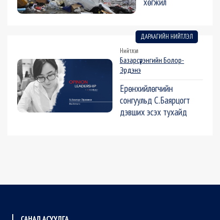
хөгжил
ДАРААГИЙН НИЙТЛЭЛ
Нийтлэл
Базарсүрэнгийн Болор-
Эрдэнэ
Ерөнхийлөгчийн
сонгуульд С.Баярцогт
дэвших эсэх тухайд
САНАЛ АСУУЛГА