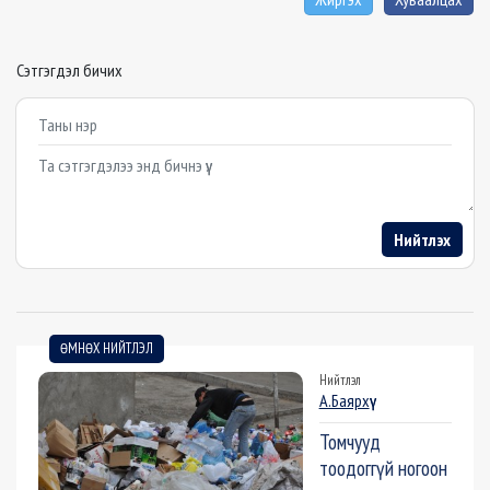
Сэтгэгдэл бичих
Example textarea
Нийтлэх
ӨМНӨХ НИЙТЛЭЛ
Нийтлэл
А.Баярхүү
Томчууд
тоодоггүй ногоон