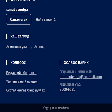
sanal asuulga
Санал өгөх
Нийт санал: 1
ХАШТАГУУД
шинжлэх ухаан
клон
ХОЛБООС
ХОЛБОО БАРИХ
РЕДАКЦЫН И-МЭИЛ ХАЯГ:
Редакцийн бодлого
bolorerdene_b@hotmail.com
Үйлчилгээний нөхцөл
РЕДАКЦЫН УТАС:
7000-6321
Сурталчилгаа байршуулах
Copyright © trends.mn