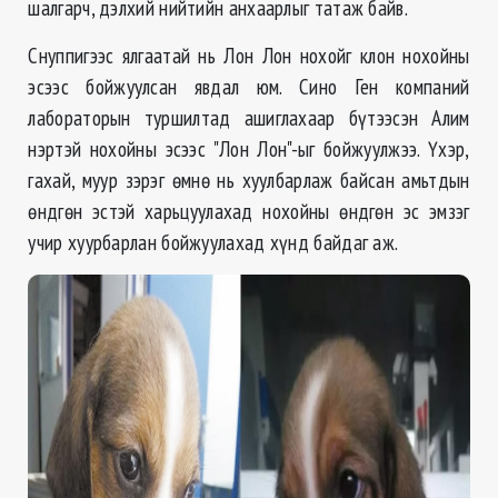
шалгарч, дэлхий нийтийн анхаарлыг татаж байв.
Снуппигээс ялгаатай нь Лон Лон нохойг клон нохойны
эсээс бойжуулсан явдал юм. Сино Ген компаний
лабораторын туршилтад ашиглахаар бүтээсэн Алим
нэртэй нохойны эсээс "Лон Лон"-ыг бойжуулжээ. Үхэр,
гахай, муур зэрэг өмнө нь хуулбарлаж байсан амьтдын
өндгөн эстэй харьцуулахад нохойны өндгөн эс эмзэг
учир хуурбарлан бойжуулахад хүнд байдаг аж.