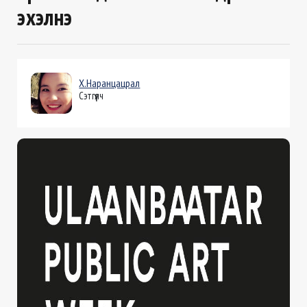
эхэлнэ
Х.Наранцацрал
Сэтгүүлч