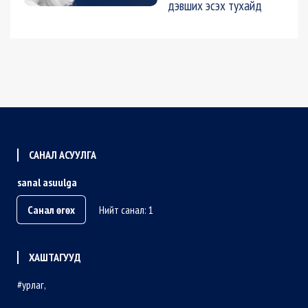
дэвших эсэх тухайд
САНАЛ АСУУЛГА
sanal asuulga
Санал өгөх
Нийт санал: 1
ХАШТАГУУД
урлаг