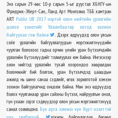
Энэ сарын 29-өөс 10-р сарын 5-ыг дуустал XБНГУ-ын
Фридрих-Эберт-Сан, Ланд Арт Монголиа ТББ хамтран
ART
Public UB 2017 нэртэй олон нийтийн урлагийн
долоо хоногийг Улаанбаатар хотод зохион
байгуулах гэж байна
. Дээрх өдрүүдэд олон улсын
соёл урлагийн байгууллагуудын мэргэжилтнүүдийн
чуулган болохоос гадна орчин үеийн уран бүтээлчдийн
урлагийн бүтээлүүдийг толилуулах юм байна. Ингэснээр
олон нийтэд урлагийн тухай хоорондоо хөөрөлдөх
бо
ломжийг бий болгож, уран бүтээлчдэд цаашдын
ажилд нь шинэ санаа сэдлийг, өгөх зорилготой хэмээн
зохион байгуулагчид онцолж байна. Мөн энэ өдрүүдэд
болох чуулганаар уран сайхны бүтээл, найруулгын онол,
гүн ухаан зэрэг сэдвүүдээр олон улсын мэргэжилтэнүүд
санал солилцоно.
Бүх арга хэмжээ хүн бүрт нээлттэй
үнэ төлбөргүй
зохион байгуулагдах бөгөөд