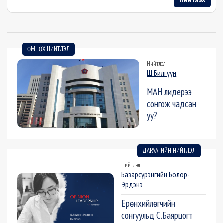
ӨМНӨХ НИЙТЛЭЛ
Нийтлэл
Ш.Билгүүн
МАН лидерээ
сонгож чадсан
уу?
ДАРААГИЙН НИЙТЛЭЛ
Нийтлэл
Базарсүрэнгийн Болор-
Эрдэнэ
Ерөнхийлөгчийн
сонгуульд С.Баярцогт