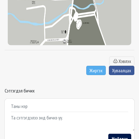
Хэвлэх
Жиргэх
Хуваалцах
Сэтгэгдэл бичих
Example textarea
Нийтлэх