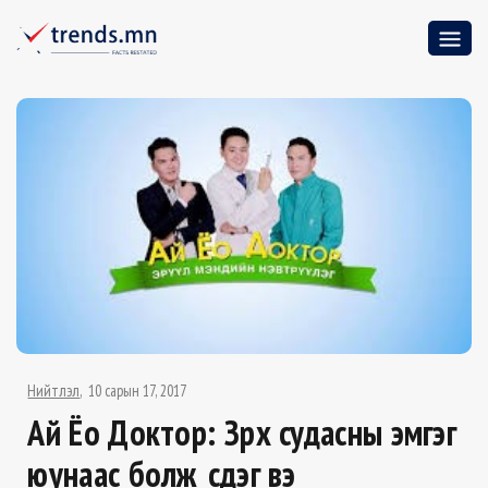
Нийтлэл
10 сарын 17, 2017
Ай Ёо Доктор: Зүрх судасны эмгэг
юунаас болж үүсдэг вэ