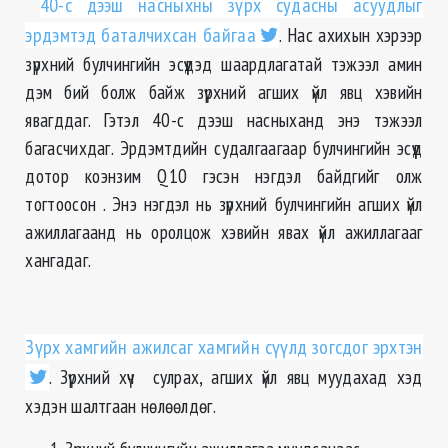
40-с дээш насныхны зүрх судасны асуудлыг
эрдэмтэд баталчихсан байгаа
. Нас ахихын хэрээр
зүрхний булчингийн эсүүдэд шаардлагатай тэжээл амин
дэм бий болж байж зүрхний агших үйл явц хэвийн
явагддаг. Гэтэл 40-с дээш насныханд энэ тэжээл
багасчихдаг. Эрдэмтдийн судалгаагаар булчингийн эсүүд
дотор коэнзим Q10 гэсэн нэгдэл байдгийг олж
тогтоосон . Энэ нэгдэл нь зүрхний булчингийн агших үйл
ажиллагаанд нь оролцож хэвийн явах үйл ажиллагааг
хангадаг.
Зүрх хамгийн ажилсаг хамгийн сүүлд зогсдог эрхтэн
. Зүрхний хүч сулрах, агших үйл явц муудахад хэд
хэдэн шалтгаан нөлөөлдөг.