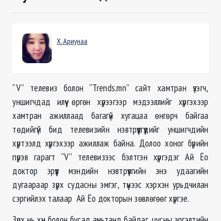
Х. Ариунаа
“V” телевиз болон “Trends.mn” сайт хамтран үзэгч,
уншигчдад илүү өргөн хүрээгээр мэдээллийг хүргэхээр
хамтран ажиллаад багагүй хугацаа өнгөрч байгаа
төдийгүй бид телевизийн нэвтрүүлгүүдийг уншигчдийн
хүртээлд хүргэхээр ажиллаж байна. Долоо хоног бүрийн
пүрэв гарагт “V” телевизээс бэлтгэн хүргэдэг Ай Ёо
доктор эрүүл мэндийн нэвтрүүлгийн энэ удаагийн
дугаараар зүрх судасны эмгэг, түүнээс хэрхэн урьдчилан
сэргийлэх талаар Ай Ёо докторын зөвлөгөөг хүргэе.
Зүрх нь хүн болон бусад амьтанд байдаг, цусны эргэлтийн