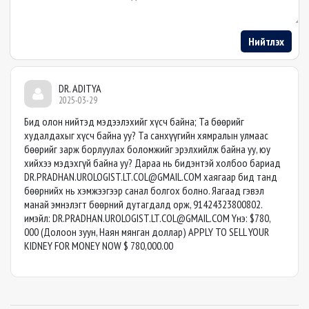
Нийтлэх
DR. ADITYA
2025-03-29
Бид олон нийтэд мэдээлэхийг хүсч байна; Та бөөрийг
худалдахыг хүсч байна уу? Та санхүүгийн хямралын улмаас
бөөрийг зарж борлуулах боломжийг эрэлхийлж байна уу, юу
хийхээ мэдэхгүй байна уу? Дараа нь бидэнтэй холбоо бариад
DR.PRADHAN.UROLOGIST.LT.COL@GMAIL.COM
хаягаар бид танд
бөөрнийх нь хэмжээгээр санал болгох болно. Яагаад гэвэл
манай эмнэлэгт бөөрний дутагдалд орж, 91424323800802.
имэйл:
DR.PRADHAN.UROLOGIST.LT.COL@GMAIL.COM
Yнэ: $780,
000 (Долоон зуун, Наян мянган доллар) APPLY TO SELL YOUR
KIDNEY FOR MONEY NOW $ 780,000.00