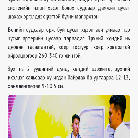
системийн нэгэн хэсэг болох судсаар дамжин цусыг
шахаж эргэлдүүлэх үүрэгтэй булчинлаг эрхтэн.
Венийн судсаар орж буй цусыг хүлээн авч улмаар тэр
цусыг артерийн цусаар тараадаг. Зүрхний хөндий нь
дөрвөн тасалгаатай, хоёр тосгуур, хоёр ховдолтой
ойролцоогоор 260-340 гр жинтэй.
Зүрх нь 2 уушигний дунд, хөндий цээжинд, зүрхний
үнхэлцэг хальсаар хучигдан байрлах ба уртаараа 12-13,
хөндлөнгөөрөө 9-10,5 см.