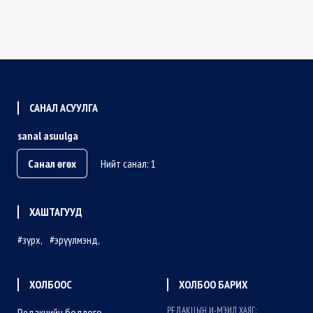
САНАЛ АСУУЛГА
sanal asuulga
Санал өгөх
Нийт санал: 1
ХАШТАГУУД
зүрх
эрүүлмэнд
ХОЛБООС
ХОЛБОО БАРИХ
РЕДАКЦЫН И-МЭИЛ ХАЯГ:
Редакцийн бодлого