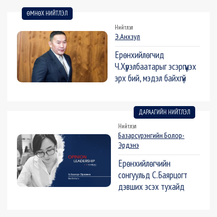
ӨМНӨХ НИЙТЛЭЛ
Нийтлэл
Э.Анхзул
Ерөнхийлөгчид
Ч.Хүрэлбаатарыг эсэргүүцэх
эрх бий, мэдэл байхгүй
ДАРААГИЙН НИЙТЛЭЛ
Нийтлэл
Базарсүрэнгийн Болор-
Эрдэнэ
Ерөнхийлөгчийн
сонгуульд С.Баярцогт
дэвших эсэх тухайд