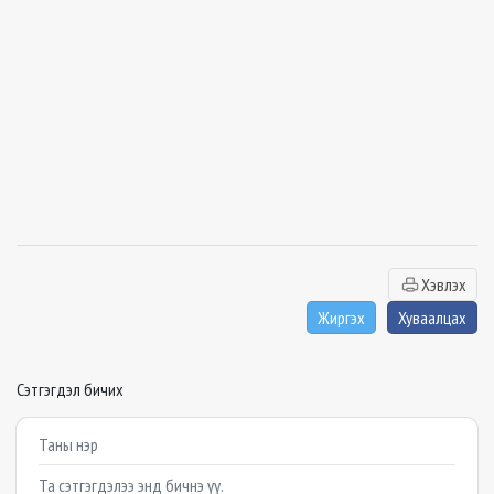
Хэвлэх
Жиргэх
Хуваалцах
Сэтгэгдэл бичих
Example textarea