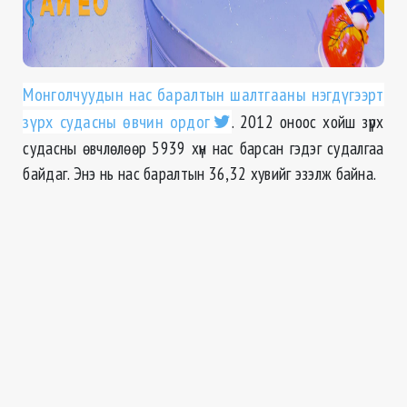
Монголчуудын нас баралтын шалтгааны нэгдүгээрт
зүрх судасны өвчин ордог
. 2012 оноос хойш зүрх
судасны өвчлөлөөр 5939 хүн нас барсан гэдэг судалгаа
байдаг. Энэ нь нас баралтын 36,32 хувийг эзэлж байна.