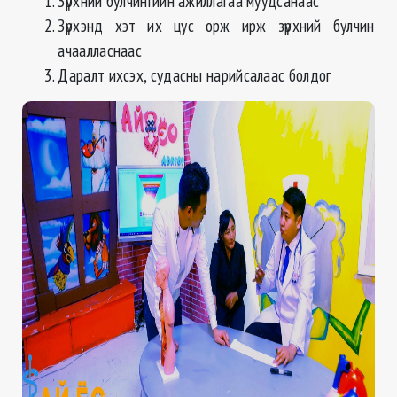
Зүрхний булчингийн ажиллагаа муудсанаас
Зүрхэнд хэт их цус орж ирж зүрхний булчин
ачаалласнаас
Даралт ихсэх, судасны нарийсалаас болдог