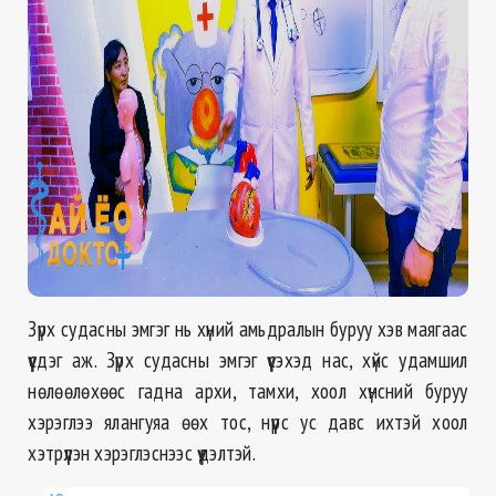
Зүрх судасны эмгэг нь хүний амьдралын буруу хэв маягаас
үүсдэг аж. Зүрх судасны эмгэг үүсэхэд нас, хүйс удамшил
нөлөөлөхөөс гадна архи, тамхи, хоол хүнсний буруу
хэрэглээ ялангуяа өөх тос, нүүрс ус давс ихтэй хоол
хэтрүүлэн хэрэглэснээс үүдэлтэй.