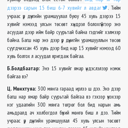
дээрээ сарын 15 биш 6-7 хувийг л авдаг
. Тийм
учраас үр дүнгийн урамшуулал буюу 45 хувь дээрээ 15
хувийг нэмээд улсын төсөвт хүндрэл болохгүйгээр энэ
асуудал дээр ийм байр суурьтай байна гэдгийг хэлмээр
байна. Багш нар энэ дээр үр дүнигйн урамшууллын төсөв
суугдчихсан 45 хувь дээр бид нар 15 хувийг нэмээд 60
хувь болгох л асуудал яригдаж байгаа.
Б.Болдбаатар:
Энэ 15 хувийг ямар үндэслэлээр нэмж
байгаа вэ?
Ц. Мөнхтуяа
:
300 мянга гараад ирлээ ш дээ. Энэ дээр
багш нар ямар байр суурьтай байгаа вэ гэхээр үнэхээр
нэг удаагийн 300 мянга төгрөг бол бид нарын амь
амьдралд ач холбогдол бүхий мөнгө биш л дээ. Тийм
учраас үр дүнгийн урамшуулал 45 хувь улсын төсөвт