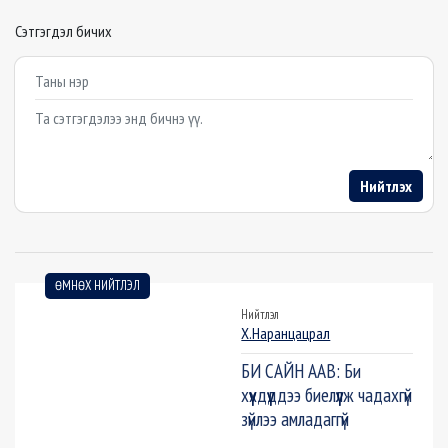
Сэтгэгдэл бичих
Example textarea
Нийтлэх
ӨМНӨХ НИЙТЛЭЛ
Нийтлэл
Х.Наранцацрал
БИ САЙН ААВ: Би
хүүхдүүддээ биелүүлж чадахгүй
зүйлээ амладаггүй