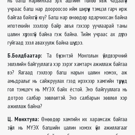
нь багш нарийнхаа эрх ашгийн төлөө явж чадаагүй
учраас багш нар доороосоо ийм ширүүн тэмцэл гарч ирж
байгаа байхгүй юу? Багш нар өнөөдөр ядарчихсан байна
ипотекийн зээлээр байр авъя гэхээр уучлаарай таны
цалин хүрэхгүй байна гэж байна. Тийм учраас ах дүүгээ
гуйгаад зээл авахуулж байна шүү дээ.
Б.Болдбаатар:
Та бүхэнтэй Монголын үйлдвэрчний
эвлэлийн байгууллага хэр зэрэг хамтарч ажиллаж байгаа
вэ? Яагаад гэхлээр багш нарын цалин нэмэх, аж
амьдралыг нь сайжруулах гээд ирэхээр хамгийн түрүүнд
гол тэмцэгч нь МҮЭХ байх ёстой. Энэ байгууллага нь
дотроо салбар зөвлөлтэй. Энэ салбарын зөвлөл хэр
ажиллаж байна?
Ц. Мөнхтуяа
:
Өнөөдөр хамгийн их харамсаж байгаа
зүйл нь МҮЭХ багшийн цалин нэмэх үйл ажиллагааг