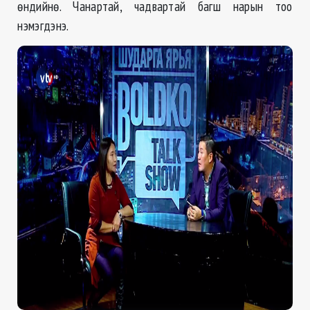
өндийнө. Чанартай, чадвартай багш нарын тоо
нэмэгдэнэ.