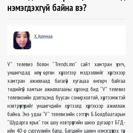
нэмэгдэхгүй байна вэ?
Х. Ариунаа
V” телевиз болон “Trends.mn” сайт хамтран үзэгч,
уншигчдад илүү өргөн хүрээгээр мэдээллийг хүргэхээр
хамтран ажиллаад багагүй хугацаа өнгөрч байгаа
төдийгүй хамтын ажиллагааны хүрээнд бид “V” телевиз
телевизийн дэлгэцэнд буусан сонирхолтой, хүртээмжтэй
нэвтрүүлгүүдийг уншигчдийн хүртээлд хүргэхээр ажиллаж
байна. Энэ удаа “V” телевизийн сэтгүүлч Б.Болдбаатарын
“Шударга ярья” ток шоу нэвтрүүлгийн шинэ дугаарт БГД-
ийн 40-р сургуулийн багш, Багшийн цалин нэмэгдүүлэх түр