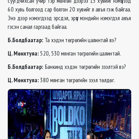
суугдчихсан учир тэр мөнгөн дээрээ 15 хувийг нэмүүлээд
60 хувь болгоод сар болгон 20 хувийг л авъя гэж байгаа.
Энэ дээр нэмэгдээд эрсдэл, эрүүл мэндийн нэмэгдэл авъя
гэсэн санал гаргаад байгаа.
Б.Болдбаатар:
Та хэдэн төгрөгийн цалинтай вэ?
Ц. Мөнхтуяа
:
520, 530 мянган төгрөгийн цалинтай.
Б.Болдбаатар:
Банкинд хэдэн төгрөгийн зээлтэй вэ?
Ц. Мөнхтуяа
:
380 мянган төгрөгийн зээл төлдөг.