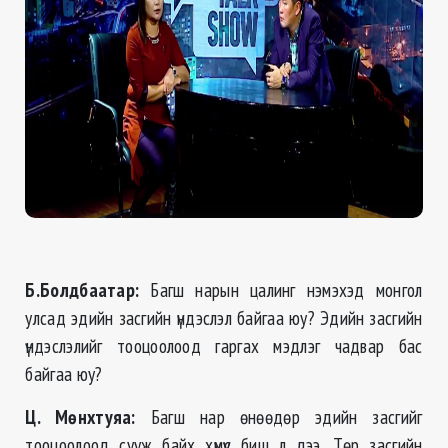
Б.Болдбаатар:
Багш нарын цалинг нэмэхэд монгол
улсад эдийн засгийн үндэслэл байгаа юу? Эдийн засгийн
үндэслэлийг тооцоолоод гаргах мэдлэг чадвар бас
байгаа юу?
Ц. Мөнхтуяа
:
Багш нар өнөөдөр эдийн засгийг
тооцоолоод сууж байх хүмүүс биш л дээ. Төр засгийн