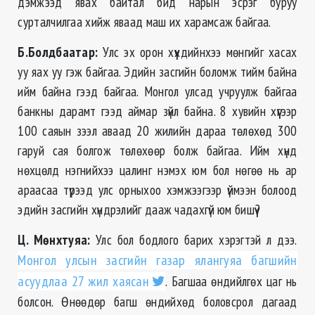
дэмжээд явах байтал бид нарын эсрэг буруу
сурталчилгаа хийж яваад маш их харамсаж байгаа.
Б.Болдбаатар:
Улс эх орон хүүхдийнхээ мөнгийг хасах
уу яах уу гэж байгаа. Эдийн засгийн боломж тийм байна
ийм байна гээд байгаа. Монгол улсад учруулж байгаа
банкны дарамт гээд аймар зүйл байна. 8 хувийн хүүгээр
100 саяын зээл аваад 20 жилийн дараа төлөхөд 300
гаруй сая болгож төлөхөөр болж байгаа. Ийм хүнд
нөхцөлд нэгнийхээ цалинг нэмэх юм бол нөгөө нь ар
араасаа түрээд улс орныхоо хэмжээгээр үймээн болоод
эдийн засгийн хүндрэлийг дааж чадахгүй юм бишүү?
Ц. Мөнхтуяа
:
Улс бол бодлого барих хэрэгтэй л дээ.
Монгол улсын засгийн газар ялангуяа багшийн
асуудлаа 27 жил хаясан
. Багшаа өндийлгөх цаг нь
болсон. Өнөөдөр багш өндийхөд боловсрол дагаад