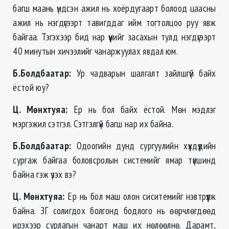
багш маань үндсэн ажил нь хоёрдугаарт болоод цаасны
ажил нь нэгдүгээрт тавигддаг ийм тогтолцоо руу явж
байгаа. Тэгэхээр бид нар үүнийг засахын тулд нэгдүгээрт
40 минутын хичээлийг чанаржуулах явдал юм.
Б.Болдбаатар:
Ур чадварын шалгалт зайлшгүй байх
ёстой юу?
Ц. Мөнхтуяа
:
Ер нь бол байх ёстой. Мөн мэдлэг
мэргэжил сэтгэл. Сэтгэлгүй багш нар их байна.
Б.Болдбаатар:
Одоогийн дунд сургуулийн хүүхдүүдийн
сургаж байгаа боловсролын системийг ямар түвшинд
байна гэж үзэх вэ?
Ц. Мөнхтуяа
:
Ер нь бол маш олон сиситемийг нэвтрүүлж
байна. ЗГ солигдох болгонд бодлого нь өөрчлөгдөөд
ирэхээр сурлагын чанарт маш их нөлөөлнө. Дарамт,