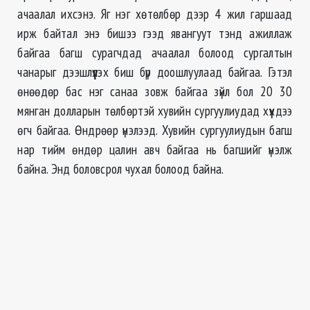
ачаалал ихсэнэ. Яг нэг хөтөлбөр дээр 4 жил гаршаад
ирж байтал энэ бишээ гээд явангуут тэнд ажиллаж
байгаа багш сурагчдад ачаалал болоод сургалтын
чанарыг дээшлүүлэх биш бүр доошлуулаад байгаа. Гэтэл
өнөөдөр бас нэг санаа зовж байгаа зүйл бол 20 30
мянган долларын төлбөртэй хувийн сургуулиудад хүүхдээ
өгч байгаа. Өндрөөр үнэлээд. Хувийн сургуулиудын багш
нар тийм өндөр цалин авч байгаа нь багшийг үнэлж
байна. Энд боловсрол чухал болоод байна.