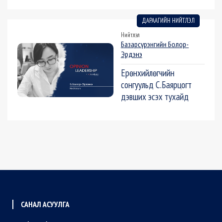
ДАРААГИЙН НИЙТЛЭЛ
Нийтлэл
Базарсүрэнгийн Болор-
Эрдэнэ
Ерөнхийлөгчийн
сонгуульд С.Баярцогт
дэвших эсэх тухайд
САНАЛ АСУУЛГА