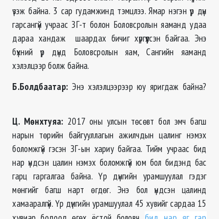
үзэж байна. 3 сар гудамжинд тэмцлээ. Ямар нэгэн үр дүн
гарсангүй учраас ЗГ-т болон Боловсролын яаманд удаа
дараа хандаж шаардах бичиг хүргүүлсэн байгаа. Энэ
бүхний үр дүнд Боловсролын яам, Сангийн яаманд
хэлэлцээр болж байна.
Б.Болдбаатар:
Энэ хэлэлцээрээр юу яригдаж байна?
Ц. Мөнхтуяа
:
2017 оны улсын төсөвт бол эмч багш
нарын төрийн байгууллагын ажилчдын цалинг нэмэх
боломжгүй гэсэн ЗГ-ын хариу байгаа. Тийм учраас бид
нар үндсэн цалин нэмэх боломжгүй юм бол бидэнд бас
гарц гаргалгаа байна. Үр дүнгийн урамшуулал гэдэг
мөнгийг багш нарт өгдөг. Энэ бол үндсэн цалинд
хамааралгүй. Үр дүнгийн урамшуулал 45 хувийг сардаа 15
хувиар бодоод өгөх ёстой боловч
бид нар яг гар