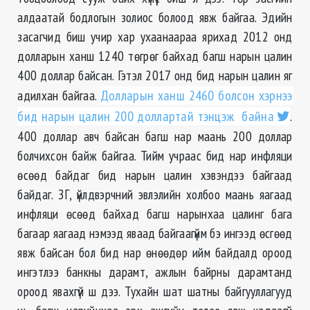
алдаатай бодлогын золиос болоод явж байгаа. Эдийн
засагчид биш учир хар ухаанаараа ярихад 2012 онд
долларын ханш 1240 төгрөг байхад багш нарын цалин
400 доллар байсан. Гэтэл 2017 онд бид нарын цалин яг
адилхан байгаа.
Долларын ханш 2460 болсон хэрнээ
бид нарын цалин 200 доллартай тэнцэж байна
.
400 доллар авч байсан багш нар маань 200 доллар
болчихсон байж байгаа. Тийм учраас бид нар инфляци
өсөөд байдаг бид нарын цалин хэвэндээ байгаад
байдаг. ЗГ, үйлдвэрчний эвлэлийн холбоо маань яагаад
инфляци өсөөд байхад багш нарынхаа цалинг бага
багаар яагаад нэмээд яваад байгаагүйм бэ ингээд өсгөөд
явж байсан бол бид нар өнөөдөр ийм байдалд ороод
ингэтлээ банкны дарамт, ажлын байрны дарамтанд
ороод явахгүй ш дээ. Тухайн шат шатны байгууллагууд