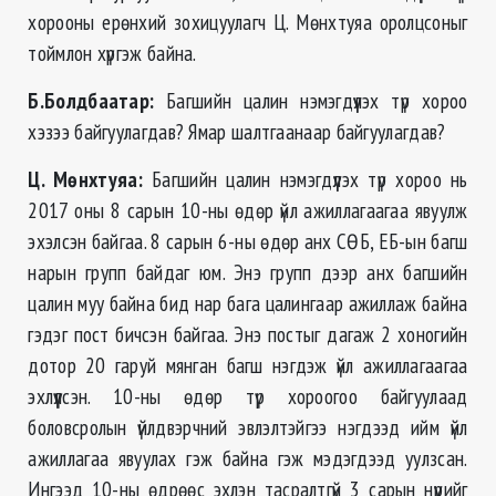
хорооны ерөнхий зохицуулагч Ц. Мөнхтуяа оролцсоныг
тоймлон хүргэж байна.
Б.Болдбаатар:
Багшийн цалин нэмэгдүүлэх түр хороо
хэзээ байгуулагдав? Ямар шалтгаанаар байгуулагдав?
Ц. Мөнхтуяа
:
Багшийн цалин нэмэгдүүлэх түр хороо нь
2017 оны 8 сарын 10-ны өдөр үйл ажиллагаагаа явуулж
эхэлсэн байгаа. 8 сарын 6-ны өдөр анх СӨБ, ЕБ-ын багш
нарын групп байдаг юм. Энэ групп дээр анх багшийн
цалин муу байна бид нар бага цалингаар ажиллаж байна
гэдэг пост бичсэн байгаа. Энэ постыг дагаж 2 хоногийн
дотор 20 гаруй мянган багш нэгдэж үйл ажиллагаагаа
эхлүүлсэн. 10-ны өдөр түр хороогоо байгуулаад
боловсролын үйлдвэрчний эвлэлтэйгээ нэгдээд ийм үйл
ажиллагаа явуулах гэж байна гэж мэдэгдээд уулзсан.
Ингээд 10-ны өдрөөс эхлэн тасралтгүй 3 сарын нүүрийг