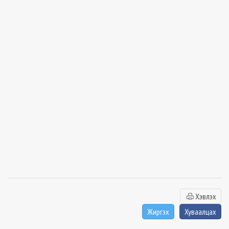
Хэвлэх
Жиргэх
Хуваалцах