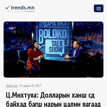
Нийтлэл
11 сарын 03, 2017
Ц.Мөнхтуяа: Долларын ханш өсөөд
байхад багш нарын цалин яагаад