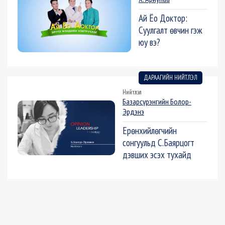
Ай Ёо Доктор:
Суулгалт өвчин гэж
юу вэ?
ДАРААГИЙН НИЙТЛЭЛ
Нийтлэл
Базарсүрэнгийн Болор-
Эрдэнэ
Ерөнхийлөгчийн
сонгуульд С.Баярцогт
дэвших эсэх тухайд