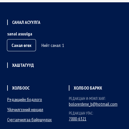
САНАЛ АСУУЛГА
sanal asuulga
Санал өгөх
Нийт санал: 1
ХАШТАГУУД
ХОЛБООС
ХОЛБОО БАРИХ
РЕДАКЦЫН И-МЭИЛ ХАЯГ:
Редакцийн бодлого
bolorerdene_b@hotmail.com
Үйлчилгээний нөхцөл
РЕДАКЦЫН УТАС:
7000-6321
Сурталчилгаа байршуулах