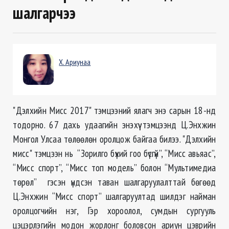
шалгарчээ
Х. Ариунаа
"Дэлхийн Мисс 2017" тэмцээний ялагч энэ сарын 18-нд
тодорно. 67 дахь удаагийн энэхүү тэмцээнд Ц.Энхжин
Монгол Улсаа төлөөлөн оролцож байгаа билээ. "Дэлхийн
мисс" тэмцээн нь “Зорилго бүхий гоо бүсгүй”, “Мисс авьяас”,
“Мисс спорт”, “Мисс топ модель” болон “Мультимедиа
төрөл” гэсэн үндсэн таван шалгаруулалттай бөгөөд
Ц.Энхжин “Мисс спорт” шалгаруултад шилдэг найман
оролцогчийн нэг, Гэр хороолол, сумдын сургууль
цэцэрлэгийн модон жорлонг боловсон ариун цэврийн