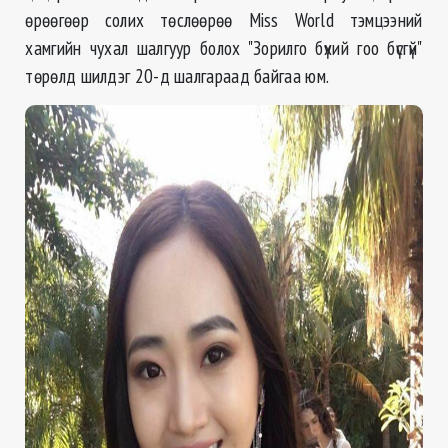
өрөөгөөр солих төслөөрөө Miss World тэмцээний
хамгийн чухал шалгуур болох "Зорилго бүхий гоо бүсгүй"
төрөлд шилдэг 20-д шалгараад байгаа юм.