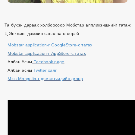
Та бүхэн дараах холбоосоор Мобстар аппликэишнийг татаж
Ц.Энхжинг дэмжин саналаа өгөөрэй.
Mobstar application-г GoogleStore-с татах
Mobstar application-г AppStore-с татах
Aлбан ёсны
Facebook page
Албан ёсны
Twitter хаяг
Miss Mongolia-г дэмжигчидийн group
: