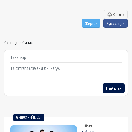
Хэвлэх
Жиргэх
Хуваалцах
Сэтгэгдэл бичих
Example textarea
Нийтлэх
ӨМНӨХ НИЙТЛЭЛ
Нийтлэл
Х. Ариунаа