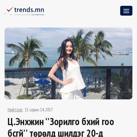
Нийтлэл
11 сарын 14, 2017
Ц.Энхжин ''Зорилго бүхий гоо
бүсгүй'' төрөлд шилдэг 20-д