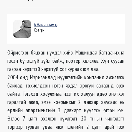
Б.Наминчимэд
Сэтгүүлч
Ойрмогхон бяцхан нүүдэл хийв. Машиндаа багтаачихна
гэсэн бүтэшгүй зүйл байж, портер хөлслөв. Хүн суусан
газраа хэрэгтэй хэрэггүй хог хураах юм даа.
2004 онд Мэриландад нүүлгэлтийн компанид ажиллаж
байхад тохиолдсон нэгэн явдал эрхгүй санаанд орж
байна. Тэгэхэд хоёулхнаа нээг их халуун өдөр энэтхэг
гаралтай өвөө, эмээ хоёрынхыг 2 давхар хаусаас нь
ердийн апартментийн 3 давхарт нүүлгэж өгсөн юм.
Өглөө 7 цагт эхэлсэн нүүлгэлт 20 тн-ын чингэлэгт
тэргээр гурван удаа явж, шөнийн 2 цагт арай гэж