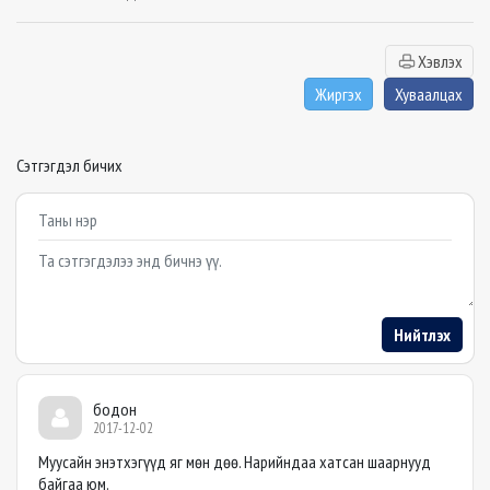
Хэвлэх
Жиргэх
Хуваалцах
Сэтгэгдэл бичих
Example textarea
Нийтлэх
бодон
2017-12-02
Муусайн энэтхэгүүд яг мөн дөө. Нарийндаа хатсан шаарнууд
байгаа юм.