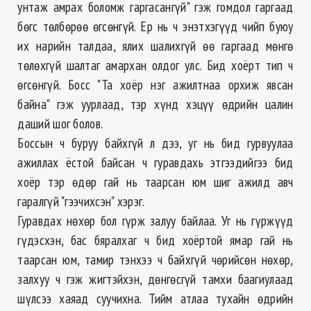
унтаж амрах боломж гаргасангүй" гэж гомдол гаргаад
бөгс төлбөрөө өгсөнгүй. Ер нь ч энэтхэгүүд чийп буюу
их нарийн талдаа, ялих шалихгүй өө гаргаад мөнгө
төлөхгүй шалтаг амархан олдог улс. Бид хоёрт тип ч
өгсөнгүй. Босс "Та хоёр нэг ажилтнаа орхиж явсан
байна" гэж уурлаад, тэр хүнд хэцүү өдрийн цалин
даший шог болов.
Боссын ч буруу байхгүй л дээ, уг нь бид гурвуулаа
ажиллах ёстой байсан ч гуравдахь этгээдийгээ бид
хоёр тэр өдөр гай нь таарсан юм шиг ажилд авч
гаралгүй "гээчихсэн" хэрэг.
Гуравдах нөхөр бол гүрж залуу байлаа. Уг нь гүржүүд
гүдэсхэн, бас бяралхаг ч бид хоёртой ямар гай нь
таарсан юм, тамир тэнхээ ч байхгүй чөрийсөн нөхөр,
залхуу ч гэж жигтэйхэн, дөнгөсгүй тамхи баагиулаад
шүлсээ хаяад суучихна. Тийм атлаа тухайн өдрийн