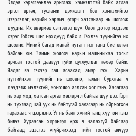
Элдэв хэрэглээндээ ариглаж, хэмнэлттэй байх атлаа
эргэл өргөл, тусламж дэмжлэгт бол хэмнэхийгээ
цээрлэдэг, нарийн харамч, өгөрч хатсанаар нь шоглож
дуудна. Их өвөрмөц сэтгэлгээ шүү. Олон дотор мэдээж
хэрэг Гобсек шиг нөхдүүд байх л. Гэхдээ түүнийгээ их
шоолно. Миний багад манай нутагт нэг ганц бие өвгөн
байсан юм. Замын жолооч нарын машиныхаа тосыг
арчсан тостой даавууг гуйж цуглуулдаг нөхөр байж.
Яадаг вэ гэхээр гал асаахад амар гэж... Харин
нутгийнхэн түүнийг нь шоолно, галын бурхнаа ч
дээдэлж мэдэхгүй, монголоо алдсан хог гэнэ. Хаяагаар
нь хар мод, хатсан аргал хөглөрч л байгаа шүү дээ. Гэрт
нь тухлаад цай уух нь байтугай хаяагаар нь ойрмогхон
гарахаас ч цээрлэнэ. Уг нь баян хүний ганц хүү юм гэнэ
билээ. Хураасан хөрөнгөө үрж ч чадахгүй байсаар
байгаад эцэстээ үгүйрчихээд тийн тостой алчуур