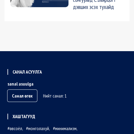
дэвших эсэх тухайд
САНАЛ АСУУЛГА
sanal asuulga
Санал өгөх
Нийт санал: 1
ХАШТАГУУД
өвсоёл
монголахуй
минимализм