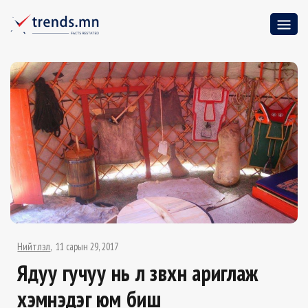
Нийтлэл
11 сарын 29, 2017
Ядуу гучуу нь л зөвхөн ариглаж
хэмнэдэг юм биш