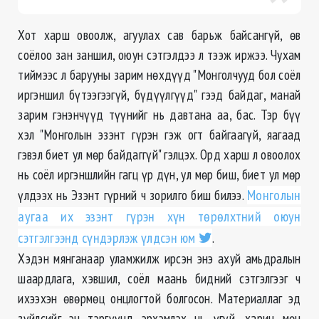
Хот харш овоолж, агуулах сав барьж байсангүй, өв
соёлоо зан заншил, оюун сэтгэлдээ л тээж иржээ. Чухам
тиймээс л барууны зарим нөхдүүд "Монголчууд бол соёл
иргэншил бүтээгээгүй, бүдүүлгүүд" гээд байдаг, манай
зарим гэнэнчүүд түүнийг нь давтана аа, бас. Тэр бүү
хэл "Монголын эзэнт гүрэн гэж огт байгаагүй, яагаад
гэвэл биет ул мөр байдаггүй" гэлцэх. Орд харш л овоолох
нь соёл иргэншлийн гагц үр дүн, ул мөр биш, биет ул мөр
үлдээх нь Эзэнт гүрний ч зорилго биш билээ.
Монголын
аугаа их эзэнт гүрэн хүн төрөлхтний оюун
сэтгэлгээнд сүндэрлэж үлдсэн юм
.
Хэдэн мянганаар уламжилж ирсэн энэ ахуй амьдралын
шаардлага, хэвшил, соёл маань бидний сэтгэлгээг ч
ихээхэн өвөрмөц онцлогтой болгосон. Материаллаг эд
зүйлсийг эн тэргүүнд эрхэмлэх нь үгүй, харин мөн