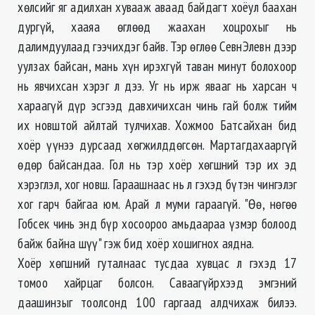
хөлсийг яг адилхан хувааж аваад байдагт хоёул баахан
дургүй, хааяа өглөөд жаахан хоцрохыг нь
далимдуулаад гээчихдэг байв. Тэр өглөө СевнЭлевн дээр
уулзах байсан, мань хүн ирэхгүй таван минут болохоор
нь явчихсан хэрэг л дээ. Уг нь ирж явааг нь харсан ч
хараагүй дүр эсгээд давхичихсан чинь гай болж тийм
их новштой айлтай тулчихав. Хожмоо Батсайхан бид
хоёр үүнээ дурсаад хөгжилддөгсөн. Мартагдахааргүй
өдөр байсандаа. Гол нь тэр хоёр хөгшний тэр их эд
хэрэглэл, хог новш. Гараашнаас нь л гэхэд бүтэн чингэлэг
хог гарч байгаа юм. Арай л муми гараагүй. "Өө, нөгөө
Гобсек чинь энд бүр хосоороо амьдаараа үзмэр болоод
байж байна шүү" гэж бид хоёр хошигнох аядна.
Хоёр хөгшний гуталнаас тусдаа хувцас л гэхэд 17
томоо хайрцаг болсон. Саваагүйрхээд эмгэний
даашинзыг тоолсонд 100 гаргаад алдчихаж билээ.