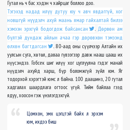
Гутал нь ч бас хэдэн ч хайрцаг боллоо доо.
Тэгэхэд надад илүү дутуу юу ч авч явдаггүй, хог
новшгүй нүүдэлч ахуй маань ямар гайхалтай билээ
хэмээн эрхгүй бодогдож байсансан
.
Дөрвөн ам
бүлтэй дундаж айлын ачаа гэр дөрөвхөн тэмээнд
өлхөн багтдагсан
. 80-аад оны сүүлчээр Алтайн их
уулсын суга, хөтөл, даваа гүвээгээр давж нааш цааш их
нүүсэндээ. Гобсек шиг илүү хог цуглуулна гэдэг манай
нүүдэлч ахуйд харш, бүр боломжгүй зүйл юм. Яг
тодорхой хэрэгтэй юмс л байна. 100 даашинз, 20 гутал
хадгалах шаардлага огтоос үгүй. Тийм байлаа гээд
ядуу, хоосон гэж үнэлэгдэхгүй.
Цомхон, эмх цэгцтэй байх л эрхэм
юм, ихдээ биш