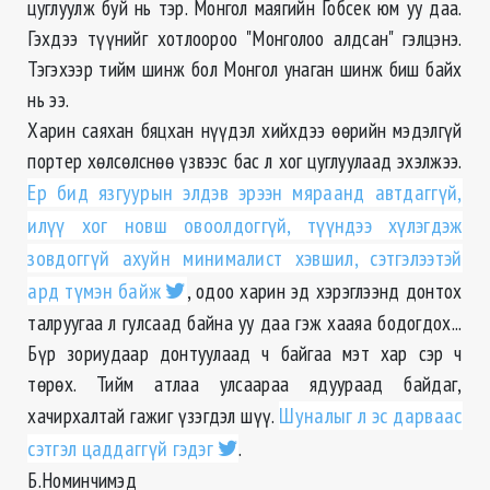
цуглуулж буй нь тэр. Монгол маягийн Гобсек юм уу даа.
Гэхдээ түүнийг хотлоороо "Монголоо алдсан" гэлцэнэ.
Тэгэхээр тийм шинж бол Монгол унаган шинж биш байх
нь ээ.
Харин саяхан бяцхан нүүдэл хийхдээ өөрийн мэдэлгүй
портер хөлсөлснөө үзвээс бас л хог цуглуулаад эхэлжээ.
Ер бид язгуурын элдэв эрээн мяраанд автдаггүй,
илүү хог новш овоолдоггүй, түүндээ хүлэгдэж
зовдоггүй ахуйн минималист хэвшил, сэтгэлээтэй
ард түмэн байж
, одоо харин эд хэрэглээнд донтох
талруугаа л гулсаад байна уу даа гэж хааяа бодогдох...
Бүр зориудаар донтуулаад ч байгаа мэт хар сэр ч
төрөх. Тийм атлаа улсаараа ядуураад байдаг,
хачирхалтай гажиг үзэгдэл шүү.
Шуналыг л эс дарваас
сэтгэл цаддаггүй гэдэг
.
Б.Номинчимэд