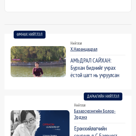
ӨМНӨХ НИЙТЛЭЛ
Нийтлэл
Х.Наранцацрал
АМЬДРАЛ САЙХАН:
Бурхан биднийг учрах
ёстой цагт нь учруулсан
ДАРААГИЙН НИЙТЛЭЛ
Нийтлэл
Базарсүрэнгийн Болор-
Эрдэнэ
Ерөнхийлөгчийн
сонгуульд С.Баярцогт