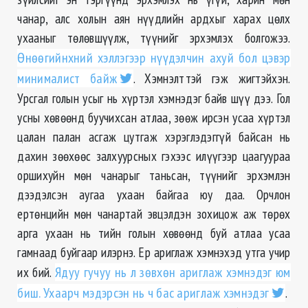
чанар, алс холын аян нүүдлийн ардхыг харах цөлх
ухааныг төлөвшүүлж, түүнийг эрхэмлэх болгожээ.
Өнөөгийнхний хэллэгээр нүүдэлчин ахуй бол цэвэр
минималист байж
. Хэмнэлттэй гэж жигтэйхэн.
Урсгал голын усыг нь хүртэл хэмнэдэг байв шүү дээ. Гол
усны хөвөөнд буучихсан атлаа, зөөж ирсэн усаа хүртэл
цалан палан асгаж цутгаж хэрэглэдэггүй байсан нь
дахин зөөхөөс залхуурсных гэхээс илүүгээр цаагуураа
оршихуйн мөн чанарыг таньсан, түүнийг эрхэмлэн
дээдэлсэн аугаа ухаан байгаа юу даа. Орчлон
ертөнцийн мөн чанартай эвцэлдэн зохицож аж төрөх
арга ухаан нь тийн голын хөвөөнд буй атлаа усаа
гамнаад буйгаар илэрнэ. Ер ариглаж хэмнэхэд утга учир
их бий.
Ядуу гучуу нь л зөвхөн ариглаж хэмнэдэг юм
биш. Ухаарч мэдэрсэн нь ч бас ариглаж хэмнэдэг
.