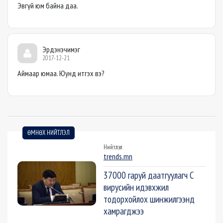
Эвгүй юм байна даа.
Эрдэнэчимэг
2017-12-21
Аймаар юмаа. Юунд итгэх вэ?
ӨМНӨХ НИЙТЛЭЛ
Нийтлэл
trends.mn
37000 гаруй даатгуулагч С
вирусийн идэвхжил
тодорхойлох шинжилгээнд
хамрагджээ