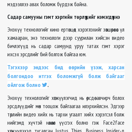
мэдээллээ авах боломж бүрдэж байна.
Садар самууны гэмт хэргийн төрлүүдийг нэмэгдүүлнэ
Энэхүү технологийг кино ертөнцөд хэрэглэхийг зөвшөөрөхөөс үл
хамааран, энэ технологи дээр суурилан хийсэн видео
бичлэгүүд нь садар самуунд уруу татах гэмт хэрэг
ихсэх эрсдлийг бий болгож байгаа юм.
Тэгэхээр эндээс бид өөрийн үзэж, харсан
болгондоо итгэх боломжгүй болж байгааг
ойлгож болно
.
Энэхүү технологийг хөгжүүлэгчид нь өөрсдөө авчирч болох
эрсдлүүдийг мөн тооцож байгаагаа илэрхийлсэн. Эдгээр
төрлийн видео хийх нь тархи угаалт хийх хэрэгсэл болж
нийгэмд хүчтэй нөлөөлөл үүсгэх болно гэж Face2face
хөгжүүлэхэд тусалсан Justus Thies, Business Insider-д