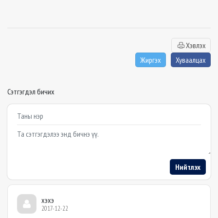
Хэвлэх
Жиргэх
Хуваалцах
Сэтгэгдэл бичих
Example textarea
Нийтлэх
хэхэ
2017-12-22