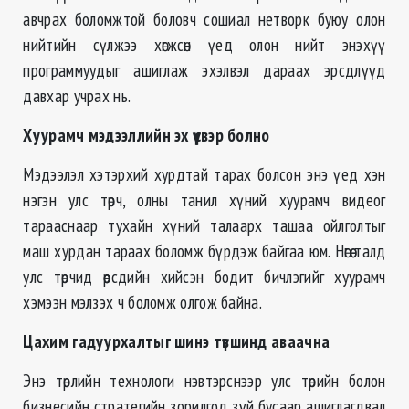
авчрах боломжтой боловч сошиал нетворк буюу олон
нийтийн сүлжээ хөгжсөн үед олон нийт энэхүү
программуудыг ашиглаж эхэлвэл дараах эрсдлүүд
давхар учрах нь.
Хуурамч мэдээллийн эх үүсвэр болно
Мэдээлэл хэтэрхий хурдтай тарах болсон энэ үед хэн
нэгэн улс төрч, олны танил хүний хуурамч видеог
тарааснаар тухайн хүний талаарх ташаа ойлголтыг
маш хурдан тараах боломж бүрдэж байгаа юм. Нөгөө талд
улс төрчид өөрсдийн хийсэн бодит бичлэгийг хуурамч
хэмээн мэлзэх ч боломж олгож байна.
Цахим гадуурхалтыг шинэ түвшинд аваачна
Энэ төрлийн технологи нэвтэрснээр улс төрийн болон
бизнесийн стратегийн зорилгод зүй бусаар ашиглагдвал