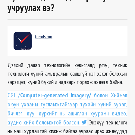
учруулах вэ?
trends.mn
Дэлхий даяар технологийн хувьсгалд өртөж, техник
технологи хүний амьдралын салшгүй нэг хэсэг болохын
зэрэгцээ, хүний бүхий л чадварыг орлож эхлээд байна.
CGI /
Computer-generated imagery
/
болон Хиймэл
оюун ухааны тусламжтайгаар тухайн хүний зураг,
бичлэг, дуу, дүрсийг нь ашиглан хуурамч видео,
аудио хийх боломжтой болсон.
Энэхүү технологи
нь маш хурдацтай хөгжиж байгаа учраас ирэх жилүүдэд