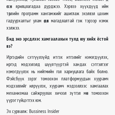
өгсөн ярилцлагадаа дурджээ. Хэрвээ хүүхдүүд ийм
төрлийн программ хангамжийг ашиглаж эхэлвэл цахим
гадуурхалтыг улам өдөөх магадлалтай гэж тэрээр нэмж
хэлжээ.
Бид энэ эрсдлээс хамгаалахын тулд юу хийх ёстой
вэ?
Иргэдийн сэтгүүлзүйд итгэх итгэлийг нэмэгдүүлэх,
иргэд мэдээлэлд шүүлтүүртэй хандах сэтгэлгээг
нэмэгдүүлэх нь нийгмийн гол хариуцлага байх болно.
Фэйсбүүк зэрэг томоохон платформуудын хуурамч
мэдээллийг илрүүлэх, хуурамч мэдээллээс хамгаалах
механизмаа сайжруулах хичээл зүтгэл мөн томоохон
үүрэг гүйцэтгэх юм.
Эх сурвалж: Bussiness Insider