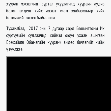
хууран мэхлэгчид, суртал ухуулагчид хуурамч аудио
болон видеог хийх ажлыг улам хялбархнаар хийх
боломжийг олгож байгаа юм.
Тухайлбал, 2017 оны 7 дугаар сард Вашингтоны Их
сургуулийн судлаачид хиймэл оюун ухаан ашиглан
Ерөнхийлөгч Обамагийн хуурамч видео бичлэгийг хийж
үзүүлжээ.