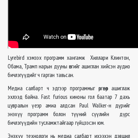
Lyrebird хэмээх программ хангамж Хиллари Клинтон,
Обама, Трамп нарын дууны өнгийг ашиглан хийсэн аудио
бичлэгүүдийг ч гарган тавьсан.
Медиа салбарт ч эдгээр программыг өргөнөөр ашиглаж
эхлээд байна. Fast furious киноны гол баатар 7 дахь
цувралын үеэр амиа алдсан Paul Walker-н дүрийг
энэхүү программ болон түүний сүүлийн дүрс
бичлэгүүдийн тусламжтайгаар гүйцээсэн юм.
Энэхүү технологи нь медиа салбарт ихээхэн дэвшил