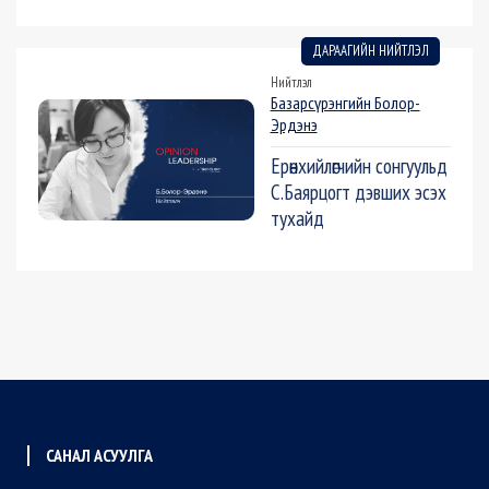
ДАРААГИЙН НИЙТЛЭЛ
Нийтлэл
Базарсүрэнгийн Болор-
Эрдэнэ
Ерөнхийлөгчийн сонгуульд
С.Баярцогт дэвших эсэх
тухайд
САНАЛ АСУУЛГА