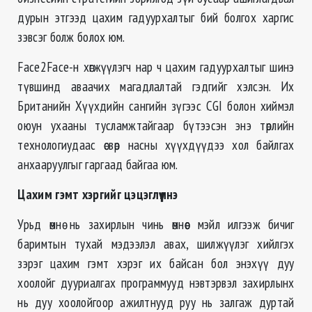
дурын этгээд цахим гадуурхалтыг бий болгох харгис
зэвсэг болж болох юм.
Face2Face-н хөгжүүлэгч нар ч цахим гадуурхалтыг шинэ
түвшинд аваачих магадлалтай гэдгийг хэлсэн. Их
Британийн Хүүхдийн сангийн зүгээс CGI болон хиймэл
оюун ухааны тусламжтайгаар бүтээсэн энэ төрлийн
технологиудаас өсвөр насны хүүхдүүдээ хол байлгах
анхааруулгыг гаргаад байгаа юм.
Цахим гэмт хэргийг цэцэглүүлнэ
Урьд өмнө нь захирлын чинь өмнөөс мэйл илгээж бичиг
баримтын тухай мэдээлэл авах, шилжүүлэг хийлгэх
зэрэг цахим гэмт хэрэг их байсан бол энэхүү дуу
хоолойг дууриалгах программууд нэвтэрвэл захирлынх
нь дуу хоолойгоор ажилтнууд руу нь залгаж дуртай