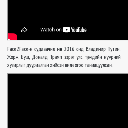
Face2Face-н судлаачид мөн 2016 онд Владимир Путин,
Жорж Буш, Доналд Трамп зэрэг улс төрчдийн нүүрний
хувирлыг дууриалган хийсэн видеогоо танилцуулсан.