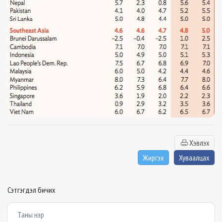
Хэвлэх
Жиргэх
Хуваалцах
Сэтгэгдэл бичих