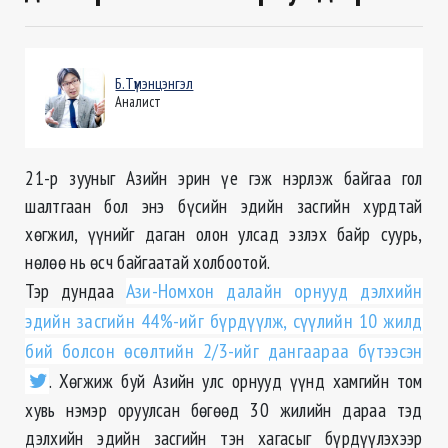
Б.Түмэнцэнгэл
Аналист
21-р зууныг Азийн эрин үе гэж нэрлэж байгаа гол
шалтгаан бол энэ бүсийн эдийн засгийн хурдтай
хөгжил, үүнийг даган олон улсад эзлэх байр суурь,
нѳлѳѳ нь өсч байгаатай холбоотой.
Тэр дундаа
Ази-Номхон далайн орнууд дэлхийн
эдийн засгийн 44%-ийг бүрдүүлж, сүүлийн 10 жилд
бий болсон өсөлтийн 2/3-ийг дангаараа бүтээсэн
. Хѳгжиж буй Азийн улс орнууд үүнд хамгийн том
хувь нэмэр оруулсан бѳгѳѳд 30 жилийн
дараа тэд
дэлхийн эдийн засгийн тэн хагасыг бүрдүүлэхээр