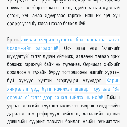
оруулалт хэлбэрээр валют олж, эдийн засгаа хурдтай
өсгөж, хүн амаа ядуурлаас гаргаж, маш их эрч хүч
ѳѳдрѳг үзэл буцалсан газар болоод буй.
Ер нь
аливаа хямрал хүндрэл бол алдаагаа засах
боломжийг олгодог
. Ѳсч яваа үед "ялагчийг
шүүдэггүй" гэдэг дүрэм үйлчилж, алдааны талаар ярих
боломж гарахгүй байх нь түгээмэл. Ѳѳрчлѳлт хийхийг
оролдсон ч тухайн буруу тогтолцооны ашгийг хүртэж
буй хүмүүс хүчтэй эсэргүүцэл үзүүлдэг.
Харин
хямралын үед бүгд ижилхэн шаварт суугаад "За
ѳѳрчилье" гэдэг дээр санал нийлэх нь их
. Тийм ч
учраас дэлхийн түүхэнд ихэвчлэн хямрал хүндрэлийн
дараа л том реформууд хийгдэж, дараагийн хөгжил
дэвшлийн суурийг тавьсан байдаг. Азийн амжилттай