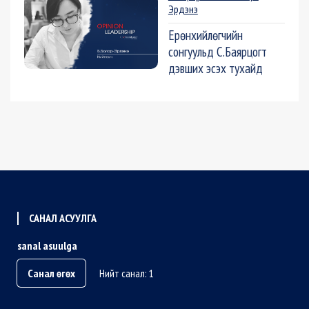
Эрдэнэ
Ерөнхийлөгчийн
сонгуульд С.Баярцогт
дэвших эсэх тухайд
САНАЛ АСУУЛГА
sanal asuulga
Санал өгөх
Нийт санал: 1