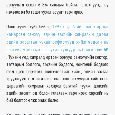
орнуудад ѳсѳлт 6-8% хавьцаа байна. Тэгвэл үүнд юу
нѳлѳѳлсѳн бэ гэдэг чухал асуулт гарч ирнэ.
Олон хүчин зүйл бий ч,
1997 онд Азийн олон орныг
хамарсан санхүү, эдийн засгийн хямралын дараа
эдийн засагтаа чухал реформууд хийж чадсан нь
энэхүү амжилтын нэг чухал тулгуур нь болсон юм
. Тухайн үед хямралд ѳртсѳн орнууд санхүүгийн сектор,
татварын бодлого, тѳсвийн бодлого, мѳнгѳний бодлого
гээд цогц ѳѳрчлѳлт шинэчлэлтийг хийж, эдийн засгаа
эрүүлжүүлэхэд чиглэсэн томоохон алхмуудыг хийсэн нь
дараагийн хямралыг хохирол багатай туулж, дэлхийн
эдийн засагт од болон гялалзаж гарч ирэх хѳрсийг нь
бий болгосон гэж хэлж болно.
Үр дүнд нь эдгээр улс орнууд ѳнѳѳдѳр экспорт, хөрөнгө