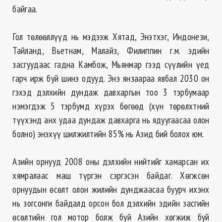
байгаа.
Гол төлөөллүүд нь мэдээж Хятад, Энэтхэг, Индонези,
Тайланд, Вьетнам, Малайз, Филиппин г.м. эдийн
засгуудаас гадна Камбож, Мьянмар гээд сүүлийн үед
гарч ирж буй шинэ одууд. Энэ янзаараа явбал 2030 он
гэхэд дэлхийн дундаж давхаргын тоо 3 тэрбумаар
нэмэгдэж 5 тэрбумд хүрэх бөгөөд (хүн төрөлхтний
түүхэнд анх удаа дундаж давхарга нь ядуугаасаа олон
болно) энэхүү шилжилтийн 85% нь Азид бий болох юм.
Азийн орнууд 2008 оны дэлхийн нийтийг хамарсан их
хямралаас маш түргэн сэргэсэн байдаг. Хѳгжсѳн
орнуудын ѳсѳлт олон жилийн дунджаасаа буурч ихэнх
нь зогсонги байдалд орсон бол дэлхийн эдийн засгийн
ѳсѳлтийн гол мотор болж буй Азийн хѳгжиж буй