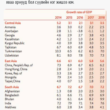
яваа орнууд бол сүүлийн нэг жишээ юм.