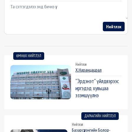
Example textarea
Нийтлэх
ӨМНӨХ НИЙТЛЭЛ
Нийтлэл
Х.Наранцацрал
''Эрдэнэт'' үйлдвэрээс
иргэдэд хувьцаа
эзэмшүүлнэ
ДАРААГИЙН НИЙТЛЭЛ
Нийтлэл
Базарсүрэнгийн Болор-