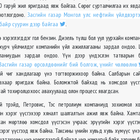
0 гаруй жил яригдаад явж байгаа. Сөрөг сурталчилгаа их явда
нотлогдоно.
Засгийн газар Монгол улс нефтийн үйлдвэрт
 байр суурин дээр байгаа
.
 хэрэглэгддэг гол бензин. Дизель түлш бол уул уурхайн компан
хүрч үйлчилдэг компанийн үйл ажиллагааны зардал ондоо.
мпаниудын зардал ондоо. Үүн дээр үндэслэн татварын б
Засгийн газар өрсөлдөөнийг бий болгож, үнийг чөлөөлнө
ий чиг хандлагаар үнэ тогтворжихоор байна. Салбарын са
ахаар яригдаж байна. Боломжтой байхад нь хомсдол үүс
тай тохиролцохоос авахуулаад олон процесс явагдсан.
 трэйд, Петровис, Тэс петролиум компаниуд зохиомол хо
йн хэрэг үүсгэхээр хяналт шалгалтын ажил явж байна. Хамт
ан мөртлөө хомсдол үүсгэсэн учраас эрүүгийн хэрэг үүсгэ
хэрэг үүсгээд явж байна. Таксины үнийн хувьд хувь хүмүүс үнэ
, шатахууны үнэ нэмэгдээгүй байхад үнэ нэмэхгүй байх зарчим 