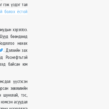
г гэж үздэг тал
эй болох ёстой
иудын хэрэглээ.
 Шууд бөөндөөд
одлогоо нөхөх
. Дэлхийн зах
йд Роснефтьтэй
гээд байсан юм
мсдол үүсгэсэн
арсан зөвлөлийн
н шунхлай, тэс,
 нэмсэн асуудал
барих шаардлага