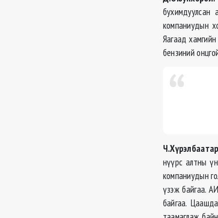
бухимдуулсан 
компаниудын хо
Яагаад хамгийн
бензиний онцгой
Ч.Хүрэлбаатар
нүүрс алтны үн
компаниудын гол
үзэж байгаа. А
байгаа. Цаашда
таамаглаж байн