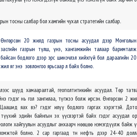
рын тосны салбар бол хамгийн чухал стратегийн салбар.
Өнгөрсөн 20 жилд газрын тосны асуудал дээр Монголын
засгийн газрын түлш, үнэ, хангамжийн талаар баримталж
байсан бодлого дээр эрс шинэчлэл хийхгүй бол дараагийн 20
жил яг энэ зовлонгоо ярьсаар л байх болно.
элээс шууд хамааралтай, геополтитикийн асуудал. Төр татв
йнэ гэдэг нь гол зангилаа, түгжээ болж ирсэн. Өнгөрсөн 2 жи
. Цаашид яах вэ? гэдэг илүү бодлого гаргах хэрэгтэй. Дот
 түүхий эдийн байнгын эх үүсвэртэй байх гэдэг асуудал ор
еологи хайгуулын асуудлыг анхаарч нөөцөө нэмэгдүүлж байж 
ломжтой болно. 2 сар гаргаад тн нефть дээр 24-40 долл