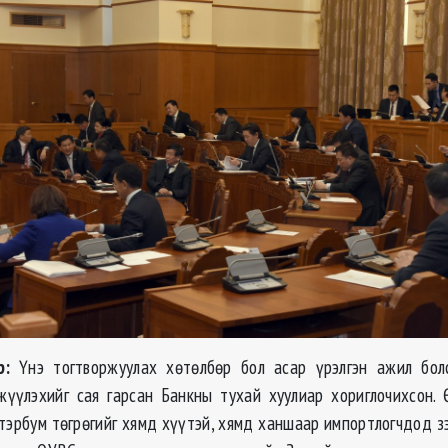
р:
Үнэ тогтворжуулах хөтөлбөр бол асар үрэлгэн ажил бол
жүүлэхийг сая гарсан Банкны тухай хуулиар хориглочихсон.
 тэрбум төгрөгийг хямд хүүтэй, хямд ханшаар импортлогчдод зэ