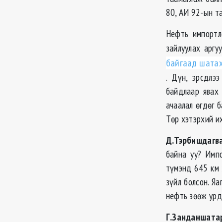
80, АИ 92-ын та
Нефть импортл
зайлуулах аргу
байгаад шатах
. Дүн, эрсдлээ
байдлаар явах 
ачаалал өгдөг 
Төр хэтэрхий их
Д.Тэрбишдагва
байна уу? Импо
түмэнд 645 км 
зүйл болсон. Яа
нефть зөөж урд
Г.Занданшата