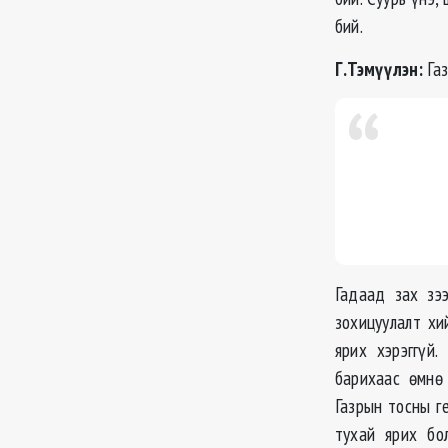
бий.
Г.Тэмүүлэн:
Газ
Гадаад зах зэ
зохицуулалт хи
ярих хэрэггүй
барихаас өмнө
Газрын тосны г
тухай ярих бо