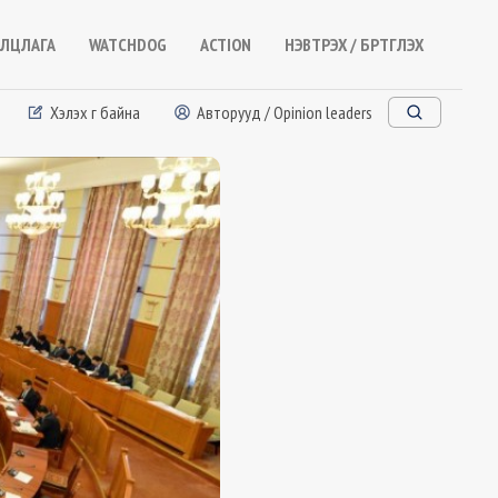
ЛЦЛАГА
WATCHDOG
ACTION
НЭВТРЭХ / БҮРТГҮҮЛЭХ
Хэлэх үг байна
Авторууд / Opinion leaders