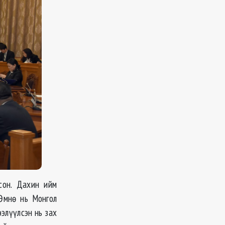
сон. Дахин ийм
 Өмнө нь Монгол
элүүлсэн нь зах