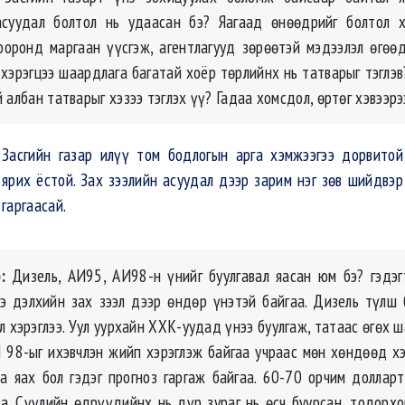
асуудал болтол нь удаасан бэ? Яагаад өнөөдрийг болтол х
оронд маргаан үүсгэж, агентлагууд зөрөөтэй мэдээлэл өгөө
 хэрэгцээ шаардлага багатай хоёр төрлийнх нь татварыг тэглэв
 албан татварыг хэзээ тэглэх үү? Гадаа хомсдол, өртөг хэвээрэ
Засгийн газар илүү том бодлогын арга хэмжээгээ дорвитой
ярих ёстой. Зах зээлийн асуудал дээр зарим нэг зөв шийдвэр
гаргаасай.
:
Дизель, АИ95, АИ98-н үнийг буулгавал яасан юм бэ? гэдэгт
э дэлхийн зах зээл дээр өндөр үнэтэй байгаа. Дизель түлш 
 хэрэглээ. Уул уурхайн ХХК-уудад үнээ буулгаж, татаас өгөх 
И 98-ыг ихэвчлэн жийп хэрэглэж байгаа учраас мөн хөндөөд хэ
а яах бол гэдэг прогноз гаргаж байгаа. 60-70 орчим долларт
а. Сүүлийн өдрүүдийнх нь дүр зураг нь өсч буурсан, тодорхо