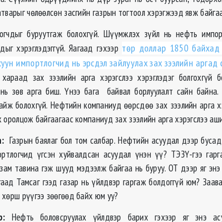
тварыг чөлөөлсөн засгийн газрын тогтоол хэрэгжээд явж байгаа
огчдыг буруутгаж болохгүй. Шүүмжлэх зүйл нь нефть импор
удыг хэрэглэдэггүй. Яагаад гэхээр
төр доллар 1850 байхад 
уун импортлогчид нь эрсдэл зайлуулах зах зээлийн аргад 
 хараад зах зээлийн арга хэрэгслээ хэрэглэдэг болгохгүй
нь зөв арга биш. Үнээ бага байвал борлуулалт сайн байна
байж болохгүй. Нефтийн компаниуд өөрсдөө зах зээлийн арга хэ
 оролцож байгаагаас компаниуд зах зээлийн арга хэрэгслээ аши
:
Газрын баялаг бол том салбар. Нефтийн асуудал дээр бусад
ртлогчид үгсэн хуйвалдсан асуудал үнэн үү? ТЭЗҮ-гээ гар
зам тавина гэж шууд мэдээлж байгаа нь буруу. ОТ дээр яг энэ
гаад Тамсаг гээд газар нь үйлдвэр гаргаж болдоггүй юм? Заав
 хөрш рүүгээ зөөгөөд байх юм уу?
р:
Нефть боловсруулах үйлдвэр барих гэхээр яг энэ асу