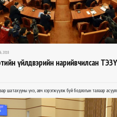
6, 2018
тийн үйлдвэрийн нарийвчилсан ТЭЗҮ
ар шатахууны үнэ, авч хэрэгжүүлж буй бодлогын талаар асуулг