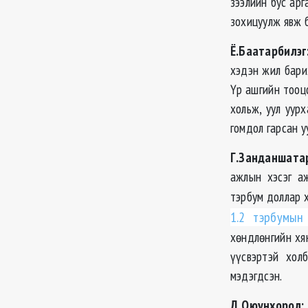
зээлийн бус арг
зохицуулж явж 
Ё.Баатарбилэг
хэдэн жил бари
Үр ашгийн тооц
хольж, уул уур
гомдол гарсан у
Г.Занданшата
ажлын хэсэг аж
тэрбум доллар х
1.2 тэрбумын
хөндлөнгийн хя
үүсвэртэй хол
мэдэгдсэн.
Д.Оюунхорол: