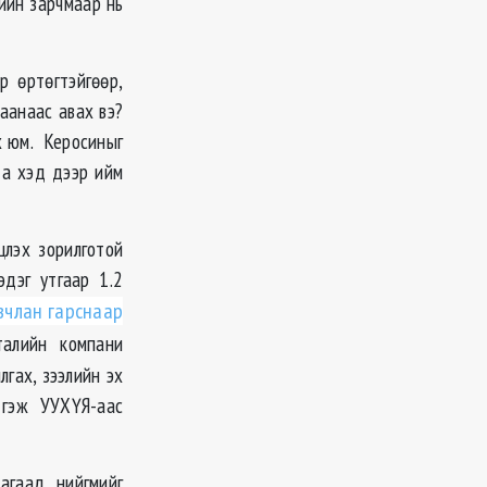
лийн зарчмаар нь
 өртөгтэйгөөр,
аанаас авах вэ?
х юм. Керосиныг
та хэд дээр ийм
лэх зорилготой
эдэг утгаар 1.2
вчлан гарснаар
талийн компани
гах, зээлийн эх
 гэж УУХҮЯ-аас
агаад нийгмийг