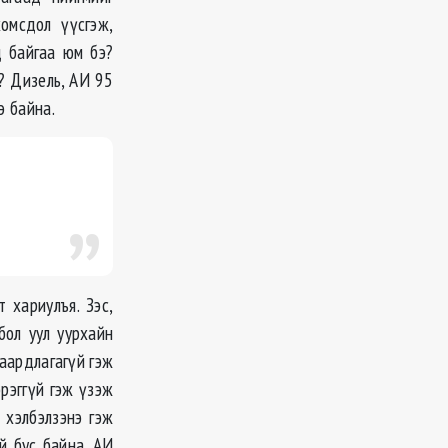
омсдол үүсгэж,
д байгаа юм бэ?
? Дизель, АИ 95
э байна.
 хариулъя. Зэс,
бол уул уурхайн
шаардлагагүй гэж
рэггүй гэж үзэж
 хэлбэлзэнэ гэж
й бус байна. АИ