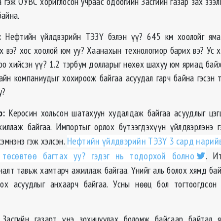
а гэж ОУВС хориглосон учраас одоогийн Засгийн газар зах зээ
байна.
:
Нефтийн үйлдвэрийн ТЭЗҮ бэлэн үү? 645 км хоолойг ямар
х вэ? хос хоолой юм уу? Хаанахын технологиор барих вэ? Ус х
оо хийсэн үү? 1.2 тэрбум долларыг нөхөх шахуу юм яриад бай
хайн компаниудыг хохироож байгаа асуудал гарч байна гэсэн 
у?
р:
Керосин хольсон шатахуун худалдаж байгаа асуудлыг цэгц
иллаж байгаа. Импортыг орлох бүтээгдэхүүн үйлдвэрлэнэ г
эмнэнэ гэж хэлсэн.
Нефтийн үйлдвэрийн ТЭЗҮ 3 сард нарий
 төсөвтөө багтах уу? гэдэг нь тодорхой болно
. И
налт тавьж хамтарч ажиллаж байгаа. Үнийг аль болох хямд байл
бох асуудлыг анхаарч байгаа. Усны нөөц бол тогтоогдсон
Засгийн газарт үнэ зохицуулах боломж байсаар байтал я