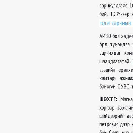
сарниулдгаас 1
бий. ТЭЗҮ-ээр 
гэдэг зарчмын
АИ80 бол хөдөө
Ард түмэндээ 
зарчихдаг ко
шаардлагатай.
зээлийн ерөнх
хамтарч ажилл
байхгүй. ОУВС-
ШӨХТГ:
Магнай
хэргээр зөрчли
шийдвэрийг авс
петровис дээр 
бий. Суурь үнэ