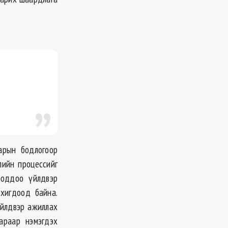
арын бодлогоор
лийн процессийг
ооддоо үйлдвэр
хигдоод байна.
үйлдвэр ажиллах
араар нэмэгдэх