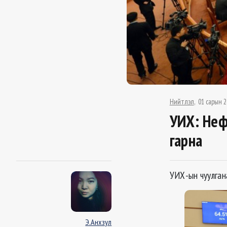
Нийтлэл
01 сарын 2
УИХ: Неф
гарна
УИХ-ын чуулгана
Э.Анхзул