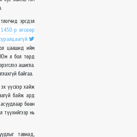
.
тлогчид эрсдэл
1450-р өгсөөр
суралцаагүй
 бол цаашид ийм
. Юм л бол төрд
рэгслээ ашигла.
глахгүй байгаа.
 эх үүсвэр хайж
гаагүй байж ард
 асуудлаар бөөн
ал түүхийгээр нь
удлыг тавиад,