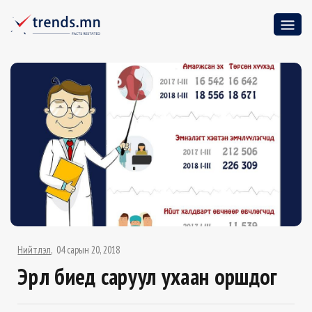
Нийтлэл
04 сарын 20, 2018
Эрүүл биед саруул ухаан оршдог