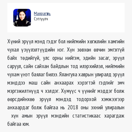
Маярагүль
Сэтгүүлч
Хүний эрүүл мэнд гэдэг бол нийгмийн хөгжлийн хамгийн
чухал үзүүлэлтүүдийн нэг. Хүн зөвхөн өвчин эмгэггүй
байх төдийгүй, улс орны нийгэм, эдийн засаг, эрүүл
саруул, сайн сайхан байдлын тод илэрхийлэл, нийгмийн
чухам үнэт баялаг билээ. Ялангуяа хаврын улиралд эрүүл
мэнддээ маш сайн анхаарах хэрэгтэй гэдгийг эмч
мэргэжилтнүүд ч хэлдэг. Хүмүүс ч үүнийг мэддэг болж
өөрсдийнхөө эрүүл мэндэд тодорхой хэмжээгээр
анхаардаг болж байгаа нь 2018 оны эхний улиралын
хүн амын эрүүл мэндийн статистикаас харагдаж
байгаа юм.