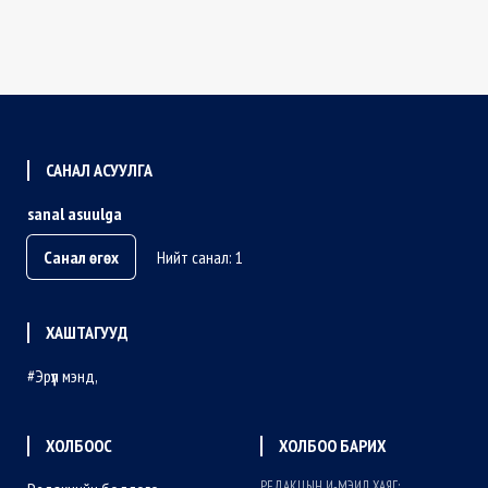
САНАЛ АСУУЛГА
sanal asuulga
Санал өгөх
Нийт санал: 1
ХАШТАГУУД
Эрүүл мэнд
ХОЛБООС
ХОЛБОО БАРИХ
РЕДАКЦЫН И-МЭИЛ ХАЯГ: