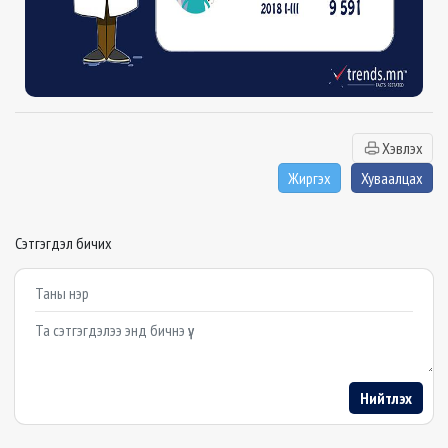
Хэвлэх
Жиргэх
Хуваалцах
Сэтгэгдэл бичих
Example textarea
Нийтлэх