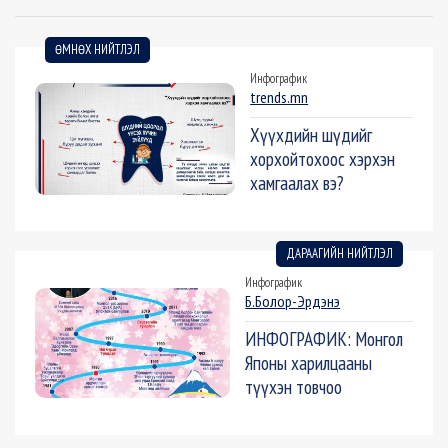
ӨМНӨХ НИЙТЛЭЛ
Инфографик
trends.mn
Хүүхдийн шүдийг
хорхойтохоос хэрхэн
хамгаалах вэ?
ДАРААГИЙН НИЙТЛЭЛ
Инфографик
Б.Болор-Эрдэнэ
ИНФОГРАФИК: Монгол
Японы харилцааны
түүхэн товчоо