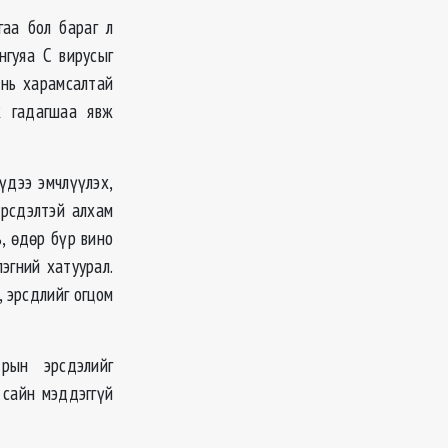
гаа бол бараг л
нгуяа C вирусыг
 нь харамсалтай
ж гадагшаа явж
шүдээ эмчлүүлэх,
эрсдэлтэй алхам
, ѳдѳр бүр вино
эгний хатуурал.
, эрсдлийг огцом
рын эрсдэлийг
 сайн мэддэггүй