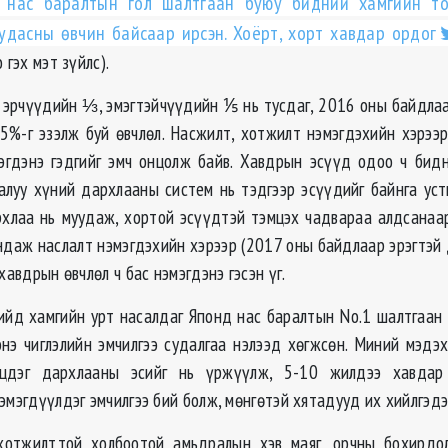
 нас баралтын гол шалтгаан буюу бидний хамгийн т
судасны ѳвчин байсаар ирсэн. Хоёрт, хорт хавдар ордог
 гэх мэт зүйлс).
 эрчүүдийн ⅓, эмэгтэйчүүдийн ⅕ нь тусдаг, 2016 оны байдла
5%-г эзэлж буй ѳвчлѳл. Насжилт, хотжилт нэмэгдэхийн хэрээ
эгдэнэ гэдгийг эмч онцолж байв. Хавдрын эсүүд одоо ч бид
залуу хүний дархлааны систем нь тэдгээр эсүүдийг байнга уст
хлаа нь муудаж, хортой эсүүдтэй тэмцэх чадвараа алдсанаа
ндаж наслалт нэмэгдэхийн хэрээр (2017 оны байдлаар эрэгтэй
 хавдрын ѳвчлѳл ч бас нэмэгдэнэ гэсэн үг.
ийд хамгийн урт насалдаг Японд нас баралтын No.1 шалтгаан 
энэ чиглэлийн эмчилгээ судалгаа нэлээд хѳгжсѳн. Миний мэдэх
цдэг дархлааны эсийг нь үржүүлж, 5-10 жилдээ хавдар
эмэгдүүлдэг эмчилгээ бий болж, мѳнгѳтэй хятадууд их хийлгэдэ
 хотжилттой холбоотой амьдралын хэв маяг, орчны бохирдол