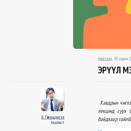
Нийтлэл
05 сарын 1
ЭРҮҮЛ МЭ
Хавдрын чиглэ
лекцэнд суух 
Б.Түмэнцэнгэл
байдлаар тайлб
Аналист