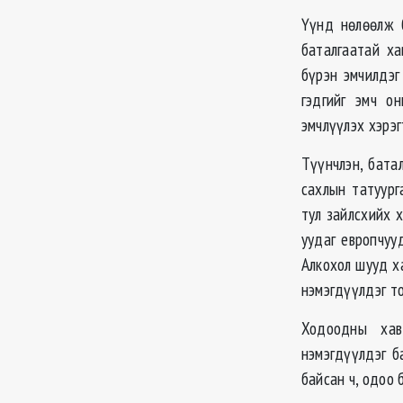
Үүнд нѳлѳѳлж б
баталгаатай ха
бүрэн эмчилдэг
гэдгийг эмч о
эмчлүүлэх хэрэг
Түүнчлэн, батал
сахлын татуург
тул зайлсхийх 
уудаг европчуу
Алкохол шууд ха
нэмэгдүүлдэг т
Ходоодны хав
нэмэгдүүлдэг б
байсан ч, одоо 