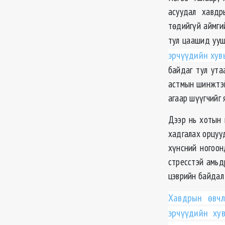
асуудал хавдр
тѳдийгүй аймги
тул цаашид ууш
эрчүүдийн хув
байдаг тул ута
астмын шинжтэй,
агаар шүүгчийг
Дээр нь хотын 
хадгалах орцууд
хүнсний ногоон
стресстэй амьдр
цэврийн байдал 
Хавдрын ѳвчл
эрчүүдийн ху