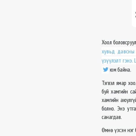
Хоол боловсруу
хувьд давсны
үзүүлэлт гэнэ
юм байна.
Тэгвэл ямар хоо
буй хамгийн са
хамгийн аюулгү
болно. Энэ утг
санагдав.
Ѳмнѳ үзсэн нэг