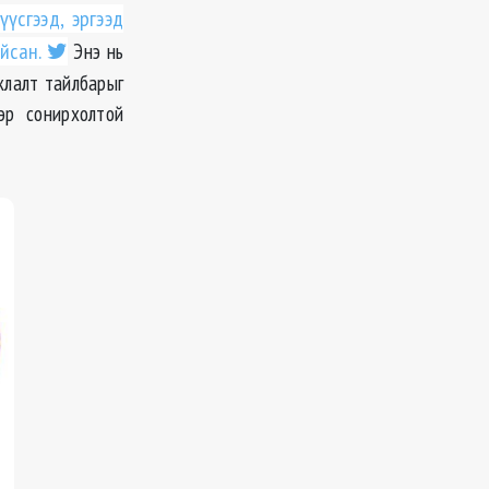
үсгээд, эргээд
йсан.
Энэ нь
жлалт тайлбарыг
эр сонирхолтой