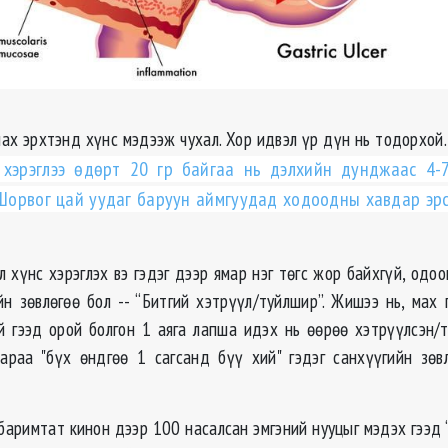
лах эрхтэнд хүнс мэдээж чухал. Хор идвэл үр дүн нь тодорхой
 хэрэглээ ѳдѳрт 20 гр байгаа нь дэлхийн дунджаас 4-
. Шорвог цай уудаг баруун аймгуудад ходоодны хавдар эр
л хүнс хэрэглэх вэ гэдэг дээр ямар нэг тѳгс жор байхгүй, од
йн зѳвлѳгѳѳ бол -- “Битгий хэтрүүл/туйлшир”. Жишээ нь, мах 
й гээд орой болгон 1 аяга лапша идэх нь ѳѳрѳѳ хэтрүүлсэн/
аараа "бүх ѳндгѳѳ 1 сагсанд бүү хий" гэдэг санхүүгийн зѳв
 баримтат кинон дээр 100 насалсан эмгэний нууцыг мэдэх гээд 