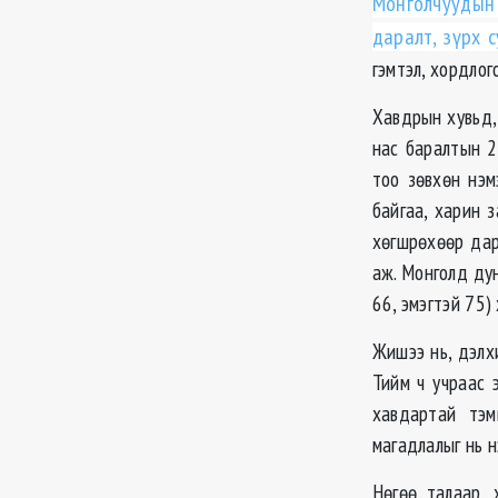
Монголчуудын
даралт, зүрх 
гэмтэл, хордлого
Хавдрын хувьд,
нас баралтын 2
тоо зѳвхѳн нэм
байгаа, харин 
хѳгшрѳхѳѳр дар
аж. Монголд ду
66, эмэгтэй 75)
Жишээ нь, дэлх
Тийм ч учраас 
хавдартай тэм
магадлалыг нь н
Нѳгѳѳ талаар,