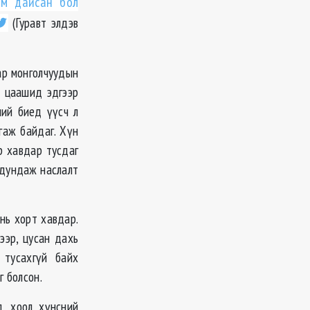
ом дайсан бол
(Гуравт элдэв
ар монголчуудын
р цаашид эдгээр
ний биед үүсч л
гаж байдаг. Хүн
р хавдар тусдаг
 дундаж наслалт
нь хорт хавдар.
ээр, цусан дахь
 тусахгүй байх
г болсон.
, хоол хүнсний