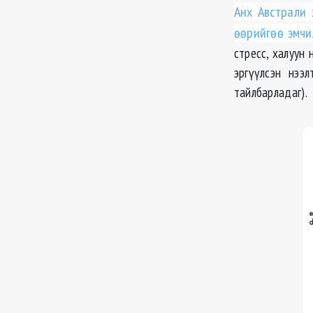
Анх Австрали 
ѳѳрийгѳѳ эмчи
стресс, халуун
эргүүлсэн нээ
тайлбарладаг).