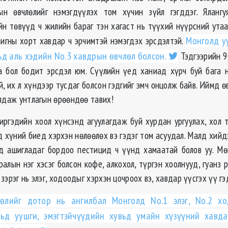
ын ѳвчлѳлийг нэмэгдүүлэх том хүчин зүйл гэгддэг. Ялангу
йн тѳвүүд ч жилийн бараг тэн хагаст нь түүхий нүүрсний утаа
игны хорт хавдар ч эрчимтэй нэмэгдэх эрсдэлтэй.
Монголд у
ьд аль хэдийн No.3 хавдрын ѳвчлѳл болсон.
Тэдгээрийн 9
а бол бодит эрсдэл юм. Сүүлийн үед ханиад хүрч буй бага
 их л хүндээр тусдаг болсон гэдгийг эмч онцолж байв. Иймд ѳ
 ядаж унтлагын ѳрѳѳндѳѳ тавих!
иргэдийн хоол хүнсэнд агуулагдаж буй хурдан ургуулах, хол т
 хүний биед хэрхэн нѳлѳѳлѳх вэ гэдэг том асуудал. Малд хийд
д ашигладаг бордоо пестицид ч үүнд хамаатай болов уу. Мѳ
алын нэг хэсэг болсон кофе, алкохол, түргэн хоолнууд, гуанз
зэрэг нь элэг, ходоодыг хэрхэн цочроох вэ, хавдар үүсгэх үү гэ
ѳлийг дотор нь ангилбал Монголд No.1 элэг, No.2 хо
вьд уушги, эмэгтэйчүүдийн хувьд умайн хүзүүний хавда