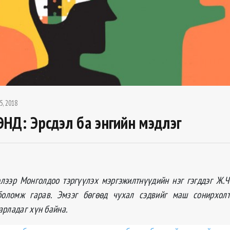
5, 2018
НД: Эрсдэл ба энгийн мэдлэг
лээр Монголдоо тэргүүлэх мэргэжилтнүүдийн нэг гэгддэг Ж.
боломж гарав. Эмзэг бѳгѳѳд чухал сэдвийг маш сонирхолт
арладаг хүн байна.