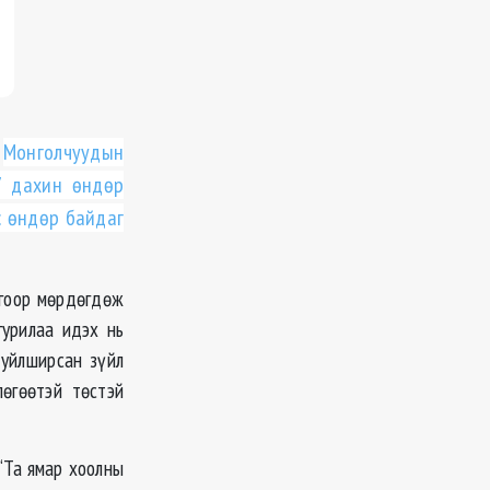
.
Монголчуудын
7 дахин ѳндѳр
с ѳндѳр байдаг
оогоор мѳрдѳгдѳж
гурилаа идэх нь
туйлширсан зүйл
лѳгѳѳтэй тѳстэй
“Та ямар хоолны