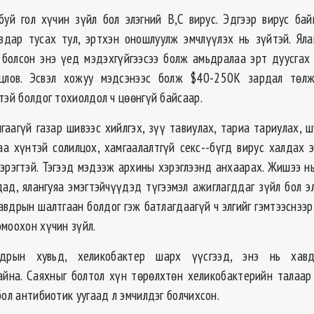
уй гол хүчин зүйл бол элэгний B,C вирус. Эдгээр вирус бай
вдар тусах тул, эртхэн оношлуулж эмчлүүлэх нь зүйтэй. Яла
 болсон энэ үед мэдэхгүйгээсээ болж амьдралаа эрт дуусгах
нцлов. Эсвэл хожуу мэдсэнээс болж $40-250K зардал тѳл
тэй болдог тохиолдол ч цѳѳнгүй байсаар.
гаагүй газар шивээс хийлгэх, зүү тавиулах, тариа тариулах, 
аа хүнтэй солилцох, хамгаалалтгүй секс--бүгд вирус халдах 
хэрэгтэй. Тэгээд мэдээж архины хэрэглээнд анхаарах. Жишээ нь
дад, ялангуяа эмэгтэйчүүдэд түгээмэл ажиглагддаг зүйл бол эл
вдрын шалтгаан болдог гэж батлагдаагүй ч элгийг гэмтээснээр
омоохон хүчин зүйл.
дрын хувьд, хеликобактер шарх үүсгээд, энэ нь хавд
айна. Саяхныг болтол хүн тѳрѳлхтѳн хеликобактерийн талаар
бол антибиотик уугаад л эмчилдэг болчихсон.