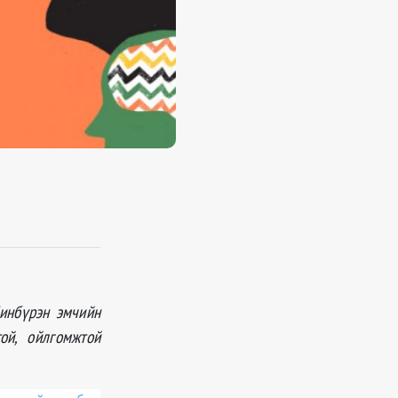
Чинбүрэн эмчийн
ой, ойлгомжтой