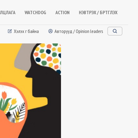
ЛЦЛАГА
WATCHDOG
ACTION
НЭВТРЭХ / БҮРТГҮҮЛЭХ
Хэлэх үг байна
Авторууд / Opinion leaders