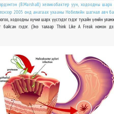
эрдэмтэн (B.Marshall) хеликобактер уун, ходоодны шарх ү
лснээр 2005 онд анагаах ухааны Нобелийн шагнал авч ба
 ногоо, ходоодны хүчил шарх үүсгэдэг гэдэг тухайн үеийн улам
лт байсан гэдэг. (Энэ талаар Think Like A Freak номон дэ