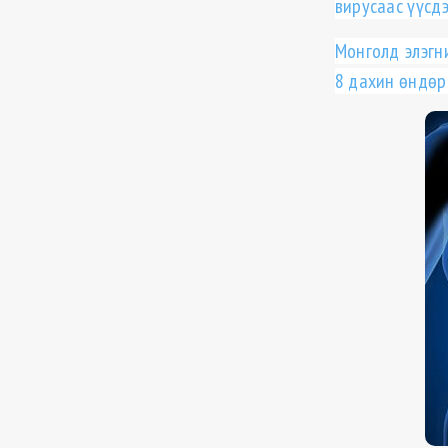
вирусаас үүсдэ
Монголд элэгн
8 дахин ѳндѳр 