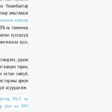
яа Улаанбаатар
гаар амьсгалдаг
ушигны хавдар
0% нь тамхичид
 насны хүүхдүүд
вѳл маскаа зүүх,
ээвэрлэх, удаан
эг вакцин тариа,
н хотын завгүй,
 рестораны ариун
дэг асуудал юм.
доод, No.3 нь
р (энэ нь HPV