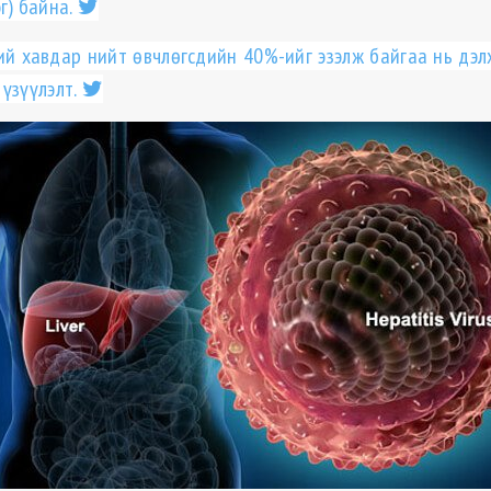
г) байна.
ий хавдар нийт ѳвчлѳгсдийн 40%-ийг эзэлж байгаа нь дэ
үзүүлэлт.