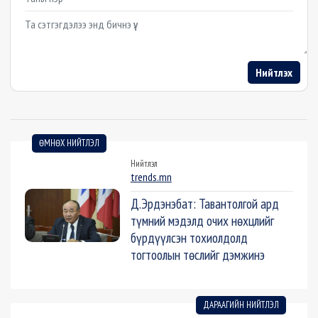
Example textarea
Нийтлэх
ӨМНӨХ НИЙТЛЭЛ
Нийтлэл
trends.mn
Д.Эрдэнэбат: Тавантолгой ард
түмний мэдэлд очих нөхцлийг
бүрдүүлсэн тохиолдолд
тогтоолын төслийг дэмжинэ
ДАРААГИЙН НИЙТЛЭЛ