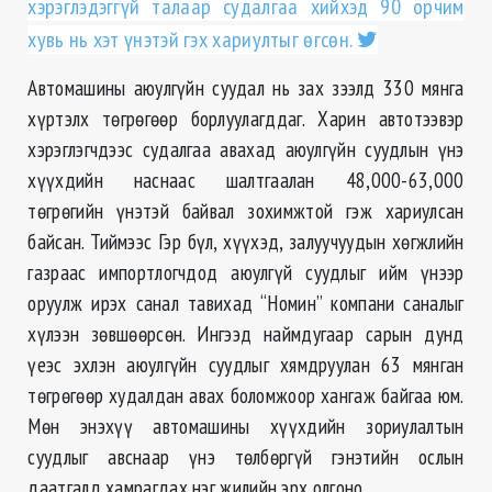
хэрэглэдэггүй талаар судалгаа хийхэд 90 орчим
хувь нь хэт үнэтэй гэх хариултыг өгсөн.
Автомашины аюулгүйн суудал нь зах зээлд 330 мянга
хүртэлх төгрөгөөр борлуулагддаг. Харин автотээвэр
хэрэглэгчдээс судалгаа авахад аюулгүйн суудлын үнэ
хүүхдийн наснаас шалтгаалан 48,000-63,000
төгрөгийн үнэтэй байвал зохимжтой гэж хариулсан
байсан. Тиймээс Гэр бүл, хүүхэд, залуучуудын хөгжлийн
газраас импортлогчдод аюулгүй суудлыг ийм үнээр
оруулж ирэх санал тавихад “Номин” компани саналыг
хүлээн зөвшөөрсөн. Ингээд наймдугаар сарын дунд
үеэс эхлэн аюулгүйн суудлыг хямдруулан 63 мянган
төгрөгөөр худалдан авах боломжоор хангаж байгаа юм.
Мөн энэхүү автомашины хүүхдийн зориулалтын
суудлыг авснаар үнэ төлбөргүй гэнэтийн ослын
даатгалд хамрагдах нэг жилийн эрх олгоно.