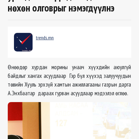
нөхөн олговрыг нэмэгдүүлнэ
trends.mn
Өнөөдөр хурдан морины унаач хүүхдийн аюулгүй
байдлыг хангах асуудлаар Гэр бүл хүүхэд залуучуудын
төвийн Хууль эрхзүй хамтын ажиллагааны газрын дарга
А.Энхбаатар дараах гурван асуудлаар мэдээлэл өглөө.