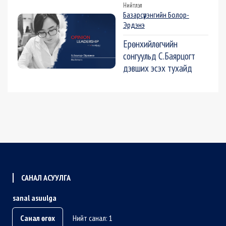
Нийтлэл
Базарсүрэнгийн Болор-
Эрдэнэ
Ерөнхийлөгчийн
сонгуульд С.Баярцогт
дэвших эсэх тухайд
САНАЛ АСУУЛГА
sanal asuulga
Санал өгөх
Нийт санал: 1