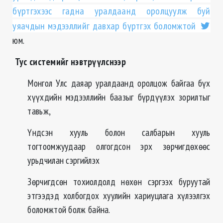
бүртгэхээс гадна уралдаанд оролцуулж буй
уяачдын мэдээллийг давхар бүртгэх боломжтой
юм.
Тус системийг нэвтрүүлснээр
Монгол Улс даяар уралдаанд оролцож байгаа бүх
хүүхдийн мэдээллийн баазыг бүрдүүлэх зорилтыг
тавьж,
Үндсэн хууль болон салбарын хууль
тогтоомжуудаар олгогдсон эрх зөрчигдөхөөс
урьдчилан сэргийлэх
Зөрчигдсөн тохиолдолд нөхөн сэргээх буруутай
этгээдэд холбогдох хуулийн хариуцлага хүлээлгэх
боломжтой болж байна.