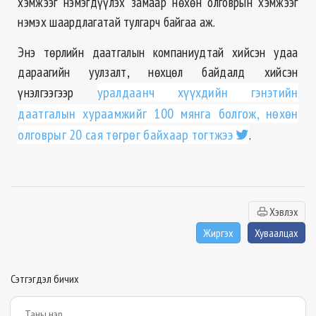
хэмжээг нэмэгдүүлэх замаар нөхөн олговрын хэмжээг
нэмэх шаардлагатай тулгарч байгаа аж.
Энэ төрлийн даатгалын компаниудтай хийсэн удаа
дараагийн уулзалт, нөхцөл байдалд хийсэн
үнэлгээгээр
уралдаанч хүүхдийн гэнэтийн
даатгалын хураамжийг 100 мянга болгож, нөхөн
олговрыг 20 сая төгрөг байхаар тогтжээ
.
Хэвлэх
Жиргэх
Хуваалцах
Сэтгэгдэл бичих