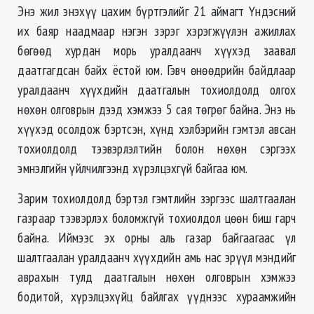
Энэ жил энэхүү цахим бүртгэлийг 21 аймагт Үндэсний
их баяр наадмаар нэгэн зэрэг хэрэгжүүлэн ажиллах
бөгөөд хурдан морь уралдаанч хүүхэд заавал
даатгагдсан байх ёстой юм. Гэвч өнөөдрийн байдлаар
уралдаанч хүүхдийн даатгалын тохиолдолд олгох
нөхөн олговрын дээд хэмжээ 5 сая төгрөг байна. Энэ нь
хүүхэд осолдож бэртсэн, хүнд хэлбэрийн гэмтэл авсан
тохиолдолд тээвэрлэлтийн болон нөхөн сэргээх
эмнэлгийн үйлчилгээнд хүрэлцэхгүй байгаа юм.
Зарим тохиолдолд бэртэл гэмтлийн зэргээс шалтгаалан
газраар тээвэрлэх боломжгүй тохиолдол цөөн биш гарч
байна. Иймээс эх орны аль газар байгаагаас үл
шалтгаалан уралдаанч хүүхдийн амь нас эрүүл мэндийг
аврахын тулд даатгалын нөхөн олговрын хэмжээ
бодитой, хүрэлцэхүйц байлгах үүднээс хураамжийн