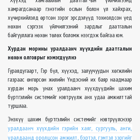
хамрагдсанаар гэнэтийн ослын болон үл хайхрах,
хүчирхийлэлд өртсөн зэрэг эрсдэлүүд тохиолдсон үед
нөхөн сэргээх үйлчилгээний зардлыг даатгалын
байгууллага нөхөн төлөх боломж нээгдэж байгаа юм.
Хурдан морины уралдаанч хүүхдийн даатгалын
нөхөн олговрыг нэмэгдүүлнэ
Гуравдугаарт, Гэр бүл, хүүхэд, залуучуудын хөгжлийн
газраас өнгөрсөн жилийн Үндэсний их баяр наадмаар
хурдан морь унах уралдаанч хүүхдүүдийн цахим
бүртгэлийн системийг нэвтрүүлж анх удаа амжилттай
туршлаа.
Энэхүү цахим бүртгэлийн системийг нэвтрүүлснээр
уралдаанч хүүхдийн гэрийн хаяг, сургууль, анги,
уралдаанд оролцсон амжилт, бэртэл, гэмтэл зэргийг