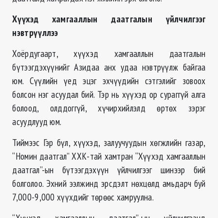
Хүүхэд хамгааллын даатгалын үйлчилгээг
нэвтрүүллээ
Хоёрдугаарт, хүүхэд хамгааллын даатгалын
бүтээгдэхүүнийг Азидаа анх удаа нэвтрүүлж байгаа
юм. Сүүлийн үед эцэг эхчүүдийн сэтгэлийг зовоох
болсон нэг асуудал бий. Тэр нь хүүхэд ор сураггүй алга
болоод, олддоггүй, хүчирхийлэлд өртөх зэрэг
асуудлууд юм.
Тиймээс Гэр бүл, хүүхэд, залуучуудын хөгжлийн газар,
“Номин даатгал” ХХК-тай хамтран “Хүүхэд хамгааллын
даатгал”-ын бүтээгдэхүүн үйлчилгээг шинээр бий
болголоо. Эхний ээлжинд эрсдэлт нөхцөлд амьдарч буй
7,000-9,000 хүүхдийг төрөөс хамруулна.
“Хүүхэд хамгааллын даатгал”-ын үйлчилгээнд