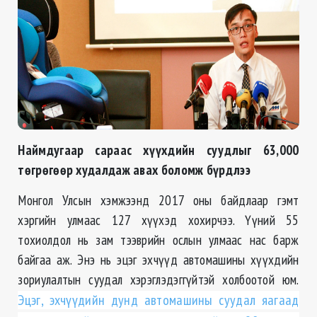
Наймдугаар сараас хүүхдийн суудлыг 63,000
төгрөгөөр худалдаж авах боломж бүрдлээ
Монгол Улсын хэмжээнд 2017 оны байдлаар гэмт
хэргийн улмаас 127 хүүхэд хохирчээ. Үүний 55
тохиолдол нь зам тээврийн ослын улмаас нас барж
байгаа аж. Энэ нь эцэг эхчүүд автомашины хүүхдийн
зориулалтын суудал хэрэглэдэггүйтэй холбоотой юм.
Эцэг, эхчүүдийн дунд автомашины суудал яагаад