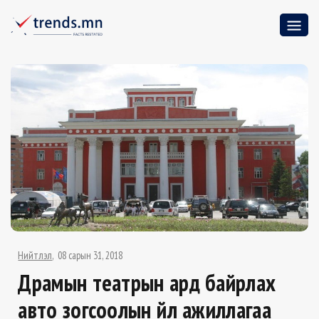
Нийтлэл
08 сарын 31, 2018
Драмын театрын ард байрлах
авто зогсоолын үйл ажиллагаа