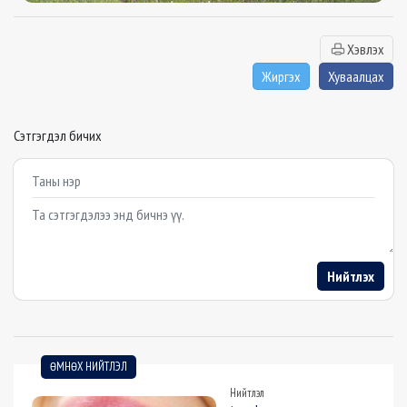
Хэвлэх
Жиргэх
Хуваалцах
Сэтгэгдэл бичих
Example textarea
Нийтлэх
ӨМНӨХ НИЙТЛЭЛ
Нийтлэл