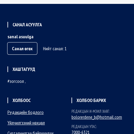
САНАЛ АСУУЛГА
sanal asuulga
Санал өгөх
Нийт санал: 1
ХАШТАГУУД
зогсоол
ХОЛБООС
ХОЛБОО БАРИХ
РЕДАКЦЫН И-МЭИЛ ХАЯГ:
Редакцийн бодлого
bolorerdene_b@hotmail.com
Үйлчилгээний нөхцөл
РЕДАКЦЫН УТАС:
7000-6321
Сурталчилгаа байршуулах