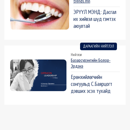
trends.mn
ЭРҮҮЛ МЭНД: Дасгал
их хийвэл шүд гэмтэх
аюултай
ДАРААГИЙН НИЙТЛЭЛ
Нийтлэл
Базарсүрэнгийн Болор-
Эрдэнэ
Ерөнхийлөгчийн
сонгуульд С.Баярцогт
дэвших эсэх тухайд