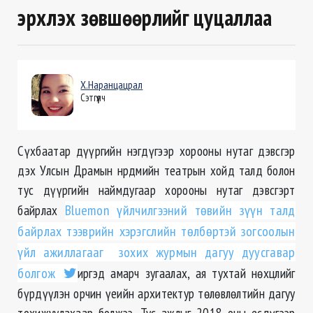
эрхлэх зөвшөөрлийг цуцаллаа
Х.Наранцацрал
Сэтгүүлч
Сүхбаатар дүүргийн нэгдүгээр хорооны нутаг дэвсгэр
дэх Улсын Драмын нрдмийн театрын хойд талд болон
тус дүүргийн наймдугаар хорооны нутаг дэвсгэрт
байрлах
Bluemon үйлчилгээний төвийн зүүн талд
байрлах тээврийн хэрэгслийн төлбөртэй зогсоолын
үйл ажиллагааг зохих журмын дагуу дуусгавар
болгож
иргэд амарч зугаалах, ая тухтай нөхцлийг
бүрдүүлэн орчин үеийн архитектур төлөвлөлтийн дагуу
тохижуулахаар болжээ. Тус ажлыг 2018 оны есдүгээр