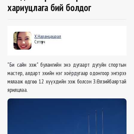
хариуцлага бий болдог
Х.Наранцацрал
Сэтгүүлч
"Би сайн ээж" булангийн энэ дугаарт дугуйн спортын
мастер, алдарт эхийн нэг хоёрдугаар одонгоор энгэрээ
мялааж өдгөө 12 хүүхдийн ээж болсон З.Өлзийбаяртай
ярилцлаа.