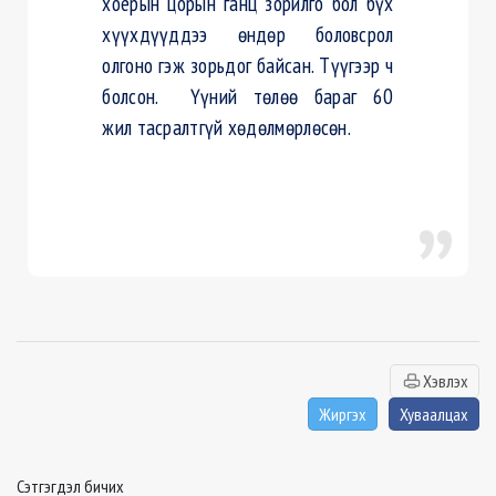
хоёрын цорын ганц зорилго бол бүх
хүүхдүүддээ өндөр боловсрол
олгоно гэж зорьдог байсан. Түүгээр ч
болсон. Үүний төлөө бараг 60
жил тасралтгүй хөдөлмөрлөсөн.
Хэвлэх
Жиргэх
Хуваалцах
Сэтгэгдэл бичих