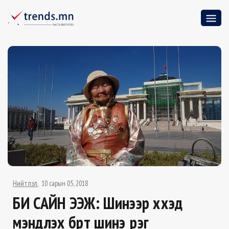
Нийтлэл
10 сарын 05, 2018
БИ САЙН ЭЭЖ: Шинээр хүүхэд
мэндлэх бүрт шинэ үүрэг