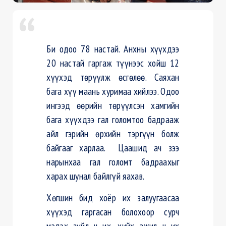
Би одоо 78 настай. Анхны хүүхдээ
20 настай гаргаж түүнээс хойш 12
хүүхэд төрүүлж өсгөлөө. Саяхан
бага хүү маань хуримаа хийлээ. Одоо
ингээд өөрийн төрүүлсэн хамгийн
бага хүүхдээ гал голомтоо бадрааж
айл гэрийн өрхийн тэргүүн болж
байгааг харлаа. Цаашид ач зээ
нарынхаа гал голомт бадраахыг
харах шунал байлгүй
яахав
.
Хөгшин бид хоёр их залуугаасаа
хүүхэд гаргасан болохоор сурч
мэдэх зүйл ч их, хийх ажил ч их