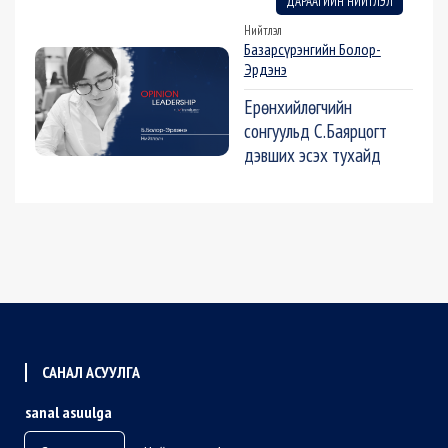
ДАРААГИЙН НИЙТЛЭЛ
Нийтлэл
Базарсүрэнгийн Болор-
Эрдэнэ
Ерөнхийлөгчийн
сонгуульд С.Баярцогт
дэвших эсэх тухайд
САНАЛ АСУУЛГА
sanal asuulga