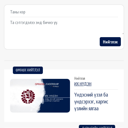
Example textarea
Нийтлэх
ӨМНӨХ НИЙТЛЭЛ
Нийтлэл
ИХ НҮДЭН
Үндэсний үзэл ба
үндсэрхэг, харгис
үзлийн ялгаа