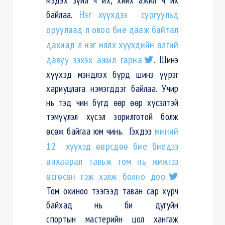
байлаа.
Нэг хүүхдээ сургуульд
оруулаад л овоо бие дааж байтал
дахиад л нэг нялх хүүхдийн өлгий
давуу зэхэх ажил гарна
. Шинэ
хүүхэд мэндлэх бүрд шинэ үүрэг
хариуцлага нэмэгддэг байлаа. Учир
нь тэд чин бүгд өөр өөр хүсэлтэй
тэмүүлэл хүсэл зорилготой болж
өсөж байгаа юм чинь. Гэхдээ
миний
12 хүүхэд өөрсдөө бие биедээ
анхаарал тавьж том нь жижгээ
өсгөсөн гэж хэлж болно доо.
Том охиноо тээгээд таван сар хүрч
байхад нь би дугуйн
спортын
мастерийн
цол хангаж