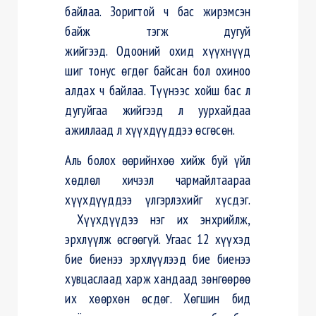
байлаа. Зоригтой ч бас жирэмсэн
байж тэгж дугуй
жийгээд.
Одооний
охид хүүхнүүд
шиг
тонус
өгдөг байсан бол охиноо
алдах ч байлаа. Түүнээс хойш бас л
дугуйгаа жийгээд л уурхайдаа
ажиллаад л хүүхдүүддээ өсгөсөн.
Аль болох өөрийнхөө хийж буй үйл
хөдлөл хичээл чармайлтаараа
хүүхдүүддээ үлгэрлэхийг хүсдэг.
Хүүхдүүдээ нэг их энхрийлж,
эрхлүүлж өсгөөгүй. Угаас 12 хүүхэд
бие биенээ эрхлүүлээд бие биенээ
хувцаслаад харж хандаад зөнгөөрөө
их хөөрхөн өсдөг. Хөгшин бид