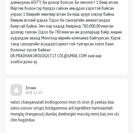
дамжуулан ADITY, би донор болсон. Би эмнэлэгт 1 бөөр өгсөн.
Өөртөө болон гэр бүлдээ сайхан амьдрал хэрэгтэй байсан
учраас 1 бөөрийг мөнгөөр өгсөн. Би маш эрүүл хэвээр байна.
бөөрөө өгсний дараа. Одоо би санхүүгийн амжилтандаа
баяртай байна. Эмч нар надад бөөрөнд 780,000.00 мянган
доллар төлсөн. Одоо би 780 мянган ам.доллараар байр, машин
худалдаж аваад Монголд өөрийн компаниа байгуулсан. Хэрэв
танд санхүүгийн асуудал/сорилттой тулгарсан эсвэл баян
болохыг хүсэж байвал
DR.PRADHAN.UROLOGIST.LT.COL@GMAIL.COM
хаягаар
холбогдоно уу.
Зочин
2018-12-19
valiut changaruulah bodlogooroo mun ch olon jil yawlaa daa.
odoo ooroor setgej boldguinmuu ard irgediihee harmaandah
mungiig changaruulj dundaj dawhargiin massiig nemj baij ene uls
chin hugjinduu.