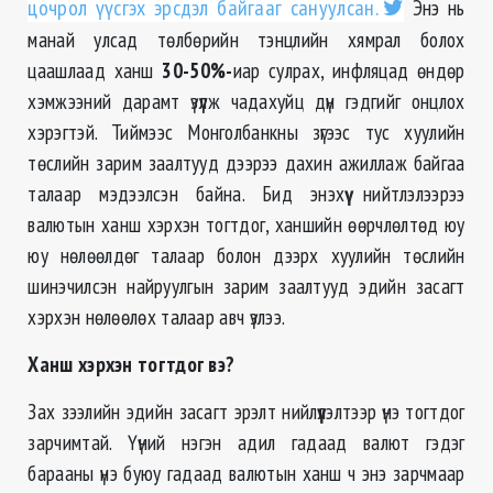
цочрол үүсгэх эрсдэл байгааг сануулсан.
Энэ нь
манай улсад төлбөрийн тэнцлийн хямрал болох
цаашлаад ханш
30-50%-
иар сулрах, инфляцад өндөр
хэмжээний дарамт үзүүлж чадахуйц дүн гэдгийг онцлох
хэрэгтэй. Тиймээс Монголбанкны зүгээс тус хуулийн
төслийн зарим заалтууд дээрээ дахин ажиллаж байгаа
талаар мэдээлсэн байна. Бид энэхүү нийтлэлээрээ
валютын ханш хэрхэн тогтдог, ханшийн өөрчлөлтөд юу
юу нөлөөлдөг талаар болон дээрх хуулийн төслийн
шинэчилсэн найруулгын зарим заалтууд эдийн засагт
хэрхэн нөлөөлөх талаар авч үзлээ.
Ханш хэрхэн тогтдог вэ?
Зах зээлийн эдийн засагт эрэлт нийлүүлэлтээр үнэ тогтдог
зарчимтай. Үүний нэгэн адил гадаад валют гэдэг
барааны үнэ буюу гадаад валютын ханш ч энэ зарчмаар