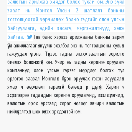
валютын арилжаа хийдэг болох тухай юм. Энэ зүйл
заалт нь Монгол Улсын 2 шатлалт банкны
тогтолцоотой зөрчилдөх болно гэдгийг олон улсын
байгууллага, эдийн засагч, мэргэжилтнүүд хэлж
байгаа.
Төв банк хэрвээ арилжааны банкны зарим
үйл ажиллагааг явуулж эхэлбэл энэ нь тогтолцооны хувьд
гажуудал үүсгэнэ. Түүнээс гадна энэхүү заалтын зорилго
биелэх боломжгүй юм. Учир нь гадны хөрөнгө оруулагч
компаниуд олон улсын гэрээг мөрдлөг болгох тул
орлогоо заавал Монголд бүрэн оруулах гэсэн асуудалд
ямар ч өөрчлөлт гарахгүй бөгөөд үр дүнгүй. Харин ч
эсрэгээрээ гадаадын хөрөнгө оруулагчид, зээлдүүлэгчид,
валютын орох урсгалд сөрөг нөлөөг авчирч валютын
нийлүүлэлтэд шок үзүүлэх эрсдэлтэй юм.