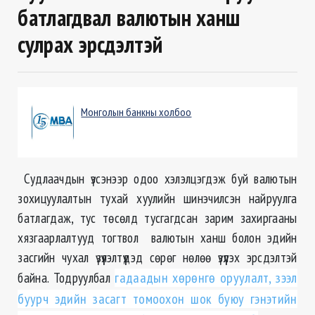
батлагдвал валютын ханш
сулрах эрсдэлтэй
Монголын банкны холбоо
Судлаачдын үзсэнээр одоо хэлэлцэгдэж буй валютын
зохицуулалтын тухай хуулийн шинэчилсэн найруулга
батлагдаж, тус төсөлд тусгагдсан зарим захиргааны
хязгаарлалтууд тогтвол валютын ханш болон эдийн
засгийн чухал үзүүлэлтүүдэд сөрөг нөлөө үзүүлэх эрсдэлтэй
байна. Тодруулбал
гадаадын хөрөнгө оруулалт, зээл
буурч эдийн засагт томоохон шок буюу гэнэтийн