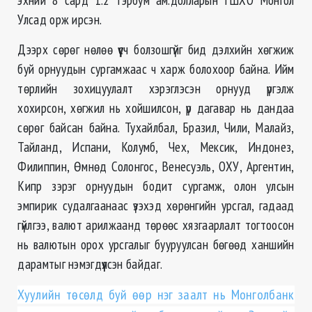
Улсад орж ирсэн.
Дээрх сөрөг нөлөө үүсч болзошгүйг бид дэлхийн хөгжиж
буй орнуудын сургамжаас ч харж болохоор байна. Ийм
төрлийн зохицуулалт хэрэглэсэн орнууд үргэлж
хохирсон, хөгжил нь хойшилсон, үр дагавар нь дандаа
сөрөг байсан байна. Тухайлбал, Бразил, Чили, Малайз,
Тайланд, Испани, Колумб, Чех, Мексик, Индонез,
Филиппин, Өмнөд Солонгос, Венесуэль, ОХУ, Аргентин,
Кипр зэрэг орнуудын бодит сургамж, олон улсын
эмпирик судалгаанаас үзэхэд хөрөнгийн урсгал, гадаад
гүйлгээ, валют арилжаанд төрөөс хязгаарлалт тогтоосон
нь валютын орох урсгалыг бууруулсан бөгөөд ханшийн
дарамтыг нэмэгдүүлсэн байдаг.
Хуулийн төсөлд буй өөр нэг заалт нь Монголбанк