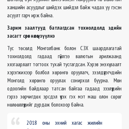
ханшийн асуудлыг шийдэх шийдэл байж чадах уу гэсэн
асуулт гарч ирж байна.
Зарим заалтууд батлагдсан тохиолдолд эдийн
засагт сөрөг нөлөө үзүүлнэ
Тус төсөлд Монголбанк болон СЗХ шаардлагатай
тохиолдолд гадаад гүйлгээ валютын арилжаанд
хязгаарлалт тогтоох тухай тусгагдсан. Хэрэв энэхүү заалт
хэрэгжихээр болбол хөрөнгө оруулагч, зээлдүүлэгчдийн
Монголд хөрөнгө оруулах сонирхол буурна. Мөн
одоогийн байдлаар татсан байгаа гадаад зээлүүдийн
гэрээ зөрчигдөх эрсдэл үүсэх гэх мэт маш олон сөрөг
нөлөөллүүдийг дурдаж болохоор байна.
2018 оны эхний хагас жилийн