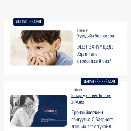
ӨМНӨХ НИЙТЛЭЛ
Нийтлэл
Хүүхдийн боловсрол
ЭЦЭГ ЭХЧҮҮДЭД:
Хүүхэд тань
стрессдээгүй биз?
ДАРААГИЙН НИЙТЛЭЛ
Нийтлэл
Базарсүрэнгийн Болор-
Эрдэнэ
Ерөнхийлөгчийн
сонгуульд С.Баярцогт
дэвших эсэх тухайд