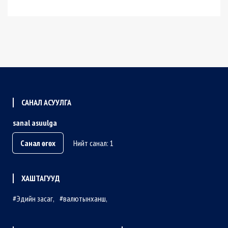
САНАЛ АСУУЛГА
sanal asuulga
Санал өгөх
Нийт санал: 1
ХАШТАГУУД
Эдийн засаг
валютынханш