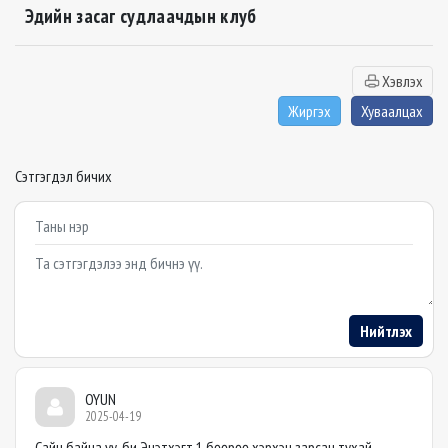
Эдийн засаг судлаачдын клуб
Хэвлэх
Жиргэх
Хуваалцах
Сэтгэгдэл бичих
Example textarea
Нийтлэх
OYUN
2025-04-19
Сайн байна уу, би Энэтхэгт 1 бөөрөө хэрхэн зарсан тухай