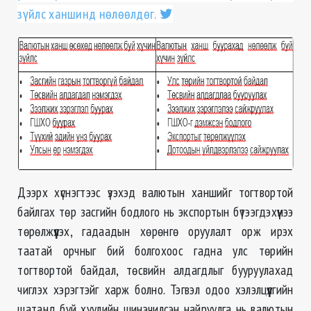
зүйлс ханшинд нөлөөлдөг.
Дээрх хүснэгтээс үзэхэд валютын ханшийг тогтвортой
байлгах төр засгийн бодлого нь экспортын бүтээгдэхүүнээ
төрөлжүүлэх, гадаадын хөрөнгө оруулалт орж ирэх
таатай орчныг бий болгохоос гадна улс төрийн
тогтвортой байдал, төсвийн алдагдлыг бууруулахад
чиглэх хэрэгтэйг харж болно. Тэгвэл одоо хэлэлцүүлгийн
шатанд буй хуулийн шинэчилсэн найруулга нь валютын