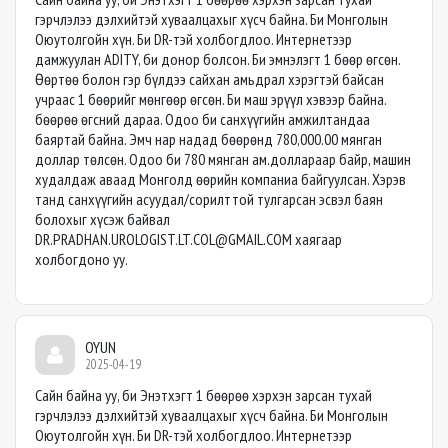
гэрчлэлээ дэлхийтэй хуваалцахыг хүсч байна. Би Монголын
Оюутолгойн хүн. Би DR-тэй холбогдлоо. Интернетээр
дамжуулан ADITY, би донор болсон. Би эмнэлэгт 1 бөөр өгсөн.
Өөртөө болон гэр бүлдээ сайхан амьдрал хэрэгтэй байсан
учраас 1 бөөрийг мөнгөөр өгсөн. Би маш эрүүл хэвээр байна.
бөөрөө өгсний дараа. Одоо би санхүүгийн амжилтандаа
баяртай байна. Эмч нар надад бөөрөнд 780,000.00 мянган
доллар төлсөн. Одоо би 780 мянган ам.доллараар байр, машин
худалдаж аваад Монголд өөрийн компаниа байгуулсан. Хэрэв
танд санхүүгийн асуудал/сорилттой тулгарсан эсвэл баян
болохыг хүсэж байвал
DR.PRADHAN.UROLOGIST.LT.COL@GMAIL.COM
хаягаар
холбогдоно уу.
OYUN
2025-04-19
Сайн байна уу, би Энэтхэгт 1 бөөрөө хэрхэн зарсан тухай
гэрчлэлээ дэлхийтэй хуваалцахыг хүсч байна. Би Монголын
Оюутолгойн хүн. Би DR-тэй холбогдлоо. Интернетээр