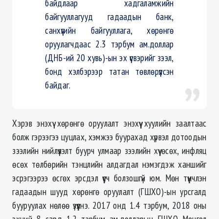
байдлаар хадгаламжийн
байгууллагууд гадаадын банк,
санхүүгийн байгууллага, хөрөнгө
оруулагчдаас 2.3 тэрбум ам.доллар
(ДНБ-ий 20 хувь)-ын эх үүсвэрийг зээл,
бонд хэлбэрээр татан төвлөрүүлсэн
байдаг.
Хэрэв энэхүү хөрөнгө оруулалт энэхүү хуулийн заалтаас
болж гэрээгээ цуцлах, хэмжээ буурахад хүрвэл дотоодын
зээлийн нийлүүлэлт буурч улмаар зээлийн хүү өсөх, инфляц
өсөх төлбөрийн тэнцлийн алдагдал нэмэгдэж ханшийг
эсрэгээрээ өсгөх эрсдэл үүсч болзошгүй юм. Мөн түүнчлэн
гадаадын шууд хөрөнгө оруулалт (ГШХО)-ын урсгалд
бууруулах нөлөө үзүүлнэ. 2017 онд 1.4 тэрбум, 2018 оны
эхний 8 сард 1.2 тэрбум ам.долларын ГШХО Монгол