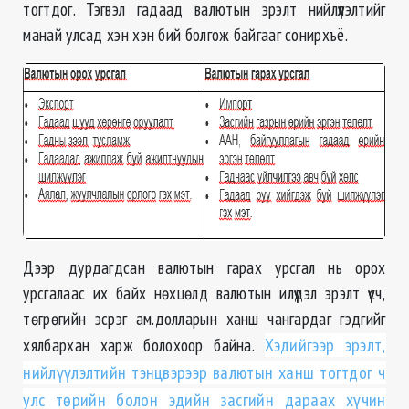
тогтдог. Тэгвэл гадаад валютын эрэлт нийлүүлэлтийг
манай улсад хэн хэн бий болгож байгааг сонирхъё.
Дээр дурдагдсан валютын гарах урсгал нь орох
урсгалаас их байх нөхцөлд валютын илүүдэл эрэлт үүсч,
төгрөгийн эсрэг ам.долларын ханш чангардаг гэдгийг
хялбархан харж болохоор байна.
Хэдийгээр эрэлт,
нийлүүлэлтийн тэнцвэрээр валютын ханш тогтдог ч
улс төрийн болон эдийн засгийн дараах хүчин