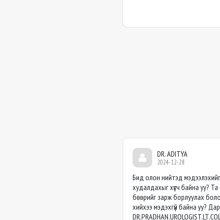
DR. ADITYA
2024-12-28
Бид олон нийтэд мэдээлэхийг 
худалдахыг хүсч байна уу? Та 
бөөрийг зарж борлуулах боло
хийхээ мэдэхгүй байна уу? Д
DR.PRADHAN.UROLOGIST.LT.C