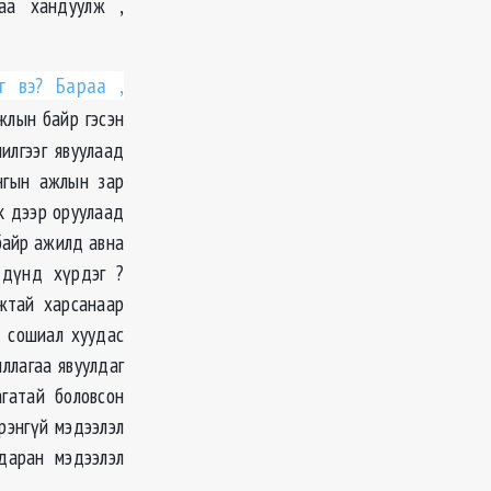
лаа хандуулж ,
г вэ? Бараа ,
жлын байр гэсэн
илгээг явуулаад
нгын ажлын зар
к дээр оруулаад
 байр ажилд авна
 дүнд хүрдэг ?
мжтай харсанаар
р сошиал хуудас
ллагаа явуулдаг
гатай боловсон
рэнгүй мэдээлэл
аран мэдээлэл