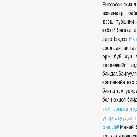
Өнгөрсөн жил ч
ажилмаар , бай
дээш түвшний 
элбэг? Яагаад 
лдээ Гэхдээ
Мон
соёл сайтай га
орж буй хүн Х
төсөөллийг а
байдаг.Байгуул
компанийн нэр 
байна гэх удир
бол нөхцөл бай
том компаниуд
үеэр асуудаг 
биш.
Манай б
түүхээ яриулах