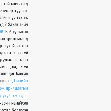
вортой компанид
менежер түүнээс
айна уу гэх нь
эд ? Яахав тийм
Байгууллагын
лын ярилцлаганд
ар тухай анхны
длага цөөнгүй
оруулах нь таны
айна , олдохгүй
сонгодог байсан
болсон.
Дэлхийн
гэж ярилцлагын
 үгүй юу гэдэг
 харин манайхан
суухад бүдэрсэн