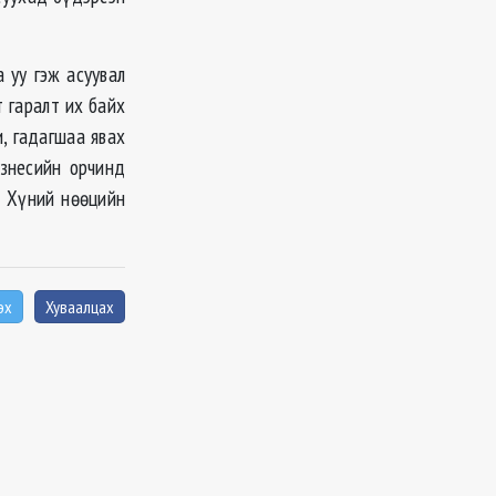
 уу гэж асуувал
т гаралт их байх
, гадагшаа явах
изнесийн орчинд
д Хүний нөөцийн
эх
Хуваалцах