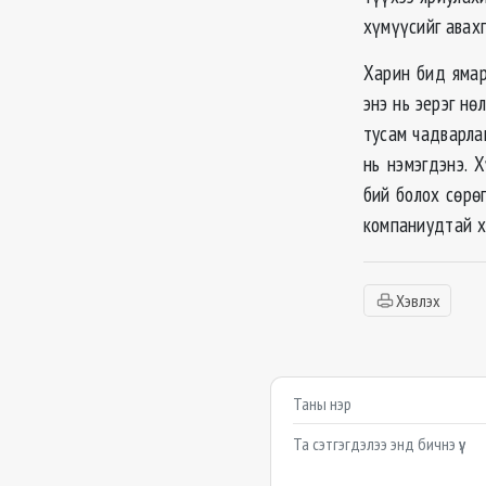
хүмүүсийг авахг
Харин бид ямар
энэ нь эерэг нө
тусам чадварла
нь нэмэгдэнэ. 
бий болох сөрө
компаниудтай х
Хэвлэх
Сэтгэгдэл бичих
Example textarea