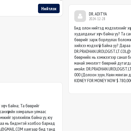
Нийтлэх
DR. ADITYA
2024-12-28
Бид олон нийтэд мэдээлэхийг хү
худалдахыг хүсч байна уу? Та са
бөөрийг зарж борлуулах боломж
хийхээ мэдэхгүй байна уу? Дара
DR.PRADHAN.UROLOGIST.LT.COL
бөөрнийх нь хэмжээгээр санал б
манай эмнэлэгт бөөрний дутагд
имэйл:
DR.PRADHAN.UROLOGIST.L
000 (Долоон зуун, Наян мянган 
KIDNEY FOR MONEY NOW $ 780,00
хүсч байна; Та бөөрийг
санхүүгийн хямралын улмаас
мжийг эрэлхийлж байна уу, юу
араа нь бидэнтэй холбоо бариад
OL@GMAIL.COM
хаягаар бид танд