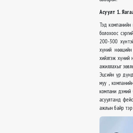
Асуулт 1. Яага
Тэд компанийн 
болохоос сэрг
200-300 хүнтэй
хүний нөөцийн
хийлгэж хүний 
ажиллахыг зөвл
Эцсийн үр дүнд
муу , компаний
компани дэмий б
асуултанд фейс
ажлын байр тэр