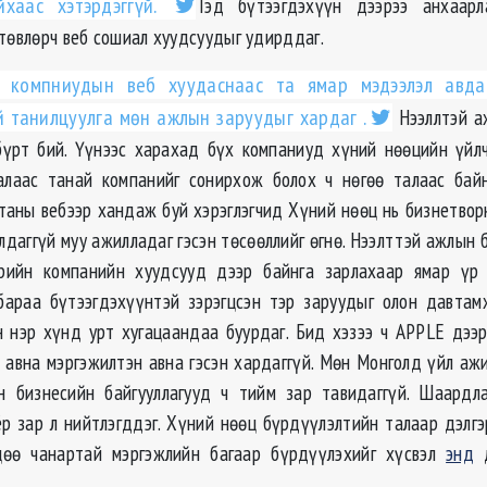
йхаас хэтэрдэггүй.
Тэд бүтээгдэхүүн дээрээ анхаар
 төвлөрч веб сошиал хуудсуудыг удирддаг.
 компниудын веб хуудаснаас та ямар мэдээлэл авда
й танилцуулга мөн ажлын заруудыг хардаг .
Нээллтэй а
бүрт бий. Үүнээс харахад бүх компаниуд хүний нөөцийн үйлч
талаас танай компанийг сонирхож болох ч нөгөө талаас бай
 таны вебээр хандаж буй хэрэглэгчид Хүний нөөц нь бизнетвор
лдаггүй муу ажилладаг гэсэн төсөөллийг өгнө. Нээлттэй ажлын
өрийн компанийн хуудсууд дээр байнга зарлахаар ямар үр
бараа бүтээгдэхүүнтэй зэрэгцсэн тэр заруудыг олон давта
 нэр хүнд урт хугацаандаа буурдаг. Бид хэзээ ч APPLE дээ
 авна мэргэжилтэн авна гэсэн хардаггүй. Мөн Монголд үйл ажи
н бизнесийн байгууллагууд ч тийм зар тавидаггүй. Шаардла
ёр зар л нийтлэгддэг. Хүний нөөц бүрдүүлэлтийн талаар дэлгэ
цөө чанартай мэргэжлийн багаар бүрдүүлэхийг хүсвэл
энд
д