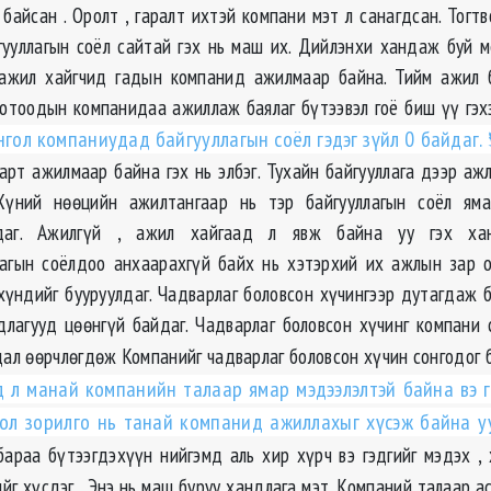
 байсан . Оролт , гаралт ихтэй компани мэт л санагдсан. Тогт
гууллагын соёл сайтай гэх нь маш их. Дийлэнхи хандаж буй 
ажил хайгчид гадын компанид ажилмаар байна. Тийм ажил б
дотоодын компанидаа ажиллаж баялаг бүтээвэл гоё биш үү гэх
гол компаниудад байгууллагын соёл гэдэг зүйл 0 байдаг.
зарт ажилмаар байна гэх нь элбэг. Тухайн байгууллага дээр аж
үний нөөцийн ажилтангаар нь тэр байгууллагын соёл ям
вдаг. Ажилгүй , ажил хайгаад л явж байна уу гэх хан
лагын соёлдоо анхаарахгүй байх нь хэтэрхий их ажлын зар 
хүндийг бууруулдаг. Чадварлаг боловсон хүчингээр дутагдаж б
длагууд цөөнгүй байдаг. Чадварлаг боловсон хүчинг компани 
дал өөрчлөгдөж Компанийг чадварлаг боловсон хүчин сонгодог 
 л манай компанийн талаар ямар мэдээлэлтэй байна вэ 
гол зорилго нь танай компанид ажиллахыг хүсэж байна уу
араа бүтээгдэхүүн нийгэмд аль хир хүрч вэ гэдгийг мэдэх ,
ийг хүсдэг. Энэ нь маш буруу хандлага мэт. Компаний талаар а