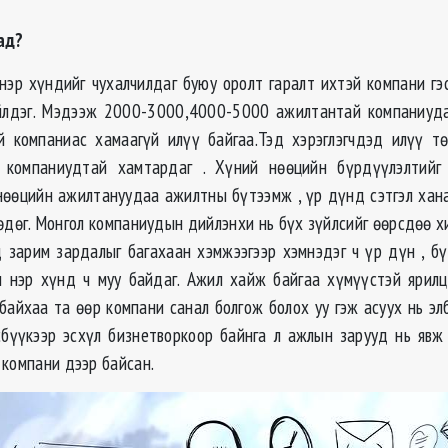
ад?
нэр хүндийг чухалчилдаг буюу оролт гаралт ихтэй компани гэ
ийлдэг. Мэдээж 2000-3000,4000-5000 ажилтантай компаниуда
 компаниас хамаагүй илүү байгаа.Тэд хэрэглэгчдэд илүү т
 компаниудтай хамтардаг . Хүний нөөцийн бүрдүүлэлтийг
нөөцийн ажилтануудаа ажилтны бүтээмж , үр дүнд сэтгэл ха
өдөг. Монгол компаниудын дийлэнхи нь бүх зүйлсийг өөрсдөө хи
 зарим зардалыг багахаан хэмжээгээр хэмнэдэг ч үр дүн , б
н нэр хүнд ч муу байдаг. Ажил хайж байгаа хүмүүстэй ярил
айхаа та өөр компани санал болгож болох уу гэж асуух нь элб
бүүкээр эсхүл бизнетворкоор байнга л ажлын зарууд нь явж
 компани дээр байсан.