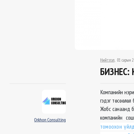
Нийтлэл
01 сарын 2
БИЗНЕС: 
Компанийн нэри
гэдэг төсөөлөл 
Жобс санаанд бу
компанийн сош
Orkhon Consulting
томоохон үйлд