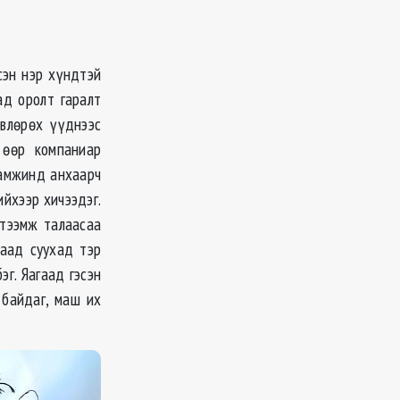
сэн нэр хүндтэй
д оролт гаралт
өвлөрөх үүднээс
 өөр компаниар
намжинд анхаарч
йхээр хичээдэг.
үтээмж талаасаа
цаад суухад тэр
эг. Яагаад гэсэн
 байдаг, маш их