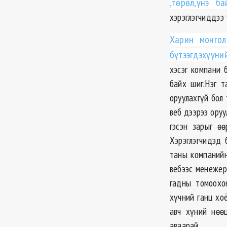
,төрөл,үнэ ба
хэрэглэгчиддээ
Харин монгол
бүтээгдэхүүни
хэсэг компани 
байх шиг.Нэг 
оруулахгүй бол
веб дээрээ оруу
гэсэн зарыг ө
Хэрэглэгчидэд 
таны компанийн
вебээс менежер
гадны томоохо
хүчний ганц хо
авч хүний нөө
аваарай.