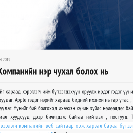
4, 2019
Компанийн нэр чухал болох нь
йг хараад хэрэглэгч ийм бүтээгдэхүүн оруулж ирдэг гэдэг үүни
буудаг. Apple гэдэг нэрийг хараад бидний ихэнхи нь гар утас ,
удаг. Үүнийг бий болгоход ихээхэн хүчин зүйлс нөлөөлдөг бай
иал хуудсууд дээр бичигдэж байгаа нийтлэл , постууд.
вэрлэгч компанийн веб сайтаар орж харвал бараа бүтээ