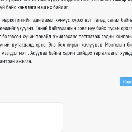
үй байх хандлага маш их байдаг.
 маркетингийн ашиглавал хүмүүс хүрэх вэ? Таньд санал байна
лөөллийг үзүүлнэ. Танай байгууллагын соёл муу байх тусам орол
г боловсон хүчин танайд ажиллахаас татгалзаж гадны компани
Хүний дутагдалд орно. Энэ бол ойрын жилүүдэд Монголын б
г үзэгдэл мэт . Асуудал байна харин шийдэх гаргалгааны хувь
амтран ажилла.
Жирг