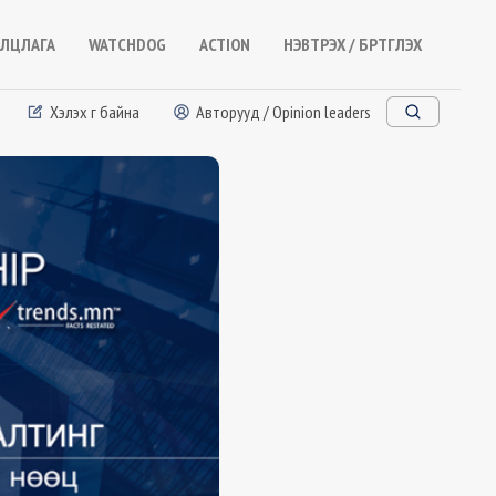
ЛЦЛАГА
WATCHDOG
ACTION
НЭВТРЭХ / БҮРТГҮҮЛЭХ
Хэлэх үг байна
Авторууд / Opinion leaders