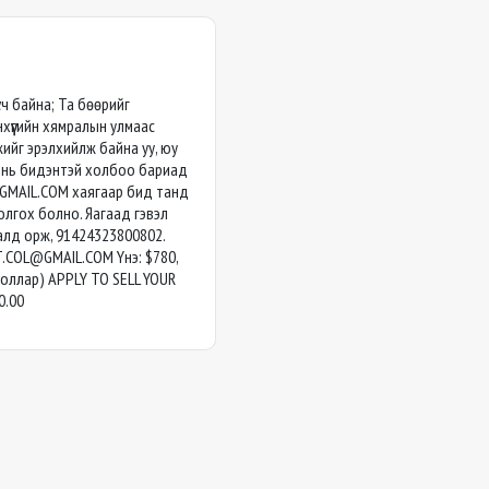
сч байна; Та бөөрийг
нхүүгийн хямралын улмаас
ийг эрэлхийлж байна уу, юу
а нь бидэнтэй холбоо бариад
@GMAIL.COM
хаягаар бид танд
олгох болно. Яагаад гэвэл
алд орж, 91424323800802.
T.COL@GMAIL.COM
Yнэ: $780,
доллар) APPLY TO SELL YOUR
0.00