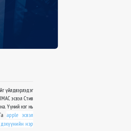
йг үйлдвэрлэдэг
 IMAC эсвэл Стив
на. Үүний нэг нь
 Та
apple эсвэл
гдэхүүнийн нэр