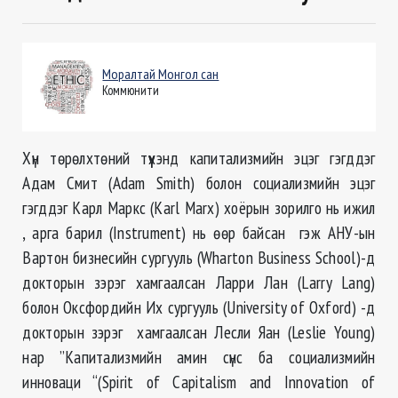
Моралтай Монгол сан
Коммюнити
Хүн төрөлхтөний түүхэнд капитализмийн эцэг гэгддэг
Адам Смит (Adam Smith) болон социализмийн эцэг
гэгддэг Карл Маркс (Karl Marx) хоёрын зорилго нь ижил
, арга барил (Instrument) нь өөр байсан гэж АНУ-ын
Вартон бизнесийн сургууль (Wharton Business School)-д
докторын зэрэг хамгаалсан Ларри Лан (Larry Lang)
болон Оксфордийн Их сургууль (University of Oxford) -д
докторын зэрэг хамгаалсан Лесли Яан (Leslie Young)
нар ”Капитализмийн амин сүнс ба социализмийн
инноваци “(Spirit of Capitalism and Innovation of