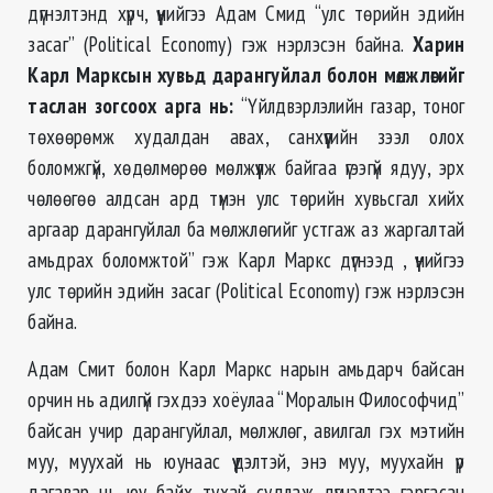
дүгнэлтэнд хүрч, үүнийгээ Адам Смид “улс төрийн эдийн
засаг” (Political Economy) гэж нэрлэсэн байна.
Харин
Карл Марксын хувьд дарангуйлал болон мөлжлөгийг
таслан зогсоох арга нь:
“Үйлдвэрлэлийн газар, тоног
төхөөрөмж худалдан авах, санхүүгийн зээл олох
боломжгүй, хөдөлмөрөө мөлжүүлж байгаа үгээгүй ядуу, эрх
чөлөөгөө алдсан ард түмэн улс төрийн хувьсгал хийх
аргаар дарангуйлал ба мөлжлөгийг устгаж аз жаргалтай
амьдрах боломжтой” гэж Карл Маркс дүгнээд , үүнийгээ
улс төрийн эдийн засаг (Political Economy) гэж нэрлэсэн
байна.
Адам Смит болон Карл Маркс нарын амьдарч байсан
орчин нь адилгүй гэхдээ хоёулаа “Моралын Философчид”
байсан учир дарангуйлал, мөлжлөг, авилгал гэх мэтийн
муу, муухай нь юунаас үүдэлтэй, энэ муу, муухайн үр
дагавар нь юу байх тухай судлаж дүгнэлтээ гэргасан