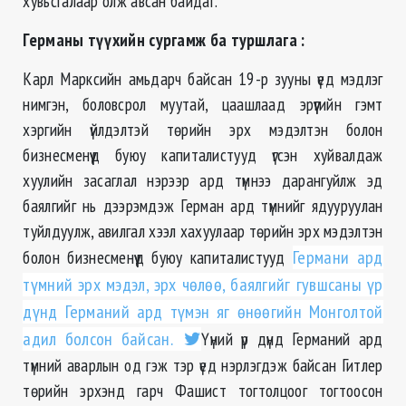
хувьсгалаар олж авсан байдаг.
Германы түүхийн сургамж ба туршлага :
Карл Марксийн амьдарч байсан 19-р зууны үед мэдлэг
нимгэн, боловсрол муутай, цаашлаад эрүүгийн гэмт
хэргийн үйлдэлтэй төрийн эрх мэдэлтэн болон
бизнесменүүд буюу капиталистууд үгсэн хуйвалдаж
хуулийн засаглал нэрээр ард түмнээ дарангуйлж эд
баялгийг нь дээрэмдэж Герман ард түмнийг ядууруулан
туйлдуулж, авилгал хээл хахуулаар төрийн эрх мэдэлтэн
болон бизнесменүүд буюу капиталистууд
Германи ард
түмний эрх мэдэл, эрх чөлөө, баялгийг гувшсаны үр
дүнд Германий ард түмэн яг өнөөгийн Монголтой
адил болсон байсан.
Үүний үр дүнд Германий ард
түмний аварлын од гэж тэр үед нэрлэгдэж байсан Гитлер
төрийн эрхэнд гарч Фашист тогтолцоог тогтоосон