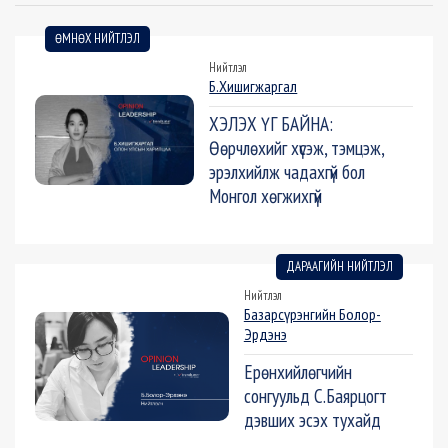
ӨМНӨХ НИЙТЛЭЛ
Нийтлэл
Б.Хишигжаргал
ХЭЛЭХ ҮГ БАЙНА:
Өөрчлөхийг хүсэж, тэмцэж,
эрэлхийлж чадахгүй бол
Монгол хөгжихгүй
ДАРААГИЙН НИЙТЛЭЛ
Нийтлэл
Базарсүрэнгийн Болор-
Эрдэнэ
Ерөнхийлөгчийн
сонгуульд С.Баярцогт
дэвших эсэх тухайд