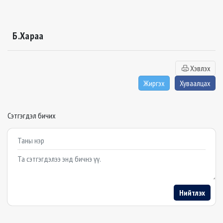
Б.Хараа
Хэвлэх
Жиргэх
Хуваалцах
Сэтгэгдэл бичих
Example textarea
Нийтлэх