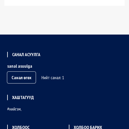
САНАЛ АСУУЛГА
sanal asuulga
Санал өгөх
Нийт санал: 1
ХАШТАГУУД
нийгэм
ХОЛБООС
ХОЛБОО БАРИХ