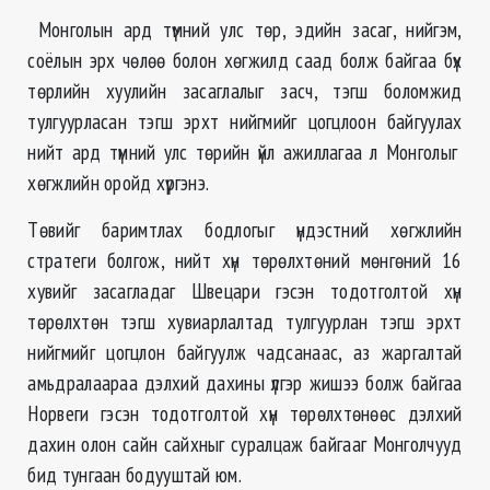
Монголын ард түмний улс төр, эдийн засаг, нийгэм,
соёлын эрх чөлөө болон хөгжилд саад болж байгаа бүх
төрлийн хуулийн засаглалыг засч, тэгш боломжид
тулгуурласан тэгш эрхт нийгмийг цогцлоон байгуулах
нийт ард түмний улс төрийн үйл ажиллагаа л Монголыг
хөгжлийн оройд хүргэнэ.
Төвийг баримтлах бодлогыг үндэстний хөгжлийн
стратеги болгож, нийт хүн төрөлхтөний мөнгөний 16
хувийг засагладаг Швецари гэсэн тодотголтой хүн
төрөлхтөн тэгш хувиарлалтад тулгуурлан тэгш эрхт
нийгмийг цогцлон байгуулж чадсанаас, аз жаргалтай
амьдралаараа дэлхий дахины үлгэр жишээ болж байгаа
Норвеги гэсэн тодотголтой хүн төрөлхтөнөөс дэлхий
дахин олон сайн сайхныг суралцаж байгааг Монголчууд
бид тунгаан бодууштай юм.