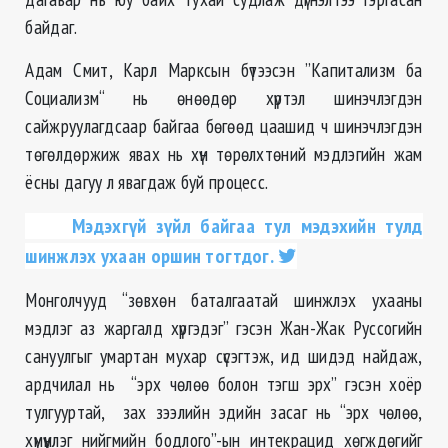
байдаг.
Адам Смит, Карл Марксын бүтээсэн ”Капитализм ба
Социализм“ нь өнөөдөр хүртэл шинэчлэгдэн
сайжруулагдсаар байгаа бөгөөд цаашид ч шинэчлэгдэн
төгөлдөржиж явах нь хүн төрөлхтөний мэдлэгийн жам
ёсны дагуу л явагдаж буй процесс.
Мэдэхгүй зүйл байгаа тул мэдэхийн тулд
шинжлэх ухаан оршин тогтдог.
Монголчууд “зөвхөн баталгаатай шинжлэх ухааны
мэдлэг аз жаргалд хүргэдэг” гэсэн Жан-Жак Руcсогийн
сануулгыг умартан мухар сүсэгтэж, ид шидэд найдаж,
ардчилал нь “эрх чөлөө болон тэгш эрх” гэсэн хоёр
тулгууртай, зах зээлийн эдийн засаг нь “эрх чөлөө,
хүмүүнлэг нийгмийн бодлого”-ын интекрацид хөгждөгийг