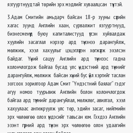
язгууртнуудтай төрийн эрх мэдлийг хуваалцсан түүхтэй.
3.Адам Смитийн амьдарч байсан 18-р зууны сүүлийн
хагас зуунд Английн хаан, сурвалжит язгууртнууд,
бизнесменүүд буюу капиталистууд үгсэн хуйвалдаж
хуулийн засаглал нэрээр ард түмэнээ дарангуйлж,
мөлжиж, хээл хахуулыг цэцэглүүлэн хөгжүүлж эхэлсэн
байдаг. Үүний сацуу Английн ард түмнээс гадна
колончлогдож байгаа бусад улс үндэстний ард түмнийг
дарангуйлж, мөлжиж байсан хүний бус үйл хэргийг таслан
зогсоох зорилгоор Адам Смит “Үндэстний баялаг“ гэдэг
агуу номоо туурьвиж Английн болон колончлогдож
байгаа ард түмнийг дарангуйлал, мөлжлөг, авилгал, хээл
хахуулаас ангижруулж улс төр, эдийн засаг, нийгмийн
эрх чөлөөгөө олох үндэсийг тавьсан юм. Гэхдээ Английн
эзэнт гүрний ард түмэн эрх чөлөөгөө олон удаагийн