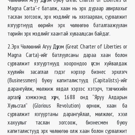
Magna Carta”-г баталж, хаан нь эрх дураар авирлахыг
таслан зогсоож, эрх мэдлийг нь хязгаарлан, сурвалжит
язгууртнууд өөрийн эрх чөлөөгөө баталгаажуулан
төрийн эрх мэдлийг хаантай хуваалцсан байдаг.
2.Эрх Чөлөөний Агуу Дүрэм (Great Charter of Liberties or
Magna Carta)-ийг батлуулсаны дараа хаан болон
сурвалжит язгууртнууд хоорондоо үгсэн хуйвалдаж
хуулийн засаглал гэдэг нэрээр бизнес эрхлэгч
(Businessmen) буюу капиталистууд (Capitalists)-ийг
дарангуйлж, мөлжиж явдал хэрээс хэтэрч, тэвчихийн
аргагүй хэмжээнд хүрч, 1688 онд “Яруу Алдарын
Хувьсгал” (Glorious Revolution) өрнөж, хаан ба
сурвалжит язгууртаны дарангуйлал, мөлжлөг, хээл
хахуулыг таслан зогсоож, бизнесмен буюу
капиталистууд эрх чөлөөгөө олж хаан болон сурвалжит