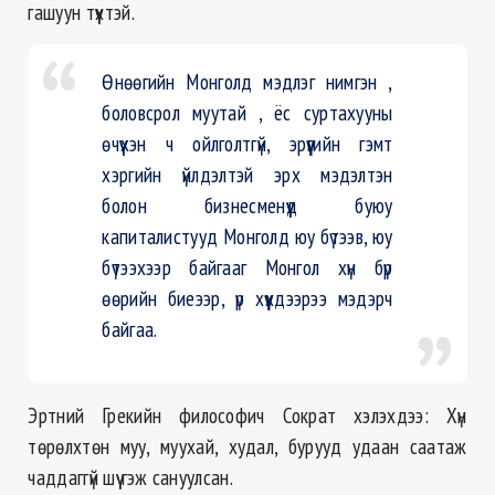
гашуун түүхтэй.
Өнөөгийн Монголд мэдлэг нимгэн ,
боловсрол муутай , ёс суртахууны
өчүүхэн ч ойлголтгүй, эрүүгийн гэмт
хэргийн үйлдэлтэй эрх мэдэлтэн
болон бизнесменүүд буюу
капиталистууд Монголд юу бүтээв, юу
бүтээхээр байгааг Монгол хүн бүр
өөрийн биеээр, үр хүүхдээрээ мэдэрч
байгаа.
Эртний Грекийн философич Сократ хэлэхдээ: Хүн
төрөлхтөн муу, муухай, худал, бурууд удаан саатаж
чаддаггүй шүү гэж сануулсан.