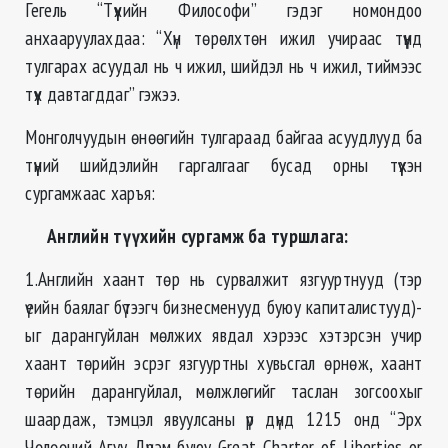
Гегель “Түүхийн Философи” гэдэг номондоо
анхааруулахдаа: “Хүн төрөлхтөн ижил учираас түүнд
тулгарах асуудал нь ч ижил, шийдэл нь ч ижил, тиймээс
түүх давтагддаг” гэжээ.
Монголчуудын өнөөгийн тулгараад байгаа асуудлууд ба
түүний шийдэлийн гаргалгааг бусад орны түүхэн
сургамжаас харъя:
Английн түүхийн сургамж ба туршлага:
1.Английн хаант төр нь сурвалжит язгууртнууд (тэр
үеийн баялаг бүтээгч бизнесменууд буюу капиталистууд)-
ыг дарангуйлан мөлжих явдал хэрээс хэтэрсэн учир
хаант төрийн эсрэг язгууртны хувьсгал өрнөж, хаант
төрийн дарангуйлал, мөлжлөгийг таслан зогсоохыг
шаардаж, тэмцэл явуулсаны үр дүнд 1215 онд “Эрх
Чөлөөний Агуу Дүрэм буюу Great Charter of Liberties or