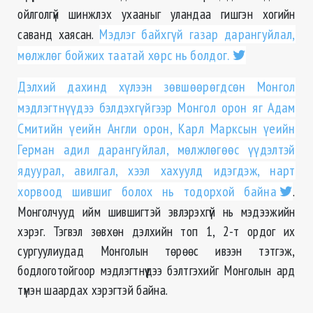
ойлголгүй шинжлэх ухааныг уландаа гишгэн хогийн
саванд хаясан.
Мэдлэг байхгүй газар дарангуйлал,
мөлжлөг бойжих таатай хөрс нь болдог.
Дэлхий дахинд хүлээн зөвшөөрөгдсөн Монгол
мэдлэгтнүүдээ бэлдэхгүйгээр Монгол орон яг Адам
Смитийн үеийн Англи орон, Карл Марксын үеийн
Герман адил дарангуйлал, мөлжлөгөөс үүдэлтэй
ядуурал, авилгал, хээл хахуулд идэгдэж, нарт
хорвоод шившиг болох нь тодорхой байна
.
Монголчууд ийм шившигтэй эвлэрэхгүй нь мэдээжийн
хэрэг. Тэгвэл зөвхөн дэлхийн топ 1, 2-т ордог их
сургуулиудад Монголын төрөөс ивээн тэтгэж,
бодлоготойгоор мэдлэгтнүүдээ бэлтгэхийг Монголын ард
түмэн шаардах хэрэгтэй байна.