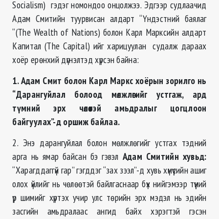
Socialism) гэдэг номондоо онцолжээ. Эдгээр судлаачид
Адам Смитийн туурвисан алдарт “Үндэстний баялаг
“(The Wealth of Nations) болон Карл Марксийн алдарт
Капитал (The Capital) ийг харицуулан судалж дараах
хоёр ерөнхий дүгнэлтэд хүрсэн байна:
1. Адам Смит болон Карл Маркс хоёрын зорилго нь
“Дарангуйлал болоод мөлжлөгийг устгаж, ард
түмний эрх чөлөөтэй амьдралыг цогцлоон
байгуулах”-д оршиж байлаа.
2. Энэ дарангуйлал болон мөлжлөгийг устгах тэдний
арга нь ямар байсан бэ гэвэл
Адам Смитийн хувьд:
“Харагддаггүй гар” гэгддэг “зах зээл”-д хувь хүмүүсийн ашиг
олох үйлийг нь чөлөөтэй байлгаснаар бүх нийгэмээр түүний
үр шимийг хүртэх учир улс төрийн эрх мэдэл нь эдийн
засгийн амьдралаас ангид байх хэрэгтэй гэсэн