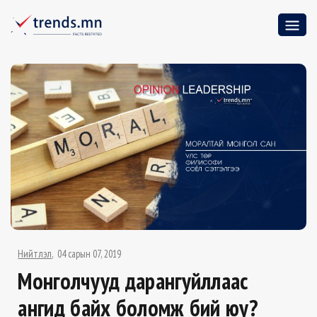
Нийтлэл
04 сарын 07, 2019
Монголчууд дарангуйллаас
ангид байх боломж бий юу?