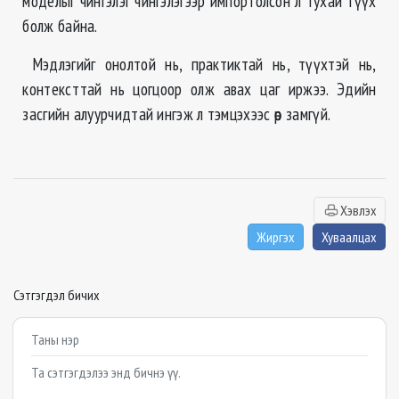
моделыг чингэлэг чингэлэгээр импортолсон л тухай түүх
болж байна.
Мэдлэгийг онолтой нь, практиктай нь, түүхтэй нь,
контексттай нь цогцоор олж авах цаг иржээ. Эдийн
засгийн алуурчидтай ингэж л тэмцэхээс өөр замгүй.
Хэвлэх
Жиргэх
Хуваалцах
Сэтгэгдэл бичих
Example textarea