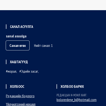
САНАЛ АСУУЛГА
sanal asuulga
Санал өгөх
Нийт санал: 1
ХАШТАГУУД
морал
Эдийн засаг
ХОЛБООС
ХОЛБОО БАРИХ
РЕДАКЦЫН И-МЭИЛ ХАЯГ:
Редакцийн бодлого
bolorerdene_b@hotmail.com
Үйлчилгээний нөхцөл