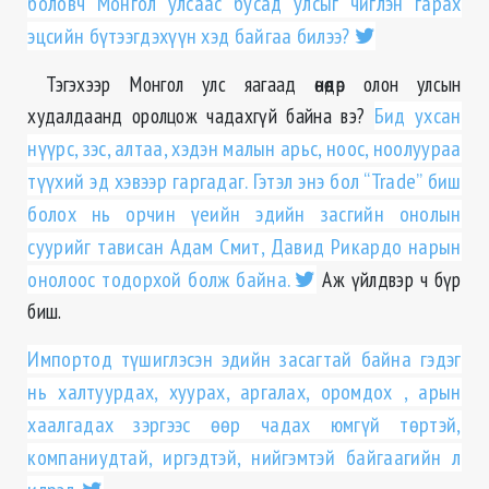
боловч Монгол улсаас бусад улсыг чиглэн гарах
эцсийн бүтээгдэхүүн хэд байгаа билээ?
Тэгэхээр Монгол улс яагаад өнөөдөр олон улсын
худалдаанд оролцож чадахгүй байна вэ?
Бид ухсан
нүүрс, зэс, алтаа, хэдэн малын арьс, ноос, ноолуураа
түүхий эд хэвээр гаргадаг. Гэтэл энэ бол “Trade” биш
болох нь орчин үеийн эдийн засгийн онолын
суурийг тависан Адам Смит, Давид Рикардо нарын
онолоос тодорхой болж байна.
Аж үйлдвэр ч бүр
биш.
Импортод түшиглэсэн эдийн засагтай байна гэдэг
нь халтуурдах, хуурах, аргалах, оромдох , арын
хаалгадах зэргээс өөр чадах юмгүй төртэй,
компаниудтай, иргэдтэй, нийгэмтэй байгаагийн л