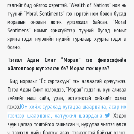
гэдгийг бид ойлгох хэрэгтэй. “Wealth of Nations” ном нь
түүний “Moral Sentiments” гэх нэртэй ном болон бусад
моралын онолын логик үргэлжлэл байсан. “Moral
Sentimens” номыг ярихгүйгээр түүний бусад номыг
ярина гэдэг нүгэлийн нүдийг гурилаар хуурна гэдэг л
болно.
Тэгвэл Адам Смит “Морал” гэх философийн
ойлголтоор юуг хэлсэн бэ? Морал гэж юу вэ?
Бид моралыг “Ёс суртахуун” гэж алдаатай орчуулжээ.
Гэтэл Адам Смит хэлэхдээ, “Морал” гэдэг нь хүн аливаа
зүйлийг маш сайн, уран, эстэтиктэй хийхийг хэлнэ
гэжээ.
Юм хийж сурахад хугацаа шаардана, асар их
тэвчээр шаардана, хатуужил шаардана.
Хэдэн
зуун цагаар толгойгоо гашилсан ч, нуруугаа чилтэл өвдсөн
ч тэвчээд өөрийн болгож авах тэвчээртэй байхыг хэлнэ.