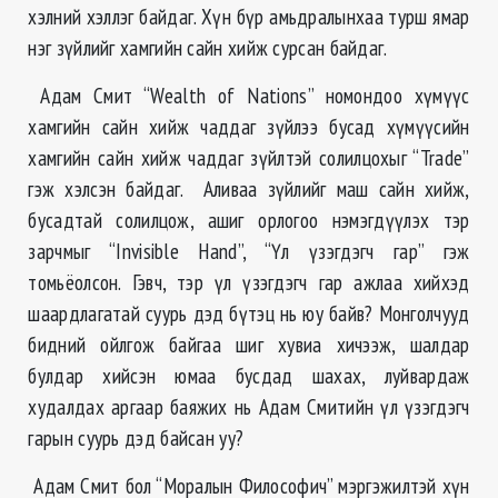
хэлний хэллэг байдаг. Хүн бүр амьдралынхаа турш ямар
нэг зүйлийг хамгийн сайн хийж сурсан байдаг.
Адам Смит “Wealth of Nations” номондоо хүмүүс
хамгийн сайн хийж чаддаг зүйлээ бусад хүмүүсийн
хамгийн сайн хийж чаддаг зүйлтэй солилцохыг “Trade”
гэж хэлсэн байдаг. Аливаа зүйлийг маш сайн хийж,
бусадтай солилцож, ашиг орлогоо нэмэгдүүлэх тэр
зарчмыг “Invisible Hand”, “Үл үзэгдэгч гар” гэж
томьёолсон. Гэвч, тэр үл үзэгдэгч гар ажлаа хийхэд
шаардлагатай суурь дэд бүтэц нь юу байв? Монголчууд
бидний ойлгож байгаа шиг хувиа хичээж, шалдар
булдар хийсэн юмаа бусдад шахах, луйвардаж
худалдах аргаар баяжих нь Адам Смитийн үл үзэгдэгч
гарын суурь дэд байсан уу?
Адам Смит бол “Моралын Философич” мэргэжилтэй хүн