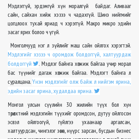
Мэдлэггүй, эрдэмгүй хүн моралгүй байдаг. Аливааг
сайн, сайхан хийж хэзээ ч чадахгүй. Шинэ нийгмийг
цогцлоох тухай яриад ч хэрэггүй. Макро микро эдийн
засаг ярих болоо ч үгүй.
Монголчууд нэг л зүйлийг маш сайн ойлгох хэрэгтэй.
Мэдлэгийг хэзээ ч оромдож болдоггүй, халтуурдаж
болдоггүй
. Мэдлэг байнга хөгжиж байгаа учир морал
бас түүнийг дагаж хөгжиж байгаа. Мэдлэгт байнга л
суралцана.
Үнэн мэдлэгийг олж байж л нийгэм ярина,
эдийн засаг ярина, худалдаа ярина.
Монгол улсын сүүлийн 30 жилийн түүх бол хүн
төрөлхтний мэдлэгийн түүхийг оромдсон, дутуу ойлгосон
эсвэл ойлгоогүй, гүйлгээ ухаанаар аргалсан,
халтуурдсан, чингэлэг зөөсөн, нүүрс зарсан, бусдын бизнес