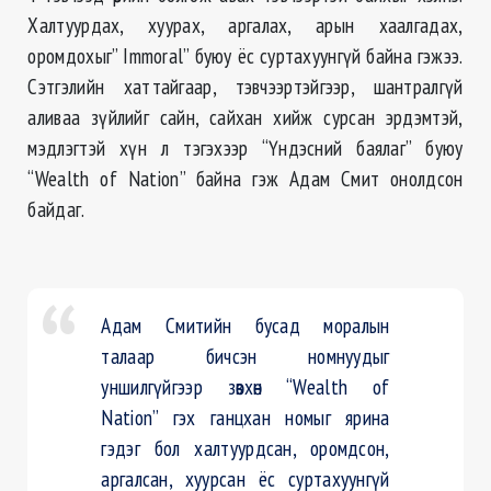
Халтуурдах, хуурах, аргалах, арын хаалгадах,
оромдохыг” Immoral” буюу ёс суртахуунгүй байна гэжээ.
Сэтгэлийн хаттайгаар, тэвчээртэйгээр, шантралгүй
аливаа зүйлийг сайн, сайхан хийж сурсан эрдэмтэй,
мэдлэгтэй хүн л тэгэхээр “Үндэсний баялаг” буюу
“Wealth of Nation” байна гэж Адам Смит онолдсон
байдаг.
Адам Смитийн бусад моралын
талаар бичсэн номнуудыг
уншилгүйгээр зөвхөн “Wealth of
Nation” гэх ганцхан номыг ярина
гэдэг бол халтуурдсан, оромдсон,
аргалсан, хуурсан ёс суртахуунгүй