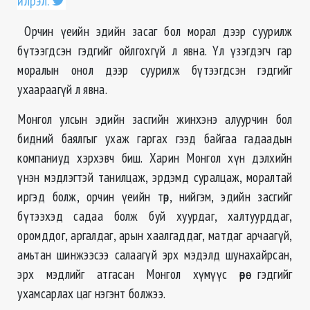
илрэл.
Орчин үеийн эдийн засаг бол морал дээр суурилж
бүтээгдсэн гэдгийг ойлгохгүй л явна. Үл үзэгдэгч гар
моралын онол дээр суурилж бүтээгдсэн гэдгийг
ухаараагүй л явна.
Монгол улсын эдийн засгийн жинхэнэ алуурчин бол
бидний баялгыг ухаж гаргах гээд байгаа гадаадын
компаниуд хэрхэвч биш. Харин Монгол хүн дэлхийн
үнэн мэдлэгтэй танилцаж, эрдэмд суралцаж, моралтай
иргэд болж, орчин үеийн төр, нийгэм, эдийн засгийг
бүтээхэд садаа болж буй хуурдаг, халтуурддаг,
оромддог, аргалдаг, арын хаалгаддаг, матдаг арчаагүй,
амьтан шинжээсээ салаагүй эрх мэдэлд шунахайрсан,
эрх мэдлийг атгасан Монгол хүмүүс өөрөө гэдгийг
ухамсарлах цаг нэгэнт болжээ.