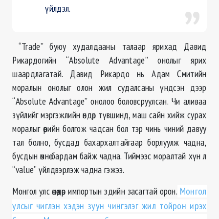
үйлдэл.
“Trade” буюу худалдааны талаар ярихад Давид
Рикардогийн “Absolute Advantage” онолыг ярих
шаардлагатай. Давид Рикардо нь Адам Смитийн
моралын онолыг олон жил судалсаны үндсэн дээр
“Absolute Advantage” онолоо боловсруулсан. Чи аливаа
зүйлийг мэргэжлийн өндөр түвшинд, маш сайн хийж сурах
моралыг өөрийн болгож чадсан бол тэр чинь чиний давуу
тал болно, бусдад бахархалтайгаар борлуулж чадна,
бусдын өмнө бардам байж чадна. Тиймээс моралтай хүн л
“value” үйлдвэрлэж чадна гэжээ.
Монгол улс өнөөдөр импортын эдийн засагтай орон.
Монгол
улсыг чиглэн хэдэн зуун чингэлэг жил тойрон ирэх