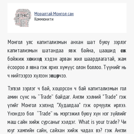
Моралтай Монгол сан
Коммюнити
Монгол улс капитализмын анхан шат буюу зэрлэг
капитализмын шатандаа явж байна, цаашид өсөж
бойжиж хөгжихөд хэдэн арван жил шаардлагатай, жам
ёсоороо л явна гэж ярих хүмүүс олон боллоо. Түүнийг нь
ч нийтээрээ хүлээн зөвшөөрчээ.
Тэгвэл зэрлэг ч бай, хоцорсон ч бай капитализмын гол
амин сүнс нь “Trade” байдаг. Англи хэлний "Trade" гэж
үгийг Монгол хэлэнд "Худалдаа" гэж орчуулж ирлээ.
Үнэндээ бол “Trade” нь мэргэжил буюу хүн нэг зүйлийг
маш сайн хийж сурсаныг хэлдэг. What is your trade? Чи
юуг хамгийн сайн, сайхан хийж чадах вэ? гэж Англи