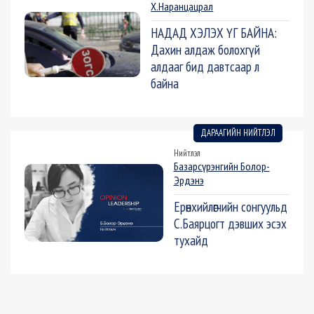
Х.Наранцацрал
НАДАД ХЭЛЭХ ҮГ БАЙНА:
Дахин алдаж болохгүй
алдааг бид давтсаар л
байна
ДАРААГИЙН НИЙТЛЭЛ
Нийтлэл
Базарсүрэнгийн Болор-
Эрдэнэ
Ерөнхийлөгчийн сонгуульд
С.Баярцогт дэвших эсэх
тухайд