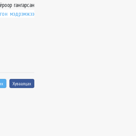
оёроор гангарсан
ргон мэдрэмжээ
эх
Хуваалцах