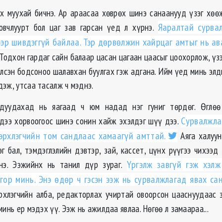
х муухай бичнэ. Ар араасаа хөврөх шинэ санаанууд үзэг хөөж,
овчлуурт бол цаг зав гарсан үед л хүрнэ.
Яаралтай сурва
эр шивдэггүй байлаа. Тэр дөрвөлжин хайрцаг амтыг нь ав
Тодхон гардаг сайн балаар цасан цагаан цаасыг цоохорлож, үзэ
үлсэн бодсоноо шалавхан буулгах гэж адгана. Ийм үед минь элд
эж, утсаа тасалж ч мэднэ.
 дуудахад нь яагаад ч юм надад нэг гуниг төрдөг. Өглөө
дээ хорвоогоос шинэ сонин хайж эхэлдэг шүү дээ.
Сурвалжла
эрхлэгчийн том сандлаас хамаагүй амттай.
Аяга халуун
эг бал, тэмдэглэлийн дэвтэр, зай, кассет, цүнх рүүгээ чихээд
нэ. Ээжийнх нь танил дүр зураг.
Үргэлж завгүй гэж хэлж
гор минь. Энэ өдөр ч гэсэн ээж нь сурвалжлагад явах са
хлэгчийн алба, редакторлах учиртай овоорсон цааснуудаас 
минь ер мэдэх үү. Ээж нь ажилдаа явлаа. Нөгөө л замаараа...