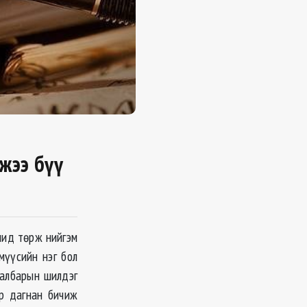
мжээ бүү
чид төрж нийгэм
мүүсийн нэг бол
салбарын шилдэг
эр дагнан бичиж