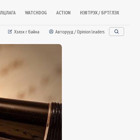
ЛЦЛАГА
WATCHDOG
ACTION
НЭВТРЭХ / БҮРТГҮҮЛЭХ
Хэлэх үг байна
Авторууд / Opinion leaders