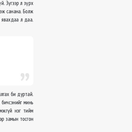
. Зүгээр л зүрх
гэж санана. Болж
 явахдаа л даа.
лгах би дуртай.
а бичсэнийг минь
омжгүй нэг тийм
мөр замын тосгон