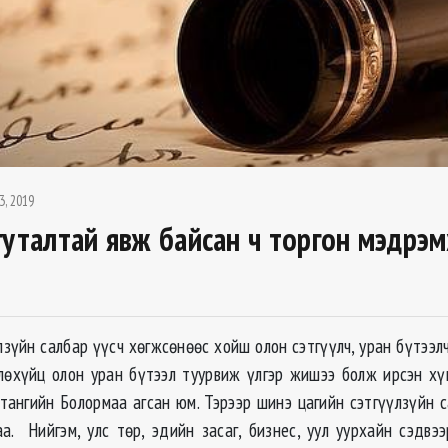
3, 2019
гуталтай явж байсан ч торгон мэдрэ
лзүйн салбар үүсч хөгжсөнөөс хойш олон сэтгүүлч, уран бүтээл
лөхүйц олон уран бүтээл туурвиж үлгэр жишээ болж ирсэн хү
нтангийн Болормаа агсан юм. Тэрээр шинэ цагийн сэтгүүлзүйн 
аа. Нийгэм, улс төр, эдийн засаг, бизнес, уул уурхайн сэдвэ