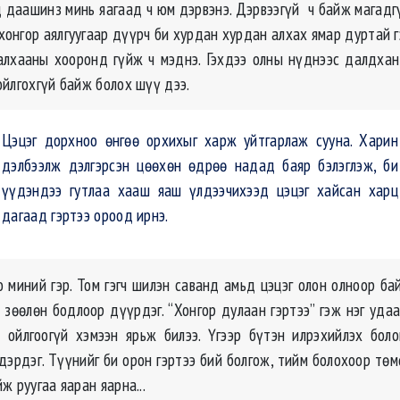
 даашинз минь яагаад ч юм дэрвэнэ. Дэрвээгүй ч байж магадгүй
 хонгор аялгуугаар дүүрч би хурдан хурдан алхах ямар дуртай 
 алхааны хооронд гүйж ч мэднэ. Гэхдээ олны нүднээс далдхан
ойлгохгүй байж болох шүү дээ.
Цэцэг дорхноо өнгөө орхихыг харж уйтгарлаж сууна. Харин
дэлбээлж дэлгэрсэн цөөхөн өдрөө надад баяр бэлэглэж, би
үүдэндээ гутлаа хааш яаш үлдээчихээд цэцэг хайсан харц
дагаад гэртээ ороод ирнэ.
 миний гэр. Том гэгч шилэн саванд амьд цэцэг олон олноор бай
 зөөлөн бодлоор дүүрдэг. “Хонгор дулаан гэртээ” гэж нэг уда
ойлгоогүй хэмээн ярьж билээ. Үгээр бүтэн илрэхийлэх бол
дэрдэг. Түүнийг би орон гэртээ бий болгож, тийм болохоор тө
ж руугаа яаран яарна...