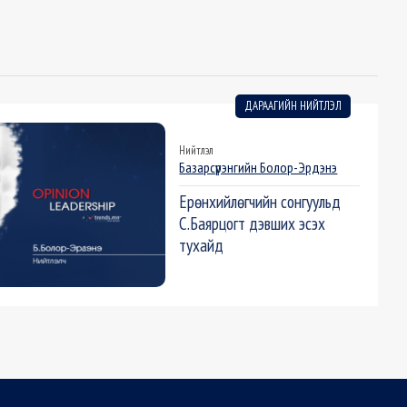
ДАРААГИЙН НИЙТЛЭЛ
Нийтлэл
Базарсүрэнгийн Болор-Эрдэнэ
Ерөнхийлөгчийн сонгуульд
С.Баярцогт дэвших эсэх
тухайд