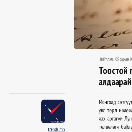
Нийтлэл
05 сарын 0
Тоостой 
алдаарай
Монголд сэтгүү
улс төрд нөлөө
яах аргагүй Лу
төлөөлөгч байл
trends.mn