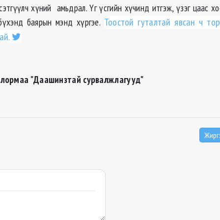
сэтгүүлч хүний амьдрал. Үг үсгийн хүчинд итгэж, үзэг цаас х
 бүхэнд баярын мэнд хүргэе.
Тоостой гуталтай явсан ч то
ай.
олормаа "Даашинзтай сурвалжлагууд"
Жирг