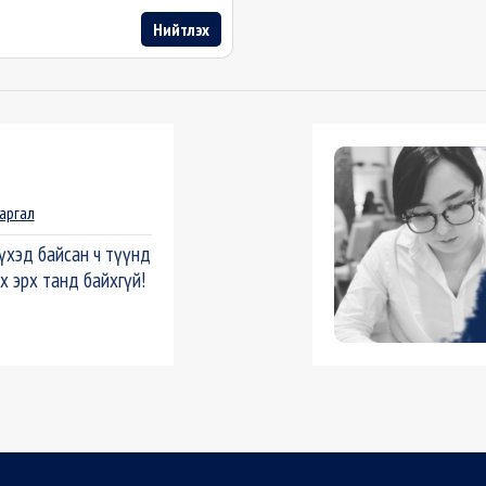
Нийтлэх
аргал
үхэд байсан ч түүнд
х эрх танд байхгүй!