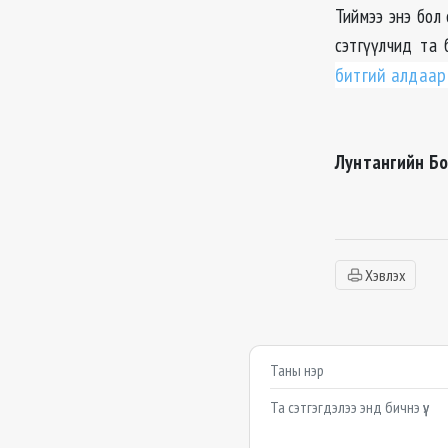
Тиймээ энэ бол 
сэтгүүлчид та
битгий алдаар
Лунтангийн Б
Хэвлэх
Сэтгэгдэл бичих
Example textarea