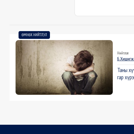
ӨМНӨХ НИЙТЛЭЛ
Нийтлэл
Б.Хишигж
Таны хү
гар хүрэ