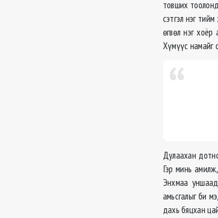
товших тоолонд
сэтгэл нэг тийм
өгвөл нэг хоёр
Хүмүүс намайг 
Дулаахан дотно
Гэр минь амилж,
Энхмаа уншаад 
амьсгалыг би мэ
дахь бяцхан цай