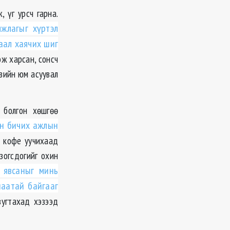
 үг урсч гарна.
лжлагыг хүртэл
аал хаячих шиг
ж харсан, сонсч
вийн юм асуувал
 болгон хөшгөө
н бичих ажлын
 кофе уучихаад
 зогсдогийг охин
 явсаныг минь
наатай байгааг
зугтахад хэзээд