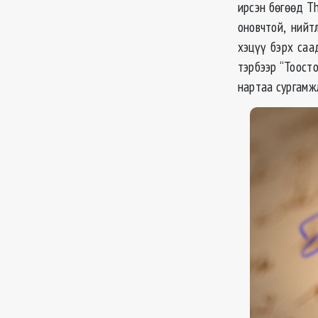
ирсэн бөгөөд Тh
оновчтой, нийт
хэцүү бэрх саа
тэрбээр “Тоост
нартаа сургамж