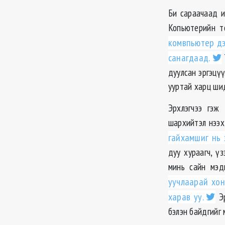
Би сараачаад и
Копьютерийн т
комвпьютер дэ
санагдаад.
дуулсан эргэцү
ууртай харц шид
Эрхлэгчээ гэж
шархийтэл нээх
гайхамшиг нь 
дуу хураагч, үз
минь сайн мэд
уучлаарай хон
харав уу.
Эр
бэлэн байдгийг 