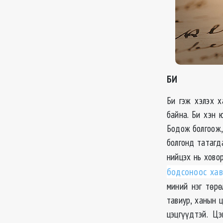
БИ
Би гэж хэлэх х
байна. Би хэн 
Бодож болгоож,
болгонд татагд
нийцэх нь хово
бодсоноос хав
миний нэг төрө
тавиур, ханын ц
цэцгүүдтэй. Ц