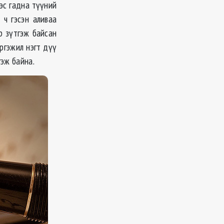
ээс гадна түүний
 ч гэсэн аливаа
р зүтгэж байсан
ргэжил нэгт дүү
гэж байна.