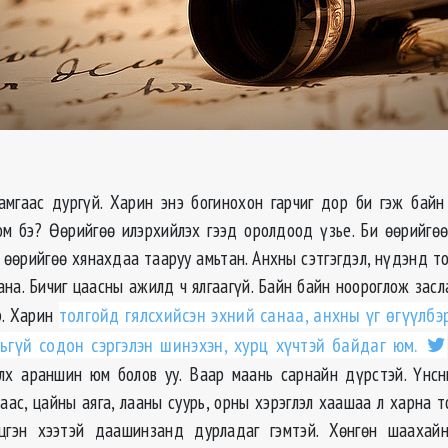
амгаас дургүй. Харин энэ богинохон гарчиг дор би гэж бай
юм бэ? Өөрийгөө илэрхийлэх гээд оролдоод үзье. Би өөрийгөө
 өөрийгөө хянахдаа тааруу амьтан. Анхны сэтгэгдэл, нүдэнд то
ана. Бичиг цаасны ажилд ч ялгаагүй. Байн байн ноороглож засл
р. Харин
толгойд гялсхийсэн эхний санаа, анхны үг өгүүлбэ
ьгүй содон сэргэлэн шинэхэн, хурц хүчтэй байдаг юм.
лх араншин юм болов уу. Ваар маань сарнайн дүрстэй. Үнсн
аас, цайны аяга, лааны суурь, орны хэрэглэл хаашаа л харна т
эцгэн хээтэй даашинзанд дурладаг гэмтэй. Хөнгөн шаахайн