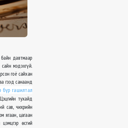
н байн давтмаар
 сайн мэдэхгүй.
рсон гоё сайхан
аа гээд санаанд
р бүр гашилтал
Цэцгийн тухайд
ий сав, чихрийн
ом ягаан, цагаан
 цэмцгэр өсгий