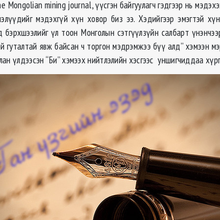
e Мongolian mining journal, үүсгэн байгуулагч гэдгээр нь мэдэх
лэлүүдийг мэдэхгүй хүн ховор биз ээ. Хэдийгээр эмэгтэй хүн
д бэрхшээлийг үл тоон Монголын сэтгүүлзүйн салбарт үнэнчээ
ой гуталтай явж байсан ч торгон мэдрэмжээ бүү алд” хэмээн мэ
лан үлдээсэн “Би” хэмээх нийтлэлийн хэсгээс уншигчиддаа хүр