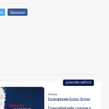
эх
Хуваалцах
ДАРААГИЙН НИЙТЛЭЛ
Нийтлэл
Базарсүрэнгийн Болор-Эрдэнэ
Ерөнхийлөгчийн сонгуульд