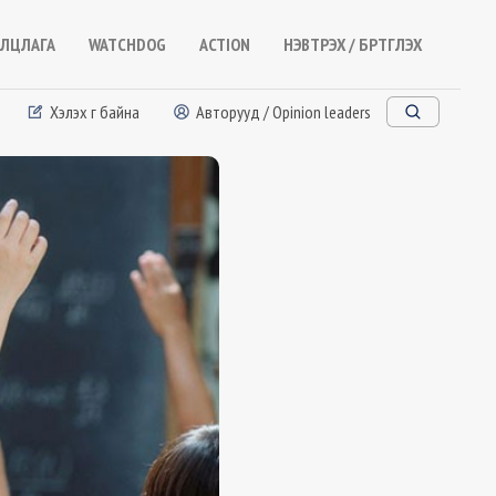
ЛЦЛАГА
WATCHDOG
ACTION
НЭВТРЭХ / БҮРТГҮҮЛЭХ
Хэлэх үг байна
Авторууд / Opinion leaders