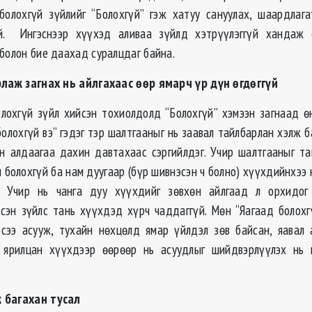
олохгүй зүйлийг “Болохгүй” гэж хатуу сануулах, шаардлаг
эй. Ингэснээр хүүхэд аливаа зүйлд хэтрүүлэггүй хандаж 
 болон бие даахад суралцдаг байна.
рлаж загнах нь айлгахаас өөр ямарч үр дүн өгдөггүй
лохгүй зүйл хийсэн тохиолдолд “Болохгүй” хэмээн загнаад өн
болохгүй вэ” гэдэг тэр шалтгааныг нь заавал тайлбарлан хэлж б
н алдаагаа дахин давтахаас сэргийлдэг. Учир шалтгааныг т
 болохгүй ба нам дуугаар (бүр шивнэсэн ч болно) хүүхдийнхээ
й. Учир нь чанга дуу хүүхдийг зөвхөн айлгаад л орхидо
ссэн зүйлс тань хүүхдэд хүрч чаддаггүй. Мөн “Яагаад болохг
сээ асууж, тухайн нөхцөлд ямар үйлдэл зөв байсан, яавал
р ярилцан хүүхдээр өөрөөр нь асуудлыг шийдвэрлүүлэх нь
 багахан тусал