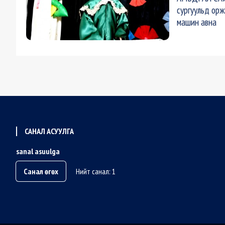
сургуульд орж 
машин авна
САНАЛ АСУУЛГА
sanal asuulga
Санал өгөх
Нийт санал: 1