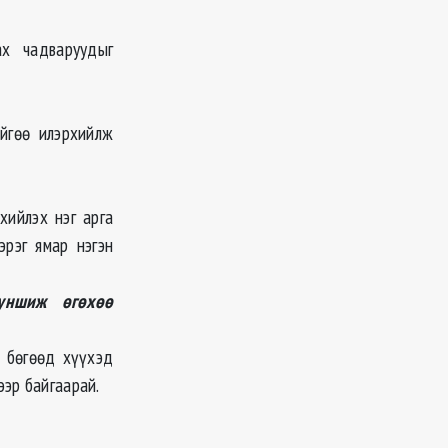
ах чадваруудыг
ийгөө илэрхийлж
хийлэх нэг арга
эрэг ямар нэгэн
уншиж өгөхөө
г бөгөөд хүүхэд
ээр байгаарай.