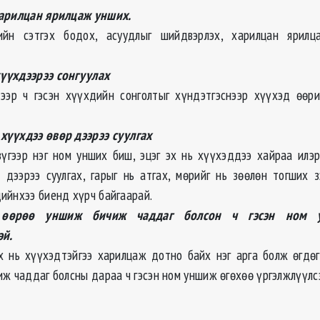
харилцан ярилцаж унших.
йн сэтгэх бодох, асуудлыг шийдвэрлэх, харилцан ярилц
үүхдээрээ сонгуулах
ээр ч гэсэн хүүхдийн сонголтыг хүндэтгэснээр хүүхэд өөр
хүүхдээ өвөр дээрээ суулгах
үгээр нэг ном унших биш, эцэг эх нь хүүхэддээ хайраа илэр
 дээрээ суулгах, гарыг нь атгах, мөрийг нь зөөлөн тогших з
ийнхээ биенд хүрч байгаарай.
 өөрөө уншиж бичиж чаддаг болсон ч гэсэн ном 
эй.
 нь хүүхэдтэйгээ харилцаж дотно байх нэг арга болж өгдө
иж чаддаг болсны дараа ч гэсэн ном уншиж өгөхөө үргэлжлүүлс