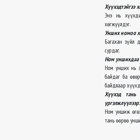
Хүүхэдтэйгээ 
Энэ нь хүүхди
хөгжүүлдэг.
Унших номоо х
Багахан зүйл д
сурдаг.
Ном уншихдаа 
Ном унших нь з
байдаг ба өвөр
байдлаар хүүхд
Хүүхэд тань
үргэлжлүүлээр
Ном уншиж өгөх
тань өөрөө унш