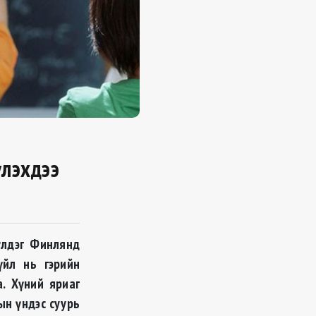
үлэхдээ
үлдэг Финлянд
үйл нь гэрийн
. Хүний яриаг
ын үндэс суурь