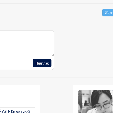
Жирг
Нийтлэх
ХАН: Би удахгүй