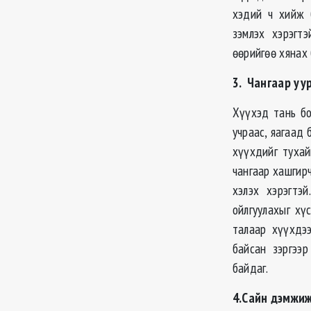
хэдий ч хийж б
зэмлэх хэрэгт
өөрийгөө хянах
3. Чангаар уу
Хүүхэд тань бо
учраас, яагаад 
хүүхдийг тухай
чангаар хашгирч
хэлэх хэрэгтэ
ойлгуулахыг хү
талаар хүүхдээ
байсан зэргээ
байдаг.
4.Сайн дэмжиж