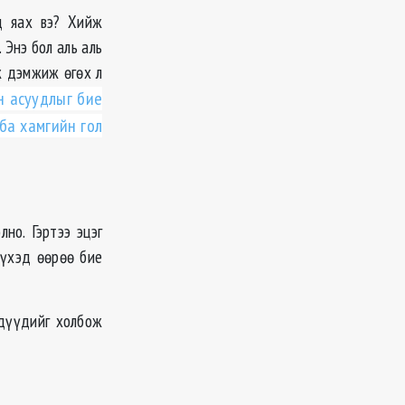
д яах вэ? Хийж
 Энэ бол аль аль
ж дэмжиж өгөх л
йн асуудлыг бие
ба хамгийн гол
но. Гэртээ эцэг
үүхэд өөрөө бие
хдүүдийг холбож