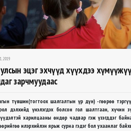
1, 2019
улсын эцэг эхчүүд хүүхдээ хүмүүжү
даг зарчмуудаас
агын түвшин(тогтоох шалгалтын үр дүн) -гөөрөө тэргү
рол дэлхийд үнэлэгдэх болсон гол шалтгаан, хүчин з
 үүдэлтэй харилцааны өндөр чадвар гэж үзэгддэг байна
 өөрийгөө илэрхийлэн ярьж сурна гэдэг бол ухаанлаг байх