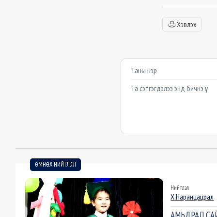
Хэвлэх
Сэтгэгдэл бичих
Example textarea
ӨМНӨХ НИЙТЛЭЛ
Нийтлэл
Х.Наранцацрал
АМЬДРАЛ САЙ