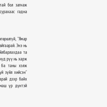
атай бол загнаж
сурахаас гадна
гөрөлгүй, “Ямар
айгаарай. Энэ нь
айлбарлахдаа та
 нүд рүү нь харж
г ба таны хэлж
үй зүйл хийсэн“
 арай дээр байх
 маш үр дүнтэй