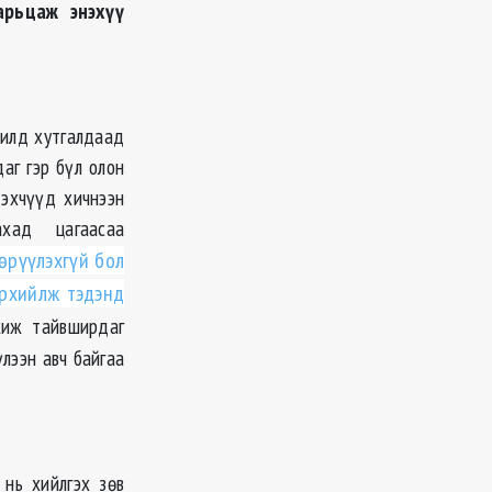
арьцаж энэхүү
жилд хутгалдаад
аг гэр бүл олон
 эхчүүд хичнээн
хад цагаасаа
гөрүүлэхгүй бол
эрхийлж тэдэнд
жиж тайвширдаг
үлээн авч байгаа
 нь хийлгэх зөв