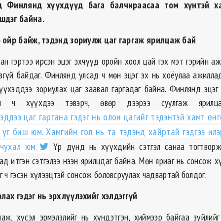
д Финлянд хүүхдүүд бага балчираасаа том хүнтэй х
шдэг байна.
э ойр байж, тэдэнд зориулж цаг гаргаж ярилцаж бай
ан гэртээ ирсэн эцэг эхчүүд оройн хоол цай гэх мэт гэрийн а
авгүй байдаг. Финлянд улсад ч мөн эцэг эх нь хоёулаа ажиллад
үүхэддээ зориулах цаг заавал гаргадаг байна. Финлянд эцэг
ан ч хүүхдээ тэвэрч, өвөр дээрээ суулгаж ярилца
эддээ цаг гаргана гэдэг нь олон цагийг тэдэнтэй хамт өн
н үг биш юм. Хамгийн гол нь та тэдэнд хайртай гэдгээ ил
чухал юм.
Үр дүнд нь хүүхдийн сэтгэл санаа тогтвор
д итгэн сэтгэлээ нээн ярилцдаг байна. Мөн яриаг нь сонсож х
 ч гэсэн хүлээцтэй сонсож боловсруулах чадвартай болдог.
лах гэдэг нь эрхлүүлэхийг хэлдэггүй
аж, хүсэл эрмэлзлийг нь хүндэтгэн, хиймээр байгаа зүйлийг