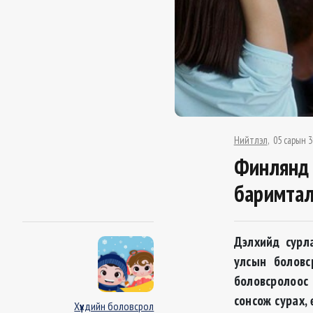
Нийтлэл
05 сарын 3
Финлянд 
баримтал
Дэлхийд сурл
улсын боловс
боловсролоос
сонсож сурах,
Хүүхдийн боловсрол