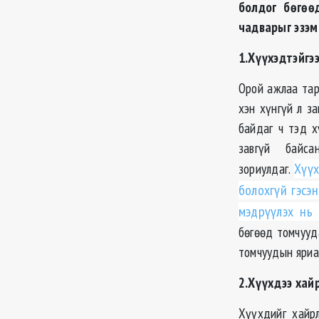
болдог бөгөө
чадварыг эзэм
1.Хүүхэдтэйгэ
Орой ажлаа тар
хэн хүнгүй л з
байдаг ч тэд х
завгүй байс
зориулдаг.
Хүүх
болохгүй гэсэ
мэдрүүлэх нь 
бөгөөд томчууда
томчуудын яриаг
2.Хүүхдээ хайр
Хүүхдийг хайрл