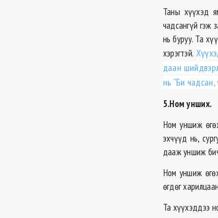
Таны хүүхэд я
чадсангүй гэж з
нь буруу. Та х
хэрэгтэй.
Хүүхэ
даан шийдвэрл
нь “Би чадсан,
5.Ном унших.
Ном уншиж өгөх
эхчүүд нь, сур
дааж уншиж бич
Ном уншиж өгөх
өгдөг харилцаан
Та хүүхэддээ н