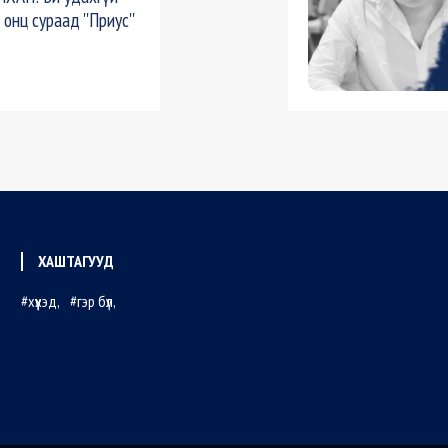
онц сураад ''Приус''
ХАШТАГУУД
хүүхэд
гэр бүл