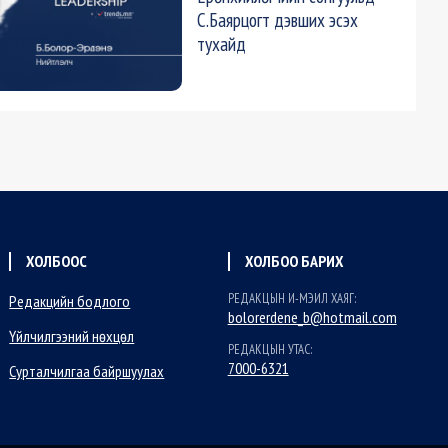
С.Баярцогт дэвших эсэх
тухайд
ХОЛБООС
ХОЛБОО БАРИХ
РЕДАКЦЫН И-МЭИЛ ХАЯГ:
Редакцийн бодлого
bolorerdene_b@hotmail.com
Үйлчилгээний нөхцөл
РЕДАКЦЫН УТАС:
7000-6321
Сурталчилгаа байршуулах