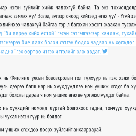
мар нэгэн зүйлийг хийж чадахгүй байна. Та энэ тохиолдол
агнаж зэмлэх үү? Эсвэл, зүгээр очоод хийгээд өгөх үү? - Үгүй ээ.
үүхдийнхээ чадахгүй байгаа тэр л багахан хэсэгт жаахан тусал
д “би өөрөө хийх ёстой” гэсэн сэтгэлгээгээр хандаж, туха
эснээрээ бие даах болон сэтгэн бодох чадвар нь хөгждөг 
 чадна” гэх өөртөө итгэх итгэлийг олж авдаг.
 нь Финлянд улсын боловсролын гол түлхүүр нь гэж хэлж бол
гууль дээрээ багш нар нь хүүхдүүддээ ном уншиж өгдөг ба х
дэг болсны дараа ч ном уншиж өгөхөө үргэлжлүүлдэг байна.
 нь хүүхдийг номонд дуртай болгохоос гадна, томчууд хүү
ы чухал нэгэн гүүр нь болдог.
ом уншиж өгөхдөө доорх зүйлсийг анхаараарай.