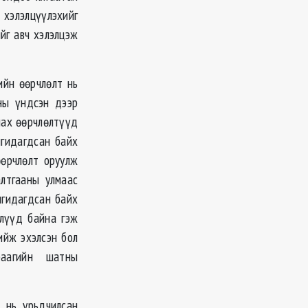
 хэлэлцүүлэхийг
йг авч хэлэлцэж
ийн өөрчлөлт нь
ны үндсэн дээр
улах өөрчлөлтүүд
нгидагдсан байх
өөрчлөлт оруулж
лтгааны улмаас
нгидагдсан байх
слүүд байна гэж
ийж эхэлсэн бол
раагийн шатны
 нь урьдчилсан