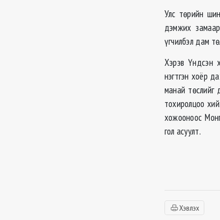
Улс төрийн шин
дэмжих замаар
үгчилбэл дам тө
Хэрэв Үндсэн х
нэгтгэн хоёр да
манай төслийг д
тохиролцоо хий
хожооноос Монг
гол асуулт.
Хэвлэх