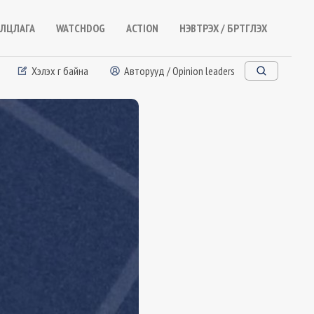
ЛЦЛАГА
WATCHDOG
ACTION
НЭВТРЭХ / БҮРТГҮҮЛЭХ
Хэлэх үг байна
Авторууд / Opinion leaders