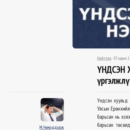
Нийтлэл
07 сарын 2
ҮНДСЭН Х
үргэлжлү
Үндсэн хуульд 
Улсын Ерөнхийлө
барьсан нь хэл
барьсан төсөлд
М.Чимэддорж