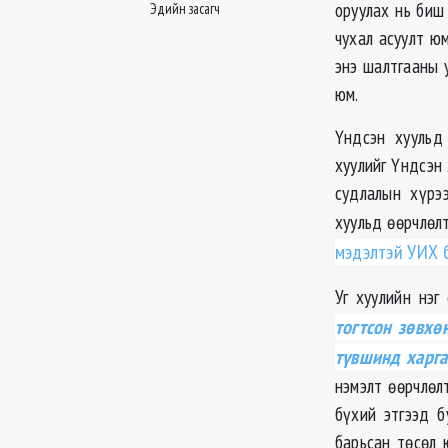
оруулах нь биш
Эдийн засагч
чухал асуулт ю
энэ шалтгааны 
юм.
Үндсэн хуульд
хуулийг Үндсэн 
судлалын хүрэ
хуульд өөрчлөлт
мэдэлтэй УИХ 
Уг хуулийн нэг
тогтсон зөвхө
түвшинд харга
нэмэлт өөрчлөл
бүхий этгээд б
барьсан төсөл 