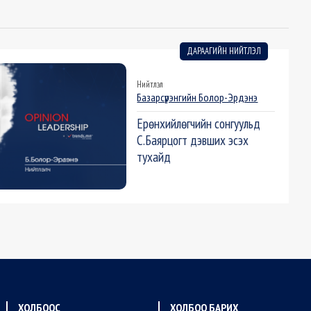
ДАРААГИЙН НИЙТЛЭЛ
Нийтлэл
Базарсүрэнгийн Болор-Эрдэнэ
Ерөнхийлөгчийн сонгуульд
С.Баярцогт дэвших эсэх
тухайд
ХОЛБООС
ХОЛБОО БАРИХ