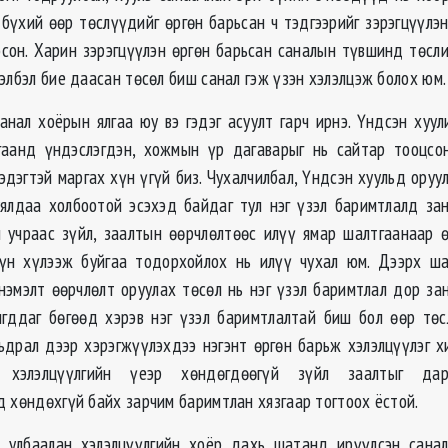
 бүхий өөр төслүүдийг өргөн барьсан ч тэдгээрийг зэрэгцүүлэн
осон. Харин зэрэгцүүлэн өргөн барьсан саналын түвшинд төсли
элбэл бие даасан төсөл биш санал гэж үзэн хэлэлцэж болох юм.
санал хоёрын ялгаа юу вэ гэдэг асуулт гарч ирнэ. Үндсэн хуул
гаанд үндэслэгдэн, хожмын үр дагаварыг нь сайтар тооцсо
эдэгтэй маргах хүн үгүй биз. Чухалчилбал, Үндсэн хуульд ору
ялдаа холбоотой эсэхэд байдаг тул нэг үзэл баримтлалд за
ч учраас зүйл, заалтын өөрчлөлтөөс илүү ямар шалтгаанаар 
дүн хүлээж буйгаа тодорхойлох нь илүү чухал юм. Дээрх ша
нэмэлт өөрчлөлт оруулах төсөл нь нэг үзэл баримтлал дор за
гддаг бөгөөд хэрэв нэг үзэл баримтлалтай биш бол өөр тө
мьдрал дээр хэрэгжүүлэхдээ нэгэнт өргөн барьж хэлэлцүүлэг х
хэлэлцүүлгийн үеэр хөндөгдөөгүй зүйл заалтыг да
д хөндөхгүй байх зарчим баримтлан хязгаар тогтоох ёстой.
с улбаалан хэлэлцүүлгийн хоёр дахь шатанд ирүүлсэн санал