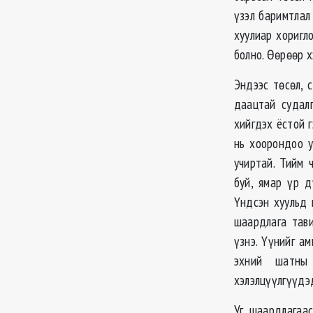
үзэл баримтлал
хуулиар хоригл
болно. Өөрөөр х
Эндээс төсөл, 
даацтай судал
хийгдэх ёстой г
нь хоорондоо у
учиртай. Тийм 
буй, ямар үр 
Үндсэн хуульд 
шаардлага тави
үзнэ. Үүнийг а
эхний шатны 
хэлэлцүүлгүүдэ
Уг шаардлагаа