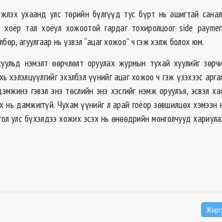
жлэх ухаанд улс төрийн бүлгүүд тус бүрт нь ашигтай сана
 хоёр тал хоёул хожоотой гардаг тохиролцоог side payment
лбөр, агуулгаар нь үзвэл “ацаг хожоо” ч гэж хэлж болох юм.
уульд нэмэлт өөрчлөлт оруулах журмын тухай хуулийг зөрч
хь хэлэлцүүлгийг эхэлбэл үүнийг ацаг хожоо ч гэж үзэхээс арга
эмжинэ гэвэл энэ төслийн энэ хэсгийг нэмж оруулъя, эсвэл ха
х нь дамжиггүй. Чухам үүнийг л арай гоёор зөвшилцөх хэмээн н
ол улс бүхэлдээ хожих эсэх нь өнөөдрийн монголчууд хариула
Жирг