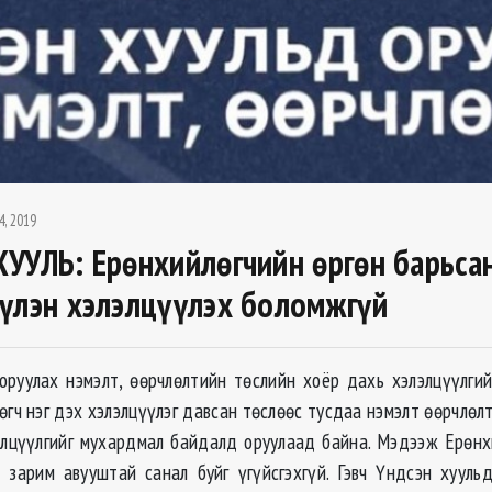
4, 2019
УУЛЬ: Ерөнхийлөгчийн өргөн барьсан
үлэн хэлэлцүүлэх боломжгүй
оруулах нэмэлт, өөрчлөлтийн төслийн хоёр дахь хэлэлцүүлги
гч нэг дэх хэлэлцүүлэг давсан төслөөс тусдаа нэмэлт өөрчлөл
элцүүлгийг мухардмал байдалд оруулаад байна. Мэдээж Ерөнх
 зарим авууштай санал буйг үгүйсгэхгүй. Гэвч Үндсэн хууль