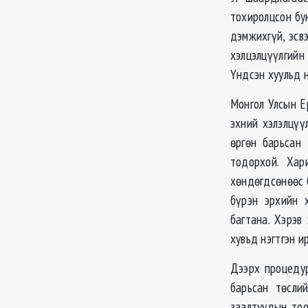
тохиролцсон бу
дэмжихгүй, эсвэ
хэлцэлцүүлгийн
Үндсэн хуульд 
Монгол Улсын Е
эхний хэлэлцүү
өргөн барьсан 
тодорхой. Хар
хөндөгдсөнөөс 
бүрэн эрхийн х
багтана. Хэрэв
хувьд нэгтгэн и
Дээрх процедур
барьсан төсли
заалтуудын тоо