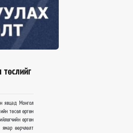
 төслийг
йн явцад Монгол
тийн төсөл өргөн
ийлөгчийн өргөн
д ямар өөрчлөлт