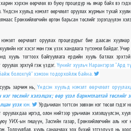
 харин хэрхэн өөрчлөх вэ буюу процедур нь ямар байх вэ гэдэг
м. Үндсэн хуульд нэмэлт өөрчлөлт оруулах журмын тухай хуули
улмаас Ерөнхийлөгчийн өргөн барьсан төслийг зэрэгцүүлэн хэл
 нэмэлт өөрчлөлт оруулах процедурыг бие даасан хуулиар 
хуулийн нэг хэсэг мөн гэж үзэх хандлага түгээмэл байдаг. Учир
энд хууль тогтоох байгууллага ердийн хууль батлах эрхтэй
 оруулах эрхгүй гэж үздэг.
Үүнийг хуульч Нарангэрэл “Ард т
байж болохгүй” хэмээн тодорхойлж байна.
 суурь зарчим нь,
Үндсэн хуульд нэмэлт өөрчлөлт оруула
н нэг төслийг хэлэлцэх; өөр үзэл баримтлалтай төслийг 
лцан үзэх
юм.
Урдьчилан тогтсон зөвхөн нэг төсөл гэдэг н
т оруулахдаа иргэд, олон нийтээр урьчилан хэлэлцүүлсэн, хуул
уюу УИХ-ын гишүүн, Засгийн газар, Ерөнхийлөгчийн аль нэг
юм. Тодруулбал, хууль санаачлах эрх бүхий этгээдүүд нь хоо