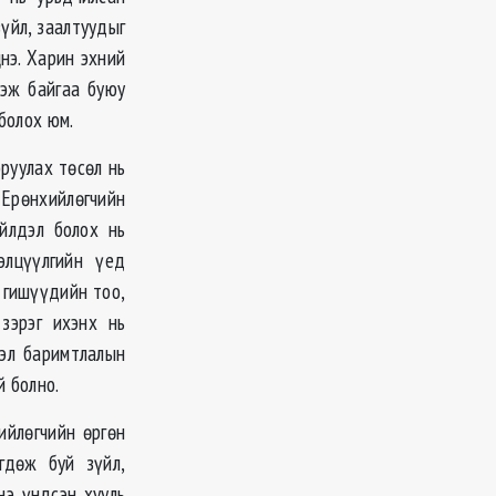
үйл, заалтуудыг
цнэ. Харин эхний
цэж байгаа буюу
болох юм.
руулах төсөл нь
 Ерөнхийлөгчийн
йлдэл болох нь
элцүүлгийн үед
 гишүүдийн тоо,
 зэрэг ихэнх нь
зэл баримтлалын
й болно.
ийлөгчийн өргөн
гдөж буй зүйл,
нэ үндсэн хууль