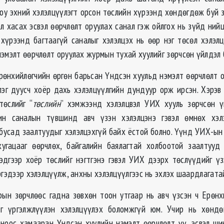
юу эхний хэлэлцүүлэгт орсон төслийн хүрээнд хөндөгдөж буй з
л хасах эсвэл өөрчлөлт оруулах санал гэж ойлгох нь зүйд ний
 хүрээнд багтаагүй саналыг хэлэлцэх нь өөр нэг төсөл хэлэл
нэмэлт өөрчлөлт оруулах журмын тухай хуулийг зөрчсөн үйлдэл 
рөнхийлөгчийн өргөн барьсан Үндсэн хуульд нэмэлт өөрчлөлт о
лэг дуусч хоёр дахь хэлэлцүүлгийн дундуур орж ирсэн. Хэрэв
төслийг “
төслийн
” хэмжээнд хэлэлцвэл УИХ хууль зөрчсөн ү
ин саналын түвшинд авч үзэн хэлэлцэнэ гэвэл өмнөх хэл
бусад заалтуудыг хэлэлцэхгүй байх ёстой болно. Үүнд УИХ-ын
угацааг өөрчлөх, байгалийн баялагтай холбоотой заалтууд
 эдгээр хоёр төслийг нэгтгэнэ гэвэл УИХ дээрх төслүүдийг ү
ргэдээр хэлэлцүүлж, анхны хэлэлцүүлгээс нь эхлэх шаардлагата
ын зөрчлөөс гадна зөвхөн тоон утгаар нь авч үзсэн ч Ерөнх
йг үргэлжлүүлэн хэлэлцүүлэх боломжгүй юм. Учир нь хөндө
ноос хамааран Үндсэн хуулийн нэмэлт өөрчлөлт үү, эсвэл ши