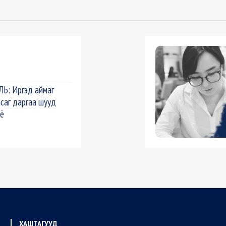
Ь: Иргэд аймаг
асаг даргаа шууд
лъё
ХАШТАГУУД