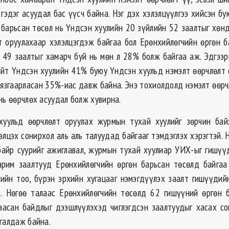
гэдэг асуудал бас үүсч байна. Нэг дэх хэлэлцүүлгээ хийсэн б
 барьсан төсөл нь Үндсэн хуулийн 20 зүйлийн 52 заалтыг хөн
 оруулахаар хэлэлцэгдэж байгаа бол Ерөнхийлөгчийн өргөн б
 49 заалтыг хамарч буй нь мөн л 28% болж байгаа аж. Эдгээ
ийт Үндсэн хуулийн 41% буюу Үндсэн хуульд нэмэлт өөрчлөлт
хязгаарласан 35%-иас давж байна. Энэ тохиолдолд нэмэлт өөрч
 нь өөрчлөх асуудал болж хувирна.
 хуульд өөрчлөлт оруулах журмын тухай хуулийг зөрчин бай
элцэх сонирхол аль аль талуудад байгааг тэмдэглэх хэрэгтэй. 
айр суурийг ажиглавал, журмын тухай хуулиар УИХ-ыг гишүү
арим заалтууд Ерөнхийлөгчийн өргөн барьсан төсөлд байга
йн тоо, бүрэн эрхийн хугацааг нэмэгдүүлэх заалт гишүүдий
. Нөгөө талаас Ерөнхийлөгчийн төсөлд 62 гишүүний өргөн 
асан байдлыг дээшлүүлэхэд чиглэгдсэн заалтуудыг хасах со
агалдаж байна.