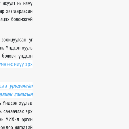
 асуулт нь илүү
ар хязгаарласан
элцэх боломжгүй
зохицуулсан уг
 нь Үндсэн хууль
 боловч үндсэн
үмнээс илүү эрх
хдаа
урьдчилан
зөвхөн саналын
ь Үндсэн хуульд
ь санаачлах эрх
 нь УИХ-д өргөн
рондоо ялгаатай