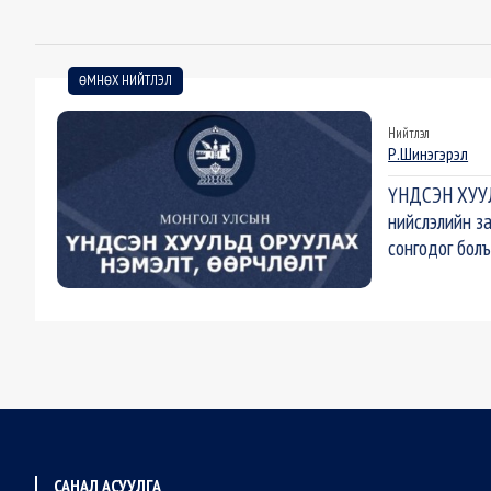
ӨМНӨХ НИЙТЛЭЛ
Нийтлэл
Р.Шинэгэрэл
ҮНДСЭН ХУУЛ
нийслэлийн з
сонгодог бо
САНАЛ АСУУЛГА