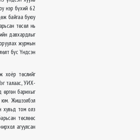
уюу нэр бүхий 62
дөж байгаа буюу
арьсан төсөл нь
рийн давхардлыг
 оруулах журмын
лөлт бус Үндсэн
ж хоёр төслийг
Нэг талаас, УИХ-
д өргөн барихыг
а юм. Жишээлбэл
н хувьд том олз
барьсан төслөөс
нирхол агуулсан