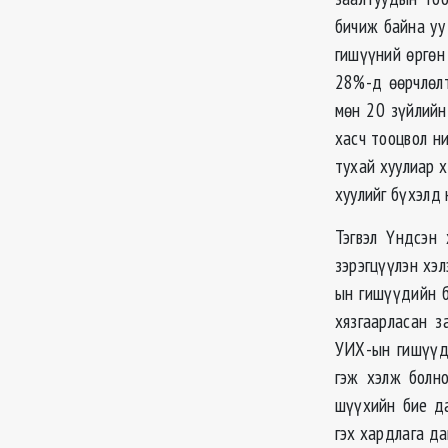
бичиж байна уу 
гишүүний өргөн
28%-д өөрчлөлт
мөн 20 зүйлийн
хасч тооцвол н
тухай хуулиар 
хуулийг бүхэлд
Тэгвэл Үндсэн
зэрэгцүүлэн хэл
ын гишүүдийн б
хязгаарласан з
УИХ-ын гишүүди
гэж хэлж болно
шүүхийн бие да
гэх хардлага д