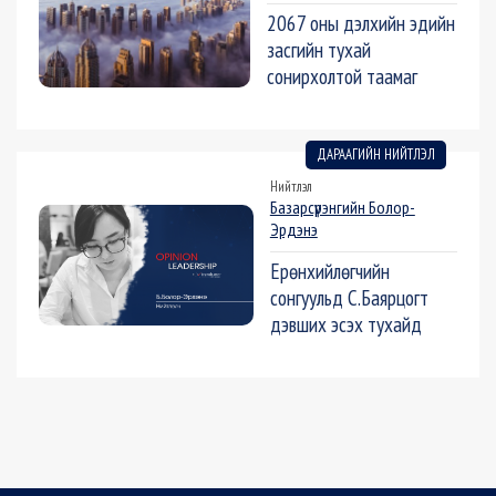
2067 оны дэлхийн эдийн
засгийн тухай
сонирхолтой таамаг
ДАРААГИЙН НИЙТЛЭЛ
Нийтлэл
Базарсүрэнгийн Болор-
Эрдэнэ
Ерөнхийлөгчийн
сонгуульд С.Баярцогт
дэвших эсэх тухайд