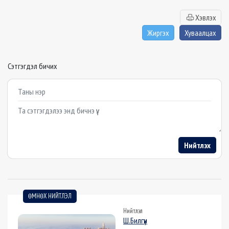
Хэвлэх
Жиргэх
Хуваалцах
Сэтгэгдэл бичих
Example textarea
Нийтлэх
ӨМНӨХ НИЙТЛЭЛ
Нийтлэл
Ш.Билгүүн