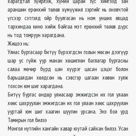
харагдтал зүйрлэж, хүний царай зүс хийгээд зан
араншин ерөнхий төлөв хүмүүжил зэргийг нь оновчтой
үгсээр сэтгэлд ойр буулгасан нь ном унших явцад
тархиндаа кино хийж байгаа мэт ерөнхий төлөв дүрс
нь тод томруун харагдана.
Жишээ нь:
Улиас бургасаар битүү бүрхэгдсэн голын мөсөн дээгүүр
шар ус гүйж уур манан хөшиглөн баглагар бургасны
салаа мөчир бүрд цан хүүрэг цасан цэцэг болон
барьцалдан хөлдсөн нь сэвсгэр цагаан хөвөн зулж
тохсон юм шиг харагдана.
Битүү бургас өндөр улиасаар эмжигдсэн их гол улаан
хөөс цахруулан эмжигдсан их гол улаан хөөс цахруулан
ууртай юм шиг хаагин шуугин урсана. Энэ бол урд
Тамирын гол билээ
Монгол нутгийн хангайн хавар юутай сайхан билээ. Усан