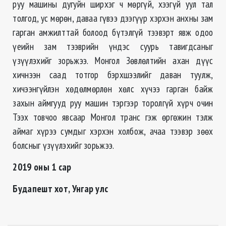
руу машины дугуйн ширхэг ч мөргүй, хээгүй уул тал
толгод, ус мөрөн, даваа гүвээ дээгүүр хэрхэн анхны зам
гарган амжилттай болоод бүтэлгүй тээвэрт явж одоо
үеийн зам тээврийн үндэс суурь тавигдсаныг
үзүүлэхийг зорьжээ. Монгол Зөвлөлтийн ахан дүүс
хичнээн саад тотгор бэрхшээлийг даван туулж,
хичээнгүйлэн хөдөлмөрлөн хөлс хүчээ гарган байж
захын аймгууд руу машин тэргээр торолгүй хүрч очин
Тээх товчоо явсаар Монгол транс гэж өргөжин тэлж
аймаг хүрээ сумдыг хэрхэн холбож, ачаа тээвэр зөөх
болсныг үзүүлэхийг зорьжээ.
2019 оны 1 сар
Будапешт хот, Унгар улс