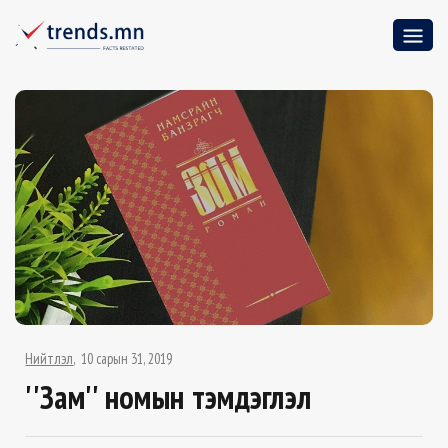
Нийтлэл
10 сарын 31, 2019
''Зам'' номын тэмдэглэл