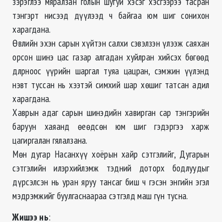
зэрэглээ мяралзан голын шугуй хэсэг хэсгээрээ тасран
тэнгэрт нисээд дүүлээд ч байгаа юм шиг сонихон
харагдана.
Өвлийн эхэн сарын хүйтэн салхи сэвэлзэн үлээж саяхан
орсон шинэ цас газар алгадан хуйлран хийсэх бөгөөд
длрноос үүрийн шаргал туяа цацран, сэмжин үүлэнд
нэвт туссан нь хээтэй симхий шар хөшиг татсан адил
харагдана.
Хаврын адаг сарын шинэдийн хавирган сар тэнгэрийн
баруун хаяанд өеөдсөн юм шиг гэдэргээ харж
цагиргалан гялалзана.
Мөн дугар Насанхүү хоёрын хайр сэтгэлийг, Дугарын
сэтгэлийн илэрхийлэмж тэдний доторх бодлуудыг
дүрсэлсэн нь уран яруу тансаг биш ч гэсэн энгийн эгэл
мэдрэмжийг буулгаснаараа сэтгэлд маш гүн тусна.
Жишээ нь
: