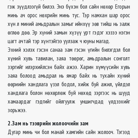
гэж зүүдлээгүй билээ. Энэ бүхэн бол сайн нөхөр Егорын
минь ач орос нөхрийн минь тус. Тэр намхан шар орос
хүн л миний амьдралын замыг ийнхүү зөв тийш нь залж
өглөө дөө. Эр хүний замын хүзүү урт гэдэг хэзээ нэгэн
цагт ачтай тэр хүнтэйгээ уулзаж ч юуны магад.
Эхний хэлэх гэсэн санаа зам гэсэн үгийн билэгдэл бол
хүний хувь тавилан, заяа төөрөг, амьдралын сонголт
зэргийг илэрхийлсэн байх ажээ. Харин хүмүүсийн хувь
заяа болоод амьдрал нь ямар байх нь тухайн хүний
өөриийн хандлага үзэл бодол, хийж буй ажил, үйлдэл
хандлага болон нөхөрлөж буй нөхөд зэргээс нь шууд
хамаардаг гэдгийг ойлгуулж уншигчдад үлдээхийг
зорьжээ.
2.Зам нь тээврийн жолоочийн зам
Дугар минь чи бол манай хамгийн сайн жолооч. Тэгээд