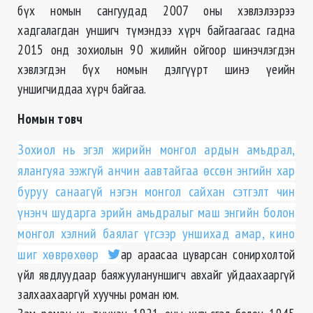
бүх номын сангуудад 2007 оны хэвлэлээрээ
хадгалагдан уншигч түмэндээ хүрч байгаагаас гадна
2015 онд зохиолын 90 жилийн ойгоор шинэчлэгдэн
хэвлэгдэн бүх номын дэлгүүрт шинэ үеийн
уншигчиддаа хүрч байгаа.
Номын товч
Зохиол нь эгэл жирийн монгол ардын амьдрал,
ялангуяа ээжгүй анчин аавтайгаа өссөн энгийн хар
буруу санаагүй нэгэн монгол сайхан сэтгэлт чин
үнэнч шударга эрийн амьдралыг маш энгийн болон
монгол хэлний баялаг үгсээр уншихад амар, кино
шиг хөврөхөөр
ар араасаа цуварсан сонирхолтой
үйл явдлуудаар баяжуулануншигч авхайг уйдаахааргүй
залхаахааргүй хуучны роман юм.