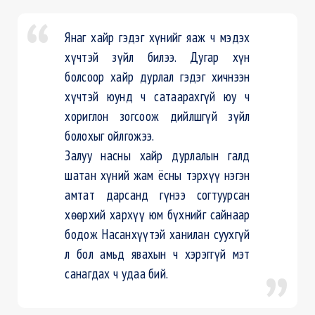
Янаг хайр гэдэг хүнийг яаж ч мэдэх
хүчтэй зүйл билээ. Дугар хүн
болсоор хайр дурлал гэдэг хичнээн
хүчтэй юунд ч сатаарахгүй юу ч
хориглон зогсоож дийлшгүй зүйл
болохыг ойлгожээ.
Залуу насны хайр дурлалын галд
шатан хүний жам ёсны тэрхүү нэгэн
амтат дарсанд гүнээ согтуурсан
хөөрхий хархүү юм бүхнийг сайнаар
бодож Насанхүүтэй ханилан суухгүй
л бол амьд явахын ч хэрэггүй мэт
санагдах ч удаа бий.