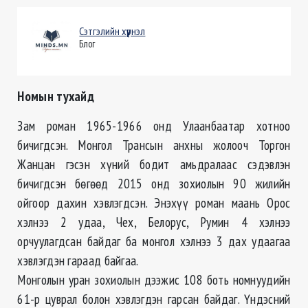
Сэтгэлийн хүүрнэл
Блог
Номын тухайд
Зам роман 1965-1966 онд Улаанбаатар хотноо
бичигдсэн. Монгол Трансын анхны жолооч Торгон
Жанцан гэсэн хүний бодит амьдралаас сэдэвлэн
бичигдсэн бөгөөд 2015 онд зохиолын 90 жилийн
ойгоор дахин хэвлэгдсэн. Энэхүү роман маань Орос
хэлнээ 2 удаа, Чех, Белорус, Румин 4 хэлнээ
орчуулагдсан байдаг ба монгол хэлнээ 3 дах удаагаа
хэвлэгдэн гараад байгаа.
Монголын уран зохиолын дээжис 108 боть номнуудийн
61-р цуврал болон хэвлэгдэн гарсан байдаг. Үндэсний