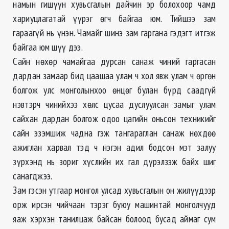
намын гишүүн хувьсгалын дайчин эр болохоор чамд
хариуцлагатай үүрэг өгч байгаа юм. Тийшээ зам
гараагүй нь үнэн. Чамайг шинэ зам гаргана гэдэгт итгэж
байгаа юм шүү дээ.
Сайн нөхөр чамайгаа дурсан санаж чиний гаргасан
дардан замаар бид цаашаа улам ч хол явж улам ч өргөн
болгож улс монголынхоо өнцөг булан бүрд саадгүй
нэвтэрч чинийхээ хөлс цусаа дуслуулсан замыг улам
сайхан дардан болгож одоо цагийн оньсон техникийг
сайн эзэмшиж чадна гэж тангараглан санаж нөхдөө
ажиглан харвал тэд ч нэгэн адил бодсон мэт залуу
зүрхэнд нь зориг хүслийн их гал дүрэлзэж байх шиг
санагджээ.
Зам гэсэн утгаар монгол улсад хувьсгалын он жилүүдээр
орж ирсэн чийчаан тэрэг буюу машинтай монголчууд
яаж хэрхэн танилцаж байсан болоод бусад аймаг сум