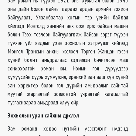
Зам роман нь түүхэн 1921 оны хувьсгал болон 1945
оны дайн болон дайны дараах ардын армийн зохион
байгуулалт, Улаанбаатар хотын тэр үеийн байдал
хйигээд Монголд хамгийн анх орж ирж байсан машин
болон Тээх товчоон байгуулагдаж байсан зэрэг түүхэн
түүхэн үйл явдлыг уран зохиолын хэтрүүлэг хийгээд
Монгол Трансын анхны жолооч Торгон Жанцан гэсэн
хүний бодит амьдралаас сэдэвлэн бичигдсэн маш
сонирхолтой роман юм. Номын гол дүрүүдээр
хүмүүсийн суурь хүмүүжил, ерөнхий зан ааш хүн хүний
зан харектер болон гол дүрийн амьдралыг сайнтай
муутай жаргалтай зовлонтой учралтай хагацалтай
тусгаснаараа амьдралд илүү ойр.
Зохиолын уран сайхны дүрслэл
Зам романд хөдөө нутгийн үзэсгэлэнг нүдэнд