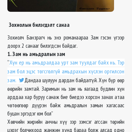
Зохиолын билэгдэлт санаа
Зохиолч Банзрагч нь энэ романаараа Зам гэсэн үгээр
доорх 2 санааг билэгдсэн байдаг.
1. Зам нь амьдралын зам
“
Хүн ер нь амьдралдаа урт зам туулдаг байх нь. Тэр
зам бол эцэс төгсгөлгүй амьдрахын хүслэн оргилсон
зам.
Дандаа шулуун дардан байдаггүй. Хүн бүр өөр
өөрийн замтай. Заримын нь зам нь яагаад будлин хүн
арддаа хар буруу санаж бие биедээ хорсон занах атаа
чөтөөгөөр дүүрэн байж амьдралын замын хагасаас
буцан эргэдэг юм бол”
Хөвчийн жирийн анчны хүү зэр зэмсэг агссан төрийн
цэрэг болчихоод жанжин хүнд бараа болж алсад одно