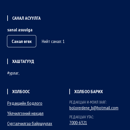
САНАЛ АСУУЛГА
sanal asuulga
Санал өгөх
Нийт санал: 1
ХАШТАГУУД
урлаг
ХОЛБООС
ХОЛБОО БАРИХ
РЕДАКЦЫН И-МЭИЛ ХАЯГ:
Редакцийн бодлого
bolorerdene_b@hotmail.com
Үйлчилгээний нөхцөл
РЕДАКЦЫН УТАС:
7000-6321
Сурталчилгаа байршуулах