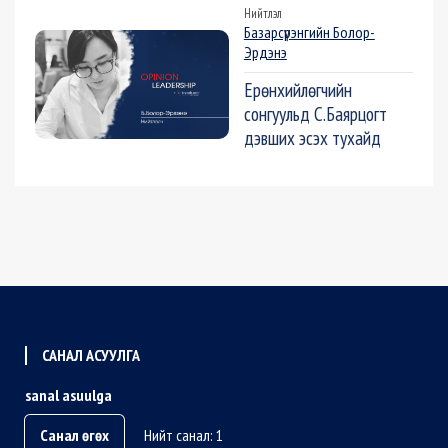
Нийтлэл
Базарсүрэнгийн Болор-
Эрдэнэ
Ерөнхийлөгчийн
сонгуульд С.Баярцогт
дэвших эсэх тухайд
САНАЛ АСУУЛГА
sanal asuulga
Санал өгөх
Нийт санал: 1