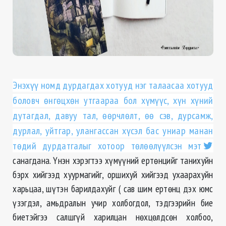
Энэхүү номд дурдагдах хотууд нэг талаасаа хотууд
боловч өнгөцхөн утгаараа бол хүмүүс, хүн хүний
дутагдал, давуу тал, өөрчлөлт, өө сэв, дурсамж,
дурлал, уйтгар, улангассан хүсэл бас униар манан
төдий дурдатгалыг хотоор төлөөлүүлсэн мэт
санагдана. Үнэн хэрэгтээ хүмүүний ертөнцийг танихуйн
бэрх хийгээд хуурмагийг, оршихуй хийгээд ухаарахуйн
харьцаа, шүтэн барилдахуйг ( сав шим ертөнц дэх юмс
үзэгдэл, амьдралын учир холбогдол, тэдгээрийн бие
биетэйгээ салшгүй харилцан нөхцөлдсөн холбоо,