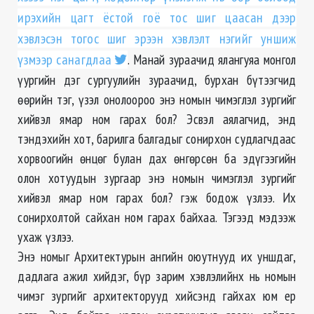
ирэхийн цагт ёстой гоё тос шиг цаасан дээр
хэвлэсэн тогос шиг эрээн хэвлэлт нэгийг уншиж
үзмээр санагдлаа
. Манай зураачид ялангуяа монгол
үургийн дэг сургуулийн зураачид, бурхан бүтээгчид
өөрийн тэг, үзэл онолоороо энэ номын чимэглэл зургийг
хийвэл ямар ном гарах бол? Эсвэл аялагчид, энд
тэндэхийн хот, барилга балгадыг сонирхон судлагчдаас
хорвоогийн өнцөг булан дах өнгөрсөн ба эдүгээгийн
олон хотуудын зургаар энэ номын чимэглэл зургийг
хийвэл ямар ном гарах бол? гэж бодож үзлээ. Их
сонирхолтой сайхан ном гарах байхаа. Тэгээд мэдээж
ухаж үзлээ.
Энэ номыг Архитектурын ангийн оюутнууд их уншдаг,
дадлага ажил хийдэг, бүр зарим хэвлэлийнх нь номын
чимэг зургийг архитекторууд хийсэнд гайхах юм ер