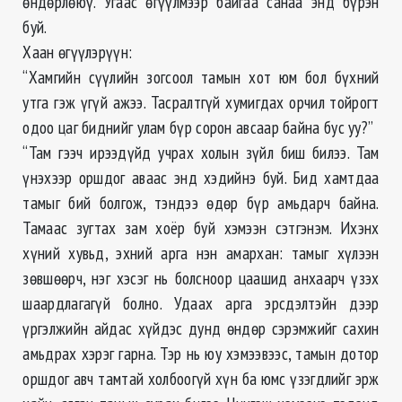
өндөрлөюү. Угаас өгүүлмээр байгаа санаа энд бүрэн
буй.
Хаан өгүүлэрүүн:
“Хамгийн сүүлийн зогсоол тамын хот юм бол бүхний
утга гэж үгүй ажээ. Тасралтгүй хумигдах орчил тойрогт
одоо цаг биднийг улам бүр сорон авсаар байна бус уу?”
“Там гээч ирээдүйд учрах холын зүйл биш билээ. Там
үнэхээр оршдог аваас энд хэдийнэ буй. Бид хамтдаа
тамыг бий болгож, тэндээ өдөр бүр амьдарч байна.
Тамаас зугтах зам хоёр буй хэмээн сэтгэнэм. Ихэнх
хүний хувьд, эхний арга нэн амархан: тамыг хүлээн
зөвшөөрч, нэг хэсэг нь болсноор цаашид анхаарч үзэх
шаардлагагүй болно. Удаах арга эрсдэлтэйн дээр
үргэлжийн айдас хүйдэс дунд өндөр сэрэмжийг сахин
амьдрах хэрэг гарна. Тэр нь юу хэмээвээс, тамын дотор
оршдог авч тамтай холбоогүй хүн ба юмс үзэгдлийг эрж