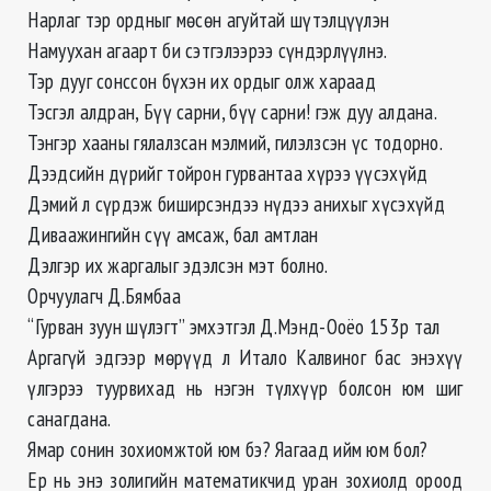
Нарлаг тэр ордныг мөсөн агуйтай шүтэлцүүлэн
Намуухан агаарт би сэтгэлээрээ сүндэрлүүлнэ.
Тэр дууг сонссон бүхэн их ордыг олж хараад
Тэсгэл алдран, Бүү сарни, бүү сарни! гэж дуу алдана.
Тэнгэр хааны гялалзсан мэлмий, гилэлзсэн үс тодорно.
Дээдсийн дүрийг тойрон гурвантаа хүрээ үүсэхүйд
Дэмий л сүрдэж биширсэндээ нүдээ анихыг хүсэхүйд
Диваажингийн сүү амсаж, бал амтлан
Дэлгэр их жаргалыг эдэлсэн мэт болно.
Орчуулагч Д.Бямбаа
“Гурван зуун шүлэгт” эмхэтгэл Д.Мэнд-Ооёо 153р тал
Аргагүй эдгээр мөрүүд л Итало Калвиног бас энэхүү
үлгэрээ туурвихад нь нэгэн түлхүүр болсон юм шиг
санагдана.
Ямар сонин зохиомжтой юм бэ? Яагаад ийм юм бол?
Ер нь энэ золигийн математикчид уран зохиолд ороод