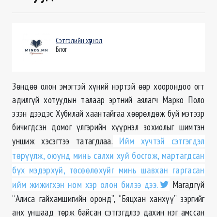
Сэтгэлийн хүүрнэл
Блог
Зөндөө олон эмэгтэй хүний нэртэй өөр хоорондоо огт
адилгүй хотуудын талаар эртний аялагч Марко Поло
эзэн дээдэс Хубилай хаантайгаа хөөрөлдөж буй мэтээр
бичигдсэн домог үлгэрийн хүүрнэл зохиолыг шимтэн
уншиж хэсэгтээ татагдлаа.
Ийм хүчтэй сэтгэгдэл
төрүүлж, оюунд минь салхи хуй босгож, мартагдсан
бүх мэдэрхүй, төсөөлөхүйг минь шавхан гаргасан
ийм жижигхэн ном хэр олон билээ дээ.
Магадгүй
“Алиса гайхамшигийн оронд”, “Бяцхан ханхүү” зэргийг
анх уншаад төрж байсан сэтгэгдлээ дахин нэг амссан