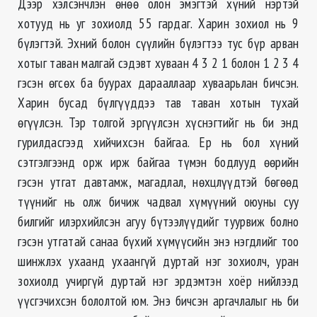
Дээр хэлсэнчлэн өнөө олон эмэгтэй хүний нэртэй
хотууд нь уг зохиолд 55 гардаг. Харин зохиол нь 9
бүлэгтэй. Эхний болон сүүлийн бүлэгтээ тус бүр арван
хотыг таван малгай сэдэвт хуваан 4 3 2 1 болон 1 2 3 4
гэсэн өгсөх ба буурах дарааллаар хуваарьлан бичсэн.
Харин бусад бүлгүүддээ тав таван хотын тухай
өгүүлсэн. Тэр толгой эргүүлсэн хүснэгтийг нь би энд
гурилдасгээд хийчихсэн байгаа. Ер нь бол хүний
сэтгэлгээнд орж ирж байгаа түмэн бодлууд өөрийн
гэсэн утгат давтамж, магадлал, нөхцлүүдтэй бөгөөд
түүнийг нь олж бичиж чадвал хүмүүний оюуны суу
билгийг илэрхийлсэн агуу бүтээлүүдийг туурвиж болно
гэсэн утгатай санаа бүхий хүмүүсийн энэ нэгдлийг тоо
шинжлэх ухаанд ухаангүй дуртай нэг зохиолч, уран
зохиолд учиргүй дуртай нэг эрдэмтэн хоёр нийлээд
үүсгэчихсэн бололтой юм. Энэ бичсэн аргачлалыг нь би