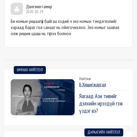
Дөлгөөнтамир
2020-10-29
Би номын уншаагүй байгаа хэдий ч энэ номын тэмдэглэлийг
хараад бараг гол санааг нь ойлгочихлоо. Энэ номыг заавал
олж уншиж цааш нь түгээх болноо
ӨМНӨХ НИЙТЛЭЛ
Нийтлэл
Б.Хишигжаргал
Яагаад Ази тивийг
дэлхийн ирээдүй гэж
үздэг вэ?
ДАРААГИЙН НИЙТЛЭЛ