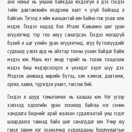
анх номыг нь уншиж байхдаа мэдээгүй л дээ гэхдээ
тийм давтамжийн мэдрэмж яалт ч үгүй байгаад л
байсын. Тэгээд л ийм жанцантай юм байна гэж ухаж олж
мэдэв. Гэхдээ надад бол Итало Кальвино шиг уран
өгүүлэгчид тэр тоо илүү санагдсан. Гэхдээ магадгүй
бүхий л цаг үеийн уран өгүүлэгчид, агуу бүтээлүүдийг
судлаад үзвэл ард нь айхтар тооны ухаан байдаг байж
мэдэх юм. Мань мэт ямар тэрийг нь тоолж тооцоолж
мэдэх биш мэдэрснээрээ л үнэлдэг хэрэг шүү дээ.
Мэдээж аливаад өөрийн бүтэц, хэм хэмнэл, давтамж,
оргил, халил, түрэгдэл уналт, төгсгөл бий.
Гэхдээ л шууд томьёолчих нь хаашаа юм. Нэг үгээр
хэлэхэд одоогийн уран зохиолд байгаа нэг сонин
хандлага биднийг арай жаахан судалгаатай унш гэдэг
шаардлага тавиад байх шиг санагддаг юм. Учир юу
гэвэл зарим нэг зохиолчид худалдааны борлуулалтын