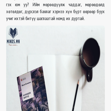
гэх юм уу? Ийм мөрөөдүүлж чаддаг, мөрөөдөлд
хөтөлдөг, дүрслэл баялаг хэрнээ хүн бүрт өөрөөр буух
учиг ихтэй битүү шаглаатай номд их дуртай.