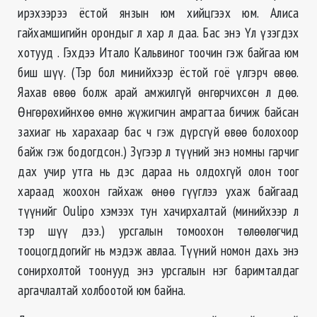
ирэхээрээ ёстой янзын юм хийцгээх юм. Алиса
гайхамшигийн орондыг л хар л даа. Бас энэ Үл үзэгдэх
хотууд . Гэхдээ Итало Кальвиног тоочин гэж байгаа юм
биш шүү. (Тэр бол минийхээр ёстой гоё үлгэрч өвөө.
Яахав өвөө болж арай амжилгүй өнгөрчихсөн л дөө.
Өнгөрөхийнхөө өмнө жүжигчин амрагтаа бичиж байсан
захиаг нь харахаар бас ч гэж дүрсгүй өвөө болохоор
байж гэж бодогдсон.) Зүгээр л түүний энэ номны гарчиг
дах учир утга нь дэс дараа нь олдохгүй олон тоог
хараад жоохон гайхаж өнөө гүүглээ ухаж байгаад
түүнийг Oulipo хэмээх тун хачирхалтай (минийхээр л
тэр шүү дээ.) урсгалын томоохон төлөөлөгчид
тооцогддогийг нь мэдэж авлаа. Түүний номон дахь энэ
сонирхолтой тоонууд энэ урсгалын нэг баримталдаг
аргачлалтай холбоотой юм байна.