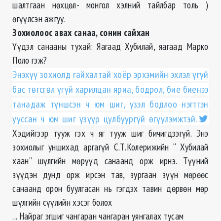
шалтгаан нөхцөл- монгол хэлний тайлбар толь )
өгүүлсэн ажгуу.
Зохиолоос авах санаа, сонин сайхан
Үүдэл санааны тухай: Яагаад Хубилай, яагаад Марко
Поло гэж?
Энэхүү зохиолд гайхалтай хоёр эрхэмийн эхлэл үгүй
бас төгсгөл үгүй харилцан яриа, бодрол, бие биенээ
танадаж түншсэн ч юм шиг, үзэл бодлоо нэгтгэн
ууссан ч юм шиг үзүүр цулбуургүй өгүүлэмжтэй.
Хэдийгээр тууж гэх ч яг тууж шиг бичигдээгүй. Энэ
зохиолыг уншихад аргагүй С.Т.Колерижийн “ Хубилай
хаан” шүлгийн мөрүүд санаанд орж ирнэ. Түүний
зүүдэн дунд орж ирсэн тав, зургаан зүүн мөрөөс
санаанд орон буулгасан нь гэгдэх тавин дөрвөн мөр
шүлгийн сүүлийн хэсэг болох
... Найраг эгшиг чангаран чангаран уянгалах тусам