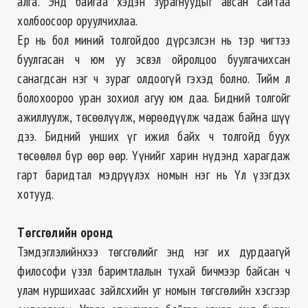
алга. Энд байгаа хэдэн зурагнуудыг авсан сайтаа
холбоосоор оруулчихлаа.
Ер нь бол миний толгойдоо дүрсэлсэн нь тэр чигтээ
буулгасан ч юм уу эсвэл ойролцоо буулгачихсан
санагдсан нэг ч зураг олдоогүй гэхэд болно. Тийм л
болохоороо уран зохиол агуу юм даа. Бидний толгойг
ажиллуулж, төсөөлүүлж, мөрөөдүүлж чадаж байна шүү
дээ. Бидний унших үг ижил байх ч толгойд буух
төсөөлөл бүр өөр өөр. Үүнийг харин нүдэнд харагдаж
гарт баридтал мэдрүүлэх номын нэг нь Үл үзэгдэх
хотууд.
Төгсгөлийн оронд
Тэмдэглэлийнхээ төгсгөлийг энд нэг их дурдаагүй
философи үзэл баримтлалын тухай бичмээр байсан ч
улам нуршихаас зайлсхийн уг номын төгсгөлийн хэсгээр