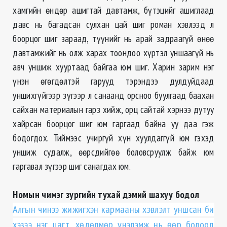
хамгийн өндөр ашигтай давтамж, бүтэцийг ашиглаад
давс нь багадсан сулхан цай шиг роман хэвлээд л
боорцог шиг зараад, түүнийг нь арай задраагүй өнөө
давтамжийг нь олж харах тоондоо хүртэл уншаагүй нь
авч уншиж хууртаад байгаа юм шиг. Харин зарим нэг
үнэн өгөгдөлтэй гарууд тэрэндээ дулдуйдаад
уншихгүйгээр зүгээр л санаанд орсноо буулгаад баахан
сайхан материалын гарз хийж, орц сайтай хэрнээ дутуу
хайрсан боорцог шиг юм гаргаад байна уу даа гэж
бодогдох. Тиймээс учиргүй хүн хуулдаггүй юм гэхэд
уншиж судалж, өөрсдийгөө боловсруулж байж юм
гаргавал зүгээр шиг санагдах юм.
Номын чимэг зургийн тухай дэмий шахуу бодол
Алгын чинээ жижигхэн кармааны хэвлэлт уншсан би
хэзээ нэг цагт, хөдөлмөр үнэлэмж нь өөр болоод