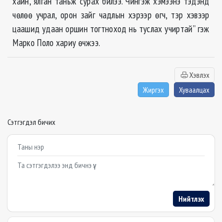
хайн, ялган таньж сурах билээ. Чингэж хэмээнэ тэдэнд
чөлөө учрал, орон зайг чадлын хэрээр өгч, тэр хэвээр
цаашид удаан оршин тогтноход нь туслах учиртай” гэж
Марко Поло хариу өчжээ.
Хэвлэх
Жиргэх
Хуваалцах
Сэтгэгдэл бичих
Example textarea
Нийтлэх