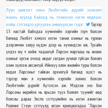
Луун шивээст охин Лизбетийн дүрийг зохиолч
маань хүүхэд байхад нь тохиосон нэгэн явдлаас
хойш сэтгэлдээ ургуулан амилуулсан гэдэг.
Тэрээр
15 настай байхдаа хүчингийн хэргийн гэрч болсон
бөгөөд Лизбет хэмээх нэгэн танил охиныг нь гурван
дээрэмчин залуу нүдэн дээр нь хүчиндсэн аж. Тухайн
үедээ юу ч хийж чадаагүй Ларсон маргааш нь өнөөх
охиныг эргэж очоод өвдөг сөгдөн уучлал гуйсан боловч
охин хүлээж авсангүй. Ийнхүү олон жилийн турш болсон
явдал Ларсоныг тайван орхиогүй бөгөөд эцэст нь
тэрээр мөн л хүчингийн хэргийн золиос болсон
Лизбетийн дүрийг бүтээсэн аж. Мэдээж энэ бол
Ларсоны өөрийнх нь ярьсан түүх боловч түүнийг өөд
болсны дараа Экспо сэтгүүлийнх нь нэгэн ажилтан
Роллинг Стоун сэтгүүлд өгсөн ярилцлагадаа “Ларсон