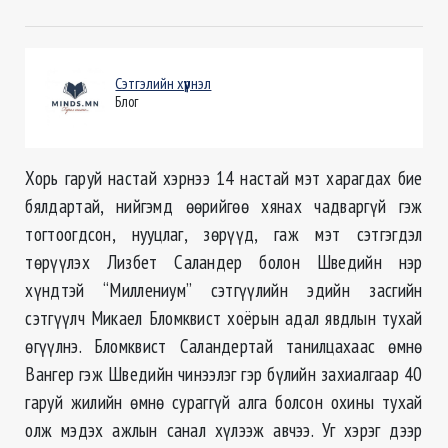
Сэтгэлийн хүүрнэл
Блог
Хорь гаруй настай хэрнээ 14 настай мэт харагдах бие
бялдартай, нийгэмд өөрийгөө хянах чадваргүй гэж
тогтоогдсон, нууцлаг, зөрүүд, гаж мэт сэтгэгдэл
төрүүлэх Лизбет Саландер болон Шведийн нэр
хүндтэй “Миллениум” сэтгүүлийн эдийн засгийн
сэтгүүлч Микаел Бломквист хоёрын адал явдлын тухай
өгүүлнэ. Бломквист Саландертай танилцахаас өмнө
Вангер гэж Шведийн чинээлэг гэр бүлийн захиалгаар 40
гаруй жилийн өмнө сураггүй алга болсон охины тухай
олж мэдэх ажлын санал хүлээж авчээ. Уг хэрэг дээр