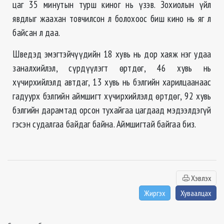
цаг 35 минутын турш киног нь үзэв. Зохиолын үйл
явдлыг жаахан товчилсон л болохоос биш кино нь яг л
байсан л даа.
Шведэд эмэгтэйчүүдийн 18 хувь нь дор хаяж нэг удаа
заналхийлэл, сүрдүүлэгт өртдөг, 46 хувь нь
хүчирхийлэлд автдаг, 13 хувь нь бэлгийн харилцаанаас
гадуурх бэлгийн аймшигт хүчирхийлэлд өртдөг, 92 хувь
бэлгийн дарамтад орсон тухайгаа цагдаад мэдээлдэгүй
гэсэн судалгаа байдаг байна. Аймшигтай байгаа биз.
Хэвлэх
Жиргэх
Хуваалцах