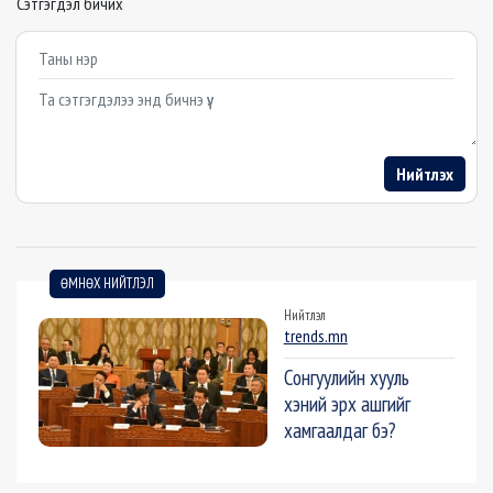
Сэтгэгдэл бичих
Example textarea
Нийтлэх
ӨМНӨХ НИЙТЛЭЛ
Нийтлэл
trends.mn
Сонгуулийн хууль
хэний эрх ашгийг
хамгаалдаг бэ?