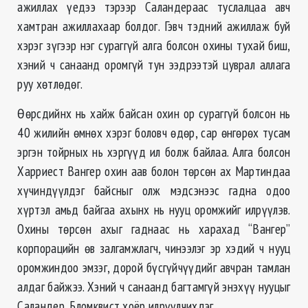
ажиллах үедээ тэрээр Саландераас туслалцаа авч
хамтран ажиллахаар болдог. Гэвч тэдний ажиллаж буй
хэрэг зүгээр нэг сураггүй алга болсон охины тухай биш,
хэний ч санаанд оромгүй тун ээдрээтэй цуврал аллага
руу хөтлөдөг.
Өөрсдийнх нь хайж байсан охин ор сураггүй болсон нь
40 жилийн өмнөх хэрэг боловч өдөр, сар өнгөрөх тусам
эргэн тойрных нь хэргүүд ил болж байлаа. Алга болсон
Харриест Вангер охин аав болон төрсөн ах Мартиндаа
хүчиндүүлдэг байсныг олж мэдсэнээс гадна одоо
хүртэл амьд байгаа ахынх нь нууц оромжийг илрүүлэв.
Охины төрсөн ахыг гаднаас нь харахад “Вангер”
корпорацийн өв залгамжлагч, чинээлэг эр хэдий ч нууц
оромжиндоо эмзэг, дорой бүсгүйчүүдийг авчран тамлан
алдаг байжээ. Хэний ч санаанд багтамгүй энэхүү нууцыг
Саландер, Бломквист хоёр илрүүлчихдэг.