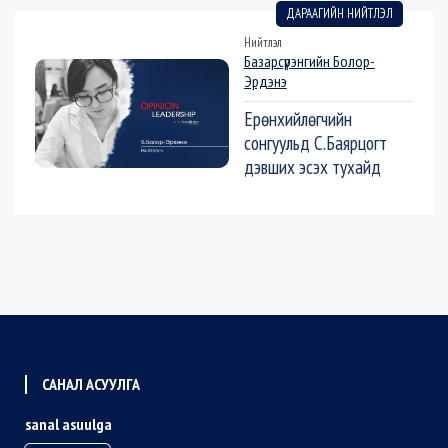
ДАРААГИЙН НИЙТЛЭЛ
Нийтлэл
Базарсүрэнгийн Болор-
Эрдэнэ
Ерөнхийлөгчийн
сонгуульд С.Баярцогт
дэвших эсэх тухайд
САНАЛ АСУУЛГА
sanal asuulga