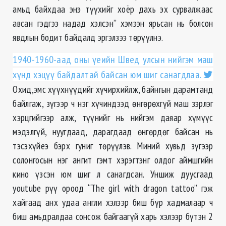
амьд байхдаа энэ түүхийг хоёр дахь эх сурвалжаас
авсан гэдгээ надад хэлсэн” хэмээн ярьсан нь болсон
явдлын бодит байдалд эргэлзээ төрүүлнэ.
1940-1960-аад оны үеийн Швед улсын нийгэм маш
хүнд хэцүү байдалтай байсан юм шиг санагдлаа.
Охид,эмс хүүхнүүдийг хүчирхийлж, байнгын дарамтанд
байлгаж, зүгээр ч нэг хүчиндээд өнгөрөхгүй маш зэрлэг
хэрцгийгээр алж, түүнийг нь нийгэм даяар хүмүүс
мэдэлгүй, нуугдаад, дарагдаад өнгөрдөг байсан нь
тэсэхүйеэ бэрх гуниг төрүүлэв. Миний хувьд зүгээр
солонгосын нэг ангит гэмт хэрэгтэнг олдог аймшгийн
кино үзсэн юм шиг л санагдсан. Уншиж дуусгаад
youtube рүү ороод “The girl with dragon tattoo” гэж
хайгаад анх удаа англи хэлээр биш бүр хадмалаар ч
биш амьдралдаа сонсож байгаагүй харь хэлээр бүтэн 2