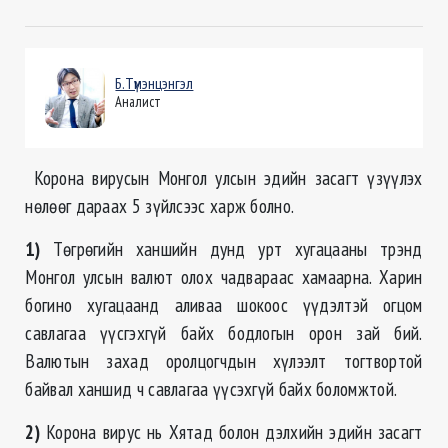
Б.Түмэнцэнгэл
Аналист
Корона вирусын Монгол улсын эдийн засагт үзүүлэх
нөлөөг дараах 5 зүйлсээс харж болно.
1)
Төгрөгийн ханшийн дунд урт хугацааны трэнд
Монгол улсын валют олох чадвараас хамаарна. Харин
богино хугацаанд аливаа шокоос үүдэлтэй огцом
савлагаа үүсгэхгүй байх бодлогын орон зай бий.
Валютын захад оролцогчдын хүлээлт тогтвортой
байвал ханшид ч савлагаа үүсэхгүй байх боломжтой.
2)
Корона вирус нь Хятад болон дэлхийн эдийн засагт