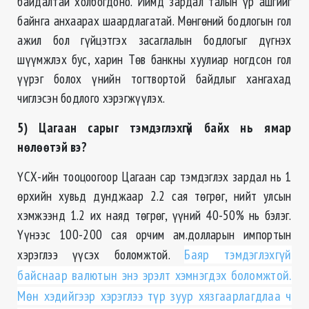
байдалтай холбогдоно. Иймд зардал талын үр ашгийг
байнга анхаарах шаардлагатай. Мөнгөний бодлогын гол
ажил бол гүйцэтгэх засаглалын бодлогыг дүгнэх
шүүмжлэх бус, харин Төв банкны хуулиар ногдсон гол
үүрэг болох үнийн тогтвортой байдлыг хангахад
чиглэсэн бодлого хэрэгжүүлэх.
5) Цагаан сарыг тэмдэглэхгүй байх нь ямар
нөлөөтэй вэ?
ҮСХ-ийн тооцоогоор Цагаан сар тэмдэглэх зардал нь 1
өрхийн хувьд дунджаар 2.2 сая төгрөг, нийт улсын
хэмжээнд 1.2 их наяд төгрөг, үүний 40-50% нь бэлэг.
Үүнээс 100-200 сая орчим ам.долларын импортын
хэрэглээ үүсэх боломжтой.
Баяр тэмдэглэхгүй
байснаар валютын энэ эрэлт хэмнэгдэх боломжтой.
Мөн хэдийгээр хэрэглээ түр зуур хязгаарлагдлаа ч