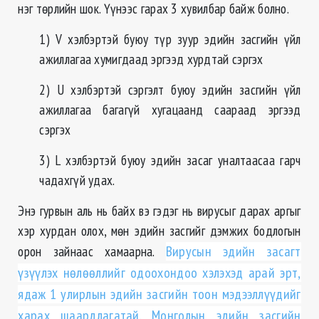
нэг төрлийн шок. Үүнээс гарах 3 хувилбар байж болно.
1) V хэлбэртэй буюу түр зуур эдийн засгийн үйл
ажиллагаа хумигдаад эргээд хурдтай сэргэх
2) U хэлбэртэй сэргэлт буюу эдийн засгийн үйл
ажиллагаа багагүй хугацаанд саараад эргээд
сэргэх
3) L хэлбэртэй буюу эдийн засаг уналтаасаа гарч
чадахгүй удах.
Энэ гурвын аль нь байх вэ гэдэг нь вирусыг дарах аргыг
хэр хурдан олох, мөн эдийн засгийг дэмжих бодлогын
орон зайнаас хамаарна.
Вирусын эдийн засагт
үзүүлэх нөлөөллийг одоохондоо хэлэхэд арай эрт,
ядаж 1 улирлын эдийн засгийн тоон мэдээллүүдийг
харах шаардлагатай. Монголын эдийн засгийн