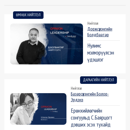
ӨМНӨХ НИЙТЛЭЛ
Нийтлэл
Доржсүрэнгийн
Болдбаатар
Нулимс
мэлмэрүүлсэн
үдэшлэг
ДАРААГИЙН НИЙТЛЭЛ
Нийтлэл
Базарсүрэнгийн Болор-
Эрдэнэ
Ерөнхийлөгчийн
сонгуульд С.Баярцогт
дэвших эсэх тухайд