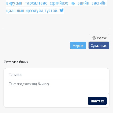
вирусын тархалтаас сэргийлэх нь эдийн засгийн
цаашдын ирээдүйд тустай.
Хэвлэх
Жиргэх
Хуваалцах
Сэтгэгдэл бичих
Example textarea
Нийтлэх