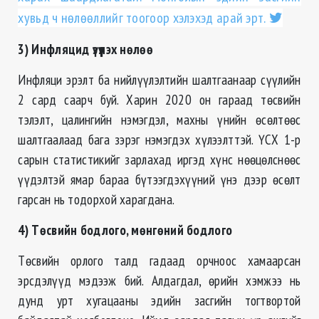
хувьд ч нөлөөллийг тоогоор хэлэхэд арай эрт.
3) Инфляцид үзүүлэх нөлөө
Инфляци эрэлт ба нийлүүлэлтийн шалтгаанаар сүүлийн
2 сард саарч буй. Харин 2020 он гараад төсвийн
тэлэлт, цалингийн нэмэгдэл, махны үнийн өсөлтөөс
шалтгаалаад бага зэрэг нэмэгдэх хүлээлттэй. ҮСХ 1-р
сарын статистикийг зарлахад иргэд хүнс нөөцөлснөөс
үүдэлтэй ямар бараа бүтээгдэхүүний үнэ дээр өсөлт
гарсан нь тодорхой харагдана.
4)
Төсвийн бодлого, мөнгөний бодлого
Төсвийн орлого талд гадаад орчноос хамаарсан
эрсдэлүүд мэдээж бий. Алдагдал, өрийн хэмжээ нь
дунд урт хугацааны эдийн засгийн тогтвортой