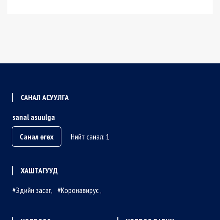
САНАЛ АСУУЛГА
sanal asuulga
Санал өгөх
Нийт санал: 1
ХАШТАГУУД
Эдийн засаг
Коронавирус