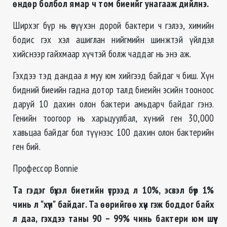
өндөр болбол ямар ч том биеийг унагааж дийлнэ.
Ширхэг бүр нь өчүүхэн дорой бактери ч гэлээ, химийн
бодис гэх хэл ашиглан нийгмийн шинжтэй үйлдэл
хийснээр гайхмаар хүчтэй болж чаддаг нь энэ аж.
Гэхдээ тэд дандаа л муу юм хийгээд байдаг ч биш. Хүн
бидний биеийн гадна дотор талд биеийн эсийн тооноос
даруй 10 дахин олон бактери амьдарч байдаг гэнэ.
Генийн тоогоор нь харьцуулбал, хүний ген 30,000
хавьцаа байдаг бол түүнээс 100 дахин олон бактерийн
ген бий.
Профессор Bonnie
Та гэдэг бүхэл биетийн үсрээд л 10%, эсвэл бүр 1%
чинь л "хүн" байдаг. Та өөрийгөө хүн гэж боддог байх
л даа, гэхдээ таны 90 – 99% чинь бактери юм шүү