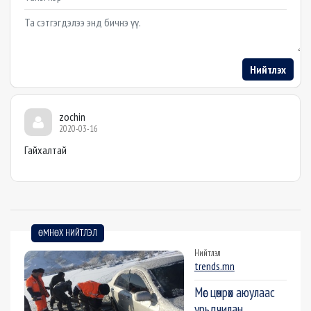
Example textarea
Нийтлэх
zochin
2020-03-16
Гайхалтай
ӨМНӨХ НИЙТЛЭЛ
Нийтлэл
trends.mn
Мөс цөмрөх аюулаас
урьдчилан