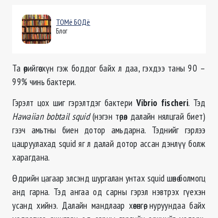
ТОМё БОДё
Блог
Та өөрийгөө хүн гэж боддог байх л даа, гэхдээ таны 90 –
99% чинь бактери.
Гэрэлт цох шиг гэрэлтдэг бактери
Vibrio fischeri
. Тэд
Hawaiian bobtail squid
(нэгэн төрөл далайн нялцгай биет)
гээч амьтны биен дотор амьдарна. Тэднийг гэрлээ
цацруулахад squid яг л далай дотор ассан дэнлүү болж
харагдана.
Өдрийн цагаар элсэнд шургалан унтах squid шөнө болмогц
анд гарна. Тэд ангаа од сарны гэрэл нэвтрэх гүехэн
усанд хийнэ. Далайн мандлаар хөвөнгөө, нуруундаа байх