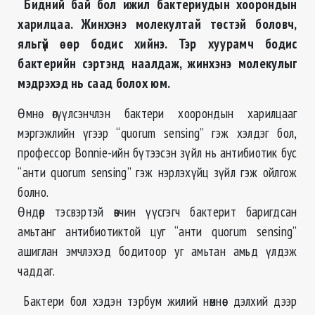
Бидний бай бол ижил бактериудын хоорондын
харилцаа. Жинхэнэ молекултай төстэй боловч,
яльгүй өөр бодис хийнэ. Тэр хуурамч бодис
бактерийн сэртэнд наалдаж, жинхэнэ молекулыг
мэдрэхэд нь саад болох юм.
Өмнө өгүүлсэнчлэн бактери хоорондын харилцааг
мэргэжлийн үгээр “quorum sensing” гэж хэлдэг бол,
профессор Bonnie-ийн бүтээсэн зүйл нь антибиотик бус
“анти quorum sensing” гэж нэрлэхүйц зүйл гэж ойлгож
болно.
Өндөр тэсвэртэй өвчин үүсгэгч бактерит баригдсан
амьтанг антибиотиктой цуг “анти quorum sensing”
ашиглан эмчлэхэд бодитоор уг амьтан амьд үлдэж
чаддаг.
Бактери бол хэдэн тэрбум жилий нөмнөөс дэлхий дээр