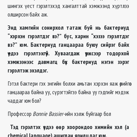
шингэх үест гэрэлтэхэд хангалттай хэмжээнд хүртлээ
олширсон байх аж.
Энд хамгийн сонирхол татаж буй нь бактериуд
“хэрхэн гэрэлтдэг вэ?” бус, харин “хэзээ гэрэлтдэг
вэ?” юм. Бактериуд ганцаараа буюу сийрэг байх
үедээ гэрэлтэхгүй. Хуваагдаж үржсээр тодорхой
хэмжээнээс давмагц бүх бактериуд нэгэн зэрэг
гэрэлтэж эхэлдэг.
Гэтэл бактери гэх энгийн болхи амьтан хэрхэн яаж өөрийгөө
ганцаараа байна уу, сүрэгтэйгээ байна уу гэдгийг мэдэж
чаддаг юм бол?
Профессор
Bonnie Bassier
-ийн хэлж буйгаар бол
Тэд гэрэлтэх үедээ өөр хоорондоо химийн хэл (a
chemical language) ашиглан ярилцдаг юм.