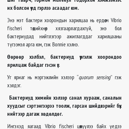
их болсон үед гэрлээ асаадаг юм.
Энэ мэт бактери хоорондын харилцаа нь ердөө ч Vibrio
fischeri төдийхнөөр хязгаарлагдахгүй, энэ бол
бактериудад нийтлэгээр ажиглагддаг харилцааны
түгээмэл арга юм, гэж Bonnie хэлнэ.
Өөрөөр хэлбэл, бактериуд үргэлж хоорондоо
ярилцаж байдаг гэсэн үг.
Уг яриаг нь мэргэжлийн хэлээр “
quorum sensing
” гэж
хэлдэг.
Бактериуд химийн хэлээр санал хурааж, саналын
хуудсыг сэртэнгээрээ тоолж, гарсан шийдвэрийг бүх
нийтээр дагаж хөдөлдөг.
Ингэхэд яагаад Vibrio fischeri цөөхүүлээ байх үедээ