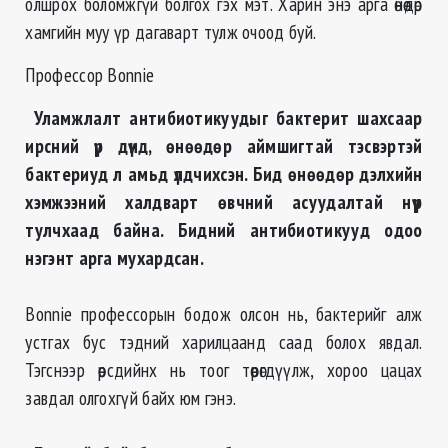
олшрох боломжгүй болгох гэх мэт. Харин энэ арга өнөөдөр
хамгийн муу үр дагаварт тулж очоод буй.
Профессор Bonnie
Уламжлалт антибиотикуудыг бактерит шахсаар
ирсний үр дүнд, өнөөдөр аймшигтай тэсвэртэй
бактериуд л амьд үлдчихсэн. Бид өнөөдөр дэлхийн
хэмжээний халдварт өвчний асуудалтай нүүр
тулчхаад байна. Бидний антибиотикууд одоо
нэгэнт арга мухардсан.
Bonnie профессорын бодож олсон нь, бактерийг алж
устгах бус тэдний харилцаанд саад болох явдал.
Тэгснээр өөрсдийнх нь тоог төөрөгдүүлж, хороо цацах
завдал олгохгүй байх юм гэнэ.