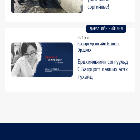
сэргийлье!
ДАРААГИЙН НИЙТЛЭЛ
Нийтлэл
Базарсүрэнгийн Болор-
Эрдэнэ
Ерөнхийлөгчийн сонгуульд
С.Баярцогт дэвших эсэх
тухайд