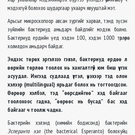
мэдэхгүй болохоо шударгаар ухаарч явууштай мэт.
Арьсыг микроскопоор авсан зургийг харвал, тэнд зүсэн
зүйлийн бактериуд амьдарч байдгийг мэдэж болно.
Бактериуд ердийн үед хэдэн 100, хэдэн 1000 төрлөөрөө
холилдон амьдарч байдаг.
Эндээс төрөх эргэлзээ гэвэл, бактериуд ердөө л
өөрийн төрлөө тоолох нь хангалтгүй юм биш үү гэх
асуудал. Ингээд судлаад үзтэл, үнэхээр тэд олон
хэлээр (multilingual) ярьдаг болох нь тогтоогдсон.
Өөрөөр хэлбэл, тэд “өөрсдийгөө” хэд байгааг
тоолохоос гадна, “өөрөөс нь бусад” бас хэд
байгааг ч тоолж чадна.
Бактерийн хэлэнд (химийн бодисонд) бактерийн
Эсперанто хэл
(the bacterical Esperanto) болохуйц