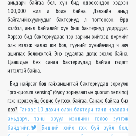
амьдарч байгаа бол, хүн бид одоохондоо хэдхэн
100,000 жил л болж байна. Дэлхийн амьд
байгалийнхуулиудыг бактериуд л тогтоосон. Өөрөөр
хэлбэл, амьд байгалийг хүн биш бактериуд удирддаг.
Хэрвээ бид бактериудаас тэр зарчим хийгээд дүрмийг
олж мэдэж чадах юм бол, түүнийг хүнийөвчинд ч авч
ашиглах боломжтой. Энэ судалгаа дөнгөж эхэлж байна.
Цаашдын бүх санаа бактериудад байгаа гэдэгт
итгэлтэй байна.
Бид найрсаг бөгөөд гайхамшигтай бактериудад зориулж
“pro-quorum sensing” (буюу зориулалтын quorum sensing)
гэж нэрлэхүйц бодис бүтээж байгаа. Санаж байгаа биз
дээ?
Танаас 10 дахин олон бактери танд наалдан
амьдарч, таны эрүүл мэндийн төлөө зүтгэж
байдгийг.
Бидний хийх гэж буй зүйл бол,