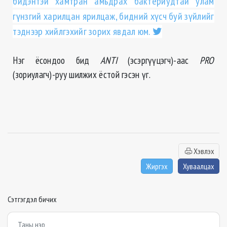
бидэнтэй хамтран амьдрах бактериудтай улам
гүнзгий харилцан ярилцаж, бидний хүсч буй зүйлийг
тэднээр хийлгэхийг зорих явдал юм.
Нэг ёсондоо бид
ANTI
(эсэргүүцэгч)-аас
PRO
(зориулагч)-руу шилжих ёстой гэсэн үг.
Хэвлэх
Жиргэх
Хуваалцах
Сэтгэгдэл бичих