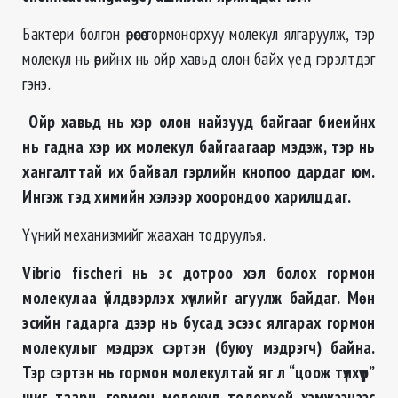
Бактери болгон өөрөөсөө гормонорхуу молекул ялгаруулж, тэр
молекул нь өөрийнх нь ойр хавьд олон байх үед гэрэлтдэг
гэнэ.
Ойр хавьд нь хэр олон найзууд байгааг биеийнх
нь гадна хэр их молекул байгаагаар мэдэж, тэр нь
хангалттай их байвал гэрлийн кнопоо дардаг юм.
Ингэж тэд химийн хэлээр хоорондоо харилцдаг.
Үүний механизмийг жаахан тодруулъя.
Vibrio fischeri нь эс дотроо хэл болох гормон
молекулаа үйлдвэрлэх хүчлийг агуулж байдаг. Мөн
эсийн гадарга дээр нь бусад эсээс ялгарах гормон
молекулыг мэдрэх сэртэн (буюу мэдрэгч) байна.
Тэр сэртэн нь гормон молекултай яг л “цоож түлхүүр”
шиг таарч, гормон молекул тодорхой хэмжээнээс