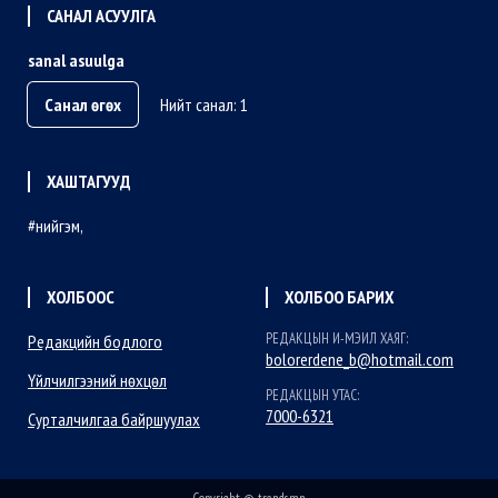
САНАЛ АСУУЛГА
sanal asuulga
Санал өгөх
Нийт санал: 1
ХАШТАГУУД
нийгэм
ХОЛБООС
ХОЛБОО БАРИХ
РЕДАКЦЫН И-МЭИЛ ХАЯГ:
Редакцийн бодлого
bolorerdene_b@hotmail.com
Үйлчилгээний нөхцөл
РЕДАКЦЫН УТАС:
7000-6321
Сурталчилгаа байршуулах