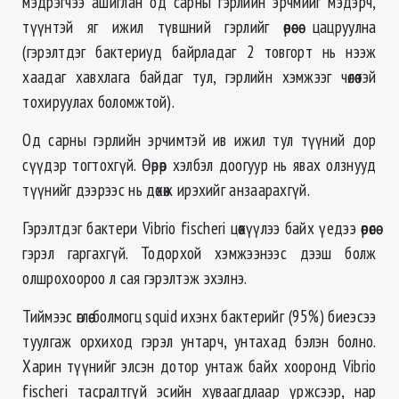
мэдрэгчээ ашиглан од сарны гэрлийн эрчмийг мэдэрч,
түүнтэй яг ижил түвшний гэрлийг өөрөөсөө цацруулна
(гэрэлтдэг бактериуд байрладаг 2 товгорт нь нээж
хаадаг хавхлага байдаг тул, гэрлийн хэмжээг чөлөөтэй
тохируулах боломжтой).
Од сарны гэрлийн эрчимтэй ив ижил тул түүний дор
сүүдэр тогтохгүй. Өөрөөр хэлбэл доогуур нь явах олзнууд
түүнийг дээрээс нь дөхөж ирэхийг анзаарахгүй.
Гэрэлтдэг бактери Vibrio fischeri цөөхүүлээ байх үедээ өөрөөсөө
гэрэл гаргахгүй. Тодорхой хэмжээнээс дээш болж
олшрохоороо л сая гэрэлтэж эхэлнэ.
Тиймээс өглөө болмогц squid ихэнх бактерийг (95%) биеэсээ
туулгаж орхиход гэрэл унтарч, унтахад бэлэн болно.
Харин түүнийг элсэн дотор унтаж байх хооронд Vibrio
fischeri тасралтгүй эсийн хуваагдлаар үржсээр, нар