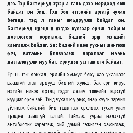
дээ. Тэр бактериуд зүгээр л тань дээр мордоод явж
байдаг юм биш. Тэд бол итгэхийн аргагүй чухал
бөгөөд, тэд л таныг амьдруулж байдаг юм.
Бактериуд нүдэнд үл үзэгдэх хуягаар орчин тойрны
довтлогоог хориглож, бидний эрүүл мэндийг
хамгаалж байдаг. Бас бидний идэж уусныг шингээж
өгч, витамин үйлдвэрлэж, дархлааг маань
дасгалжуулж муу бактериудыг устгаж өгч байдаг.
Ер нь гэж ярихад, ердийн хүмүүс буюу хар ухаанаас
цаашгүй эгэл ардууд бидний хувьд, бактери вирус
мэтийн микро ертөнц гэдэг даанч төсөөлөхийн эцэсгүй
нууцлаг орон зай. Тэнд чухам юу өрнөж, ямар хууль зарчим
үйлчилж байдгийг бид төсөөлөх гэж оролдох тусам улам
төөрөлдөхөөс цаашгүй гэлтэй. Тиймээс учраа мэдэхгүй
антибиотик хэрэглэж, хий дэмий сэжиглэн хажиглаж,
хар ухаанаар мэдэмхийрэх бүртээ үнэндээ өөрийгөө юу ч