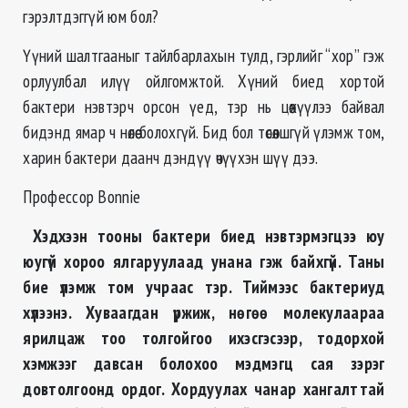
гэрэлтдэггүй юм бол?
Үүний шалтгааныг тайлбарлахын тулд, гэрлийг “хор” гэж
орлуулбал илүү ойлгомжтой. Хүний биед хортой
бактери нэвтэрч орсон үед, тэр нь цөөхүүлээ байвал
бидэнд ямар ч нөлөө болохгүй. Бид бол төсөөлшгүй үлэмж том,
харин бактери даанч дэндүү өчүүхэн шүү дээ.
Профессор Bonnie
Хэдхээн тооны бактери биед нэвтэрмэгцээ юу
юугүй хороо ялгаруулаад унана гэж байхгүй. Таны
бие үлэмж том учраас тэр. Тиймээс бактериуд
хүлээнэ. Хуваагдан үржиж, нөгөө молекулаараа
ярилцаж тоо толгойгоо ихэсгэсээр, тодорхой
хэмжээг давсан болохоо мэдмэгц сая зэрэг
довтолгоонд ордог. Хордуулах чанар хангалттай