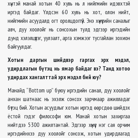
хүнтэй манай хотын 40 хувь нь л нийгмийн идэвхтэй
иргэд байдаг. Үлдсэн 60 хувь нь хот, олон нийт,
нийгмийн асуудалд огт оролцдоггүй. Энэ хүмүүсийн саналыг
авч, дуу хоолойг нь сонсохын тулд эдгээр иргэдийн
дунд хэлэлцүүлэг, уулзалт, арга хэмжээг тусгайлан зохион
байгуулдаг.
Хотын даргын шийдвэр гаргах эрх мэдэл,
удирдлагын бүтэц нь ямар байдаг вэ? Танд хотоо
удирдах хангалттай эрх мэдэл бий юу?
Манайд “Bottom up” буюу иргэдийн санал, дуу хоолойг
анхан шатнаас нь эхэлж сонсох зарчмаар ажилладаг
бүтэц бий. Хотын асуудлыг хотын иргэд өөрсдөө шийдэх
ёстой гэдэг философи юм. Манай хотын захиргаа
нийтдээ 5300 ажилтантай. Эдгээр хүмүүс нэг сая орчим
иргэдийнхээ дуу хоолойг сонсож, хотын удирдлагад