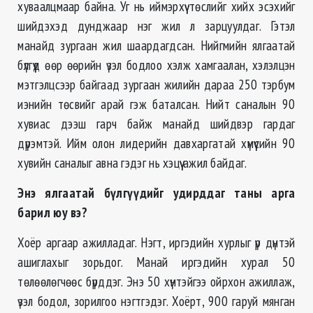
хуваалцмаар байна. Уг нь иймэрхүү төслийг хийх эсэхийг
шийдэхэд дунджаар нэг жил л зарцуулдаг. Гэтэл
манайд зургаан жил шаардагдсан. Нийгмийн ялгаатай
бүлгүүд өөр өөрийн үзэл бодлоо хэлж хамгаалан, хэлэлцэн
мэтгэлцсээр байгаад зургаан жилийн дараа 250 тэрбум
иэнийн төсвийг арай гэж баталсан. Нийт саналын 90
хувиас дээш гарч байж манайд шийдвэр гардаг
дүрэмтэй. Ийм олон лидерийн давхаргатай хүмүүсийн 90
хувийн саналыг авна гэдэг нь хэцүү ажил байдаг.
Энэ ялгаатай бүлгүүдийг удирддаг таны арга
барил юу вэ?
Хоёр аргаар ажилладаг. Нэгт, иргэдийн хурлыг үр дүнтэй
ашиглахыг зорьдог. Манай иргэдийн хурал 50
төлөөлөгчөөс бүрддэг. Энэ 50 хүнтэйгээ ойрхон ажиллаж,
үзэл бодол, зорилгоо нэгтгэдэг. Хоёрт, 900 гаруй мянган