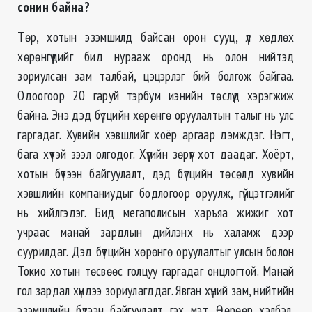
сонин байна?
Төр, хотын эзэмшилд байсан орон сууц, үл хөдлөх
хөрөнгүүдийг бид нурааж оронд нь олон нийтэд
зориулсан зам талбай, цэцэрлэг бий болгож байгаа.
Одоогоор 20 гаруй тэрбум иэнийн төслүүд хэрэгжиж
байна. Энэ дэд бүтцийн хөрөнгө оруулалтын талыг нь улс
гаргадаг. Хувийн хэвшлийг хоёр аргаар дэмждэг. Нэгт,
бага хүүтэй зээл олгодог. Хүүгийн зөрүүг хот даадаг. Хоёрт,
хотын бүтээн байгуулалт, дэд бүтцийн төсөлд хувийн
хэвшлийн компаниудыг бодлогоор оруулж, гүйцэтгэлийг
нь хийлгэдэг. Бид мегаполисын харъяа жижиг хот
учраас манай зардлын дийлэнх нь халамж дээр
суурилдаг. Дэд бүтцийн хөрөнгө оруулалтыг улсын болон
Токио хотын төсвөөс голцуу гаргадаг онцлогтой. Манай
гол зардал хүндээ зориулагддаг. Явган хүний зам, нийтийн
эзэмшлийн бүтээн байгуулалт гэх мэт. Өөрөөр хэлбэл,