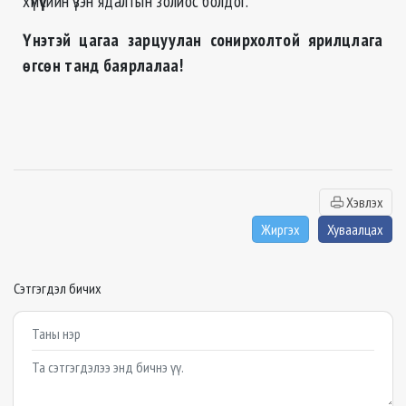
хүмүүсийн үзэн ядалтын золиос болдог.
Үнэтэй цагаа зарцуулан сонирхолтой ярилцлага
өгсөн танд баярлалаа!
Хэвлэх
Жиргэх
Хуваалцах
Сэтгэгдэл бичих
Example textarea