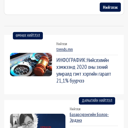
Нийтлэх
ӨМНӨХ НИЙТЛЭЛ
Нийтлэл
trends.mn
ИНФОГРАФИК:Нийслэлийн
хэмжээнд 2020 оны эхний
улиралд гэмт хэргийн гаралт
21,1% буурчээ
ДАРААГИЙН НИЙТЛЭЛ
Нийтлэл
Базарсүрэнгийн Болор-
Эрдэнэ