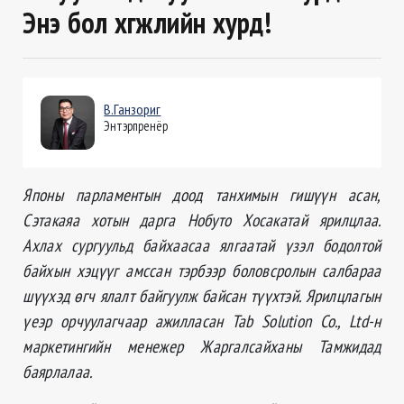
Энэ бол хөгжлийн хурд!
В.Ганзориг
Энтэрпренёр
Японы парламентын доод танхимын гишүүн асан,
Сэтакаяа хотын дарга Нобуто Хосакатай ярилцлаа.
Ахлах сургуульд байхаасаа ялгаатай үзэл бодолтой
байхын хэцүүг амссан тэрбээр боловсролын салбараа
шүүхэд өгч ялалт байгуулж байсан түүхтэй. Ярилцлагын
үеэр орчуулагчаар ажилласан Tab Solution Co., Ltd-н
маркетингийн менежер Жаргалсайханы Тамжидад
баярлалаа.