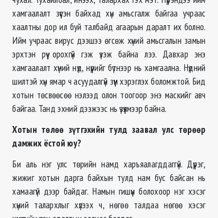
хамгаалалт зүүсэн байхад хүн амьсгалж байгаа учраас
хаалтны дор ил буй талбайд агаарын даралт их болно.
Ийм учраас вирус дээшээ өгсөж хүний амьсгалын замын
эрхтэн рүү орохгүй гэж үзэж байна лээ. Давхар энэ
хамгаалалт хүний нүд, нүүрийг бүтнээр нь хамгаална. Нүдний
шилтэй хүн ямар ч асуудалгүй зүүн хэрэглэх боломжтой. Бид
хотын төсвөөсөө нэлээд олон тоогоор энэ маскийг авч
байгаа. Танд эхний дээжээс нь үзүүлмээр байна.
Хотын төлөө зүтгэхийн тулд заавал улс төрөөр
дамжих ёстой юу?
Би аль нэг улс төрийн намд харъяалагддаггүй. Дүүрэг,
жижиг хотын дарга байхын тулд нам бус байсан нь
хамаагүй дээр байдаг. Намын гишүүн болохоор нэг хэсэг
хүний талархлыг хүлээх ч, нөгөө талдаа нөгөө хэсэг