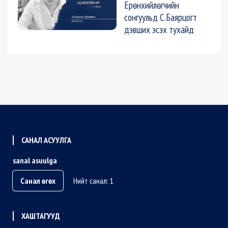
Ерөнхийлөгчийн
сонгуульд С.Баярцогт
дэвших эсэх тухайд
САНАЛ АСУУЛГА
sanal asuulga
Санал өгөх
Нийт санал: 1
ХАШТАГУУД