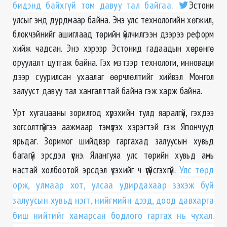
бидэнд байхгүй том давуу тал байгаа.
Эстони
улсыг энд дурдмаар байна. Энэ улс технологийн хөгжил,
блокчэйнийг ашиглаад төрийн үйлчилгээн дээрээ реформ
хийж чадсан. Энэ хэрээр Эстонид гадаадын хөрөнгө
оруулалт цутгаж байна. Гэх мэтээр технологи, инноваци
дээр суурилсан ухаалаг өөрчлөлтийг хийвэл Монгол
залууст давуу тал хангалттай байна гэж харж байна.
Урт хугацааны зорилгод хүрэхийн тулд яаралгүй, гэхдээ
зогсолтгүйгээ аажмаар тэмүүлэх хэрэгтэй гэж Япончууд
ярьдаг. Зоримог шийдвэр гаргахад залуусын хувьд
багагүй эрсдэл үүснэ. Ялангуяа улс төрийн хувьд амь
настай холбоотой эрсдэл үүсэхийг ч үгүйсгэхгүй.
Улс төрд
орж, улмаар хот, улсаа удирдахаар зэхэж буй
залуусын хувьд нэгт, нийгмийн дээд, доод давхарга
биш нийтийг хамарсан бодлого гаргах нь чухал.