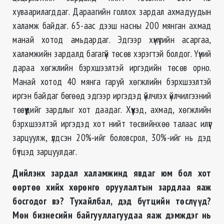
хуваарилагддаг. Дараагийн голлох зардал ахмадуудын
халамж байдаг. 65-аас дээш насны 200 мянган ахмад
манай хотод амьдардаг. Эдгээр хүмүүсийн асаргаа,
халамжийн зардалд багагүй төсөв хэрэгтэй болдог. Үүний
дараа хөгжлийн бэрхшээлтэй иргэдийн төсөв орно.
Манай хотод 40 мянга гаруй хөгжлийн бэрхшээлтэй
иргэн байдаг бөгөөд эдгээр иргэдэд үйлчлэх үйлчилгээний
төвүүдийг зардлыг хот даадаг. Хүүхэд, ахмад, хөгжлийн
бэрхшээлтэй иргэдэд хот нийт төсвийнхөө талаас илүүг
зарцуулж, үлдсэн 20%-ийг боловсрол, 30%-ийг нь дэд
бүтцэд зарцуулдаг.
Дийлэнх зардал халамжинд явдаг юм бол хот
өөртөө хийх хөрөнгө оруулалтын зардлаа яаж
босгодог вэ? Тухайлбал, дэд бүтцийн төслүүд?
Мөн бизнесийн байгууллагуудаа яаж дэмждэг нь