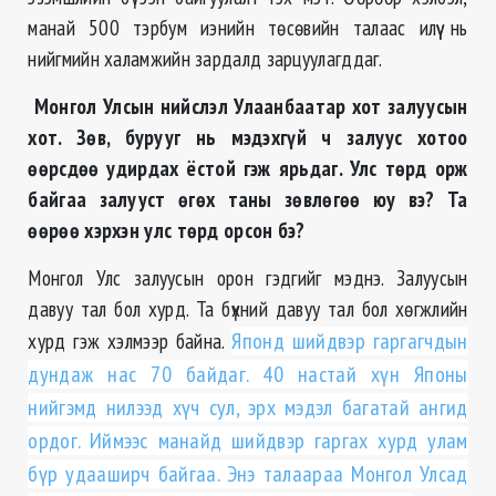
манай 500 тэрбум иэнийн төсөвийн талаас илүү нь
нийгмийн халамжийн зардалд зарцуулагддаг.
Монгол Улсын нийслэл Улаанбаатар хот залуусын
хот. Зөв, бурууг нь мэдэхгүй ч залуус хотоо
өөрсдөө удирдах ёстой гэж ярьдаг. Улс төрд орж
байгаа залууст өгөх таны зөвлөгөө юу вэ? Та
өөрөө хэрхэн улс төрд орсон бэ?
Монгол Улс залуусын орон гэдгийг мэднэ. Залуусын
давуу тал бол хурд. Та бүхний давуу тал бол хөгжлийн
хурд гэж хэлмээр байна.
Японд шийдвэр гаргагчдын
дундаж нас 70 байдаг. 40 настай хүн Японы
нийгэмд нилээд хүч сул, эрх мэдэл багатай ангид
ордог. Иймээс манайд шийдвэр гаргах хурд улам
бүр удааширч байгаа. Энэ талаараа Монгол Улсад