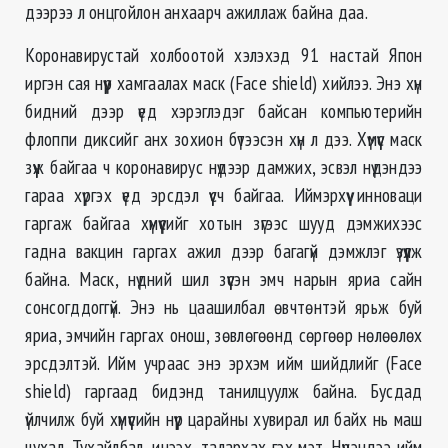
дээрээ л онцгойлон анхаарч ажиллаж байна даа.
Коронавирустай холбоотой хэлэхэд 91 настай Япон
иргэн сая нүүр хамгаалах маск (Face shield) хийлээ. Энэ хүн
бидний дээр үед хэрэглэдэг байсан компьютерийн
флоппи диксийг анх зохион бүтээсэн хүн л дээ. Хүмүүс маск
зүүж байгаа ч коронавирус нүдээр дамжих, эсвэл нүдэндээ
гараа хүргэх үед эрсдэл үүсч байгаа. Иймэрхүү инноваци
гаргаж байгаа хүмүүсийг хотын зүгээс шууд дэмжихээс
гадна вакцин гаргах ажил дээр багагүй дэмжлэг үзүүлж
байна. Маск, нүдний шил зүүсэн эмч нарын яриа сайн
сонсогддоггүй. Энэ нь цаашилбал өвчтөнтэй ярьж буй
яриа, эмчийн гаргах онош, зөвлөгөөнд сөргөөр нөлөөлөх
эрсдэлтэй. Ийм учраас энэ эрхэм ийм шийдлийг (Face
shield) гаргаад бидэнд танилцуулж байна. Бусдад
үйлчилж буй хүмүүсийн нүүр царайны хувирал ил байх нь маш
чухал. Тухайлбал, инээх, талархах гэх мэт. Нүүрэндээ ийм