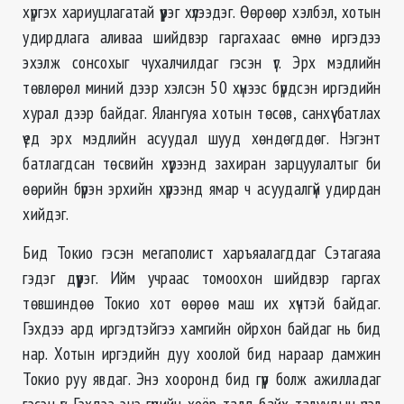
хүргэх хариуцлагатай үүрэг хүлээдэг. Өөрөөр хэлбэл, хотын
удирдлага аливаа шийдвэр гаргахаас өмнө иргэдээ
эхэлж сонсохыг чухалчилдаг гэсэн үг. Эрх мэдлийн
төвлөрөл миний дээр хэлсэн 50 хүнээс бүрдсэн иргэдийн
хурал дээр байдаг. Ялангуяа хотын төсөв, санхүү батлах
үед эрх мэдлийн асуудал шууд хөндөгддөг. Нэгэнт
батлагдсан төсвийн хүрээнд захиран зарцуулалтыг би
өөрийн бүрэн эрхийн хүрээнд ямар ч асуудалгүй удирдан
хийдэг.
Бид Токио гэсэн мегаполист харъяалагддаг Сэтагаяа
гэдэг дүүрэг. Ийм учраас томоохон шийдвэр гаргах
төвшиндөө Токио хот өөрөө маш их хүчтэй байдаг.
Гэхдээ ард иргэдтэйгээ хамгийн ойрхон байдаг нь бид
нар. Хотын иргэдийн дуу хоолой бид нараар дамжин
Токио руу явдаг. Энэ хооронд бид гүүр болж ажилладаг
гэсэн үг. Гэхдээ энэ гүүрийн хоёр талд байх талуудын үзэл