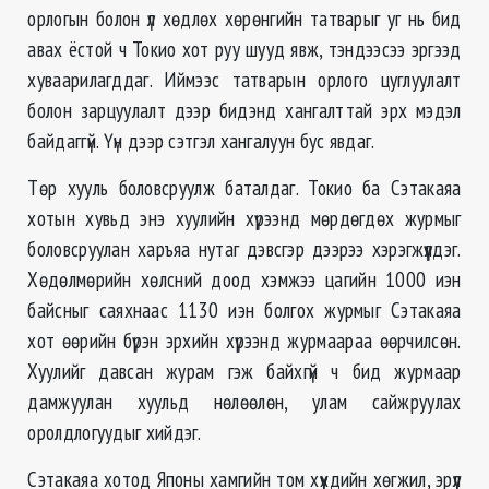
орлогын болон үл хөдлөх хөрөнгийн татварыг уг нь бид
авах ёстой ч Токио хот руу шууд явж, тэндээсээ эргээд
хуваарилагддаг. Иймээс татварын орлого цуглуулалт
болон зарцуулалт дээр бидэнд хангалттай эрх мэдэл
байдаггүй. Үүн дээр сэтгэл хангалуун бус явдаг.
Төр хууль боловсруулж баталдаг. Токио ба Сэтакаяа
хотын хувьд энэ хуулийн хүрээнд мөрдөгдөх журмыг
боловсруулан харъяа нутаг дэвсгэр дээрээ хэрэгжүүлдэг.
Хөдөлмөрийн хөлсний доод хэмжээ цагийн 1000 иэн
байсныг саяхнаас 1130 иэн болгох журмыг Сэтакаяа
хот өөрийн бүрэн эрхийн хүрээнд журмаараа өөрчилсөн.
Хуулийг давсан журам гэж байхгүй ч бид журмаар
дамжуулан хуульд нөлөөлөн, улам сайжруулах
оролдлогуудыг хийдэг.
Сэтакаяа хотод Японы хамгийн том хүүхдийн хөгжил, эрүүл