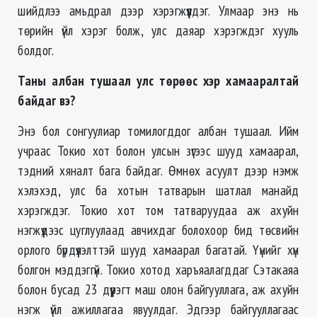
шийдлээ амьдрал дээр хэрэгжүүлдэг. Улмаар энэ нь
төрийн үйл хэрэг болж, улс даяар хэрэгждэг хууль
болдог.
Таны албан тушаал улс төрөөс хэр хамааралтай
байдаг вэ?
Энэ бол сонгуулиар томилогддог албан тушаал. Ийм
учраас Токио хот болон улсын зүгээс шууд хамаарал,
тэдний хяналт бага байдаг. Өмнөх асуулт дээр нэмж
хэлэхэд, улс ба хотын татварын шатлал манайд
хэрэгждэг. Токио хот том татваруудаа аж ахуйн
нэгжүүдээс цуглуулаад авчихдаг болохоор бид төсвийн
орлого бүрдүүлэлттэй шууд хамаарал багатай. Үүнийг хүн
болгон мэддэггүй. Токио хотод харъяалагддаг Сэтакаяа
болон бусад 23 дүүрэгт маш олон байгууллага, аж ахуйн
нэгж үйл ажиллагаа явуулдаг. Эдгээр байгууллагаас