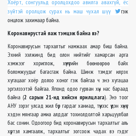
Хоёрт, сонгуульд оролцохдоо авилга авахгүй, ёс
зүйтэй оролцож сурах нь маш чухал шүү
гэж
онцлож захимаар байна.
Коронавирустай яаж тэмцэж байна вэ?
Коронавирусын тархалтыг намжаах амар биш байна.
Эхний ээлжинд бид олон нийтийг хамарсан арга
хэмжээг хориглож, хүмүүсийн бөөнөөрөө байх
боломжуудыг багасгаж байна. Шинж тэмдэг илрэх
хугацааг хоёр долоо хоног гэж байгаа ч энэ хугацаа
эргэлзээтэй байгаа. Японд одоо гурван хүн нас бараад
байна (
2 сарын 21-нд хийсэн ярилцлага
). Энэ тоог
АНУ зэрэг улсад жил бүр гардаг ханиад, түүнээс үүдэн хүмүүс
хэдэн мянгаар амиа алддаг тохиолдолтой харьцуулбал
бас сонин. Одоогоор бид коронавирусын тархалтыг аль
хүртэл хамгаалж, тархалтыг зогсоож чадах вэ гэдэг