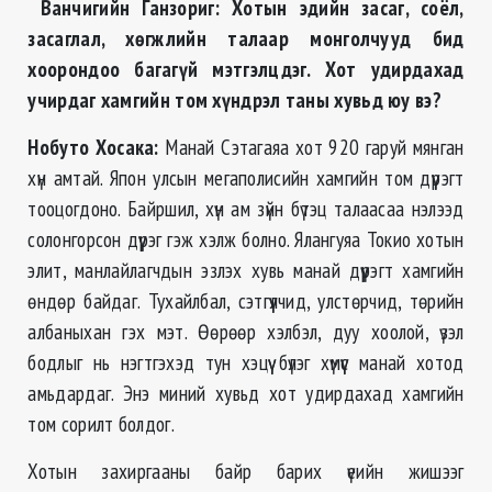
Ванчигийн Ганзориг: Хотын эдийн засаг, соёл,
засаглал, хөгжлийн талаар монголчууд бид
хоорондоо багагүй мэтгэлцдэг. Хот удирдахад
учирдаг хамгийн том хүндрэл таны хувьд юу вэ?
Нобуто Хосака:
Манай Сэтагаяа хот 920 гаруй мянган
хүн амтай. Япон улсын мегаполисийн хамгийн том дүүрэгт
тооцогдоно. Байршил, хүн ам зүйн бүтэц талаасаа нэлээд
солонгорсон дүүрэг гэж хэлж болно. Ялангуяа Токио хотын
элит, манлайлагчдын эзлэх хувь манай дүүрэгт хамгийн
өндөр байдаг. Тухайлбал, сэтгүүлчид, улстөрчид, төрийн
албаныхан гэх мэт. Өөрөөр хэлбэл, дуу хоолой, үзэл
бодлыг нь нэгтгэхэд тун хэцүү бүлэг хүмүүс манай хотод
амьдардаг. Энэ миний хувьд хот удирдахад хамгийн
том сорилт болдог.
Хотын захиргааны байр барих үеийн жишээг