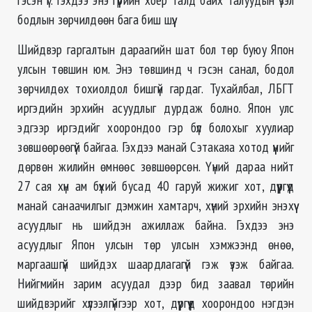
бодлын зөрчилдөөн бага биш шүү.
Шийдвэр гаргалтын дараагийн шат бол төр буюу Япон
улсын төвшин юм. Энэ төвшинд ч гэсэн санал, бодол
зөрчилдөх тохиолдол бишгүй гардаг. Тухайлбал, ЛБГТ
иргэдийн эрхийн асуудлыг дурдаж болно. Япон улс
эдгээр иргэдийг хоорондоо гэр бүл болохыг хуулиар
зөвшөөрөөгүй байгаа. Гэхдээ манай Сэтакаяа хотод үүнийг
дөрвөн жилийн өмнөөс зөвшөөрсөн. Үүний дараа нийт
27 сая хүн ам бүхий бусад 40 гаруй жижиг хот, дүүргүүд
манай санаачилгыг дэмжин хамтарч, хүний эрхийн энэхүү
асуудлыг нь шийдэн ажиллаж байна. Гэхдээ энэ
асуудлыг Япон улсын төр улсын хэмжээнд өнөө,
маргаашгүй шийдэх шаардлагагүй гэж үзэж байгаа.
Нийгмийн зарим асуудал дээр бид заавал төрийн
шийдвэрийг хүлээлгүйгээр хот, дүүргүүд хоорондоо нэгдэн