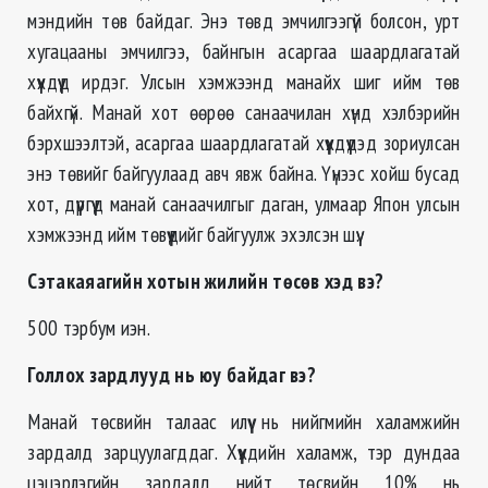
мэндийн төв байдаг. Энэ төвд эмчилгээгүй болсон, урт
хугацааны эмчилгээ, байнгын асаргаа шаардлагатай
хүүхдүүд ирдэг. Улсын хэмжээнд манайх шиг ийм төв
байхгүй. Манай хот өөрөө санаачилан хүнд хэлбэрийн
бэрхшээлтэй, асаргаа шаардлагатай хүүхдүүдэд зориулсан
энэ төвийг байгуулаад авч явж байна. Үүнээс хойш бусад
хот, дүүргүүд манай санаачилгыг даган, улмаар Япон улсын
хэмжээнд ийм төвүүдийг байгуулж эхэлсэн шүү.
Сэтакаяагийн хотын жилийн төсөв хэд вэ?
500 тэрбум иэн.
Голлох зардлууд нь юу байдаг вэ?
Манай төсвийн талаас илүү нь нийгмийн халамжийн
зардалд зарцуулагддаг. Хүүхдийн халамж, тэр дундаа
цэцэрлэгийн зардалд нийт төсвийн 10% нь