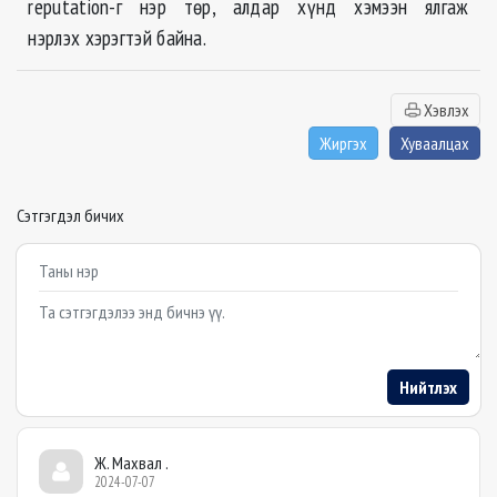
reputation-г нэр төр, алдар хүнд хэмээн ялгаж
нэрлэх хэрэгтэй байна.
Хэвлэх
Жиргэх
Хуваалцах
Сэтгэгдэл бичих
Example textarea
Нийтлэх
Ж. Махвал .
2024-07-07