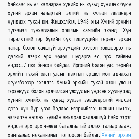
байхаас нь үл хамааран хүнийх нь хувьд хүндлэх буюу
хүний эрхэм чанартай гэдгийг нь хүлээн зөвшөөрч
хүндлэх тухай юм. Жишээлбэл, 1948 оны Хүний эрхийн
түгээмэл тунхаглалын оршлын хамгийн эхэнд “Хүн
төрөлхтний гэр бүлийн бүх гишүүдийн төрөлх эрхэм
чанар болон салшгүй эрхүүдийг хүлээн зөвшөөрөх нь
дэлхий дээрх эрх чөлөө, шударга ёс, эрх тайвны
үндэс…” гэж бичсэн байдаг. Иргэний болон улс төрийн
эрхийн тухай олон улсын пактын оршил мөн адилхан
өгүүлбэрээр эхэлдэг. Хүний эрхийн тухай олон улсын
гэрээнүүд болон ардчилсан улсуудын үндсэн хуулиудад
хүнийг хүнийх нь хувьд хүлээн зөвшөөрсний үндсэн
дээр хүн бүр үзэл бодлоо илэрхийлэх, шашин шүтэх,
эвлэлдэн нэгдэх, хувийн амьдрал халдашгүй байх зэрэг
үндсэн эрх, эрх чөлөөг баталгаатай эдлэх талаар зааж,
хамгаалах механизмыг тогтоосон байдаг.
Хүний эрхэм