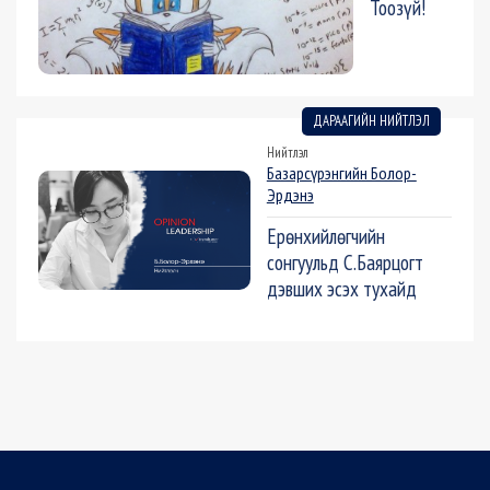
Тоозүй!
ДАРААГИЙН НИЙТЛЭЛ
Нийтлэл
Базарсүрэнгийн Болор-
Эрдэнэ
Ерөнхийлөгчийн
сонгуульд С.Баярцогт
дэвших эсэх тухайд