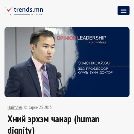
Нийтлэл
01 сарын 25, 2015
Хүний эрхэм чанар (human
dignity)