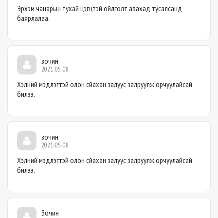
Эрхэм чанарын тухай цэгцтэй ойлголт авахад тусалсанд
баярлалаа.
зочин
2021-05-08
Хэлний мэдлэгтэй олон сйахан залуус залруулж орчуулайсай
билээ.
зочин
2021-05-08
Хэлний мэдлэгтэй олон сйахан залуус залруулж орчуулайсай
билээ.
Зочин