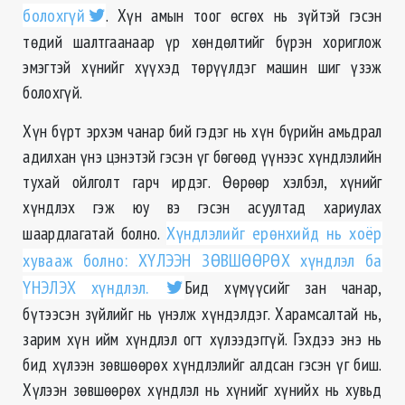
болохгүй
. Хүн амын тоог өсгөх нь зүйтэй гэсэн
төдий шалтгаанаар үр хөндөлтийг бүрэн хориглож
эмэгтэй хүнийг хүүхэд төрүүлдэг машин шиг үзэж
болохгүй.
Хүн бүрт эрхэм чанар бий гэдэг нь хүн бүрийн амьдрал
адилхан үнэ цэнэтэй гэсэн үг бөгөөд үүнээс хүндлэлийн
тухай ойлголт гарч ирдэг. Өөрөөр хэлбэл, хүнийг
хүндлэх гэж юу вэ гэсэн асуултад хариулах
шаардлагатай болно.
Хүндлэлийг ерөнхийд нь хоёр
хувааж болно: ХҮЛЭЭН ЗӨВШӨӨРӨХ хүндлэл ба
ҮНЭЛЭХ хүндлэл.
Бид хүмүүсийг зан чанар,
бүтээсэн зүйлийг нь үнэлж хүндэлдэг. Харамсалтай нь,
зарим хүн ийм хүндлэл огт хүлээдэггүй. Гэхдээ энэ нь
бид хүлээн зөвшөөрөх хүндлэлийг алдсан гэсэн үг биш.
Хүлээн зөвшөөрөх хүндлэл нь хүнийг хүнийх нь хувьд