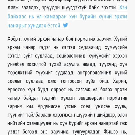
давж заалдах, эрүүдэн шүүгдэхгүй байх эрхтэй.
Хэн
байхаас нь үл хамааран хүн бүрийн хүний эрхэм
чанарыг хүндлэх ёстой.
Хоёрт, хүний эрхэм чанар бол норматив зарчим. Хүний
эрхэм чанар гэдэг нь сэтгэл судлаачид хүмүүсийн
сэтгэл зүйг судлаад, социологичид хүмүүсийг хэрхэн
үнэлбэл зохилтой тухай асуулга аваад, түүхчид хүн
төрөлхтний түүхийг судлаад, антропологичид хүний
соёлыг судлаад олж тогтоосон зүйл биш. Харин,
ерөөсөө хүн бүрд өөрөөс нь салгаж үл болох эрхэм
чанар байдаг гэдгийг хүлээн зөвшөөрсөн норматив
зарчим юм. Ардчилсан улсын соёл, үндсэн хууль,
түүнийг тайлбарлаж хэрэглэсэн шүүхийн шийдвэр, олон
нийтийн хэлэлцүүлэг нь хүн бүрийг эрхэм чанартай гэж
үздэг бөгөөд энэ зарчимд тулгуурладаг. Жишээ нь,