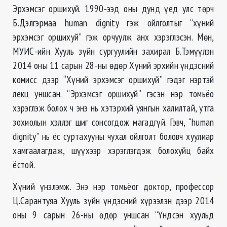
Эрхэмсэг оршихуй. 1990-ээд оны дунд үед улс төрч
Б.Дэлгэрмаа human dignity гэж ойлголтыг “хүний
эрхэмсэг оршихуй” гэж орчуулж анх хэрэглэсэн. Мөн,
МУИС-ийн Хууль зүйн сургуулийн захирал Б.Тэмүүлэн
2014 оны 11 сарын 28-ны өдөр Хүний эрхийн үндэсний
комисс дээр “Хүний эрхэмсэг оршихуй” гэдэг нэртэй
лекц уншсан. “Эрхэмсэг оршихуй” гэсэн нэр томьёо
хэрэглэж болох ч энэ нь хэтэрхий уянгын халилтай, утга
зохиолын хэллэг шиг сонсогдож магадгүй. Гэвч, “human
dignity” нь ёс суртахууны чухал ойлголт боловч хуулиар
хамгаалагдаж, шүүхээр хэрэглэгдэж болохуйц байх
ёстой.
Хүний үнэлэмж. Энэ нэр томьёог доктор, профессор
Ц.Сарантуяа Хууль зүйн үндэсний хүрээлэн дээр 2014
оны 9 сарын 26-ны өдөр уншсан “Үндсэн хуульд