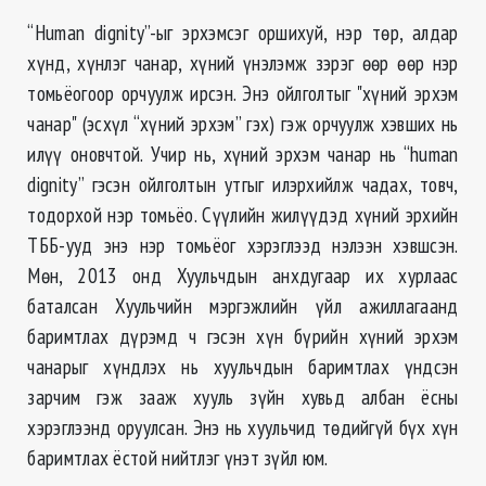
“Human dignity”-ыг эрхэмсэг оршихуй, нэр төр, алдар
хүнд, хүнлэг чанар, хүний үнэлэмж зэрэг өөр өөр нэр
томьёогоор орчуулж ирсэн. Энэ ойлголтыг "хүний эрхэм
чанар" (эсхүл “хүний эрхэм” гэх) гэж орчуулж хэвших нь
илүү оновчтой. Учир нь, хүний эрхэм чанар нь “human
dignity” гэсэн ойлголтын утгыг илэрхийлж чадах, товч,
тодорхой нэр томьёо. Сүүлийн жилүүдэд хүний эрхийн
ТББ-ууд энэ нэр томьёог хэрэглээд нэлээн хэвшсэн.
Мөн, 2013 онд Хуульчдын анхдугаар их хурлаас
баталсан Хуульчийн мэргэжлийн үйл ажиллагаанд
баримтлах дүрэмд ч гэсэн хүн бүрийн хүний эрхэм
чанарыг хүндлэх нь хуульчдын баримтлах үндсэн
зарчим гэж зааж хууль зүйн хувьд албан ёсны
хэрэглээнд оруулсан. Энэ нь хуульчид төдийгүй бүх хүн
баримтлах ёстой нийтлэг үнэт зүйл юм.