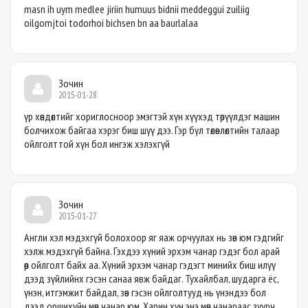
masn ih uym medlee jiriin humuus bidnii meddeggui zuiliig
oilgomjtoi todorhoi bichsen bn aa baurlalaa
Зочин
2015-01-28
үр хөндөлтийг хориглосноор эмэгтэй хүн хүүхэд төрүүлдэг машин
болчихож байгаа хэрэг биш шүү дээ. Гэр бүл төлөвлөлтийн талаар
ойлголттой хүн бол ингэж хэлэхгүй
Зочин
2015-01-27
Англи хэл мэдэхгүй болохоор яг яаж орчуулах нь зөв юм гэдгийг
хэлж мэдэхгүй байна. Гэхдээ хүний эрхэм чанар гэдэг бол арай
өөр ойлголт байх аа. Хүний эрхэм чанар гэдэгт минийх биш илүү
дээд зүйлийнх гэсэн санаа явж байдаг. Тухайлбал, шударга ёс,
үнэн, итгэмжит байдал, зөв гэсэн ойлголтууд нь үнэндээ бол
дээд оршихуйн мөн чанар юм. Харин хүн энэ мөн чанараас зуурч