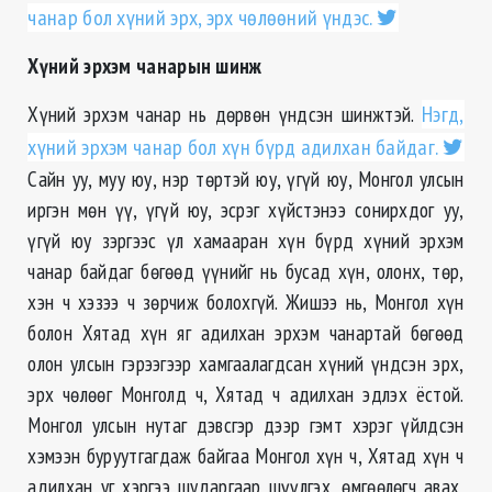
чанар бол хүний эрх, эрх чөлөөний үндэс.
Хүний эрхэм чанарын шинж
Хүний эрхэм чанар нь дөрвөн үндсэн шинжтэй.
Нэгд,
хүний эрхэм чанар бол хүн бүрд адилхан байдаг.
Сайн уу, муу юу, нэр төртэй юу, үгүй юу, Монгол улсын
иргэн мөн үү, үгүй юу, эсрэг хүйстэнээ сонирхдог уу,
үгүй юу зэргээс үл хамааран хүн бүрд хүний эрхэм
чанар байдаг бөгөөд үүнийг нь бусад хүн, олонх, төр,
хэн ч хэзээ ч зөрчиж болохгүй. Жишээ нь, Монгол хүн
болон Хятад хүн яг адилхан эрхэм чанартай бөгөөд
олон улсын гэрээгээр хамгаалагдсан хүний үндсэн эрх,
эрх чөлөөг Монголд ч, Хятад ч адилхан эдлэх ёстой.
Монгол улсын нутаг дэвсгэр дээр гэмт хэрэг үйлдсэн
хэмээн буруутгагдаж байгаа Монгол хүн ч, Хятад хүн ч
адилхан уг хэргээ шударгаар шүүлгэх, өмгөөлөгч авах,