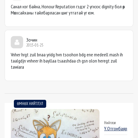
Санал нэг байна, Honour Reputation гэдэг 2 үгнээс dignity бол өөр
Мөнхсайханы тайлбарласан шиг утгатай үг юм.
Зочин
2015-01-25
Vnher hrgt zuil bnaa yridg hvn tsoohon bdg ene medeell mash ih
taalgdjn vnheer ih bayllaa tsaashdaa ch gsn olon heregt zuil
tawiara
ӨМНӨХ НИЙТЛЭЛ
Нийтлэл
Ү.Отгонбаяр