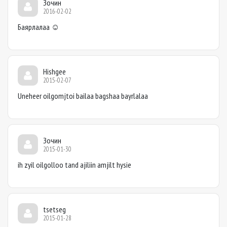
Зочин
2016-02-02
Баярлалаа ☺
Hishgee
2015-02-07
Uneheer oilgomjtoi bailaa bagshaa bayrlalaa
Зочин
2015-01-30
ih zyil oilgolloo tand ajiliin amjilt hysie
tsetseg
2015-01-28