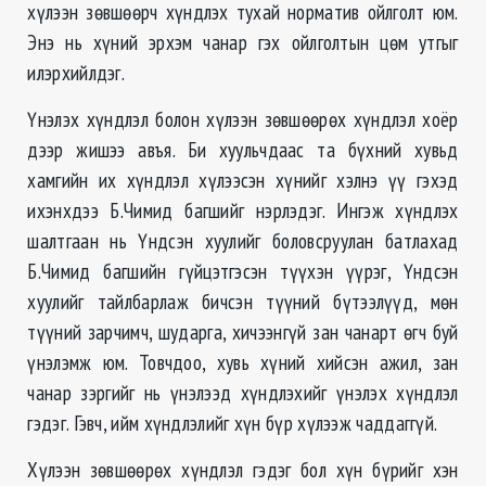
хүлээн зөвшөөрч хүндлэх тухай норматив ойлголт юм.
Энэ нь хүний эрхэм чанар гэх ойлголтын цөм утгыг
илэрхийлдэг.
Үнэлэх хүндлэл болон хүлээн зөвшөөрөх хүндлэл хоёр
дээр жишээ авъя. Би хуульчдаас та бүхний хувьд
хамгийн их хүндлэл хүлээсэн хүнийг хэлнэ үү гэхэд
ихэнхдээ Б.Чимид багшийг нэрлэдэг. Ингэж хүндлэх
шалтгаан нь Үндсэн хуулийг боловсруулан батлахад
Б.Чимид багшийн гүйцэтгэсэн түүхэн үүрэг, Үндсэн
хуулийг тайлбарлаж бичсэн түүний бүтээлүүд, мөн
түүний зарчимч, шударга, хичээнгүй зан чанарт өгч буй
үнэлэмж юм. Товчдоо, хувь хүний хийсэн ажил, зан
чанар зэргийг нь үнэлээд хүндлэхийг үнэлэх хүндлэл
гэдэг. Гэвч, ийм хүндлэлийг хүн бүр хүлээж чаддаггүй.
Хүлээн зөвшөөрөх хүндлэл гэдэг бол хүн бүрийг хэн