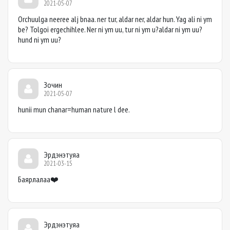
2021-05-07
Orchuulga neeree alj bnaa. ner tur, aldar ner, aldar hun. Yag ali ni ym
be? Tolgoi ergechihlee. Ner ni ym uu, tur ni ym u?aldar ni ym uu?
hund ni ym uu?
Зочин
2021-05-07
hunii mun chanar=human nature l dee.
Эрдэнэтуяа
2021-03-15
Баярлалаа❤️
Эрдэнэтуяа