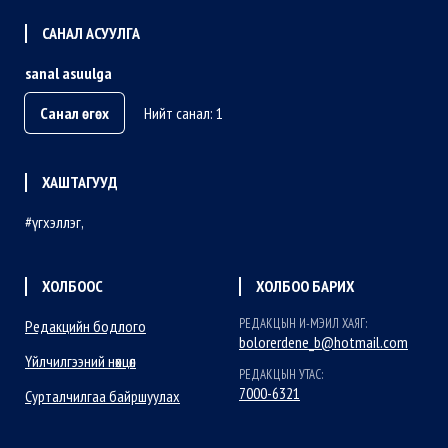
САНАЛ АСУУЛГА
sanal asuulga
Санал өгөх
Нийт санал: 1
ХАШТАГУУД
үгхэллэг
ХОЛБООС
ХОЛБОО БАРИХ
РЕДАКЦЫН И-МЭИЛ ХАЯГ:
Редакцийн бодлого
bolorerdene_b@hotmail.com
Үйлчилгээний нөхцөл
РЕДАКЦЫН УТАС:
7000-6321
Сурталчилгаа байршуулах