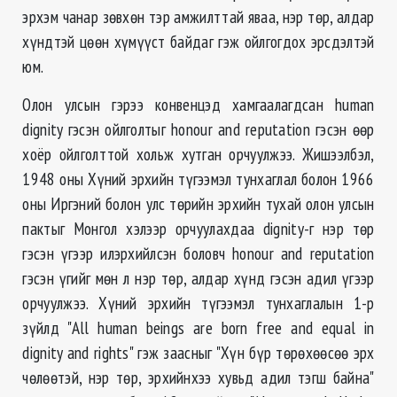
эрхэм чанар зөвхөн тэр амжилттай яваа, нэр төр, алдар
хүндтэй цөөн хүмүүст байдаг гэж ойлгогдох эрсдэлтэй
юм.
Олон улсын гэрээ конвенцэд хамгаалагдсан human
dignity гэсэн ойлголтыг honour and reputation гэсэн өөр
хоёр ойлголттой хольж хутган орчуулжээ. Жишээлбэл,
1948 оны Хүний эрхийн түгээмэл тунхаглал болон 1966
оны Иргэний болон улс төрийн эрхийн тухай олон улсын
пактыг Монгол хэлээр орчуулахдаа dignity-г нэр төр
гэсэн үгээр илэрхийлсэн боловч honour and reputation
гэсэн үгийг мөн л нэр төр, алдар хүнд гэсэн адил үгээр
орчуулжээ. Хүний эрхийн түгээмэл тунхаглалын 1-р
зүйлд "All human beings are born free and equal in
dignity and rights" гэж заасныг "Хүн бүр төрөхөөсөө эрх
чөлөөтэй, нэр төр, эрхийнхээ хувьд адил тэгш байна"