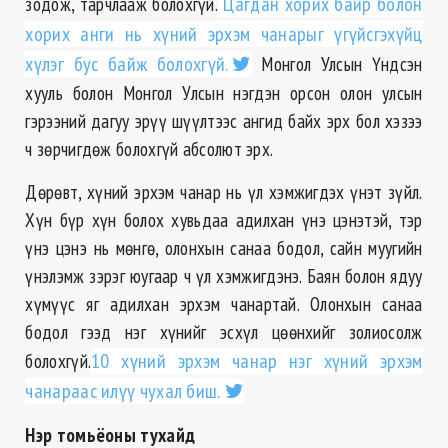
зодож, тарчлааж болохгүй.
Цагдан хорих байр болон
хорих анги нь хүний эрхэм чанарыг үгүйсгэхүйц
хүлэг бус байж болохгүй.
Монгол Улсын Үндсэн
хууль болон Монгол Улсын нэгдэн орсон олон улсын
гэрээний дагуу эрүү шүүлтээс ангид байх эрх бол хэзээ
ч зөрчигдөж болохгүй абсолют эрх.
Дөрөвт, хүний эрхэм чанар нь үл хэмжигдэх үнэт зүйл.
Хүн бүр хүн болох хувьдаа адилхан үнэ цэнэтэй, тэр
үнэ цэнэ нь мөнгө, олонхын санаа бодол, сайн муугийн
үнэлэмж зэрэг юугаар ч үл хэмжигдэнэ. Баян болон ядуу
хүмүүс яг адилхан эрхэм чанартай. Олонхын санаа
бодол гээд нэг хүнийг эсхүл цөөнхийг золиосолж
болохгүй.
10 хүний эрхэм чанар нэг хүний эрхэм
чанараас илүү чухал биш.
Нэр томьёоны тухайд