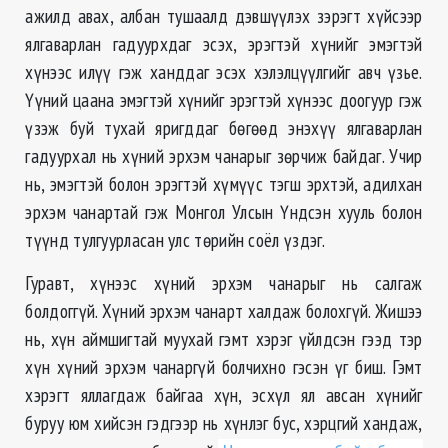
ажилд авах, албан тушаалд дэвшүүлэх зэрэгт хүйсээр
ялгаварлан гадуурхдаг эсэх, эрэгтэй хүнийг эмэгтэй
хүнээс илүү гэж ханддаг эсэх хэлэлцүүлгийг авч үзье.
Үүний цаана эмэгтэй хүнийг эрэгтэй хүнээс доогуур гэж
үзэж буй тухай яригддаг бөгөөд энэхүү ялгаварлан
гадуурхал нь хүний эрхэм чанарыг зөрчиж байдаг. Учир
нь, эмэгтэй болон эрэгтэй хүмүүс тэгш эрхтэй, адилхан
эрхэм чанартай гэж Монгол Улсын Үндсэн хууль болон
түүнд тулгуурласан улс төрийн соёл үздэг.
Гуравт, хүнээс хүний эрхэм чанарыг нь салгаж
болдоггүй. Хүний эрхэм чанарт халдаж болохгүй. Жишээ
нь, хүн аймшигтай муухай гэмт хэрэг үйлдсэн гээд тэр
хүн хүний эрхэм чанаргүй болчихно гэсэн үг биш. Гэмт
хэрэгт яллагдаж байгаа хүн, эсхүл ял авсан хүнийг
буруу юм хийсэн гэдгээр нь хүнлэг бус, хэрцгий хандаж,