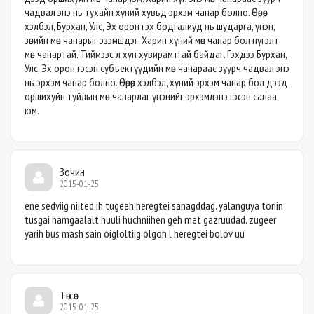
чадвал энэ нь тухайн хүний хувьд эрхэм чанар болно. Өөрөөр
хэлбэл, Бурхан, Улс, Эх орон гэх бодгалиуд нь шударга, үнэн,
зөвийн мөн чанарыг эзэмшдэг. Харин хүний мөн чанар бол нүгэлт
мөн чанартай. Тиймээс л хүн хувирамтгай байдаг. Гэхдээ Бурхан,
Улс, Эх орон гэсэн субъектүүдийн мөн чанараас зуурч чадвал энэ
нь эрхэм чанар болно. Өөрөөр хэлбэл, хүний эрхэм чанар бол дээд
оршихуйн туйлын мөн чанарлаг үнэнийг эрхэмлэнэ гэсэн санаа
юм.
Зочин
2015-01-25
ene sedviig niited ih tugeeh heregtei sanagddag. yalanguya toriin
tusgai hamgaalalt huuli huchniihen geh met gazruudad. zugeer
yarih bus mash sain oigloltiig olgoh l heregtei bolov uu
Төгсөө
2015-01-25