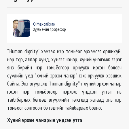
О.Мөнхсайхан
Хууль зүйн профессор
“Human dignity” хэмээх нэр томьёог эрхэмсэг оршихуй,
нэр төр, алдар хүнд, хүнлэг чанар, хүний үнэлэмж зэрэг
янз бүрийн нэр томьёогоор орчуулж ирсэн боловч
сүүлийн үед "хүний эрхэм чанар" гэж орчуулж хэвшиж
байна. Энэ өгүүлэлд “human dignity”-г хүний эрхэм чанар
гэсэн нэр томьёогоор нэрлэж үндсэн утгыг нь
тайлбарлах бөгөөд өгүүллийн төгсгөлд яагаад энэ нэр
томьёог сонгосон бэ гэдгийг тайлбарлах болно.
Хүний эрхэм чанарын үндсэн утга