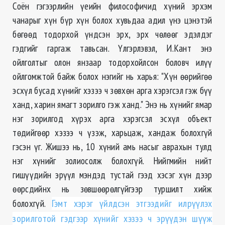
Соён гэгээрлийн үеийн философичид хүний эрхэм
чанарыг хүн бүр хүн болох хувьдаа адил үнэ цэнэтэй
бөгөөд тодорхой үндсэн эрх, эрх чөлөөг эдэлдэг
гэдгийг гаргаж тавьсан. Үлгэрлэвэл, И.Кант энэ
ойлголтыг олон янзаар тодорхойлсон боловч илүү
ойлгомжтой байж болох нэгийг нь харья: "Хүн өөрийгөө
эсхүл бусад хүнийг хэзээ ч зөвхөн арга хэрэгсэл гэж бүү
ханд, харин ямагт зорилго гэж ханд." Энэ нь хүнийг ямар
нэг зорилгод хүрэх арга хэрэгсэл эсхүл объект
төдийгөөр хэзээ ч үзэж, харьцаж, хандаж болохгүй
гэсэн үг. Жишээ нь, 10 хүний амь насыг аврахын тулд
нэг хүнийг золиосолж болохгүй. Нийгмийн нийт
гишүүдийн эрүүл мэндэд тустай гээд хэсэг хүн дээр
өөрсдийнх нь зөвшөөрөлгүйгээр туршилт хийж
болохгүй.
Гэмт хэрэг үйлдсэн этгээдийг илрүүлэх
зорилготой гэдгээр хүнийг хэзээ ч эрүүдэн шүүж