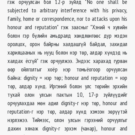
гэж орчуулсан бол 12-р зүйлд "No one shall be
subjected to arbitrary interference with his privacy,
family, home or correspondence, nor to attacks upon his
honour and reputation" гэж заасныг "Хэний ч хувийн
болон гэр бүлийн амьдралд хөндлөнгөөс дур мэдэн
оролцох, орон байрны халдашгүй байдал, захидал
харилцааных нь нууц болон нэр төр, алдар хүндэд нь
халдах ёсгүй" гэж орчуулжээ. Эндээс харахад гурван
өөр ойлголтыг хоёр нэр томьёогоор орчуулсан
байна: dignity = нэр төр; honour and reputation = нэр
төр, алдар хүнд. Иргэний болон улс төрийн эрхийн
тухай олон улсын пактын 10, 17-р зүйлүүдийг
орчуулахдаа мөн адил dignity-г нэр төр, honour and
reputation-г нэр төр, алдар хүнд хэмээн зөрүүтэй
нэрлэжээ. Тиймээс, олон улсын гэрээний орчуулгыг
дахин хянаж dignity-г эрхэм (чанар), honour and