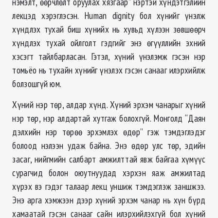
нэмэлт, өөрчлөлт оруулах хязгаар” нэртэй хүндэтгэлийн
лекцэд хэрэглэсэн. Human dignity бол хүнийг үнэлж
хүндлэх тухай биш хүнийх нь хувьд хүлээн зөвшөөрч
хүндлэх тухай ойлголт гэдгийг энэ өгүүллийн эхний
хэсэгт тайлбарласан. Гэтэл, хүний үнэлэмж гэсэн нэр
томьёо нь тухайн хүнийг үнэлэх гэсэн санааг илэрхийлж
болзошгүй юм.
Хүний нэр төр, алдар хүнд. Хүний эрхэм чанарыг хүний
нэр төр, нэр алдартай хутгаж болохгүй. Монголд “Даян
дэлхийн нэр төрөө эрхэмлэх өдөр” гэж тэмдэглэдэг
болоод нэлээн удаж байна. Энэ өдөр улс төр, эдийн
засаг, нийгмийн салбарт амжилттай явж байгаа хүмүүс
сурагчид болон оюутнуудад хэрхэн яаж амжилтад
хүрэх вэ гэдэг талаар лекц уншиж тэмдэглэж заншжээ.
Энэ арга хэмжээн дээр хүний эрхэм чанар нь хүн бүрд
хамаатай гэсэн санааг сайн илэрхийлэхгүй бол хүний