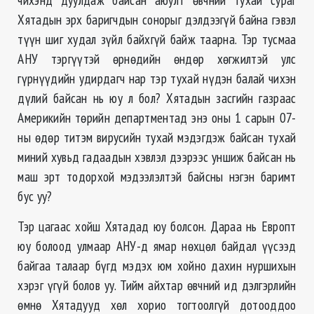
Хятадын эрх баригчдын сонорыг дэлдээгүй байна гэвэл
түүн шиг худал зүйл байхгүй байж таарна. Тэр тусмаа
АНУ тэргүүтэй өрнөдийн өндөр хөгжилтэй улс
гүрнүүдийн удирдагч нар тэр тухай нүдэн балай чихэн
дүлий байсан нь юу л бол? Хятадын засгийн газраас
Америкийн төрийн департментад энэ оны 1 сарын 07-
ны өдөр титэм вирусийн тухай мэдэгдэж байсан тухай
миний хувьд гадаадын хэвлэл дээрээс уншиж байсан нь
маш эрт тодорхой мэдээлэлтэй байсны нэгэн баримт
бус уу?
Тэр цагаас хойш Хятадад юу болсон. Дараа нь Европт
юу болоод улмаар АНУ-д ямар нөхцөл байдал үүсээд
байгаа талаар бүгд мэдэх юм хойно дахин нуршихын
хэрэг үгүй болов уу. Тийм айхтар өвчний ид дэлгэрлийн
өмнө Хятадууд хөл хорио тогтоолгүй дотооддоо