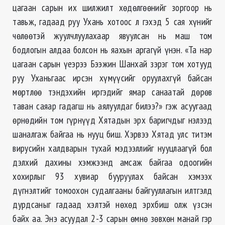
цагаан сарын их шилжилт хөдөлгөөнийг зоргоор нь
тавьж, гадаад руу Ухань хотоос л гэхэд 5 сая хүнийг
чөлөөтэй жуулчлуулахаар явуулсан нь маш том
бодлогын алдаа болсон нь яахын аргагүй үнэн. «Та нар
цагаан сарын үеэрээ Бээжин Шанхай зэрэг том хотууд
руу Уханьгаас ирсэн хүмүүсийг оруулахгүй байсан
мөртлөө тэндэхийн иргэдийг ямар санаатай дөрөв
таван саяар гадагш нь аялуулдаг билээ?» гэж асуугаад
өрнөдийн том гүрнүүд Хятадын эрх баригчдыг нэлээд
шаналгаж байгаа нь нууц биш. Хэрвээ Хятад улс титэм
вирусийн халдварын тухай мэдээллийг нууцлаагүй бол
дэлхий дахины хэмжээнд амсаж байгаа одоогийн
хохирлыг 93 хувиар бууруулах байсан хэмээх
дүгнэлтийг томоохон судалгааны байгууллагын илтгэлд
дурдсаныг гадаад хэлтэй нөхөд эрхбиш олж үзсэн
байх аа. Энэ асуудал 2-3 сарын өмнө зөвхөн манай гэр