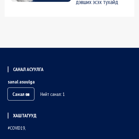
дэвших эсэх тухайд
САНАЛ АСУУЛГА
sanal asuulga
Санал өгөх
Нийт санал: 1
ХАШТАГУУД
COVID19