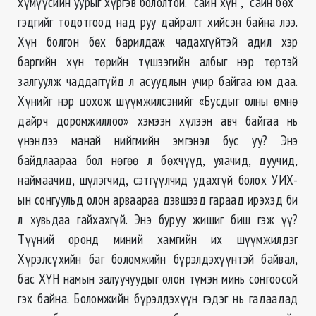
хүмүүсийн уурыг хүргэв бололтой. “сайн хүн”, “сайн бөх”
гэдгийг тодотгоод над руу дайралт хийсэн байна лээ.
Хүн болгон бөх барилдаж чадахгүйтэй адил хэр
баргийн хүн төрийн түшээгийн албыг нэр төртэй
залгуулж чаддаггүйд л асуудлын учир байгаа юм даа.
Хүнийг нэр цохож шүүмжилсэнийг «Бусдыг олны өмнө
дайрч доромжиллоо» хэмээн хүлээн авч байгаа нь
үнэндээ манай нийгмийн эмгэнэл бус уу? Энэ
байдлаараа бол нөгөө л бөхчүүд, уяачид, дуучид,
наймаачид, шүлэгчид, сэтгүүлчид удахгүй болох УИХ-
ын сонгуульд олон арваараа дэвшээд гараад ирэхэд би
л хувьдаа гайхахгүй. Энэ буруу жишиг биш гэж үү?
Түүний оронд миний хамгийн их шүүмжилдэг
Хүрэлсүхийн баг боломжийн бүрэлдэхүүнтэй байвал,
бас ХҮН намын залуучуудыг олон түмэн минь сонгоосой
гэх байна. Боломжийн бүрэлдэхүүн гэдэг нь гадаадад