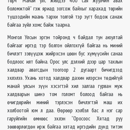
төрч “Манай улс жилдээ 400 сая жуулчин авах
боломжтой” гэж яриад зогсож байхыг харахад төрийн
түшээдийн маань тархи толгой тэр зүгт бодож санаж
байгаа зүйл хомс байж таарна.
Монгол Улсын эргэн тойронд ч байдал тун аюултай
байгааг иргэд тэр болгон ойлгохгүй байгаа нь миний
бичлэгт зэвүүцэж жийрхсэн цөөн бус хүмүүсийн санаа
бодлоос илт байна. Орос улс дэлхий дээр цар тахлын
халдвар авагсдын тоогоор 2 дугаарт бичигдээд
эхлэлээ. Ухань хотод халдвар дахин илэрсэн төдийгүй
манай улсын зүүн хэсэгтэй хил залгаа гурван муж
халдварын шинэ том голомт болоод байгаа нь
өчигдөрийн миний тэрлэсэн бичлэгтэй маш их
холбоотой юм л даа. Өөрөөр хэлбэл бас л нэг сар
гаруйгийн өмнөөс эхлэн “Оросоос Хятад руу
зөөвөрлөгдөн ирж байгаа хятад иргэдийн дунд титэм