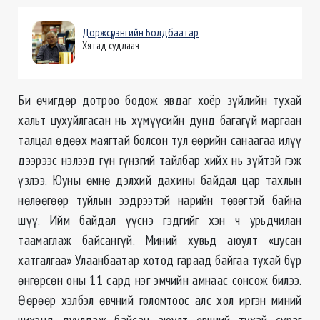
Доржсүрэнгийн Болдбаатар
Хятад судлаач
Би өчигдөр дотроо бодож явдаг хоёр зүйлийн тухай
хальт цухуйлгасан нь хүмүүсийн дунд багагүй маргаан
талцал өдөөх маягтай болсон тул өөрийн санаагаа илүү
дээрээс нэлээд гүн гүнзгий тайлбар хийх нь зүйтэй гэж
үзлээ. Юуны өмнө дэлхий дахины байдал цар тахлын
нөлөөгөөр туйлын ээдрээтэй нарийн төвөгтэй байна
шүү. Ийм байдал үүснэ гэдгийг хэн ч урьдчилан
таамаглаж байсангүй. Миний хувьд аюулт «цусан
хатгалгаа» Улаанбаатар хотод гараад байгаа тухай бүр
өнгөрсөн оны 11 сард нэг эмчийн амнаас сонсож билээ.
Өөрөөр хэлбэл өвчний голомтоос алс хол иргэн миний
чихэнд дуулдаж байсан аюулт өвчний тухай сураг