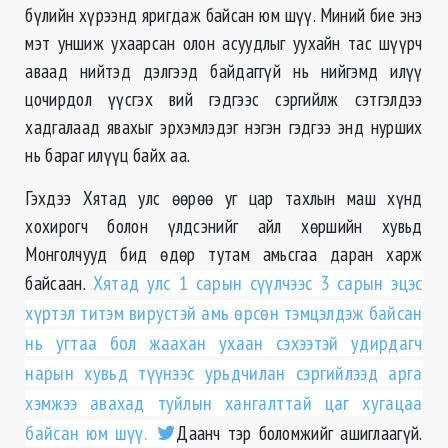
бүлийн хүрээнд яригдаж байсан юм шүү. Миний бие энэ
мэт уншиж ухаарсан олон асуудлыг уухайн тас шүүрч
аваад нийтэд дэлгээд байдаггүй нь нийгэмд илүү
цочирдол үүсгэх вий гэдгээс сэргийлж сэтгэлдээ
хадгалаад явахыг эрхэмлэдэг нэгэн гэдгээ энд нурших
нь бараг илүүц байх аа.
Гэхдээ Хятад улс өөрөө уг цар тахлын маш хүнд
хохирогч болон үлдсэнийг айл хөршийн хувьд
Монголчууд бид өдөр тутам амьсгаа даран харж
байсаан.
Хятад улс 1 сарын сүүлчээс 3 сарын эцэс
хүртэл титэм вирустэй амь өрсөн тэмцэлдэж байсан
нь угтаа бол жаахан ухаан сэхээтэй удирдагч
нарын хувьд түүнээс урьдчилан сэргийлээд арга
хэмжээ авахад туйлын хангалттай цаг хугацаа
байсан юм шүү.
Даанч тэр боломжийг ашиглаагүй.