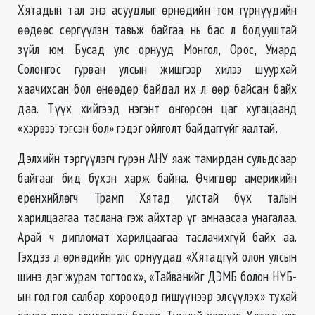
Хятадын тал энэ асуудлыг өрнөдийн том гүрнүүдийн
өөдөөс сөргүүлэн тавьж байгаа нь бас л бодууштай
зүйл юм. Бусад улс орнууд Монгол, Орос, Умард
Солонгос гурван улсын жишгээр хилээ шуурхай
хаачихсан бол өнөөдөр байдал их л өөр байсан байх
даа. Түүх хийгээд нэгэнт өнгөрсөн цаг хугацаанд
«хэрвээ тэгсэн бол» гэдэг ойлголт байдаггүйг яалтай.
Дэлхийн тэргүүлэгч гүрэн АНУ яаж тамирдан сульдсаар
байгааг бид бүхэн харж байна. Өчигдөр америкийн
ерөнхийлөгч Трамп Хятад улстай бүх талын
харилцаагаа таслана гэж айхтар үг амнаасаа унагалаа.
Арай ч дипломат харилцаагаа таслачихгүй байх аа.
Гэхдээ л өрнөдийн улс орнуудад «Хятадгүй олон улсын
шинэ дэг журам тогтоох», «Тайванийг ДЭМБ болон НҮБ-
ын гол гол салбар хороодод гишүүнээр элсүүлэх» тухай