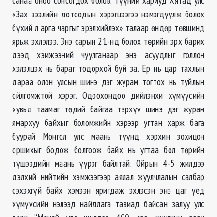
санаа оноо сонсогдох болов. Түүний хариуд Хятад улс
«Зах зээлийн дотоодын хэрэгцээгээ нэмэгдүүлж болох
бүхий л арга чаргыг эрэлхийлэх» талаар өндөр төвшинд
ярьж эхлэлээ. Энэ сарын 21-нд болох төрийн эрх барих
дээд хэмжээний чуулганаар энэ асуудлыг голлон
хэлэлцэх нь бараг тодорхой буй за. Ер нь цар тахлын
дараа олон улсын шинэ дэг журам тогтох нь туйлын
ойлгомжтой хэрэг. Одоохондоо дийлэнхи хүмүүсийн
хувьд таамаг төдий байгаа тэрхүү шинэ дэг журам
ямархуу байхыг боломжийн хэрээр угтан харж бага
буурай Монгол улс маань түүнд хэрхин зохицон
оршихыг бодож болгоож байх нь угтаа бол төрийн
түшээдийн маань үүрэг байлтай. Ойрын 4-5 жилдээ
дэлхий нийтийн хэмжээгээр аялал жуулчлалын салбар
сэхэхгүй байх хэмээн яригдаж эхлэсэн энэ цаг үед
хүмүүсийн нэлээд найдлага тавиад байсан залуу улс