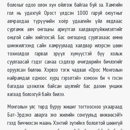
болохыг одоо олон хүн ойлгож байгаа буй за. Хамгийн
гол нь удахгүй Орост үлдсэн 1000 гаруй оюутныг
авчрахдаа түрүүчийн хоёр удаагийн үйл явдлаас
сургамж авч онгоцны ариутгал халдваргүйжилэлтийг
онцгой сайн хийгээсэй. Бас онгоцонд суулгахаас өмнө
шинжилгээнд сайн хамруулаад халдвар илэрсэн цөөн
тохиолдол гарвал эрүүл хүмүүстэй бүү хольж
суулгаасай гэдэг санаа сэдлээр өчигдөрийн бичлэгийг
оруулсан бөлгөө. Хэрвээ тэгж чадвал «Орос Монголын
найрамдал одноос хурц гэрэлтэй» хэмээн би ч гэсэн
багадаа цээжлэж байсан шүлгийг бас дахин уншиж
яагаад болохгүй байх билээ.
Монголын улс төрд буруу жишиг тогтоосноо ухаараад
Бат-Эрдэнэ аварга энэ жилийн сонгуульд өнжөөсэй!»
гээд биччихсэн маань Хэнтий зүгийнх бололтой цөөнгүй