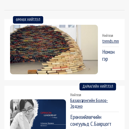
ӨМНӨХ НИЙТЛЭЛ
Нийтлэл
trends.mn
Номон
гэр
ДАРААГИЙН НИЙТЛЭЛ
Нийтлэл
Базарсүрэнгийн Болор-
Эрдэнэ
Ерөнхийлөгчийн
сонгуульд С.Баярцогт