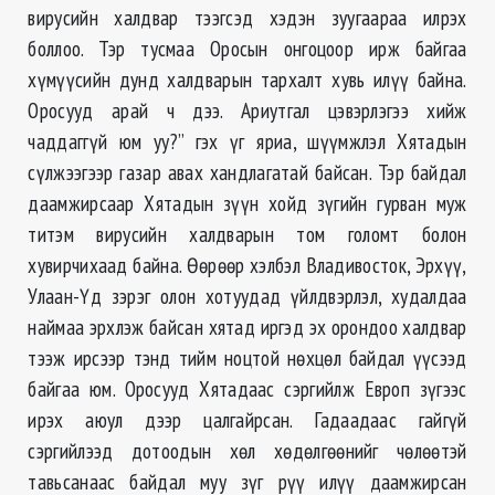
вирусийн халдвар тээгсэд хэдэн зуугаараа илрэх
боллоо. Тэр тусмаа Оросын онгоцоор ирж байгаа
хүмүүсийн дунд халдварын тархалт хувь илүү байна.
Оросууд арай ч дээ. Ариутгал цэвэрлэгээ хийж
чаддаггүй юм уу?” гэх үг яриа, шүүмжлэл Хятадын
сүлжээгээр газар авах хандлагатай байсан. Тэр байдал
даамжирсаар Хятадын зүүн хойд зүгийн гурван муж
титэм вирусийн халдварын том голомт болон
хувирчихаад байна. Өөрөөр хэлбэл Владивосток, Эрхүү,
Улаан-Үд зэрэг олон хотуудад үйлдвэрлэл, худалдаа
наймаа эрхлэж байсан хятад иргэд эх орондоо халдвар
тээж ирсээр тэнд тийм ноцтой нөхцөл байдал үүсээд
байгаа юм. Оросууд Хятадаас сэргийлж Европ зүгээс
ирэх аюул дээр цалгайрсан. Гадаадаас гайгүй
сэргийлээд дотоодын хөл хөдөлгөөнийг чөлөөтэй
тавьсанаас байдал муу зүг рүү илүү даамжирсан