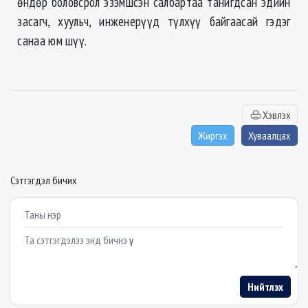
өндөр боловсрол эзэмшсэн салбартаа танигдсан эдийн
засагч, хуульч, инженерүүд түлхүү байгаасай гэдэг
санаа юм шүү.
Хэвлэх
Жиргэх
Хуваалцах
Сэтгэгдэл бичих
Example textarea
Нийтлэх