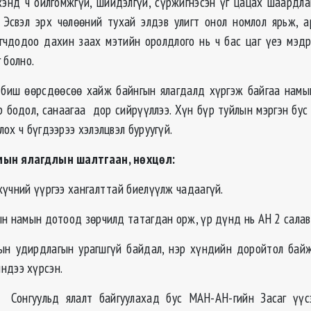
хэнд ч ойлгомжгүй, шийдэлгүй, сүржигнэсэн үг цацах шаардл
. Эсвэл эрх чөлөөний тухай элдэв улигт онол номлол ярьж, 
огчдодоо дахин заах мэтийн оролдлого нь ч бас цаг үеэ мэдр
 болно.
 биш өөрсдөөсөө хайж байнгын ялагдалд хүргэж байгаа нам
р бодол, санаагаа дор сийрүүллээ. Хүн бүр туйлын мэргэн бус 
ох ч бүгдээрээ хэлэлцвэл буруугүй.
мын ялагдлын шалтгаан, нөхцөл
:
чний үүргээ хангалттай биелүүлж чадаагүй.
мын дотоод зөрчилд татагдан орж, үр дүнд нь АН 2 салав
дирдлагын урагшгүй байдал, нэр хүндийн доройтол байж
ндээ хүрсэн.
льд ялалт байгуулахад бус МАН-АН-гийн Засаг үүсэ