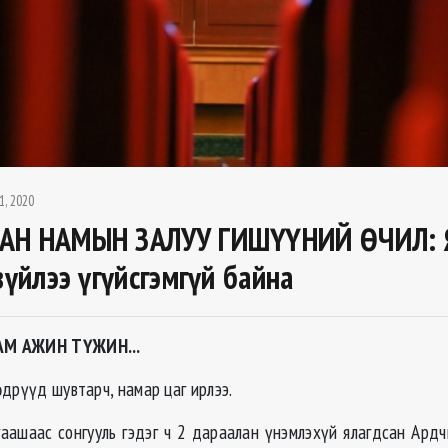
1, 2020
АН НАМЫН ЗАЛУУ ГИШҮҮНИЙ ӨЧИЛ: 
зүйлээ үгүйсгэмгүй байна
М АЖИН ТҮЖИН...
дрүүд шувтарч, намар цаг ирлээ.
гаашаас сонгууль гэдэг ч 2 дараалан үнэмлэхүй ялагдсан Ард