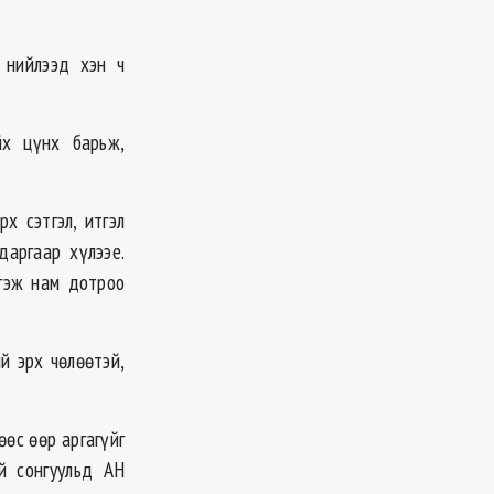
 нийлээд хэн ч
йх цүнх барьж,
х сэтгэл, итгэл
даргаар хүлээе.
 гэж нам дотроо
й эрх чөлөөтэй,
өөс өөр аргагүйг
й сонгуульд АН