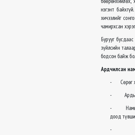
бөөрөнхийлөх, 
нэгэнт байхгүй
хичээлийг сонг
чамирхсан хэрэг
Бурууг бусдаас
зүйлсийн талаа
бодсон байж бол
Ардчилсан на
- Сөрөг хү
- Ардын на
- Намын у
доод түвши
- Сонгуу