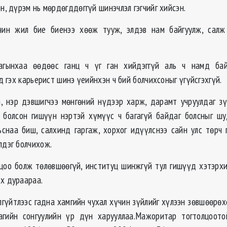
эн, дүрэм нь мөрдөгддөггүй шинэчлэл гэгчийг хийсэн.
чин жил бие биенээ хөөж тууж, элдэв нам байгуулж, салж
гынхаа өөдөөс ганц ч үг ган хийдэггүй аль ч намд ба
сод гэх карьерист шинэ үеийнхэн ч бий болчихсоныг үгүйсгэхгүй.
, нэр дэвшигчээ мөнгөний нүдээр харж, дарамт учруулдаг зүр
 болсон гишүүн нэртэй хүмүүс ч багагүй байдаг болсныг шу
ьснаа биш, салхинд гаргаж, хорхог идүүлснээ сайн улс төрч
лдэг болчихож.
о болж төлөвшөөгүй, институц шинжгүй тул гишүүд хэтэрхи
рх дураараа.
гүйтлээс гадна хамгийн чухал хүчин зүйлийг хүлээн зөвшөөрөх
гийн сонгуулийн үр дүн харууллаа.Мажоритар тогтолцоото