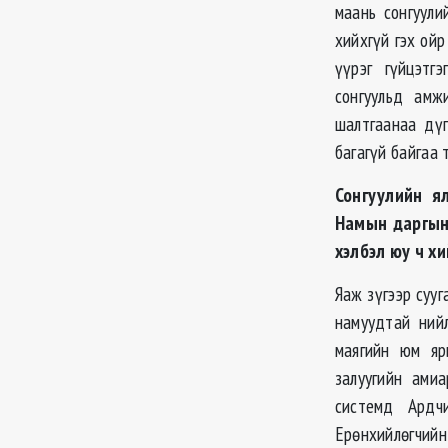
маань сонгуули
хийхгүй гэх ой
үүрэг гүйцэтг
сонгуульд амж
шалтгаанаа дүг
багагүй байгаа 
Сонгуулийн я
Намын даргын 
хэлбэл юу ч хи
Яаж зүгээр сууг
намуудтай нийл
маягийн юм яр
залуугийн ами
системд Ардч
Ерөнхийлөгчийн