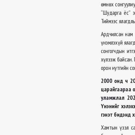
өмнөх сонгуули
“Шударга ёс” э
Тиймээс ялагдлы
Ардчилсан нам 
үнэмлэхүй ялагд
сонгогчдын итг
хүлээж байсан.
орон нутгийн со
2000 онд ч 2
царайгаараа о
уламжлал 202
Үнэнийг хэлэх
гэнэт бидэнд 
Хамтын үзэл са