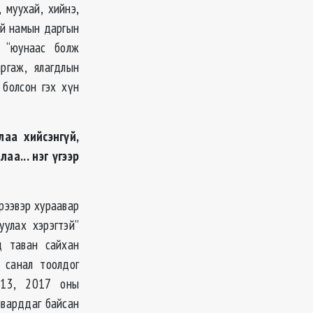
 муухай, хийнэ,
эй намын даргын
ч “юунаас болж
ргаж, ялагдлын
 болсон гэх хүн
аа хийсэнгүй,
а... нэг үгээр
эрээвэр хураавар
уулах хэрэгтэй”
д таван сайхан
 санал тоолдог
013, 2017 оны
йварддаг байсан