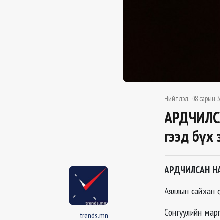
Нийтлэл
08 сарын 3
АРДЧИЛС
гээд бүх 
АРДЧИЛСАН НА
Аяллын сайхан ө
Сонгуулийн мар
trends.mn