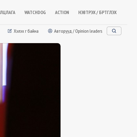
ЛЦЛАГА
WATCHDOG
ACTION
НЭВТРЭХ / БҮРТГҮҮЛЭХ
Хэлэх үг байна
Авторууд / Opinion leaders