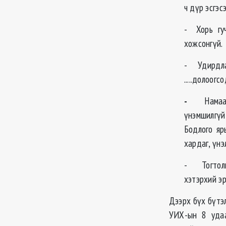
ч дүр эсгэс
- Хорь гу
хожсонгүй.
- Удирдла
.....долоог
-
Намаа
үнэмшилгүй
Бодлого яр
хардаг, үнэ
- Тогтолцо
хэтэрхий э
Дээрх бүх бүтэл
УИХ-ын 8 удаа