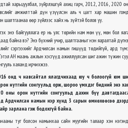
удтай харьцуулбал, зүйрлэшгүй ахиц гарч, 2012, 2016, 2020 о
вслийг амжилттай дүн үзүүлсэн аль ч цагт хар машин гомд
н шалтгаанаа өөр зүйлээс хайх нь зүйтэй болов уу.
гэх энэ байгууллага ер нь улс төрийн нам мөн үү, мөн бол яа
аад байна вэ? Энэ бүхний учир, шалтгааныг нэн яаралтай дүгн
элийг сэргээхийг Ардчилсан намын гишүүд төдийгүй, ард түм
 Гэтэл АН маань ажлын хэсгүүд ажиллуулсан шиг ажин түжин суу
нгууль хаяанд ирчихжээ.
016 онд ч навсайтал ялагдчихаад юу ч болоогүй юм ши
рон нутгийн сонгуульд орж, шороо үмхдэг бидний энэ ха
0 оны орон нутгийн сонгуульд дахин бүү давтагдааса
эд Ардчилсан намын нэр хүнд 3 сарын өмнөхөөсөө дээр
хайр зарлана гэж бодохгүй байна.
нааны туг болсон намынхаа сайн муугийн талаар хэн нэгэн