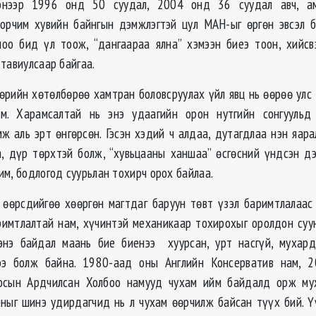
энээр 1996 онд 50 суудал, 2004 онд 36 суудал авч, ам
орчим хувийн байнгын дэмжлэгтэй цул МАН-ыг өргөн эвсэл 
лоо бид үл тоож, “дангаараа ялна” хэмээн биеэ тоон, хийс
тавиулсаар байгаа.
мөрийн хөтөлбөрөө хамтран боловсруулах үйл явц нь өөрөө улс 
юм. Харамсалтай нь энэ удаагийн орон нутгийн сонгуульд 
мж аль эрт өнгөрсөн. Гэсэн хэдий ч алдаа, дутагдлаа нэн яара
, дүр төрхтэй болж, “хувьцааны ханшаа” өсгөсний үндсэн д
м, бодлогод суурьлан тохирч орох байлаа.
 өөрсдийгөө хөөргөн магтдаг баруун төвт үзэл баримтлалаас
римтлалтай нам, хүчинтэй механикаар тохирохыг оролдон суу
энэ байдал маань бие биенээ хуурсан, урт насгүй, мухард
э болж байна. 1980-аад оны Английн Консерватив нам, 
осын Ардчилсан Холбоо намууд чухам ийм байдалд орж му
сныг шинэ удирдагчид нь л чухам өөрчилж байсан түүх бий. 