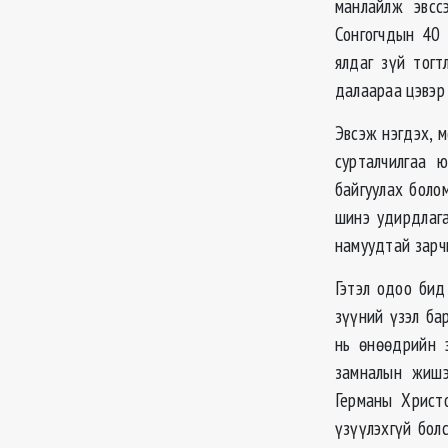
манлайлж эвсс
Сонгогчдын 40 
ялдаг зүй тогт
далаараа цэвэр 
Эвсэж нэгдэх, 
сурталчилгаа 
байгуулах боло
шинэ удирдлага
намуудтай зарчи
Гэтэл одоо бид
зүүний үзэл ба
нь өнөөдрийн 
замналын жишэ
Германы Христ
үзүүлэхгүй бол