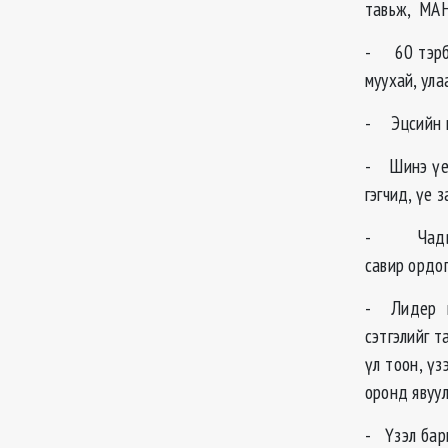
тавьж, МАН
- 60 тэрбу
муухай, ула
- Эцсийн м
- Шинэ үеэ
гэгчид, үе 
- Чадварт
савир ордог
- Лидер г
сэтгэлийг т
үл тоон, үз
оронд явуу
- Үзэл бар