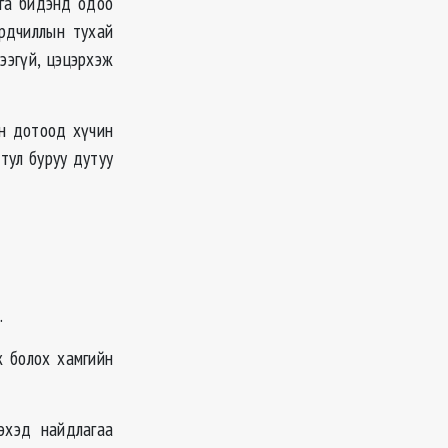
ага бидэнд одоо
ардчиллын тухай
ээгүй, цэцэрхэж
ын дотоод хүчин
тул буруу дутуу
.
 болох хамгийн
хэд найдлагаа