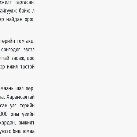
жилт гаргасан.
байгуулж байж л
вэр найдан орж,
төрийн том акц,
сонгодог эвсэл
лтай засаж, цоо
ээр ижил төстэй
 маань шал өөр,
на. Харамсалтай
сан улс төрийн
2000 оны үеийн
хардан, амжилт
Үүнээс биш юмаа