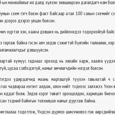
-ын манлайллыг ил далд хүлээн зөвшөөрсөн дагалдагч нам бол
мын схем гэгч бэлэн факт байсаар атал 100 саяын схемийг сэ
ан дээрээ дээрээ улцан болсон.
өч хүртэл хэн, хаана дэвших нь дийлэнхдээ тодорхойгүй байс
 гаргаж байна гэсэн авч элдэв сэжигтэй бүлгийн төлөөлөл, нэр
залгамжлагчдыг дэвшүүлсэн.
ай хүмүүс гаднаас ороход нь хялайн харж, хаалга үүдээ 
гүй, цусаа сэлбэдэггүй, намыг өмчлөгчдийн нэгдэл болсон.
эгдэх удирдагчид маань маргашгүй түүхэн гавьяатай ч с
атах чадвараа нэгэнт алдаж, олон нийт тэднээс залхжээ. Үнэн я
эн яддаг болж. Элдэв хэрэг төвөгт орооцолдон, харилцан биен
лсан тэдний байнгын толхилцол намыг дуусгаж байна.
имтлалаа тодотгож, Үндсэн дүрмээ шинэчиллээ гэж өөрсдийгө