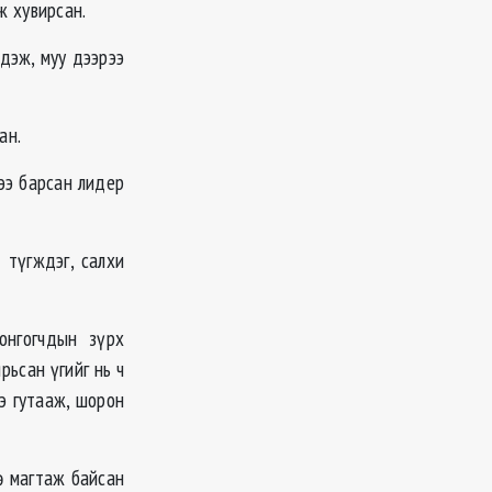
ж хувирсан.
дэж, муу дээрээ
ан.
ээ барсан лидер
түгждэг, салхи
онгогчдын зүрх
рьсан үгийг нь ч
ээ гутааж, шорон
ө магтаж байсан