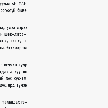
нуудад АН, МАН,
оогоогүй билээ.
гаад удаа дараа
эн, шинэчлэгдэж,
эн хүртэл хүсэн
на. Энэ хооронд
г хуучин нүүр
ндлага, хуучин
й гэж хүснэм.
дэж, ард түмэн
д таалагдах гэж