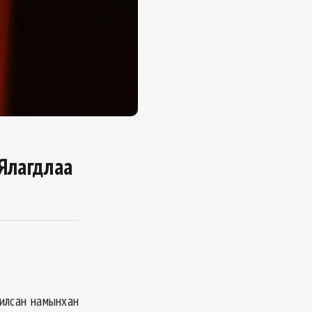
Ялагдлаа
чилсан намынхан