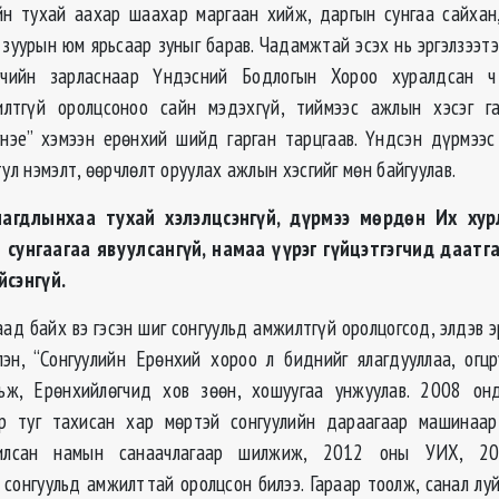
йн тухай аахар шаахар маргаан хийж, даргын сунгаа сайхан,
р зуурын юм ярьсаар зуныг барав. Чадамжтай эсэх нь эргэлзээт
эгчийн зарласнаар Үндэсний Бодлогын Хороо хуралдсан 
илтгүй оролцсоноо сайн мэдэхгүй, тиймээс ажлын хэсэг га
нэе” хэмээн ерөнхий шийд гарган тарцгаав. Үндсэн дүрмээс
тул нэмэлт, өөрчлөлт оруулах ажлын хэсгийг мөн байгуулав.
лагдлынхаа тухай хэлэлцсэнгүй, дүрмээ мөрдөн Их хурл
сунгаагаа явуулсангүй, намаа үүрэг гүйцэтгэгчид даатгала
йсэнгүй.
аад байх вэ гэсэн шиг сонгуульд амжилтгүй оролцогсод, элдэв 
эн, “Сонгуулийн Ерөнхий хороо л биднийг ялагдууллаа, огцр
ьж, Ерөнхийлөгчид хов зөөн, хошуугаа унжуулав. 2008 он
ар туг тахисан хар мөртэй сонгуулийн дараагаар машинаар
илсан намын санаачлагаар шилжиж, 2012 оны УИХ, 2
 сонгуульд амжилттай оролцсон билээ. Гараар тоолж, санал лу