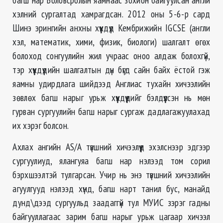
хэлний сургалтад хамрагдсан. 2012 оны 5-6-р сард
Шинэ эрингийн анхны хүүхдүүд Кембрижийн IGCSE (англи
хэл, математик, хими, физик, биологи) шалгалт өгөх
болоход сонгуулийн жил учраас оноо алдаж болохгүй,
тэр хүүхдүүдийн шалгалтын дүн бүгд сайн байх ёстой гэж
яамны удирдлага шийдээд Англиас тухайн хичээлийн
зөвлөх багш нарыг урьж хүүхдүүдийг бэлдүүлсэн нь мөн
гурван сургуулийн багш нарыг сургаж дадлагажуулахад
их хэрэг болсон.
Ахлах ангийн AS/A түвшний хичээлүүд эхэлснээр эдгээр
сургуулиуд, ялангуяа багш нар нэлээд том сорил
бэрхшээлтэй тулгарсан. Учир нь энэ түвшний хичээлийн
агуулгууд нэлээд хүнд, багш нарт танил бус, манайд
дунд\дээд сургуульд заадаггүй тул МУИС зэрэг гадны
байгууллагаас зарим багш нарыг урьж цагаар хичээл