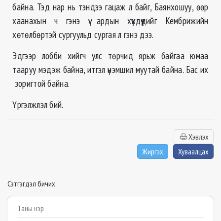
байна. Тэд нар нь тэндээ гацаж л байг, Баянхошуу, өөр
хаанахын ч гэнэ үү ардын хүүхдүүдийг Кембрижийн
хөтөлбөртэй сургуульд сургая л гэнэ дээ.
Эдгээр лобби хийгч улс төрчид ярьж байгаа юмаа
тааруу мэдэж байна, итгэл үнэмшил муутай байна. Бас их
зоригтой байна.
Үргэлжлэл бий.
Хэвлэх
Жиргэх
Хуваалцах
Сэтгэгдэл бичих