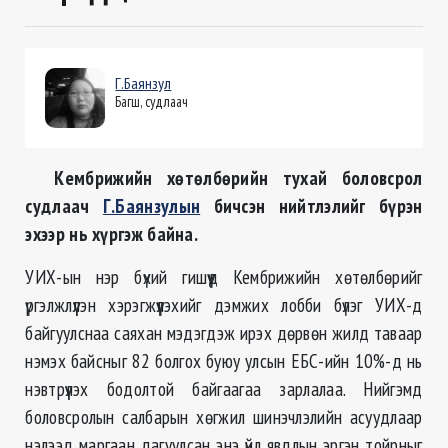
Г.Баянзул
Багш, судлаач
Кембрижийн хөтөлбөрийн тухай боловсрол
судлаач
Г.Баянзулын
бичсэн нийтлэлийг бүрэн
эхээр нь хүргэж байна.
УИХ-ын нэр бүхий гишүүд Кембрижийн хөтөлбөрийг
үргэлжлүүлэн хэрэгжүүлэхийг дэмжих лобби бүлэг УИХ-д
байгуулснаа саяхан мэдэгдэж ирэх дөрвөн жилд таваар
нэмэх байсныг 82 болгох буюу улсын ЕБС-ийн 10%-д нь
нэвтрүүлэх бодолтой байгаагаа зарлалаа. Нийгэмд
боловсролын салбарын хөгжил шинэчлэлийн асуудлаар
нэлээд маргаан дагуулсан энэ үйл явдлын эргэн тойрныг