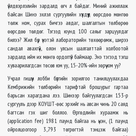
үйлдвэрлэлийн зардалд өгч л байдаг. Миний ажиллаж
байсан Шинэ эхлэл сургуулийн хүүхдүүд өөрсдөө мөнгөө
төлж ном, сурах бичгээ авдаг, шалгалтын төлбөрөө
өөрсдөө төлдөг. Тэгээд юунд 100 саяыг зарцуулдаг
билээ? Жил бүр үнэтэй лабораторийн төхөөрөмж, ширээ
сандал авахгүй, олон улсын шалгалттай холбоотой
зардалд ийм их мөнгө ордоггүй баймаар. Энэ тэгээд тэгш
хуваарилагдсан төсөв юм уу, 15-20%-ийн зөрүү юм уу?
Учрал гишүүн лобби бүлгийн зорилгоо танилцуулахдаа
Кембрижийн төлбөрийн тарифтай брошурыг гартаа
барьсан харагдана лээ. Шинээр байгуулагдсан 153-р
сургууль дээр КОУШТ-өөс эрхийг нь авсан чинь 20 саяд
багтсан гэх шиг боллоо. Өргөдлийн хураамж нь
(application fee) 1981 паунд байгаа нь үнэн, (1 паунд
ойролцоогоор 3,793 төгрөгтэй тэнцэж байгаа)