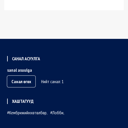
САНАЛ АСУУЛГА
sanal asuulga
Санал өгөх
Нийт санал: 1
ХАШТАГУУД
Кембрижийнхөтөлбөр
Лобби