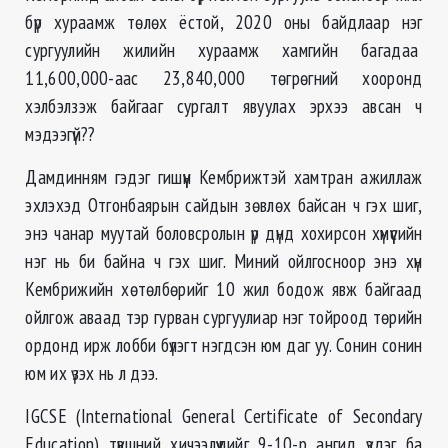
бүр хураамж төлөх ёстой, 2020 оны байдлаар нэг
сургуулийн жилийн хураамж хамгийн багадаа
11,600,000-аас 23,840,000 төгрөгний хооронд
хэлбэлзэж байгааг сургалт явуулах эрхээ авсан ч
мэдээгүй??
Дамдинням гэдэг гишүүн Кембрижтэй хамтран ажиллаж
эхлэхэд Отгонбаярын сайдын зөвлөх байсан ч гэх шиг,
энэ чанар муутай боловсролын үр дүнд хохирсон хүмүүсийн
нэг нь би байна ч гэх шиг. Миний ойлгосноор энэ хүн
Кембрижийн хөтөлбөрийг 10 жил бодож явж байгаад
ойлгож аваад тэр гурван сургуулиар нэг тойроод төрийн
ордонд ирж лобби бүлэгт нэгдсэн юм даг уу. Сонин сонин
юм их үзэх нь л дээ.
IGCSE (International General Certificate of Secondary
Education) түвшний хичээлүүдийг 9-10-р ангид үздэг ба