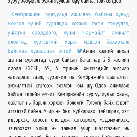
буруу зөрүү ярьж бужигнуулсан хүмүүс байна, товчхондоо.
Кембрижийн сургуульд ажиллаж байсны хувьд
монгол хүний суралцах хөгжих гэсэн тэмүүлэл,
уйгагүй оролдлого, хүчин чармайлт амжилт
ололтод хүргэдгийг харж, мэдэрч бахархаж
байснаа хуваалцах ёстой.
Англи хэлний анхан
шатны сургалтад сууж байсан багш нар 2-3 жилийн
дараа IGCSE, AS, A түвшний хичээлүүдийг англиар
чадварлаг зааж, сурагчид нь Кембрижийн шалгалтыг
амжилттай өгцгөөж эхэлсэн юм шүү. Одоо ажиллаж
байгаа төрийн өмчит Кембрижийн сургуулиудыг хааж,
хаалгыг нь барьж хэрхэвч болохгүй. Тэгэхгүй байх гэдэгт
итгэлтэй байна. Учир нь бид муйхарлах, туйлшрах, хэт
үндсэрхэх, хоосон онолдож хэнээрхэх, мэдэмхийрэх,
цэцэрхэхээ хойш нь тавиад учир шалтгааныг нь
эргэцүүлэх ёстой. Ер нь сургууль, соёлын байгууллагыг