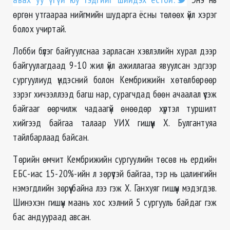
өргөн утгаараа нийгмийн шударга ёсны төлөөх үйл хэрэг
болох учиртай.
Лобби бүлэг байгуулснаа зарласан хэвлэлийн хурал дээр
байгуулагдаад 9-10 жил үйл ажиллагаа явуулсан эдгээр
сургуулиуд үндэсний болон Кембрижийн хөтөлбөрөөр
зэрэг хичээллээд багш нар, сурагчдад бөөн ачаалал үүсэж
байгааг өөрчилж чадаагүй өнөөдөр хүртэл туршилт
хийгээд байгаа талаар УИХ гишүүн Х. Булгантуяа
тайлбарлаад байсан.
Төрийн өмчит Кембрижийн сургуулийн төсөв нь ердийн
ЕБС-иас 15-20%-ийн л зөрүүтэй байгаа, тэр нь цалингийн
нэмэгдлийн зөрүү байна лээ гэж Х. Ганхуяг гишүүн мэдэгдэв.
Шинэхэн гишүүн маань хос хэлний 5 сургууль байдаг гэж
бас андуураад авсан.