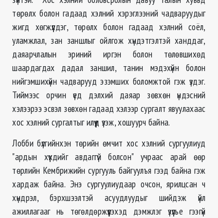
төрөлх болон гадаад хэлний хэрэглээний чадваруудыг
жигд хөгжүүлдэг, төрөлх болон гадаад хэлний соёл,
уламжлал, зан заншлыг ойлгож хүндэтгэлтэй ханддаг,
даяарчлалын эриний иргэн болон төлөвшихөд
шаардагдах дадал заншил, танин мэдэхүйн болон
нийгэмшихүйн чадварууд эзэмших боломжтой гэж үздэг.
Тиймээс орчин үед дэлхий даяар зөвхөн үндэсний
хэлээрээ эсвэл зөвхөн гадаад хэлээр сургалт явуулахаас
хос хэлний сургалтыг илүүд үзэж, хошуурч байна.
Лобби бүлгийнхэн төрийн өмчит хос хэлний сургуулиуд
"ардын хүүхдийг авдаггүй болсон" учраас арай өөр
төрлийн Кембрижийн сургууль байгуулъя гээд байна гэж
хардаж байна. Энэ сургуулиудаар очсон, ярилцсан ч
хүндрэл, бэрхшээлтэй асуудлуудыг шийдэж үйл
ажиллагааг нь төгөлдөржүүлэхэд дэмжлэг үзүүлье гээгүй