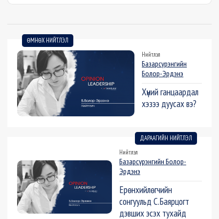
ӨМНӨХ НИЙТЛЭЛ
Нийтлэл
Базарсүрэнгийн
Болор-Эрдэнэ
Хүний ганцаардал
хэзээ дуусах вэ?
ДАРААГИЙН НИЙТЛЭЛ
Нийтлэл
Базарсүрэнгийн Болор-
Эрдэнэ
Ерөнхийлөгчийн
сонгуульд С.Баярцогт
дэвших эсэх тухайд