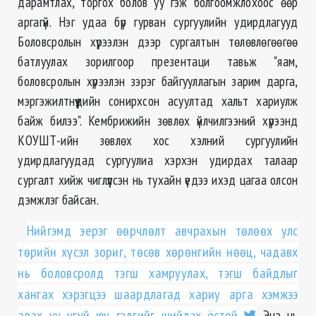
дарамтлах, торгох болов уу гэж болгоомжлохоос өөр
аргагүй. Нэг удаа бүр гурван сургуулийн удирдлагууд
Боловсролын хүрээлэн дээр сургалтын төлөвлөгөөгөө
батлуулах зорилгоор презентаци тавьж "яам,
боловсролын хүрээлэн зэрэг байгууллагын зарим дарга,
мэргэжилтнүүдийн сонирхсон асуултад хальт хариулж
байж билээ". Кембрижийн зөвлөх үйлчилгээний хүрээнд
КОУШТ-ийн зөвлөх хос хэлний сургуулийн
удирдлагуудад сургуулиа хэрхэн удирдах талаар
сургалт хийж чиглүүлсэн нь тухайн үедээ ихэд цагаа олсон
дэмжлэг байсан.
Нийгэмд эерэг өөрчлөлт авчрахын төлөөх улс
төрийн хүсэл зориг, төсөв хөрөнгийн нөөц, чадавх
нь боловсролд тэгш хамруулах, тэгш байдлыг
хангах хэрэгцээ шаардлагад хариу арга хэмжээ
авах уу үгүй юу гэдгийг шийдэх ёстой.
Энэ нь