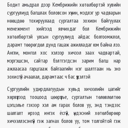
Бодит амьдрал дээр Кембрижийн хөтөлбөртэй хувийн
сургуулиуд багшлах боловсон хүчин, мэдлэг ур чадварын
нөөцдөө тохируулаад сургалтаа зохион байгуулах
менежмент хийгээд явчихдаг бол Кембрижийн
хөтөлбөртэй улсын сургуулиуд айдас болгоомжлол,
дарамт төөрөгдөл дунд гацаж ажилладаг юм байна лээ.
Англи, монгол хос хэлээр хичээл заах чадвартай,
мэргэшсэн, сайтар бэлтгэгдсэн зарим багш нар
ажлаасаа гарцгааж байгаагийн нэг шалтгаан нь энэ
зохисгүй ачаалал, дарамтаас ч бас үүдэлтэй
Сургуулийн удирдлагуудын хувьд хичээлийн цагийг
хөрвүүлээд тооцоод цөөрүүлье, сургалтын төлөвлөлтөө
цэгцэлье гэхээр хэл ам гарах болов уу, энд тэндээс
шалгалт ирээд ингэх ёсгүй, үндэсний хөтөлбөрөөр
хичээллэсэнгүй гэж загнах болов уу, том толгойтой гэж