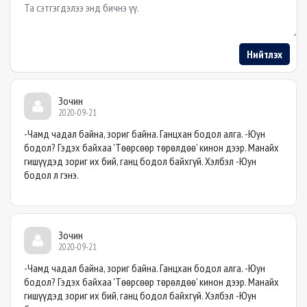
Example textarea
Нийтлэх
Зочин
2020-09-21
-Чамд чадал байна, зориг байна. Ганцхан бодол алга. -Юун
бодол? Гэдэх байхаа 'Төөрсөөр төрөлдөө' кинон дээр. Манайх
гишүүдэд зориг их бий, ганц бодол байхгүй. Хэлбэл -Юун
бодол л гэнэ.
Зочин
2020-09-21
-Чамд чадал байна, зориг байна. Ганцхан бодол алга. -Юун
бодол? Гэдэх байхаа 'Төөрсөөр төрөлдөө' кинон дээр. Манайх
гишүүдэд зориг их бий, ганц бодол байхгүй. Хэлбэл -Юун