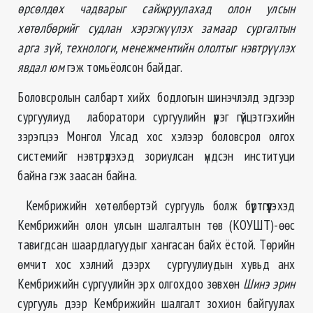
өрсөлдөх чадварыг сайжруулахад олон улсын
хөтөлбөрийг судлан хэрэгжүүлэх замаар сургалтын
арга зүй, технологи, менежментийн ололтыг нэвтрүүлэх
явдал юм
гэж томьёолсон байдаг.
Боловсролын салбарт хийх бодлогын шинэчлэлд эдгээр
сургуулиуд лаборатори сургуулийн үүрэг гүйцэтгэхийн
зэрэгцээ Монгол Улсад хос хэлээр боловсрол олгох
системийг нэвтрүүлэхэд зориулсан үндсэн институци
байна гэж заасан байна.
Кембрижийн хөтөлбөртэй сургууль болж бүртгүүлэхэд
Кембрижийн олон улсын шалгалтын төв (КОУШТ)-өөс
тавигдсан шаардлагуудыг хангасан байх ёстой. Төрийн
өмчит хос хэлний дээрх сургуулиудын хувьд анх
Кембрижийн сургуулийн эрх олгохдоо зөвхөн
Шинэ эрин
сургууль дээр Кембрижийн шалгалт зохион байгуулах