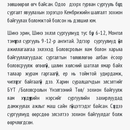
зөвшөөрөл өгч байсан. Одоо дээрх гурван сургууль бүгд
сургалт явуулахын зэрэгцээ Кембрижийн шалгалт зохион
байгуулах боломжтой болсон нь дэвшил юм.
Шинэ эрин, Шинэ эхлэл сургуулиуд тус бүр 6-12, Монгол
тэмүүлэл сургууль 9-12-р ангитай. Эдгээр сургуулиуд үйл
ажиллагаагаа эхлэхэд Боловсролын яам болон харьяа
байгууллагуудаас сургалтын төлөвлөгөө албан ёсоор
боловсруулж өгөөгүй, цалин хөлсний шатлал ямар байх
талаар журам гаргаагүй, ер нь тоймтой удирдамж,
чиглүүлэг байгаагүй дээ. Харин суралцагчдын элсэлтийг
БҮТ /Боловсролын Үнэлгээний Төв/ зохион байгуулж
яам хүүхдүүдийн нэрсийг сургуулийн захирлуудад
дамжуулах ажлыг маш сайн гүйцэтгэдэг байсан. Сүүлдээ
сургуулиуд өөрсдөө элсэлтээ зохион байгуулдаг болж
өөрчлөгдсөн.