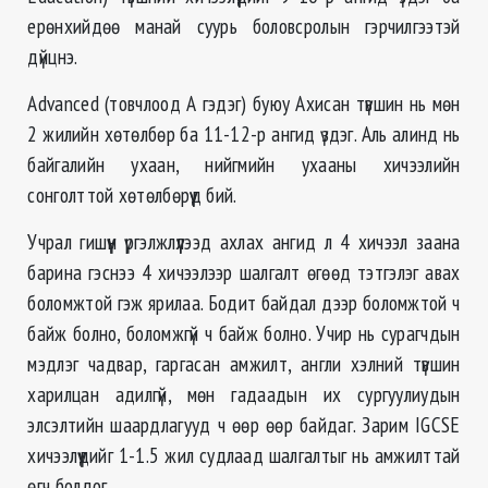
ерөнхийдөө манай суурь боловсролын гэрчилгээтэй
дүйцнэ.
Advanced (товчлоод А гэдэг) буюу Ахисан түвшин нь мөн
2 жилийн хөтөлбөр ба 11-12-р ангид үздэг. Аль алинд нь
байгалийн ухаан, нийгмийн ухааны хичээлийн
сонголттой хөтөлбөрүүд бий.
Учрал гишүүн үргэлжлүүлээд ахлах ангид л 4 хичээл заана
барина гэснээ 4 хичээлээр шалгалт өгөөд тэтгэлэг авах
боломжтой гэж ярилаа. Бодит байдал дээр боломжтой ч
байж болно, боломжгүй ч байж болно. Учир нь сурагчдын
мэдлэг чадвар, гаргасан амжилт, англи хэлний түвшин
харилцан адилгүй, мөн гадаадын их сургуулиудын
элсэлтийн шаардлагууд ч өөр өөр байдаг. Зарим IGCSE
хичээлүүдийг 1-1.5 жил судлаад шалгалтыг нь амжилттай
өгч болдог.