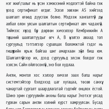
нэг жил\талыг нь үзсэн хэмжээний мэдлэгтэй байна гэж
үзээд сертификат өгдөг. Эсвэл зөвхөн AS хийгээд
шалгалт өгөөд дуусгаж болно. Мэдээж хангалтгүй дүн
авбал олон улсын шалгалтын сертификат авч чадахгүй.
Тиймээс хүүхэд бүр дөрвөн хичээлээр Кембрижийн А
түвшний шалгалтуудыг өгч А, В үнэлгээ аваад топ
сургуульд тэтгэлгээр суралцах боломжтой гэдэг нь
гишүүдийн ярьж байгаа шиг амархаан зүйл биш юм.
Шалгалтгүйгээр их, дээд сургуульд элсэж болдог гэж
хэлсэн. Сайн ойлгосонгүй, энэ бол худлаа.
Англи, монгол хос хэлээр хичээл заах багш нарыг
системтэйгээр бэлдэхэд цаг хугацаа, төсөв санхүү,
чанартай сургалт шаардлагатай гэдгийг онцлох ёстой.
Шинэ эрин сургуулийн анхны багш нарыг Энэтхэг улсад
гурван сарын англи хэлний курст хамруулсан. Бусад
багш нар Боловсролын яамнаас зохион байгуулсан англи