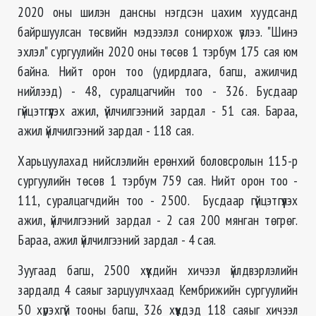
2020 оны шилэн дансны нэгдсэн цахим хуудсанд
байршуулсан төсвийн мэдээлэл сонирхож үзлээ. "Шинэ
эхлэл" сургуулийн 2020 оны төсөв 1 тэрбум 175 сая юм
байна. Нийт орон тоо (удирдлага, багш, ажилчид
нийлээд) - 48, суралцагчийн тоо - 326. Бусдаар
гүйцэтгүүлэх ажил, үйлчилгээний зардал - 51 сая. Бараа,
ажил үйлчилгээний зардал - 118 сая.
Харьцуулахад нийслэлийн ерөнхий боловсролын 115-р
сургуулийн төсөв 1 тэрбум 759 сая. Нийт орон тоо -
111, суралцагчдийн тоо - 2500. Бусдаар гүйцэтгүүлэх
ажил, үйлчилгээний зардал - 2 сая 200 мянган төгрөг.
Бараа, ажил үйлчилгээний зардал - 4 сая.
Зуугаад багш, 2500 хүүхдийн хичээл үйлдвэрлэлийн
зардалд 4 саяыг зарцуулчхаад Кембрижийн сургуулийн
50 хүрэхгүй тооны багш, 326 хүүхдэд 118 саяыг хичээл