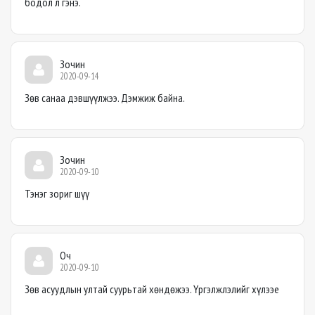
бодол л гэнэ.
Зочин
2020-09-14
Зөв санаа дэвшүүлжээ. Дэмжиж байна.
Зочин
2020-09-10
Тэнэг зориг шүү
Оч
2020-09-10
Зөв асуудлын ултай суурьтай хөндөжээ. Үргэлжлэлийг хүлээе