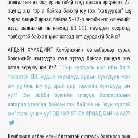
шалгалтын үнэ бол ер нь гайгүй гээд цаасаа эргүүлэнгээ 22
паунд энэ тэр л байгаа байхгүй юу гэж "хадуурдаг" шүү.
Учрал гишүүний яриад байгаа 9-12-р ангийн нэг хичээлийг
үзээд шалгалтыг нь өгөхөд 61-111 паундын хооронд
төлбөртэй байхад үүнийг яагаад огт дурдахгүй байна?
АРДЫН ХҮҮХДИЙГ Кембрижийн хөтөлбөрөөр сурах
боломжийг нэмэгдүүлэх гээд зүтгээд байгаа гишүүдэд энэ
ялгаа зөрүү юу юм бэ?
115-р сургууль шиг ийм бага
төсөвтэй ЕБС-иудын хүүхдүүд ардын хүүхдүүд мөн
юм уу биш юм уу, арай өөр төрлийн хүүхдүүд юм
уу?? Энэ лобби бүлгийн гишүүд боловсролын
ялгарал угаасаа байсан гэж байгаа нь "юун сүртэй
юм" гэсэн үг юм уу? ЭД НАР ЯГ ЮУ ЯРИАД БАЙНА АА??
Кембрижд албан ёсны бүртгэлтэй сургууль болсноор жил