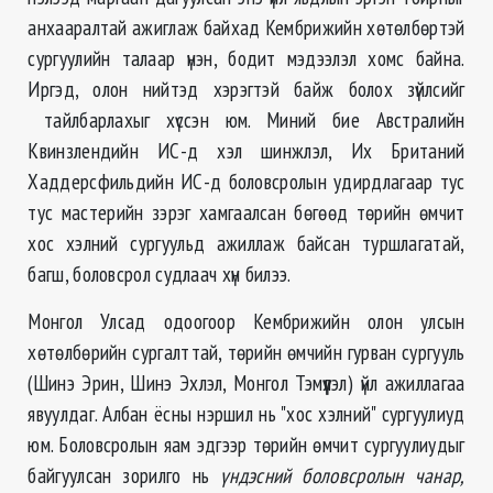
анхааралтай ажиглаж байхад Кембрижийн хөтөлбөртэй
сургуулийн талаар үнэн, бодит мэдээлэл хомс байна.
Иргэд, олон нийтэд хэрэгтэй байж болох зүйлсийг
тайлбарлахыг хүссэн юм. Миний бие Австралийн
Квинзлендийн ИС-д хэл шинжлэл, Их Британий
Хаддерсфильдийн ИС-д боловсролын удирдлагаар тус
тус мастерийн зэрэг хамгаалсан бөгөөд төрийн өмчит
хос хэлний сургуульд ажиллаж байсан туршлагатай,
багш, боловсрол судлаач хүн билээ.
Монгол Улсад одоогоор Кембрижийн олон улсын
хөтөлбөрийн сургалттай, төрийн өмчийн гурван сургууль
(Шинэ Эрин, Шинэ Эхлэл, Монгол Тэмүүлэл) үйл ажиллагаа
явуулдаг. Албан ёсны нэршил нь "хос хэлний" сургуулиуд
юм. Боловсролын яам эдгээр төрийн өмчит сургуулиудыг
байгуулсан зорилго нь
үндэсний боловсролын чанар,