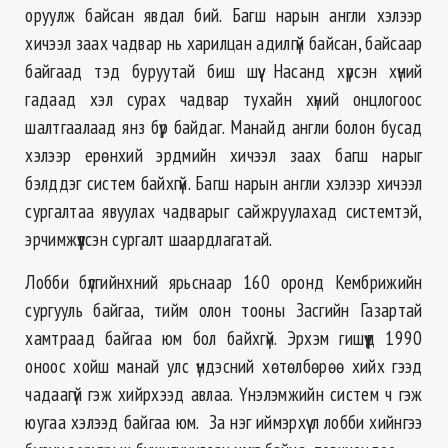
оруулж байсан явдал бий. Багш нарын англи хэлээр
хичээл заах чадвар нь харилцан адилгүй байсан, байсаар
байгаад тэд буруутай биш шүү. Насанд хүрсэн хүний
гадаад хэл сурах чадвар тухайн хүний онцлогоос
шалтгаалаад янз бүр байдаг. Манайд англи болон бусад
хэлээр ерөнхий эрдмийн хичээл заах багш нарыг
бэлддэг систем байхгүй. Багш нарын англи хэлээр хичээл
сургалтаа явуулах чадварыг сайжруулахад системтэй,
эрчимжүүлсэн сургалт шаардлагатай.
Лобби бүлгийнхний ярьснаар 160 оронд Кембрижийн
сургууль байгаа, тийм олон тооны Засгийн Газартай
хамтраад байгаа юм бол байхгүй. Эрхэм гишүүд 1990
оноос хойш манай улс үндэсний хөтөлбөрөө хийх гээд
чадаагүй гэж хийрхээд авлаа. Үнэлэмжийн систем ч гэж
юугаа хэлээд байгаа юм. За нэг иймэрхүү л лобби хийнгээ