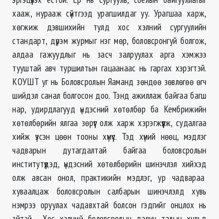
хааж, нурааж сүйтгээд урагшилдаг уу. Урагшаа харж,
хөгжиж дэвшихийн тулд хос хэлний сургуулийн
стандарт, дүрэм журмыг нэг мөр, боловсронгуй болгож,
алдаа гажуудлыг нь засч залруулах арга хэмжээ
тууштай авч туршилтын гацаанаас нь гаргах хэрэгтэй.
КОУШТ уг нь Боловсролын Яаманд зөндөө зөвлөгөө өгч
шийдэл санал болгосон доо. Тэнд ажиллаж байгаа багш
нар, удирдлагууд үндэсний хөтөлбөр ба Кембрижийн
хөтөлбөрийн ялгаа зөрүүг олж харж хэрэгжүүлж, судалгаа
хийж үзсэн цөөн тооны хүмүүс. Тэд хүний нөөц, мэдлэг
чадварын дутагдалтай байгаа боловсролын
институтүүдэд, үндэсний хөтөлбөрийн шинэчлэл хийхэд
олж авсан онол, практикийн мэдлэг, ур чадвараа
хуваалцаж боловсролын салбарын шинэчлэлд хувь
нэмрээ оруулах чадавхтай болсон гэдгийг онцлох нь
зүйтэй. Хос хэлний боловсролын давуу талын хувьд