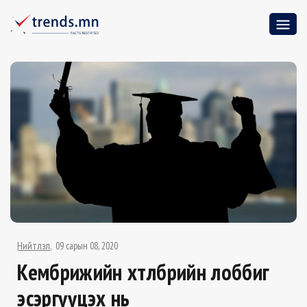
Нийтлэл
09 сарын 08, 2020
Кембрижийн хөтөлбөрийн лоббиг
эсэргүүцэх нь