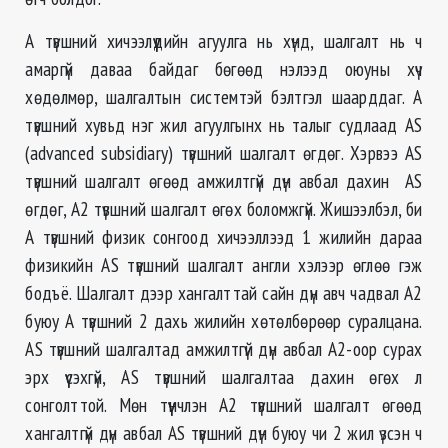
А түвшний хичээлүүдийн агуулга нь хүнд, шалгалт нь ч
амаргүй даваа байдаг бөгөөд нэлээд оюуны хүч
хөдөлмөр, шалгалтын системтэй бэлтгэл шаарддаг. А
түвшний хувьд нэг жил агуулгынх нь талыг судлаад AS
(advanced subsidiary) түвшний шалгалт өгдөг. Хэрвээ AS
түвшний шалгалт өгөөд амжилтгүй дүн авбал дахин AS
өгдөг, А2 түвшний шалгалт өгөх боломжгүй. Жишээлбэл, би
А түвшний физик сонгоод хичээллээд 1 жилийн дараа
физикийн AS түвшний шалгалт англи хэлээр өглөө гэж
бодъё. Шалгалт дээр хангалттай сайн дүн авч чадвал А2
буюу А түвшний 2 дахь жилийн хөтөлбөрөөр суралцана.
AS түвшний шалгалтад амжилтгүй дүн авбал А2-оор сурах
эрх үүсэхгүй, AS түвшний шалгалтаа дахин өгөх л
сонголттой. Мөн түүнчлэн А2 түвшний шалгалт өгөөд
хангалтгүй дүн авбал AS түвшний дүн буюу чи 2 жил үзсэн ч