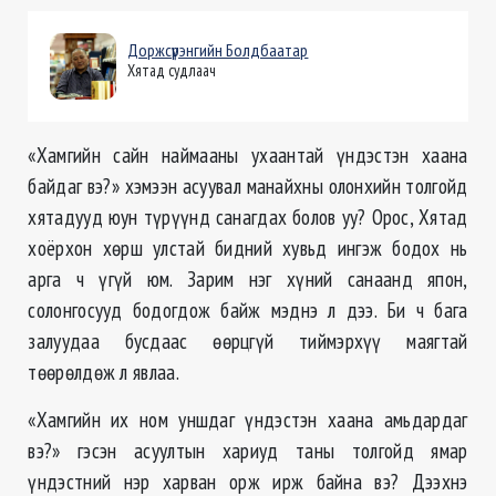
Доржсүрэнгийн Болдбаатар
Хятад судлаач
«Хамгийн сайн наймааны ухаантай үндэстэн хаана
байдаг вэ?» хэмээн асуувал манайхны олонхийн толгойд
хятадууд юун түрүүнд санагдах болов уу? Орос, Хятад
хоёрхон хөрш улстай бидний хувьд ингэж бодох нь
арга ч үгүй юм. Зарим нэг хүний санаанд япон,
солонгосууд бодогдож байж мэднэ л дээ. Би ч бага
залуудаа бусдаас өөрцгүй тиймэрхүү маягтай
төөрөлдөж л явлаа.
«Хамгийн их ном уншдаг үндэстэн хаана амьдардаг
вэ?» гэсэн асуултын хариуд таны толгойд ямар
үндэстний нэр харван орж ирж байна вэ? Дээхнэ