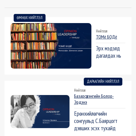
ӨМНӨХ НИЙТЛЭЛ
Нийтлэл
ТОМё БОДё
Эрх мэдэлд
дагалдах нь
ДАРААГИЙН НИЙТЛЭЛ
Нийтлэл
Базарсүрэнгийн Болор-
Эрдэнэ
Ерөнхийлөгчийн
сонгуульд С.Баярцогт
дэвших эсэх тухайд