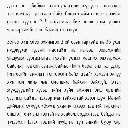
дээдлэдэг «Библи» зэрэг судар номын үг үсгээс нөгөөх л
хэв маягаар уншсаар байх бөгөөд ийм номын орчинд
өссөн хүүхэд 2-3 насандаа бие дааж ном унших
чадвартай болсон байдаг гэнэ шүү.
Эхнэр бид хоёр охиныгоо 2 ой есөн сартайд нь 35 үсэг
нүдлүүлж гурван настайд нь нэлээд боломжийн
уншуулж сургасныгаа тухайн үедээ маш их олзуурхаж
байсныг тодхон санаж байна. «Би ч бараг энэ тал дээр
Гиннесийн амжилт тогтоосон байх даа?» хэмээн залуу
хүн юм чинь лав омогшиж байсан байлгүй. Гэтэл
жүүдүүдийн хувьд тийм зүйл амжилт биш ердийн
үзэгдэл байдаг гэхээр мөн гайхалтай хэрэг шүү. Манай
дийлэнх хүмүүс «Жүүд ухаан» гэхээр тэдний тархины
онцлог, гени энэ тэртэй нь холбож бодох гээд байдаг нь
түгээмэл. Гэтэл тэдний нууц нь тун энгийн буюу хар