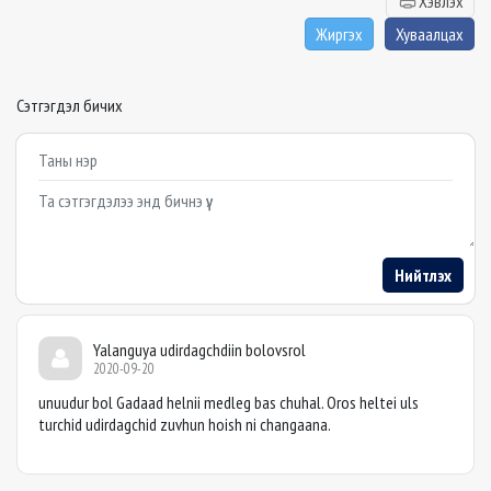
Хэвлэх
Жиргэх
Хуваалцах
Сэтгэгдэл бичих
Example textarea
Нийтлэх
Yalanguya udirdagchdiin bolovsrol
2020-09-20
unuudur bol Gadaad helnii medleg bas chuhal. Oros heltei uls
turchid udirdagchid zuvhun hoish ni changaana.