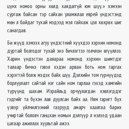
цүнх номоо орны хөлд хаядаггүй юм шүү.» хэмээн
сургаж байсан тэр сайхан уламжлал еврей үндэстэнд
мөн л байдаг тухай мэдээд мэл гайхаж цэл хөхрөх шиг
санагдав.
Би жүүд хэмээх агуу үндэстний хүүхдээ хэрхин номонд
дуртай болгодог тухай энэ бичлэгтээ голчлон өгүүллээ.
Харин үндэстэн даяараа номонд хэрхин шимтдэг
талаар бичнэ гэвэл хэдэн арван боть ном гаргах
хэрэгтэй болж мэдэх байх шүү. Дэлхийн том гүрнүүдэд
борлуулалт сайтай нэг сайн ном гарлаа гэхэд хамгийн
түрүүнд шахам Израйльд орчуулагдан хэвлэгддэг
гэдгийг та бүхэн лав дуулсан байх аа. Ням гаригт бүх
үзвэр үйлчилгээний газрууд амарч хаалгаа барих
учиртай боловч ганцхан номын дэлгүүр л нэлээд удаан
цагаар ажиллах хуультай ажээ.