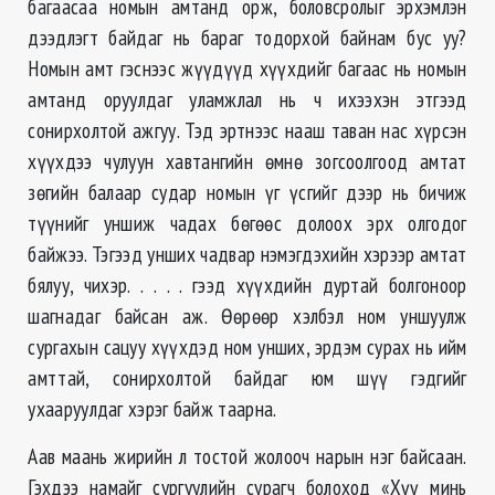
багаасаа номын амтанд орж, боловсролыг эрхэмлэн
дээдлэгт байдаг нь бараг тодорхой байнам бус уу?
Номын амт гэснээс жүүдүүд хүүхдийг багаас нь номын
амтанд оруулдаг уламжлал нь ч ихээхэн этгээд
сонирхолтой ажгуу. Тэд эртнээс нааш таван нас хүрсэн
хүүхдээ чулуун хавтангийн өмнө зогсоолгоод амтат
зөгийн балаар судар номын үг үсгийг дээр нь бичиж
түүнийг уншиж чадах бөгөөс долоох эрх олгодог
байжээ. Тэгээд унших чадвар нэмэгдэхийн хэрээр амтат
бялуу, чихэр. . . . . гээд хүүхдийн дуртай болгоноор
шагнадаг байсан аж. Өөрөөр хэлбэл ном уншуулж
сургахын сацуу хүүхдэд ном унших, эрдэм сурах нь ийм
амттай, сонирхолтой байдаг юм шүү гэдгийг
ухааруулдаг хэрэг байж таарна.
Аав маань жирийн л тостой жолооч нарын нэг байсаан.
Гэхдээ намайг сургуулийн сурагч болоход «Хүү минь