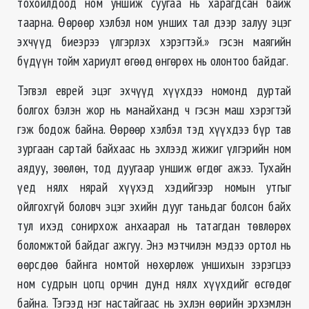
тохойлдоод ном уншиж суугаа нь харагдсан байж
таарна. Өөрөөр хэлбэл ном унших тал дээр залуу эцэг
эхчүүд биеэрээ үлгэрлэх хэрэгтэй.» гэсэн маягийн
бүдүүн тойм хариулт өгөөд өнгөрөх нь олонтоо байдаг.
Тэгвэл еврей эцэг эхчүүд хүүхдээ номонд дуртай
болгох бэлэн жор нь манайханд ч гэсэн маш хэрэгтэй
гэж бодож байна. Өөрөөр хэлбэл тэд хүүхдээ бүр тав
зургаан сартай байхаас нь эхлээд жижиг үлгэрийн ном
аядуу, зөөлөн, тод дуугаар уншиж өгдөг ажээ. Тухайн
үед нялх нярай хүүхэд хэдийгээр номын утгыг
ойлгохгүй боловч эцэг эхийн дууг таньдаг болсон байх
тул ихэд сонирхож анхаарал нь татагдан төвлөрөх
боломжтой байдаг ажгуу. Энэ мэтчилэн мэдээ ортол нь
өөрсдөө байнга номтой нөхөрлөж уншихын зэрэгцээ
ном судрын цогц орчин дунд нялх хүүхдийг өсгөдөг
байна. Тэгээд нэг настайгаас нь эхлэн өөрийн эрхэмлэн