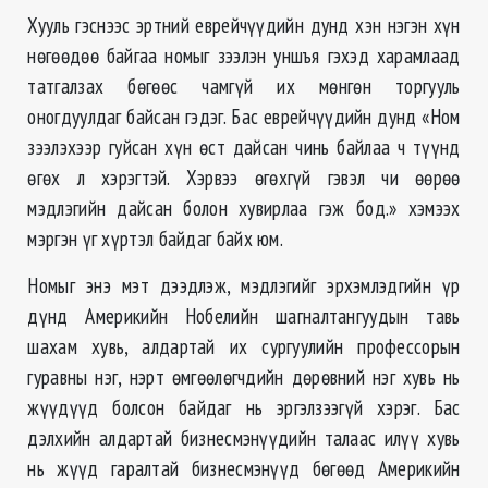
Хууль гэснээс эртний еврейчүүдийн дунд хэн нэгэн хүн
нөгөөдөө байгаа номыг зээлэн уншъя гэхэд харамлаад
татгалзах бөгөөс чамгүй их мөнгөн торгууль
оногдуулдаг байсан гэдэг. Бас еврейчүүдийн дунд «Ном
зээлэхээр гуйсан хүн өст дайсан чинь байлаа ч түүнд
өгөх л хэрэгтэй. Хэрвээ өгөхгүй гэвэл чи өөрөө
мэдлэгийн дайсан болон хувирлаа гэж бод.» хэмээх
мэргэн үг хүртэл байдаг байх юм.
Номыг энэ мэт дээдлэж, мэдлэгийг эрхэмлэдгийн үр
дүнд Америкийн Нобелийн шагналтангуудын тавь
шахам хувь, алдартай их сургуулийн профессорын
гуравны нэг, нэрт өмгөөлөгчдийн дөрөвний нэг хувь нь
жүүдүүд болсон байдаг нь эргэлзээгүй хэрэг. Бас
дэлхийн алдартай бизнесмэнүүдийн талаас илүү хувь
нь жүүд гаралтай бизнесмэнүүд бөгөөд Америкийн