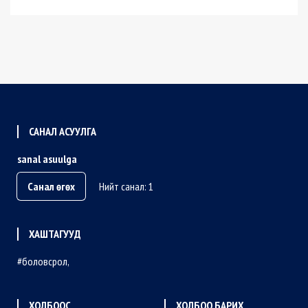
САНАЛ АСУУЛГА
sanal asuulga
Санал өгөх
Нийт санал: 1
ХАШТАГУУД
боловсрол
ХОЛБООС
ХОЛБОО БАРИХ