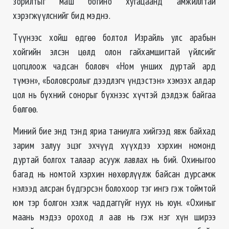
зорилтыг маш богино хугацаанд амжиллтай
хэрэгжүүлснийг бид мэднэ.
Түүнээс хойш өдгөө болтол Израйль улс арабын
хойгийн элсэн цөлд олон гайхамшигтай үйлсийг
цогцлоож чадсан боловч «Ном унших дуртай ард
түмэн», «Боловсролыг дээдлэгч үндэстэн» хэмээх алдар
цол нь бүхний сонорыг бүхнээс хүчтэй дэлдэж байгаа
бөлгөө.
Миний бие энд тэнд яриа таниулга хийгээд явж байхад
зарим залуу эцэг эхчүүд хүүхдээ хэрхин номонд
дуртай болгох талаар асууж лавлах нь бий. Охиныгоо
багад нь номтой хэрхин нөхөрлүүлж байсан дурсамж
нэлээд алсран бүдгэрсэн болохоор тэг ингэ гэж тоймтой
юм тэр болгон хэлж чаддаггүйг нуух нь юун. «Охиныг
маань мэдээ ороход л аав нь гэж нэг хүн ширээ