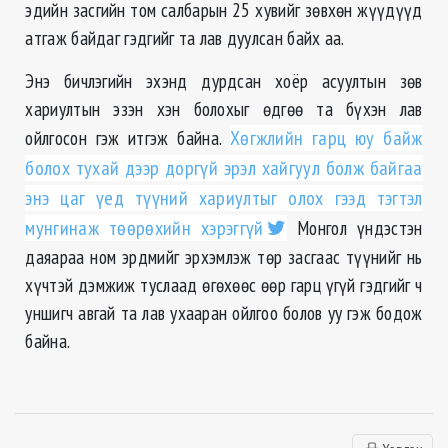
эдийн засгийн том салбарын 25 хувийг зөвхөн жүүдүүд
атгаж байдаг гэдгийг та лав дуулсан байх аа.
Энэ бичлэгийн эхэнд дурдсан хоёр асуултын зөв
хариултын эзэн хэн болохыг өдгөө та бүхэн лав
ойлгосон гэж итгэж байна.
Хөгжлийн гарц юу байж
болох тухай дээр доргүй эрэл хайгуул болж байгаа
энэ цаг үед түүний хариултыг олох гээд тэгтэл
мунгинаж төөрөхийн хэрэггүй
Монгол үндэстэн
даяараа ном эрдмийг эрхэмлэж төр засгаас түүнийг нь
хүчтэй дэмжиж туслаад өгөхөөс өөр гарц үгүй гэдгийг ч
уншигч авгай та лав ухааран ойлгоо болов уу гэж бодож
байна.