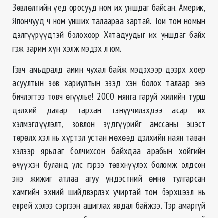
Зөвлөлтийн үед оросууд ном их уншдаг байсан. Америк,
Япончууд ч ном унших талаараа зартай. Том том номын
дэлгүүрүүдтэй болохоор Хятадуудыг их уншдаг байх
гэж зарим хүн хэлж мэдэх л юм.
Гэвч амьдралд амин чухал байж мэдэхээр дээрх хоёр
асуултын зөв хариултын эзэд хэн болох талаар энэ
бичлэгтээ товч өгүүлье! 2000 мянга гаруй жилийн турш
дэлхий даяар тархан тэнүүчилэхдээ асар их
хэлмэгдүүлэлт, зовлон зүдгүүрийг амссаны эцэст
төрөлх хэл нь хүртэл устан мөхөөд дэлхийн наян таван
хэлээр ярьдаг болчихсон байхдаа арабын хойгийн
өчүүхэн буланд улс гэрээ төвхнүүлэх боломж олдсон
энэ жижиг атлаа агуу үндэстний өмнө тулгарсан
хамгийн эхний шийдвэрлэх учиртай том бэрхшээл нь
еврей хэлээ сэргээн ашиглах явдал байжээ. Тэр амаргүй