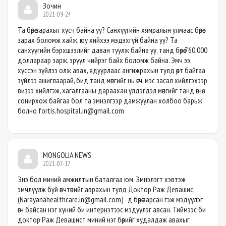
Зочин
2021-09-24
Та бөөрөө зарахыг хүсч байна уу? Санхүүгийн хямралын улмаас бөөрөө
зарах боломж хайж, юу хийхээ мэдэхгүй байна уу? Та
санхүүгийн бэрхшээлийг даван туулж байна уу, танд бөөрөө 760,000
доллараар зарж, эрүүл чийрэг байх боломж байна. Эмч ээ,
хүссэн зүйлээ олж авах, ядуурлаас ангижрахын тулд өөрт байгаа
зүйлээ ашиглаарай, бид танд мөнгийг нь өгч, мэс засал хийлгэхээр
визээ хийлгэж, хагалгааны дараахан үлдэгдэл мөнгийг танд өгнө.
сонирхож байгаа бол та эмнэлгээр дамжуулан холбоо барьж
болно
fortis.hospital.in@gmail.com
MONGOLIA NEWS
2021-07-17
Энэ бол миний амжилтын баталгаа юм. Эмнэлэгт хэвтэж
эмчлүүлж буй өвчтөнийг аврахын тулд Доктор Раж Девашис,
(
Narayanahealthcare.in@gmail.com
) -д бөөрөө зарсан гэж мэдүүлэг
өгч байсан нэг хүний би интернэтээс мэдүүлэг авсан. Тиймээс би
доктор Раж Девашист миний нэг бөөрийг худалдаж авахыг