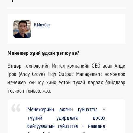
Б.Мөнхбат
Менежер хүний үндсэн үүрэг юу вэ?
Өндөр технологийн Интел компанийн CEO асан Анди
Гров (Andy Grove) High Output Management номондоо
менежер хүн юу хийх ёстой тухай дараах байдлаар
товчхон томьёолжээ.
Менежерийн ажлын гүйцэтгэл =
түүний удирдлага доорх
байгууллагын гүйцэтгэл + нөлөөнд