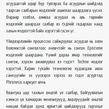
асуудалтай өдөр бүр тулгарах ба асуудлын шийдэлд
таарсан салбарын мэдлэгийг ашиглах шаардлага үүснэ.
Өөрөөр хэлбэл, аливаа асуудал нь аль төрлийн
мэдлэгийг шаардах салбар вэ гэдгийг гадарлах наад
захын мэдлэгтэй байх хэрэгтэй гэсэн үг.
Үйлдвэрлэлийн процессоо сайжруулах асуудал нь олон
боломжтой сонголтоос оновчтойг нь сонгох Episteme
мэдлэгийг шаардана. Үүний дараа ямар технологийг
сонгож, хэрхэн ажиллуулах вэ гэдэгт Techne мэдлэг
хэрэгтэй. Харин тухайн технологио худалдаж авах
санхүүгийн эх үүсвэрээ хэрхэх вэ гэдэг асуултад
Phronesis хариулт өгнө.
Ялангуяа цар тахлын онцгой үе салбар, байгууллагын
хэмжээ үл хамааран менежерүүд, лидерүүдийг онцгой
нөхцөл байдал дунд ярвигтай шийдвэрүүд гаргахыг