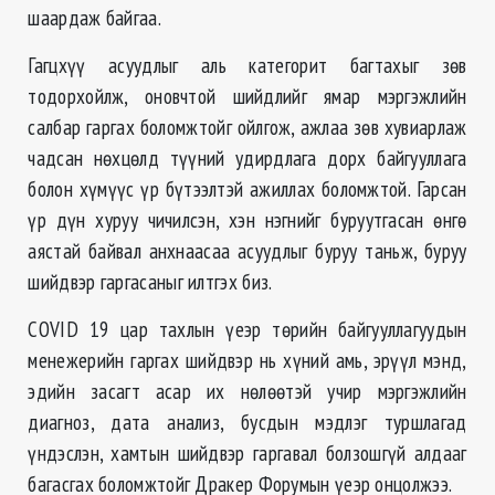
шаардаж байгаа.
Гагцхүү асуудлыг аль категорит багтахыг зөв
тодорхойлж, оновчтой шийдлийг ямар мэргэжлийн
салбар гаргах боломжтойг ойлгож, ажлаа зөв хувиарлаж
чадсан нөхцөлд түүний удирдлага дорх байгууллага
болон хүмүүс үр бүтээлтэй ажиллах боломжтой. Гарсан
үр дүн хуруу чичилсэн, хэн нэгнийг буруутгасан өнгө
аястай байвал анхнаасаа асуудлыг буруу таньж, буруу
шийдвэр гаргасаныг илтгэх биз.
COVID 19 цар тахлын үеэр төрийн байгууллагуудын
менежерийн гаргах шийдвэр нь хүний амь, эрүүл мэнд,
эдийн засагт асар их нөлөөтэй учир мэргэжлийн
диагноз, дата анализ, бусдын мэдлэг туршлагад
үндэслэн, хамтын шийдвэр гаргавал болзошгүй алдааг
багасгах боломжтойг Дракер Форумын үеэр онцолжээ.