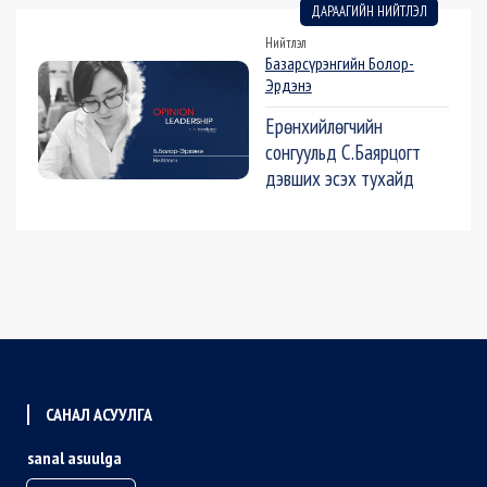
ДАРААГИЙН НИЙТЛЭЛ
Нийтлэл
Базарсүрэнгийн Болор-
Эрдэнэ
Ерөнхийлөгчийн
сонгуульд С.Баярцогт
дэвших эсэх тухайд
САНАЛ АСУУЛГА
sanal asuulga