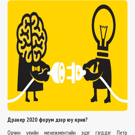
Дракер 2020 форум дээр юу ярив?
Орчин үеийн менежментийн эцэг гэгддэг Петр