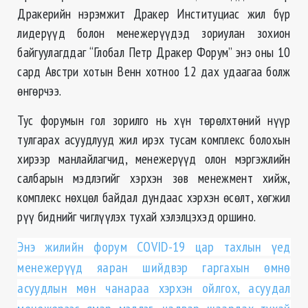
Дракерийн нэрэмжит Дракер Институциас жил бүр
лидерүүд болон менежерүүдэд зориулан зохион
байгуулагддаг “Глобал Петр Дракер Форум” энэ оны 10
сард Австри хотын Венн хотноо 12 дах удаагаа болж
өнгөрчээ.
Тус форумын гол зорилго нь хүн төрөлхтөний нүүр
тулгарах асуудлууд жил ирэх тусам комплекс болохын
хирээр манлайлагчид, менежерүүд олон мэргэжлийн
салбарын мэдлэгийг хэрхэн зөв менежмент хийж,
комплекс нөхцөл байдал дундаас хэрхэн өсөлт, хөгжил
рүү биднийг чиглүүлэх тухай хэлэлцэхэд оршино.
Энэ жилийн форум COVID-19 цар тахлын үед
менежерүүд яаран шийдвэр гаргахын өмнө
асуудлын мөн чанараа хэрхэн ойлгох, асуудал