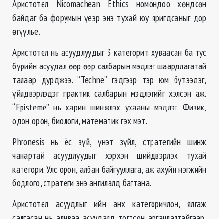
Аристотел Nicomachean Ethics номондоо хөндсөн
байдаг ба форумын үеэр энэ тухай юу яригдсаныг дор
өгүүлье.
Аристотел нь асуудлуудыг 3 категорит хуваасан ба тус
бүрийн асуудал өөр өөр салбарын мэдлэг шаардлагатай
талаар дурджээ. “Techne” гэдгээр тэр юм бүтээдэг,
үйлдвэрлэдэг практик салбарын мэдлэгийг хэлсэн аж.
“Episteme” нь харин шинжлэх ухааны мэдлэг. Физик,
одон орон, биологи, математик гэх мэт.
Phronesis нь ёс зүй, үнэт зүйл, стратегийн шинж
чанартай асуудлуудыг хэрхэн шийдвэрлэх тухай
категори. Улс орон, албан байгууллага, аж ахуйн нэгжийн
бодлого, стратеги энэ ангилалд багтана.
Аристотел асуудлыг ийн анх категоричлон, ялгаж
салгасан нь аливаа асуудалд тогтсон аргачлалтайгаар,