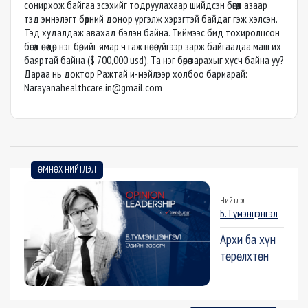
сонирхож байгаа эсэхийг тодруулахаар шийдсэн бөгөөд азаар
тэд эмнэлэгт бөөрний донор үргэлж хэрэгтэй байдаг гэж хэлсэн.
Тэд худалдаж авахад бэлэн байна. Тиймээс бид тохиролцсон
бөгөөд өнөөдөр нэг бөөрийг ямар ч гаж нөлөөгүйгээр зарж байгаадаа маш их
баяртай байна ($ 700,000 usd). Та нэг бөөрөө зарахыг хүсч байна уу?
Дараа нь доктор Ражтай и-мэйлээр холбоо бариарай:
Narayanahealthcare.in@gmail.com
ӨМНӨХ НИЙТЛЭЛ
Нийтлэл
Б.Түмэнцэнгэл
Архи ба хүн
тѳрѳлхтѳн