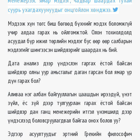
менежерээс ямар мэдлэг, чадвар шаардах тухай
суурь ухагдахуунуудыг онцгойлон хөнджээ.
Мэдээж хүн төгс биш бөгөөд бүхнийг мэдэх боломжгүй
учир алдаа гарах нь ойлгомжтой. Олон тохиолдолд
асуудал бүр ижил төрлийн мэдлэг бус өөр өөр салбарын
мэдлэгийг шингээсэн шийдвэрийг шаардах нь бий.
Дата анализ дээр үндэслэн гаргах ёстой байсан
шийдвэр олны уур амьсгалыг даган гарсан бол ямар үр
дүн гарах бол?
Аливаа нэг албан байгууллагын цаашдын ирээдүй, үнэт
зүйл, ёс зүй дээр тулгуурлан гарах ёстой байсан
шийдвэр дан ганц менежерийн итгэл үнэмшилд дээр
үндэслээд боловсруулагдвал байгаа онох болов уу?
Эдгээр асуултуудыг эртний Грекийн философич