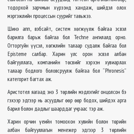
тодорхой зарчмын хүрээнд хандаж, шийдэл олох
мэргэжлийн процессын суурийг тавьжээ.
Шинэ апп, вэбсайт, систем хөгжүүлж байгаа эсвэл
барилга барьж байгаа бол Techne ангилалд орно.
Огторгуйн үүсэл, хөгжлийн талаар судалж байгаа бол
Episteme салбар. Харин улс орон эсвэл албан
байгууллага, компанийн төсвийг хэрхэн хувиарлах
талаар бодлого боловсруулж байгаа бол “Phronesis”
категорит багтах аж.
Аристотел яагаад энэ 3 төрлийн мэдлэгийг онцолсон бэ
гэхээр эдгээр нь асуудлыг өөр өөр бодох, шийдэх арга
барил болон дадлыг шаарддаг учраас тэр аж.
Харин орчин үеийн томоохон хувийн болон төрийн
албан байгууллагын менежер эдгээр 3 төрлийн