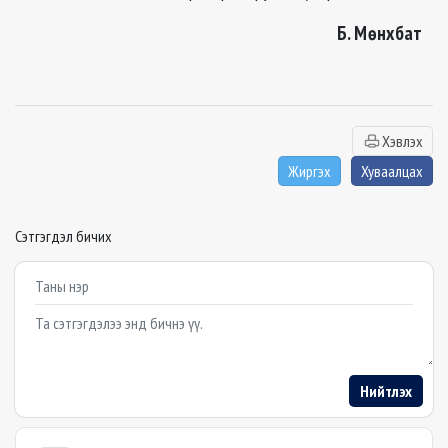
Б. Мөнхбат
Хэвлэх
Жиргэх
Хуваалцах
Сэтгэгдэл бичих
Example textarea
Нийтлэх