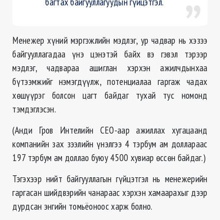
багтах байгууллагуудын гүйцэтгэл.
Менежер хүний мэргэжлийн мэдлэг, ур чадвар нь хэзээ
байгууллагадаа үнэ цэнэтэй байх вэ гэвэл тэрээр
мэдлэг, чадвараа ашиглан хэрхэн ажилчдынхаа
бүтээмжийг нэмэгдүүлж, потенциалаа гаргаж чадах
хөшүүрэг болсон цагт байдаг тухай тус номонд
тэмдэглэсэн.
(Анди Гров Интелийн CEO-аар ажиллах хугацаанд
компанийн зах зээлийн үнэлгээ 4 тэрбум ам доллараас
197 тэрбум ам доллао буюу 4500 хувиар өссөн байдаг.)
Тэгэхээр нийт байгууллагын гүйцэтгэл нь менежерийн
гаргасан шийдвэрийн чанараас хэрхэн хамаарахыг дээр
дурдсан энгийн томьёоноос харж болно.