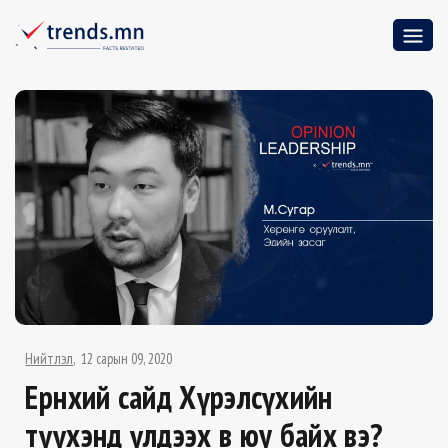
Нийтлэл
12 сарын 09, 2020
Ерөнхий сайд Хүрэлсүхийн
түүхэнд үлдээх өв юу байх вэ?