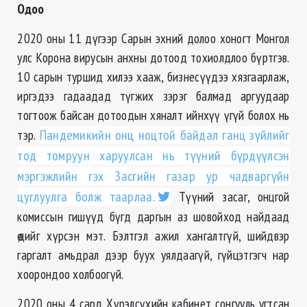
Одоо
2020 оны 11 дүгээр Сарын эхний долоо хоногт Монгол
улс Корона вирусын анхны дотоод тохиолдлоо бүртгэв.
10 сарын туршид хилээ хааж, бизнесүүдээ хязгаарлаж,
иргэдээ гадаадад түгжих зэрэг балмад аргуудаар
тогтоож байсан дотоодын хяналт ийнхүү үгүй болох нь
тэр.
Пандемикийн онц ноцтой байдал ганц зүйлийг
тод томруун харуулсан нь түүний бүрдүүлсэн
мэргэжлийн гэх Засгийн газар ур чадваргүйн
цуглуулга болж таарлаа.
Түүний засаг, онцгой
комиссын гишүүд бүгд даргын аз шовойход найдаад
өдийг хүрсэн мэт. Бэлтгэл ажил хангалтгүй, шийдвэр
гаргалт амьдрал дээр буух уялдаагүй, гүйцэтгэгч нар
хоорондоо холбоогүй.
2020 оны 4 сард Хүрэлсүхийн кабинет сонгууль угтсан