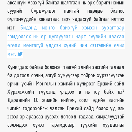
авсангүй. Авахгүй байгаа шалтгаан нь эрх баригч намын
суурийг бүрдүүлдэг намтай нөхөрлөдөг бизнес
бүлгэмүүдийн хяналтаас гарч чадахгүй байгааг илтгэх
мэт.
Бидэнд мөнгө байхгүй хэмээн зурагтаар
гомдоллох нь өр цуглуулагч нарт сүүлийн цаасаа
өгөөд мөнгөгүй үлдсэн хүний чин сэтгэлийн өчил
мэт.
Хумигдаж байгаа боломж, таагүй эдийн засгийн гадаад
ба дотоод орчин, азгүй хүмүүсээр тойрон хүрээлүүлсэн
орчин үеийн Монголын хамгийн хүчирхэг Ерөнхий сайд
Хүрэлсүхийн түүхэнд үлдээх өв нь юу байх вэ?
Дараагийн 10 жилийн нийгэм, соёл, эдийн засгийн
чигийг тодорхойлж чадсан Ерөнхий сайд болох уу, аль
эсвэл ар араасаа цуврах дотоод, гадаад хямралуудтай
сэлэмдэж хүчээ тарамдсаар түүхийн хуудаснаа