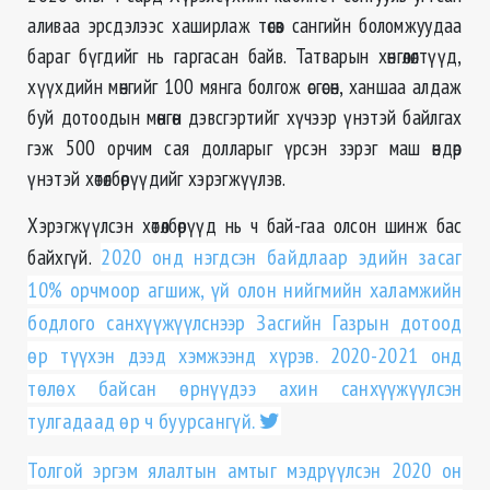
аливаа эрсдэлээс хаширлаж төсөв сангийн боломжуудаа
бараг бүгдийг нь гаргасан байв. Татварын хөнгөлөлтүүд,
хүүхдийн мөнгийг 100 мянга болгож өсгөсөн, ханшаа алдаж
буй дотоодын мөнгөн дэвсгэртийг хүчээр үнэтэй байлгах
гэж 500 орчим сая долларыг үрсэн зэрэг маш өндөр
үнэтэй хөтөлбөрүүдийг хэрэгжүүлэв.
Хэрэгжүүлсэн хөтөлбөрүүд нь ч бай-гаа олсон шинж бас
байхгүй.
2020 онд нэгдсэн байдлаар эдийн засаг
10% орчмоор агшиж, үй олон нийгмийн халамжийн
бодлого санхүүжүүлснээр Засгийн Газрын дотоод
өр түүхэн дээд хэмжээнд хүрэв. 2020-2021 онд
төлөх байсан өрнүүдээ ахин санхүүжүүлсэн
тулгадаад өр ч буурсангүй.
Толгой эргэм ялалтын амтыг мэдрүүлсэн 2020 он