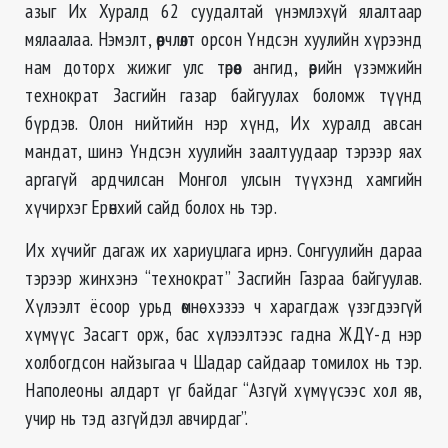
азыг Их Хуралд 62 суудалтай үнэмлэхүй ялалтаар
мялаалаа. Нэмэлт, өөрчлөлт орсон Үндсэн хуулийн хүрээнд
нам доторх жижиг улс төрөөс ангид, өөрийн үзэмжийн
технократ Засгийн газар байгуулах боломж түүнд
бүрдэв. Олон нийтийн нэр хүнд, Их хуралд авсан
мандат, шинэ Үндсэн хуулийн заалтуудаар тэрээр яах
аргагүй ардчилсан Монгол улсын түүхэнд хамгийн
хүчирхэг Ерөнхий сайд болох нь тэр.
Их хүчийг дагаж их хариуцлага ирнэ. Сонгуулийн дараа
тэрээр жинхэнэ “технократ” Засгийн Газраа байгуулав.
Хүлээлт ёсоор урьд өмнө хэзээ ч харагдаж үзэгдээгүй
хүмүүс Засагт орж, бас хүлээлтээс гадна ЖДҮ-д нэр
холбогдсон найзыгаа ч Шадар сайдаар томилох нь тэр.
Наполеоны алдарт үг байдаг “Азгүй хүмүүсээс хол яв,
учир нь тэд азгүйдэл авчирдаг”.