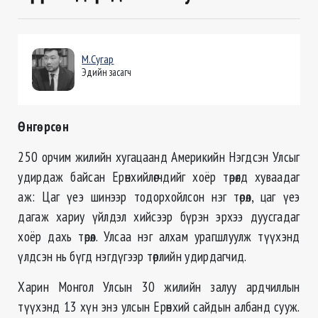
М.Сугар
Эдийн засагч
Өнгөрсөн
250 орчим жилийн хугацаанд Америкийн Нэгдсэн Улсыг
удирдаж байсан Ерөнхийлөгчдийг хоёр төрөлд хуваадаг
аж: Цаг үеэ шинээр тодорхойлсон нэг төрөл, цаг үеэ
дагаж хариу үйлдэл хийсээр бүрэн эрхээ дуусгадаг
хоёр дахь төрөл. Улсаа нэг алхам урагшлуулж түүхэнд
үлдсэн нь бүгд нэгдүгээр төрлийн удирдагчид.
Харин Монгол Улсын 30 жилийн залуу ардчиллын
түүхэнд 13 хүн энэ улсын Ерөнхий сайдын албанд сууж.