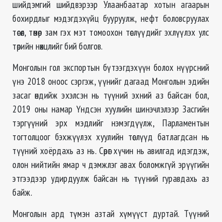
шийдэмгий шийдвэрээр Улаанбаатар хотын агаарын
бохирдлыг мэдэгдэхүйц бууруулж, нефт боловсруулах
төсөл, төмөр зам гэх мэт томоохон төслүүдийг эхлүүлэх улс
төрийн нөхцлийг бий болгов.
Монголын гол экспортын бүтээгдэхүүн болох нүүрсний
үнэ 2018 оноос сэргэж, үүнийг дагаад Монголын эдийн
засаг өндийж эхэлсэн нь түүний эхний аз байсан бол,
2019 оны намар Үндсэн хуулийн шинэчлэлээр Засгийн
тэргүүний эрх мэдлийг нэмэгдүүлж, Парламентын
тогтолцоог бэхжүүлэх хуулийн төслүүд батлагдсан нь
түүний хоёрдахь аз нь. Сөрөг хүчин нь авилгад идэгдэж,
олон нийтийн ямар ч дэмжлэг авах боломжгүй эрүүгийн
этгээдээр удирдуулж байсан нь түүний гуравдахь аз
байж.
Монголын ард түмэн азтай хүмүүст дуртай. Түүний