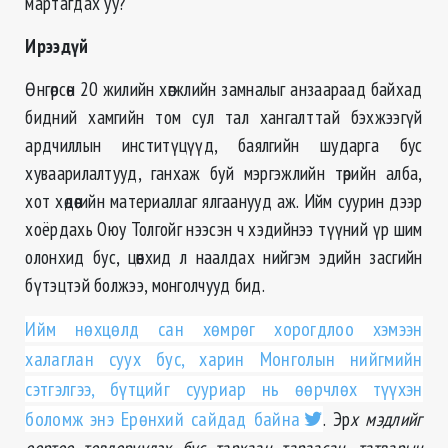
мартагдах уу?
Ирээдүй
Өнгөрсөн 20 жилийн хөгжлийн замналыг анзаараад байхад
бидний хамгийн том сул тал хангалттай бэхжээгүй
ардчиллын инститүцүүд, баялгийн шударга бус
хуваарилалтууд, ганхаж буй мэргэжлийн төрийн алба,
хот хөдөөгийн материаллаг ялгаанууд аж. Ийм суурин дээр
хоёрдахь Оюу Толгойг нээсэн ч хэдийнээ түүний үр шим
олонхид бус, цөөнхид л наалдах нийгэм эдийн засгийн
бүтэцтэй болжээ, монголчууд бид.
Ийм нөхцөлд сан хөмрөг хорогдлоо хэмээн
халаглан суух бус, харин Монголын нийгмийн
сэтгэлгээ, бүтцийг сууриар нь өөрчлөх түүхэн
боломж энэ Ерөнхий сайдад байна
. Эр
х мэдлийг
өөртөө төвлөрүүлэх бус тархаан тараасан, татварын