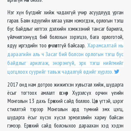
Нэг хүн бүгдийг хийж чадахгүй учир асуудлууд урган
гарав. Баян ядуугийн ялгаа улам нэмэгдэж, орлогын тэгш
бус байдлыг илтгэх дэлхийн хэмжээний тансаг барилга,
үйлчилгээнүүд бий болохын зэрэгцээ, бага орлоготой,
ядуу иргэдийн тоо өөрчлөлтгүй байсаар.
Харамсалтай нь
дараагийн аль ч Засаг бий болсон орлогын тэгш бус
байдлыг арилгаж, энэрэнгүй, эрх тэгш нийгмийг
цогцлоох суурийг тавьж чадалгүй өдийг хүрлээ.
2017 онд нам дотроо жижигхэн хувьсгал хийж, шударга
ёсыг тогтоох амлалт өгснөөр Хүрэлсүх орчин үеийн
Монголын 13 дахь Ерөнхий сайд боллоо. Цөөн үгтэй, цэрэг
стиллтэй тэрээр Монголын ард түмний эмх цэгц,
шударга ёсыг хүсэх хүсэл эрмэлзлийн хариу байсан
гэмээр. Ерөнхий сайд болсныхоо дараахан хэд хэдэн