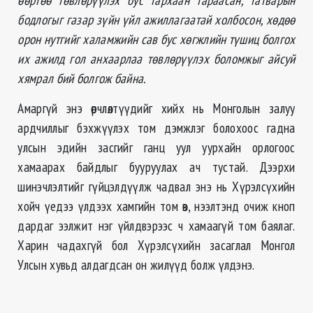
бодлогыг газар зүйн үйл ажиллагаатай холбосон, хөдөө
орон нутгийг халамж
ий
н сав бус хөгжлийн түшиц болгох
их ажилд гол анхаарлаа төвлөрүүлэх боломжыг айсуй
хямрал бий болгож байна.
Амаргүй энэ өөрчлөлтүүдийг хийх нь Монголын залуу
ардчиллыг бэхжүүлэх том дэмжлэг болохоос гадна
улсын эдийн засгийг ганц уул уурхайн орлогоос
хамаарах байдлыг бууруулах ач тустай. Дээрхи
шинэчлэлтийг гүйцэлдүүлж чадвал энэ нь Хүрэлсүхийн
хойч үедээ үлдээх хамгийн том өв, нээлтэнд очиж кноп
дардаг ээлжит нэг үйлдвэрээс ч хамаагүй том баялаг.
Харин чадахгүй бол Хүрэлсүхийн засаглал Монгол
Улсын хувьд алдагдсан он жилүүд болж үлдэнэ.