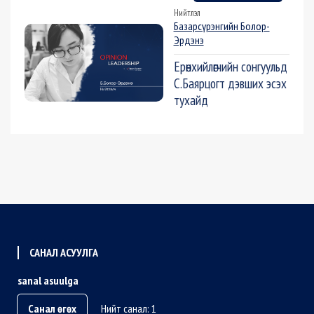
Нийтлэл
Базарсүрэнгийн Болор-
Эрдэнэ
Ерөнхийлөгчийн сонгуульд
С.Баярцогт дэвших эсэх
тухайд
САНАЛ АСУУЛГА
sanal asuulga
Санал өгөх
Нийт санал: 1