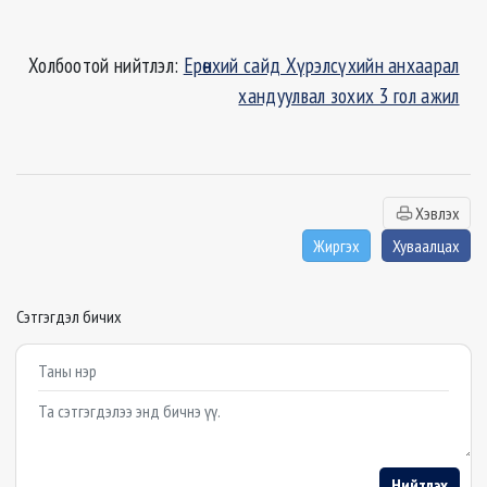
Холбоотой нийтлэл:
Ерөнхий сайд Хүрэлсүхийн анхаарал
хандуулвал зохих 3 гол ажил
Хэвлэх
Жиргэх
Хуваалцах
Сэтгэгдэл бичих
Example textarea
Нийтлэх