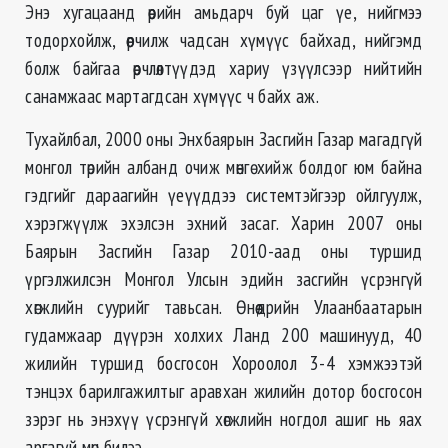
Энэ хугацаанд өөрийн амьдарч буй цаг үе, нийгмээ
тодорхойлж, өөрчилж чадсан хүмүүс байхад, нийгэмд
болж байгаа өөрчлөлтүүдэд хариу үзүүлсээр нийтийн
санамжаас мартагдсан хүмүүс ч байх аж.
Тухайлбал, 2000 оны Энхбаярын Засгийн Газар магадгүй
монгол төрийн албанд очиж мөнгө хийж болдог юм байна
гэдгийг дараагийн үеүүддээ системтэйгээр ойлгуулж,
хэрэгжүүлж эхэлсэн эхний засаг. Харин 2007 оны
Баярын Засгийн Газар 2010-аад оны туршид
үргэлжилсэн Монгол Улсын эдийн засгийн үсрэнгүй
хөгжлийн суурийг тавьсан. Өнөөдрийн Улаанбаатарын
гудамжаар дүүрэн холхих Ланд 200 машинууд, 40
жилийн туршид босгосон Хороолол 3-4 хэмжээтэй
тэнцэх барилгажилтыг аравхан жилийн дотор босгосон
зэрэг нь энэхүү үсрэнгүй хөгжлийн ногдол ашиг нь яах
аргагүй мөн билээ.