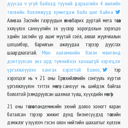
дуусаа ч үгүй байхад түүний дараагийн 4 жилийн
төсвийн боломжууд хумигдаж байх шиг байна.
Аливаа Засгийн газруудын өмнөө барих дуртай мега төсөл
эхлүүлэх санхүүгийн эх үүсвэр хорогдохын зэрэгцээ
эдийн засгийн үр ашиг муутай соёл, аялал жуулчлалын
цогцолбор, барилгын ажлуудаа тэрээр дуусгах
шаардлагатай.
Мөн халамжийн бэлэн мөнгөнд
донтуулсан энэ ард түмнийхээ ханашгүй хэрэгцээг
үргэлжлүүлэн хангах хэрэгтэй болно,
тэр
хэрэгцээг нь ч 21 оны Ерөнхийлөгчийн сонгууль хүртэл
үргэлжлүүлэн тэтгэх мөнгө, санхүүг нь шийдэж байгаа
бололтой (хямдруулсан шахмал түлш, хүүхдийн мөнгө).
21 оны төсвөө пандемикийн эхний долоо хоногт яаран
баталсан тэрээр жижиг дунд бизнесүүдэд төсвийн
дэмжлэг үзүүлээч гэсэн олон нийтийн шахалтыг хүлээж