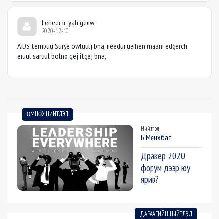
heneer in yah geew
2020-12-10
AIDS tembuu Surye owluulj bna, ireedui ueihen maani edgerch
eruul saruul bolno gej itgej bna,
ӨМНӨХ НИЙТЛЭЛ
Нийтлэл
Б.Мөнхбат
Дракер 2020
форум дээр юу
ярив?
ДАРААГИЙН НИЙТЛЭЛ