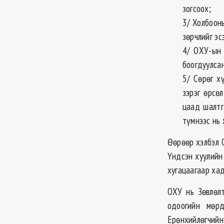
зогсоох;
3/ Холбоон
зөрчлийг эс
4/ ОХУ-ын 
боогдуулсан
5/ Сөрөг х
зэрэг өрсө
цаад шалтг
түмнээс нь 
Өөрөөр хэлбэл 
Үндсэн хуулийн
хугацаагаар хад
ОХУ нь Зөвлөл
одоогийн мөр
Ерөнхийлөгчийн