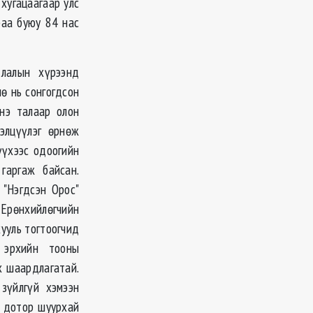
хугацаагаар улс
раа буюу 84 нас
лалын хүрээнд
ө нь сонгогдсон
Энэ талаар олон
элцүүлэг өрнөж
үүхээс одоогийн
гаргаж байсан.
"Нэгдсэн Орос"
Ерөнхийлөгчийн
хууль тогтоогчид
 эрхийн тооны
х шаардлагатай.
зүйлгүй хэмээн
н дотор шуурхай