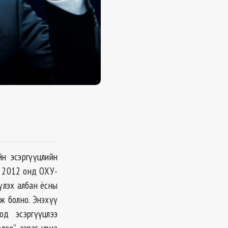
н эсэргүүцлийн
л, 2012 онд ОХУ-
үлэх албан ёсны
ж болно. Энэхүү
тод эсэргүүцлээ
лөө” зэрэг уриа