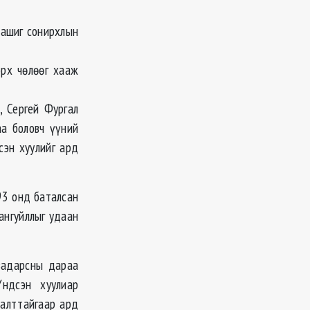
 ашиг сонирхлын
эрх чөлөөг хааж
, Сергей Фургал
аа боловч үүний
сэн хуулийг ард
93 онд баталсан
ангуйллыг удаан
задарсны дараа
ндсэн хуулиар
лалттайгаар ард