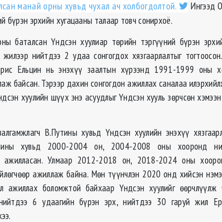
лсан манай орны хувьд чухал ач холбогдолтой.
Ингээд О
ий бүрэн эрхийн хугацааны талаар товч сонирхоё.
ны баталсан Үндсэн хуулиар төрийн тэргүүний бүрэн эрхий
 жилээр нийтдээ 2 удаа сонгогдох хязгаарлалтыг тогтоосо
орис Ельцин нь энэхүү заалтын хүрээнд 1991-1999 оны 
лаж байсан. Тэрээр дахин сонгогдон ажиллах саналаа илэрхийл
ндсэн хуулийн шүүх энэ асуудлыг Үндсэн хууль зөрчсөн хэмээн 
алгамжлагч В.Путины хувьд Үндсэн хуулийн энэхүү хязгаарл
утины хувьд 2000-2004 он, 2004-2008 оны хооронд н
р ажилласан. Улмаар 2012-2018 он, 2018-2024 оны хоор
йлөгчөөр ажиллаж байна. Мөн түүнчлэн 2020 онд хийсэн нэмэ
л ажиллах боломжтой байхаар Үндсэн хуулийг өөрчлүүлж 
нийтдээ 6 удаагийн бүрэн эрх, нийтдээ 30 гаруй жил Ер
ээ.