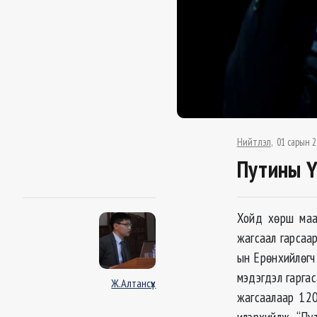
Нийтлэл
01 сарын 2
Путины Ү
Хойд хөрш маа
жагсаал гарсаар
ын Ерөнхийлөгч
мэдэгдэл гарга
Ж.Алтансүх
жагсаалаар 120
илэрхийлж, “Пу