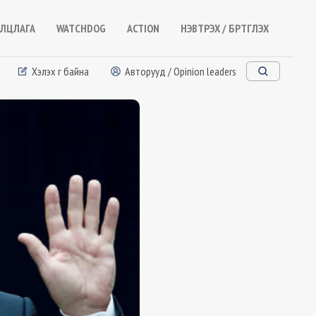
ЛЦЛАГА
WATCHDOG
ACTION
НЭВТРЭХ / БҮРТГҮҮЛЭХ
Хэлэх үг байна
Авторууд / Opinion leaders