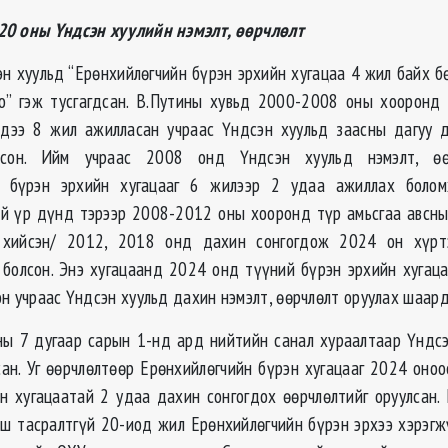
20 оны Үндсэн хуулийн нэмэлт, өөрчлөлт
н хуульд “Ерөнхийлөгчийн бүрэн эрхийн хугацаа 4 жил байх б
о” гэж тусгагдсан. В.Путины хувьд 2000-2008 оны хооронд
тдээ 8 жил ажилласан учраас Үндсэн хуульд заасны дагуу д
лсон. Ийм учраас 2008 онд Үндсэн хуульд нэмэлт, өө
н бүрэн эрхийн хугацааг 6 жилээр 2 удаа ажиллах боло
ий үр дүнд тэрээр 2008-2012 оны хооронд түр амьсгаа авсн
хийсэн/ 2012, 2018 онд дахин сонгогдож 2024 он хүрт
 болсон. Энэ хугацаанд 2024 онд түүний бүрэн эрхийн хугац
н учраас Үндсэн хуульд дахин нэмэлт, өөрчлөлт оруулах шаард
ы 7 дугаар сарын 1-нд ард нийтийн санал хураалтаар Үндс
сан. Уг өөрчлөлтөөр Ерөнхийлөгчийн бүрэн хугацааг 2024 оно
н хугацаатай 2 удаа дахин сонгогдох өөрчлөлтийг оруулсан.
ш тасралтгүй 20-иод жил Ерөнхийлөгчийн бүрэн эрхээ хэрэгж