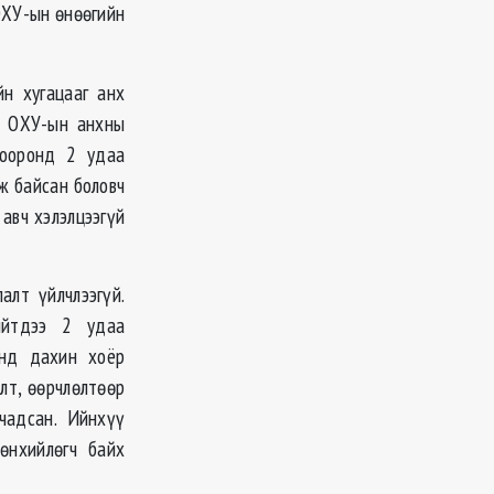
ХУ-ын өнөөгийн
н хугацааг анх
н. ОХУ-ын анхны
хооронд 2 удаа
ж байсан боловч
авч хэлэлцээгүй
алт үйлчлээгүй.
ийтдээ 2 удаа
онд дахин хоёр
лт, өөрчлөлтөөр
чадсан. Ийнхүү
өнхийлөгч байх