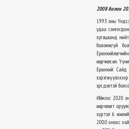
2008 болон 20
1993 оны Үндсэ
удаа сонгогдон
хугацаанд ний
боломжгүй бо
Ерөнхийлөгчий
өөрчилсөн. Үүн
Ерөнхий Сайд 
хэрэгжүүлэхээр
эрсдэлтэй болсо
Иймээс 2020 он
өөрчлөлт оруул
хүртэл 6 жилий
2000 оноос хой