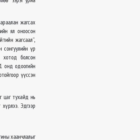
дараалан жагсах
ийн ял оноосон
йтийн жагсаал”,
н сонгуулийн үр
к хотод болсон
21 онд одоогийн
отойгоор үүссэн
г цаг тухайд нь
 хүрлээ. Эдгээр
тины хаанчлалыг