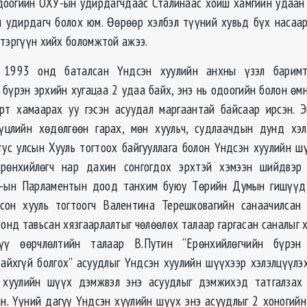
доогийн ОХУ-ын удирдагчдаас Сталинаас хойш хамгийн удаан 
 удирдагч болох юм. Өөрөөр хэлбэл түүний хувьд бүх насаа
 тэргүүн хийх боломжтой ажээ.
 1993 онд баталсан Үндсэн хуулийн анхны үзэл баримт
 бүрэн эрхийн хугацаа 2 удаа байх, энэ нь одоогийн болон өмн
рт хамаарах уу гэсэн асуудал маргаантай байсаар ирсэн. 
үүцлийн хөдөлгөөн гарах, мөн хуульч, судлаачдын дунд хэл
тус улсын Хууль тогтоох байгууллага болон Үндсэн хуулийн ш
рөнхийлөгч нар дахин сонгогдох эрхтэй хэмээн шийдвэр 
У-ын Парламентын доод танхим буюу Төрийн Думын гишүүд 
дсон хууль тогтоогч Валентина Терешковагийн санаачилсан 
онд тавьсан хязгаарлалтыг чөлөөлөх талаар гаргасан саналыг 
хүү өөрчлөлтийн талаар В.Путин “Ерөнхийлөгчийн бүрэн
байхгүй болгох” асуудлыг Үндсэн хуулийн шүүхээр хэлэлцүүлэ
 хуулийн шүүх дэмжвэл энэ асуудлыг дэмжихэд татгалзах 
н. Үүний дагуу Үндсэн хуулийн шүүх энэ асуудлыг 2 хоногий