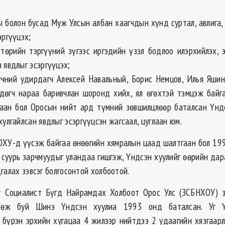
ы болон бусад Муж Улсын албан хаагчдын хүнд суртал, авлига,
эргүүцэх;
төрийн тэргүүний зүгээс иргэдийн үзэл бодлоо илэрхийлэх, 
 явдлыг эсэргүүцэх;
үчний удирдагч Алексей Навальный, Борис Немцов, Илья Яшин
лдөгч нараа баривчлан шоронд хийх, ял өгөхтэй тэмцэж байг
аан бол Оросын нийт ард түмний зөвшилцлөөр баталсан Үнд
хулгайлсан явдлыг эсэргүүцсэн жагсаал, цуглаан юм.
ОХУ-д үүсэж байгаа өнөөгийн хямралын цаад шалтгаан бол 19
 суурь зарчмуудыг уландаа гишгэж, Үндсэн хуулийг өөрийн дар
галах зэвсэг болгосонтой холбоотой.
т Социалист Бүгд Найрамдах Холбоот Орос Улс (ЗСБНХОУ) 
дөж буй Шинэ Үндсэн хуулиа 1993 онд баталсан. Уг Ү
 бүрэн эрхийн хугацаа 4 жилээр нийтдээ 2 удаагийн хязгаар