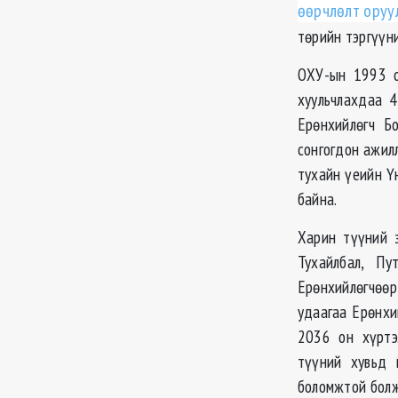
өөрчлөлт оруу
төрийн тэргүүн
ОХУ-ын 1993 о
хуульчлахдаа 4
Ерөнхийлөгч Б
сонгогдон ажил
тухайн үеийн Ү
байна.
Харин түүний з
Тухайлбал, П
Ерөнхийлөгчөө
удаагаа Ерөнхи
2036 он хүртэ
түүний хувьд 
боломжтой болж