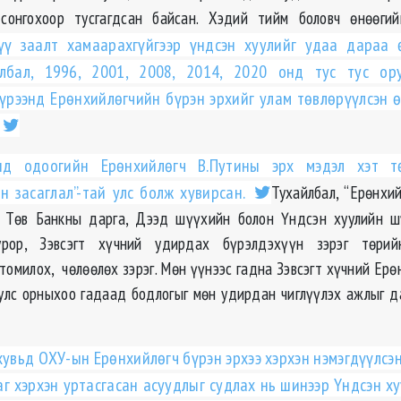
сонгохоор тусгагдсан байсан. Хэдий тийм боловч өнөөг
хүү заалт хамаарахгүйгээр үндсэн хуулийг удаа дараа 
йлбал, 1996, 2001, 2008, 2014, 2020 онд тус тус ору
үрээнд Ерөнхийлөгчийн бүрэн эрхийг улам төвлөрүүлсэн 
д одоогийн Ерөнхийлөгч В.Путины эрх мэдэл хэт т
н засаглал”-тай улс болж хувирсан.
Тухайлбал, “Ерөнхий
, Төв Банкны дарга, Дээд шүүхийн болон Үндсэн хуулийн ш
урор, Зэвсэгт хүчний удирдах бүрэлдэхүүн зэрэг төрий
томилох, чөлөөлөх зэрэг. Мөн үүнээс гадна Зэвсэгт хүчний Ерө
улс орныхоо гадаад бодлогыг мөн удирдан чиглүүлэх ажлыг д
хувьд ОХУ-ын Ерөнхийлөгч бүрэн эрхээ хэрхэн нэмэгдүүлсэн
аг хэрхэн уртасгасан асуудлыг судлах нь шинээр Үндсэн ху