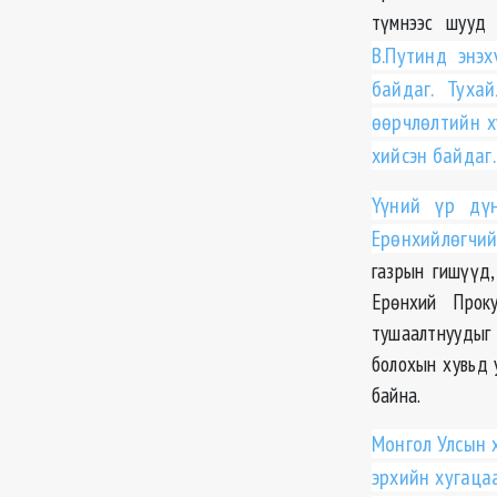
түмнээс шууд 
В.Путинд энэ
байдаг. Туха
өөрчлөлтийн х
хийсэн байдаг.
Үүний үр дүн
Ерөнхийлөгчий
газрын гишүүд
Ерөнхий Прок
тушаалтнуудыг 
болохын хувьд 
байна.
Монгол Улсын 
эрхийн хугаца