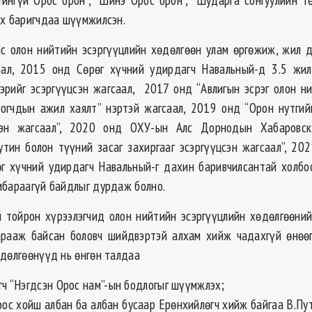
рх баригчдаа шүүмжилсэн.
с олон нийтийн эсэргүүцлийн хөдөлгөөн улам өргөжиж, жил 
лбал, 2015 онд Сөрөг хүчний удирдагч Навальный-д 3.5 жил
рийг эсэргүүцсэн жагсаал, 2017 онд “Авлигын эсрэг олон ни
огчдын ажил хаялт” нэртэй жагсаал, 2019 онд “Орон нутгий
сэн жагсаал”, 2020 онд ОХУ-ын Алс Дорнодын Хабаровс
утин болон түүний засаг захиргааг эсэргүүцсэн жагсаал”, 20
г хүчний удирдагч Навальный-г дахин баривчилсантай холбо
мбараагүй байдлыг дурдаж болно.
й тойрон хүрээлэгчид олон нийтийн эсэргүүцлийн хөдөлгөөний
арааж байсан боловч шийдвэртэй алхам хийж чадахгүй өнөөг
өдөлгөөнүүд нь өнгөн талдаа
гч “Нэгдсэн Орос нам”-ын бодлогыг шүүмжлэх;
оос хойш албан ба албан бусаар Ерөнхийлөгч хийж байгаа В.Пу