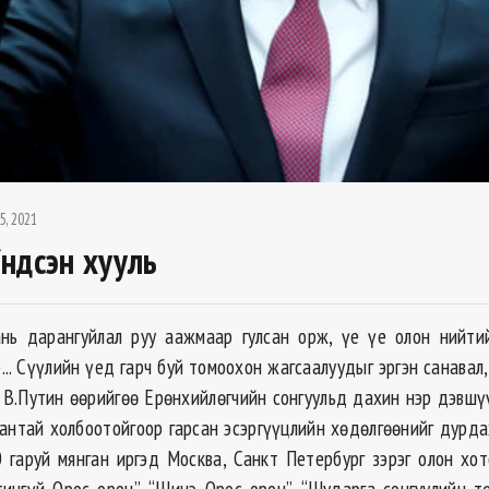
5, 2021
ндсэн хууль
нь дарангуйлал руу аажмаар гулсан орж, үе үе олон нийтий
... Сүүлийн үед гарч буй томоохон жагсаалуудыг эргэн санава
 В.Путин өөрийгөө Ерөнхийлөгчийн сонгуульд дахин нэр дэвшү
сантай холбоотойгоор гарсан эсэргүүцлийн хөдөлгөөнийг дурда
 гаруй мянган иргэд Москва, Санкт Петербург зэрэг олон хо
тингүй Орос орон”, “Шинэ Орос орон”, “Шударга сонгуулийн тө