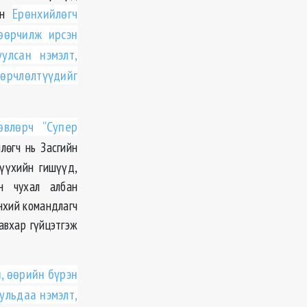
ийн
Ерөнхийлөгч
өөрчилж ирсэн
улсан нэмэлт,
өөрчлөлтүүдийг
өвлөрч “Супер
лөгч нь Засгийн
үүхийн гишүүд,
н чухал албан
нхий командлагч
авхар гүйцэтгэж
, өөрийн бүрэн
ульдаа нэмэлт,