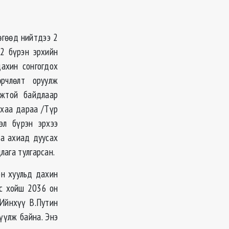
өгөөд нийтдээ 2
 2 бүрэн эрхийн
ахин сонгогдох
рчлөлт оруулж
мжтой байдлаар
ыхаа дараа /Түр
эл бүрэн эрхээ
аа ахиад дуусах
лага тулгарсан.
эн хуульд дахин
ос хойш 2036 он
 Ийнхүү В.Путин
үүлж байна. Энэ