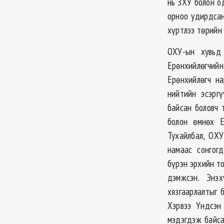
нь ЗХУ болон о
орноо удирдсан
хүртлээ төрийн
ОХУ-ын хувьд
Ерөнхийлөгчийн
Ерөнхийлөгч на
нийтийн эсэрг
байсан боловч 
болон өмнөх Е
Тухайлбал, ОХ
намаас сонгог
бүрэн эрхийн то
дэмжсэн. Энэ
хязгаарлалтыг 
Хэрвээ Үндсэн
мэдэгдэж байса