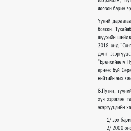
лоозон барин э
Үүний дараагаа
болсон. Тухай
шүүхийн шийдвэ
2018 онд “Сонг
дүнг эсэргүүц
“Ерөнхийлөгч П
өрнөж буй Сөрө
нийтийн эмх за
В.Путин, түүни
хүч хэрэглэн т
эсэргүүцлийн х
1/ эрх бари
2/ 2000 он