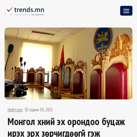
Нийтлэл
02 сарын 03, 2021
Монгол хүний эх орондоо буцаж
ирэх эрх зөрчигдөөгүй гэж