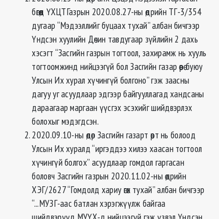
бөгөөд ҮХЦТГазрын 2020.08.27-ны өдрийн ТГ-3/354
дугаар “Мэдээллийг буцаах тухай” албан бичгээр
Үндсэн хуулийн Дөчин тавдугаар зүйлийн 2 дахь
хэсэгт “Засгийн газрын тогтоол, захирамж нь хууль
тогтоомжинд нийцээгүй бол Засгийн газар өөрө буюу
Улсын Их хурал хүчингүй болгоно” гэж заасны
дагуу уг асуудлаар эдгээр байгууллагад хандсаны
дараагаар маргаан үүсгэх эсэхийг шийдвэрлэх
болохыг мэдэгдсэн.
2020.09.10-ны өдөр Засгийн газарт өөрт нь болоод
Улсын Их хуралд “иргэддээ хилээ хаасан тогтоол
хүчингүй болгох” асуудлаар гомдол гаргасан
боловч Засгийн газрын 2020.11.02-ны өдрийн
ХЭГ/2627 “Гомдолд хариу өгөх тухай” албан бичгээр
“...МУЗГ-аас батлан хэрэгжүүлж байгаа
шийдвэрүүд МУҮХ-д нийцээгүй гэж үзвэл Үндсэн