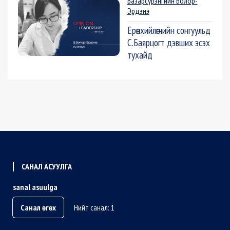
Базарсүрэнгийн Болор-
Эрдэнэ
Ерөнхийлөгчийн сонгуульд
С.Баярцогт дэвших эсэх
тухайд
САНАЛ АСУУЛГА
sanal asuulga
Санал өгөх
Нийт санал: 1