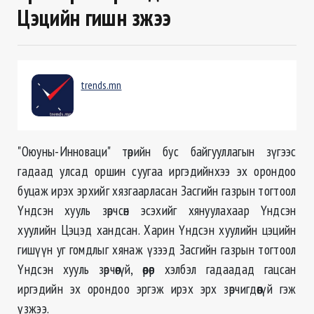
Цэцийн гишүүн үзжээ
trends.mn
"Оюуны-Инноваци" төрийн бус байгууллагын зүгээс
гадаад улсад оршин суугаа иргэдийнхээ эх орондоо
буцаж ирэх эрхийг хязгаарласан Засгийн газрын тогтоол
Үндсэн хууль зөрчсөн эсэхийг хянуулахаар Үндсэн
хуулийн Цэцэд хандсан. Харин Үндсэн хуулийн цэцийн
гишүүн уг гомдлыг хянаж үзээд Засгийн газрын тогтоол
Үндсэн хууль зөрчөөгүй, өөрөөр хэлбэл гадаадад гацсан
иргэдийн эх орондоо эргэж ирэх эрх зөрчигдөөгүй гэж
үзжээ.