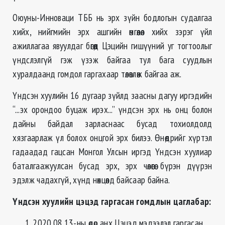
Оюуны-Инноваци ТББ нь эрх зүйн бодлогын судалгаа
хийх, нийгмийн эрх ашгийн өмгөөлөл хийх зэрэг үйл
ажиллагаа явуулдаг бөгөөд Цэцийн гишүүний уг тогтоолыг
үндслэлгүй гэж үзэж байгаа тул бага суудлын
хуралдаанд гомдол гаргахаар төлөвлөж байгаа аж.
Үндсэн хуулийн 16 дугаар зүйлд заасны дагуу иргэдийн
“...эх орондоо буцаж ирэх...” үндсэн эрх нь онц болон
дайны байдал зарласнаас бусад тохиолдолд
хязгаарлаж үл болох онцгой эрх билээ. Өнөөдрийг хүртэл
гадаадад гацсан Монгол Улсын иргэд Үндсэн хуулиар
баталгаажуулсан бусад эрх, эрх чөлөөгөө бүрэн дүүрэн
эдэлж чадахгүй, хүнд нөхцөлд байсаар байна.
Үндсэн хуулийн цэцэд гаргасан гомдлын цаглабар:
2020.08.13-ны өдөр анх Цэцэд мэдээлэл гаргасан