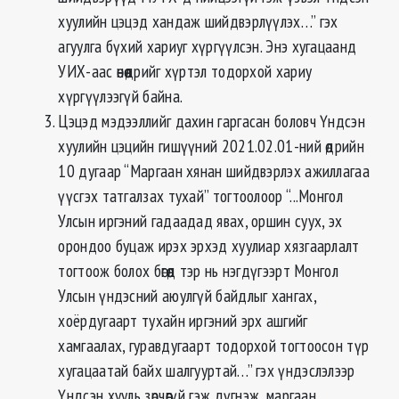
хуулийн цэцэд хандаж шийдвэрлүүлэх…” гэх
агуулга бүхий хариуг хүргүүлсэн. Энэ хугацаанд
УИХ-аас өнөөдрийг хүртэл тодорхой хариу
хүргүүлээгүй байна.
Цэцэд мэдээллийг дахин гаргасан боловч Үндсэн
хуулийн цэцийн гишүүний 2021.02.01-ний өдрийн
10 дугаар “Маргаан хянан шийдвэрлэх ажиллагаа
үүсгэх татгалзах тухай” тогтоолоор “...Монгол
Улсын иргэний гадаадад явах, оршин суух, эх
орондоо буцаж ирэх эрхэд хуулиар хязгаарлалт
тогтоож болох бөгөөд тэр нь нэгдүгээрт Монгол
Улсын үндэсний аюулгүй байдлыг хангах,
хоёрдугаарт тухайн иргэний эрх ашгийг
хамгаалах, гуравдугаарт тодорхой тогтоосон түр
хугацаатай байх шалгууртай…” гэх үндэслэлээр
Үндсэн хууль зөрчөөгүй гэж дүгнэж, маргаан