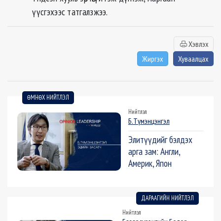
үүсгэхээс татгалзжээ.
Хэвлэх
Жиргэх
Хуваалцах
ӨМНӨХ НИЙТЛЭЛ
Нийтлэл
Б.Түмэнцэнгэл
Элитүүдийг бэлдэх
арга зам: Англи,
Америк, Япон
ДАРААГИЙН НИЙТЛЭЛ
Нийтлэл